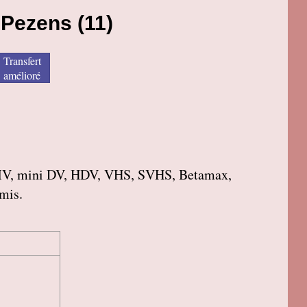
 Pezens (11)
Transfert
amélioré
roMV, mini DV, HDV, VHS, SVHS, Betamax,
amis.