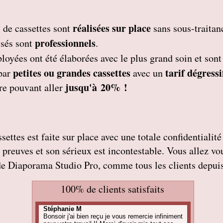
réalisées sur place
de cassettes
sont
sans sous-traitan
professionnels
isés
sont
.
ployées
ont été élaborées avec le plus grand soin et son
petites
ou grandes cassettes
tarif dégressi
par
avec un
jusqu'à 20% !
re pouvant aller
ettes est faite sur place avec une totale confidentialité 
es preuves et son sérieux est incontestable. Vous allez v
de Diaporama Studio Pro, comme tous les clients depuis
100% de clients satisfaits
Stéphanie M
Bonsoir j'ai bien reçu je vous remercie infiniment