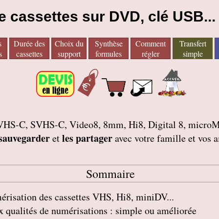
e cassettes sur DVD, clé USB...
s
Durée des
Choix du
Synthèse
Comment
Transfert
s
cassettes
support
formules
régler
simple
tes VHS-C, SVHS-C, Video8, 8mm, Hi8, Digital 8, mic
 sauvegarder
les partager
et
avec votre famille et vos 
Sommaire
risation des cassettes VHS, Hi8, miniDV...
 qualités de numérisations : simple ou améliorée