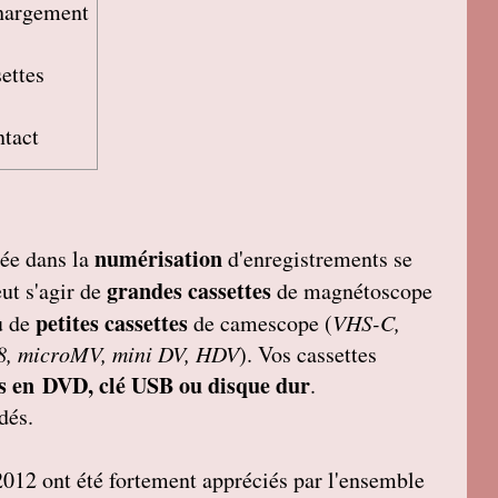
chargement
settes
ntact
numérisation
sée dans la
d'enregistrements se
grandes cassettes
eut s'agir de
de magnétoscope
petites cassettes
u de
de camescope (
VHS-C,
 8, microMV, mini DV, HDV
). Vos cassettes
s en DVD, clé USB ou disque dur
.
dés.
2012 ont été fortement appréciés par l'ensemble