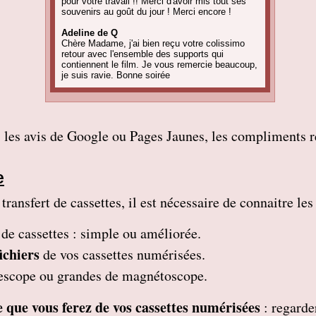
pour votre travail !! Merci d'avoir mis tout ses
souvenirs au goût du jour ! Merci encore !
Adeline de Q
Chère Madame, j'ai bien reçu votre colissimo
retour avec l'ensemble des supports qui
contiennent le film. Je vous remercie beaucoup,
je suis ravie. Bonne soirée
Amandine C
Bonjour, pour information on est tous ravis du
résultat des vidéos! Merci encore et j'ai d'autres
projets de commande, alors, sûrement à bientôt
 les avis de Google ou Pages Jaunes, les compliments re
! Cordialement
Corinne B
Bonjour, j'ai bien reçu le colis et la qualité
e
d'image est parfaite. Merci beaucoup
ansfert de cassettes, il est nécessaire de connaitre les
Nadine H
Bonjour, on a bien reçu le colis on vous
remercie beaucoup bonne journée
 de cassettes
: simple ou améliorée.
Christian R
ichiers
de vos cassettes numérisées.
Encore une belle expérience, comme la
première fois nous sommes ravis. Merci de
mescope ou grandes de magnétoscope.
pouvoir nous faire revivre le passé Travail
raffiné, effectué consciencieusement , avec en
plus des délais et prix tout à fait corrects
 ce que vous ferez de vos cassettes numérisées
: regarde
À recommander sans hésitation