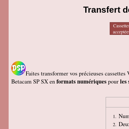
Transfert d
Cassette
acceptée
Faites transformer vos précieuses casset
formats numériques
les
Betacam SP SX en
pour
Numé
Deux