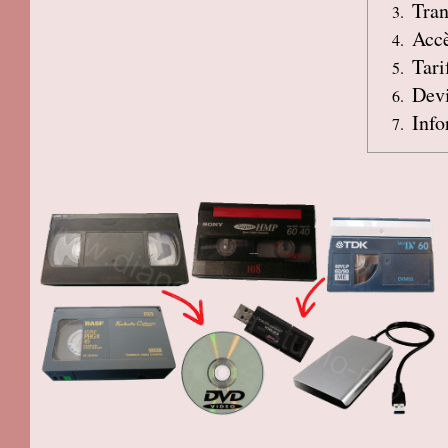
Tran
Accè
Tari
Devi
Info