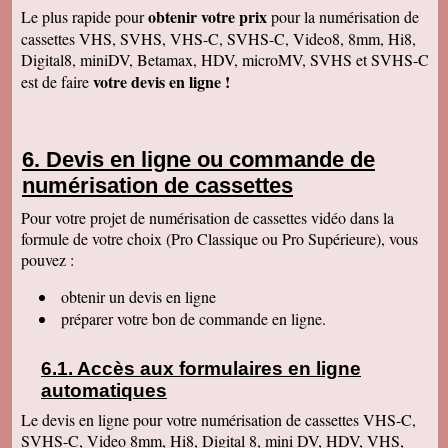
Fantastique. Encore merci. Je vous remercie
obtenir votre prix
Le plus rapide pour
pour la numérisation de
beaucoup de la rapidité avec laquelle vous avez
cassettes VHS, SVHS, VHS-C, SVHS-C, Video8, 8mm, Hi8,
traité ma commande.
Digital8, miniDV, Betamax, HDV, microMV, SVHS et SVHS-C
Anaïs H
votre devis en ligne !
est de faire
J'ai bien reçu le colis. Merci pour votre travail.
Cordialement
François R
Bien reçu la K7 et la clé. Le travail est parfait.
Devis en ligne ou commande de
Merci.
numérisation de cassettes
Bernard D
Colis bien arrivé, MERCI pour ce travail @+
Pour votre projet de numérisation de cassettes vidéo dans la
formule de votre choix (Pro Classique ou Pro Supérieure), vous
Hervé L
J'ai bien reçu le colis. Après visonnage de
pouvez :
quelques extraits, tout est parfait. Je vous en
remercie. Passez une bonne soirée.
obtenir un devis en ligne
Christophe M.
préparer votre bon de commande en ligne.
Nous avons bien reçu les K7 et le disque dur.
Je vous remercie pour ce travail de copie
minutieux que vous avez réalisé avec soin.
Accès aux formulaires en ligne
Nous sommes ravis et très émus de revoir tout
ce passé, ces images de nos filles petites, il y
automatiques
a plus de 20 ans, et de notre mariage... Merci
infiniment. Bien cordialement PS / je ne
Le devis en ligne pour votre numérisation de cassettes VHS-C,
manquerai pas de recommander votre
SVHS-C, Video 8mm, Hi8, Digital 8, mini DV, HDV, VHS,
entreprise.