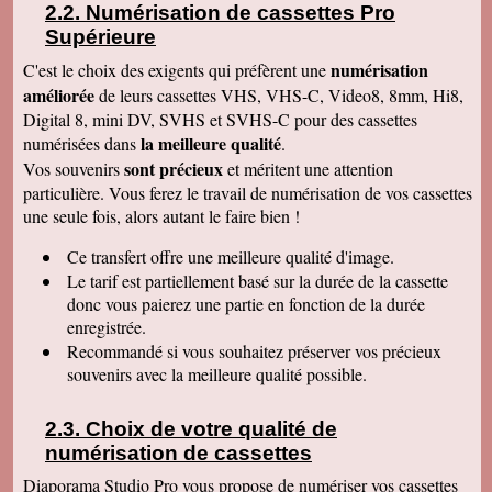
pour votre entreprise. Bien cordialement
Numérisation de cassettes Pro
Supérieure
Claudine T
colis est arrivé il y a une heure. Juste le temps
numérisation
C'est le choix des exigents qui préfèrent une
de déballer et de picorer d'une cassette à l'autre.
Merci pour le travail. Nos souvenirs sont sauvés
améliorée
de leurs cassettes VHS, VHS-C, Video8, 8mm, Hi8,
: une grande joie pour mes enfants et mes
Digital 8, mini DV, SVHS et SVHS-C pour des cassettes
petits enfants. Je vous recommanderais dans
mon entourage pour votre sérieux. Merci
la meilleure qualité
numérisées dans
.
encore.
sont précieux
Vos souvenirs
et méritent une attention
Aurélie V
particulière. Vous ferez le travail de numérisation de vos cassettes
Bonjour Sandrine !! J'ai mis du temps pour vous
une seule fois, alors autant le faire bien !
écrire un commentaire très positif car nous
avons mis du temps à visualiser votre
Merveilleux travail !!! Les films sont super !!
Ce transfert
offre une meilleure qualité d'image.
Excellente qualité d'images malgré l'âge des K7
Le tarif est partiellement basé sur la durée de la cassette
:) Vous êtes une personne de confiance et je
suis heureuse de vous avoir confié les vidéos
donc vous paierez une partie en fonction de la durée
de ma Maman décédée !! Je vous recommande
enregistrée.
vraiment !! Prenez bien soin de vous !! Au
Recommandé si vous souhaitez préserver vos précieux
plaisir
souvenirs avec la meilleure qualité possible.
Gislaine P
Vraiment je vous remercie pour votre travail on
dirait des films de maintenant ! Je ne pensais
Choix de votre qualité de
pas que ça rendrait aussi bien du fait que mes
cassettes sont vieilles plus de 30 ans ! Je vais
numérisation de cassettes
parler de vous à ma soeur qui a des cassettes a
copier aussi sur des cd. Bonne journée
Diaporama Studio Pro vous propose de numériser vos cassettes