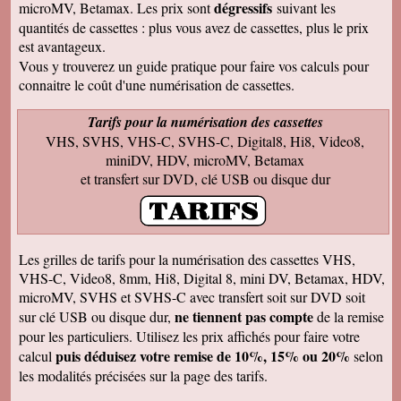
dégressifs
microMV, Betamax. Les prix sont
suivant les
bonjour bien reçu le colis samedi après
visionnage le travail est superbe
quantités de cassettes : plus vous avez de cassettes, plus le prix
est avantageux.
Francis C
J' ai bien reçu votre envoi Les premières
Vous y trouverez un guide pratique pour faire vos calculs pour
visualisations montrent un beau travail, et
connaitre le coût d'une numérisation de cassettes.
rappellent de nombreux souvenirs Merci Je
reviendrai sans doute auprès de vous et vous
ferai de la publicité Bien sincèrement
Tarifs pour la numérisation des cassettes
VHS, SVHS, VHS-C, SVHS-C, Digital8, Hi8, Video8,
François M
Bien reçu! Reste à monter pour éliminer ! A
miniDV, HDV, microMV, Betamax
bientôt pour du 8 et sup8mm.
et transfert sur DVD, clé USB ou disque dur
Josiane B
Le colis est effectivement arrivé le 24, la veille
de Noël, c'était parfait. Elle est très contente de
pouvoir passer à nouveau un moment avec ses
amis et son mari, presque tous décédés.
Les grilles de tarifs pour la numérisation des cassettes VHS,
Encore merci pour votre efficacité. Je vous ferai
VHS-C, Video8, 8mm, Hi8, Digital 8, mini DV, Betamax, HDV,
de la pub si l'occasion se présente ! Je vous
souhaite une bonne année avec beaucoup de
microMV, SVHS et SVHS-C avec transfert soit sur DVD soit
vidéos à transposer. Bien cordialement,
ne tiennent pas compte
sur clé USB ou disque dur,
de la remise
Séverine L
pour les particuliers. Utilisez les prix affichés pour faire votre
J'ai reçu le colis . Merci ça a l'air impeccable !
puis déduisez votre remise de 10%, 15% ou 20%
calcul
selon
Bonnes fêtes et à très bientôt pour d'autres
travaux.
les modalités précisées sur la page des tarifs.
Josiane B