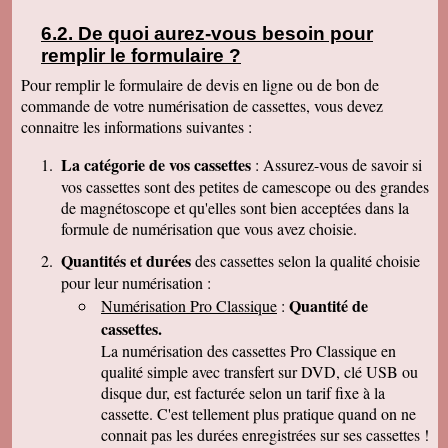
disque sur mon portable (système mac OS
10.10) et tous les fichiers se sont ouverts.
De quoi aurez-vous besoin pour
Merci pour le chèque de remboursement. Il est
remplir le formulaire ?
clair que j'indiquerais vos coordonnées aux
parents et amis qui seraient intéressés. Bien
Pour remplir le formulaire de devis en ligne ou de bon de
cordialement
commande de votre numérisation de cassettes, vous devez
Nicolas B.
connaitre les informations suivantes :
J ai bien recu le colis. Les cd sont impeccables.
Je vous remercie. Bien cordialement
La catégorie de vos cassettes
: Assurez-vous de savoir si
Thierry P.
vos cassettes sont des petites de camescope ou des grandes
j'ai bien reçu les lots de dvd ! merci de votre
de magnétoscope et qu'elles sont bien acceptées dans la
travail et de votre gentillesse ! cordialement
formule de numérisation que vous avez choisie.
Patrick C.
J 'ai bien reçu le colis , je suis content de votre
Quantités et durées
des cassettes selon la qualité choisie
travail, ma famille en métropole doit vous
pour leur numérisation :
envoyer le reste des cassettes. Cordialement
Quantité de
Numérisation Pro Classique
:
J-Claude L.
cassettes.
Bonjour, je voulait vous remercier sincérement
pour le travail que avez effectuer en restituant
La numérisation des cassettes Pro Classique en
les films de nos cassettes mini dv sur dvd.
qualité simple avec transfert sur DVD, clé USB ou
Vôtre travail est excellent et vôtre sérieux est
disque dur, est facturée selon un tarif fixe à la
irréprochable. Nous auront d'autre cassettes a
vous envoyer prochainement. Encore merci est
cassette. C'est tellement plus pratique quand on ne
désoler de vous remercier avec autant de retard
connait pas les durées enregistrées sur ses cassettes !
... Bonne continuation