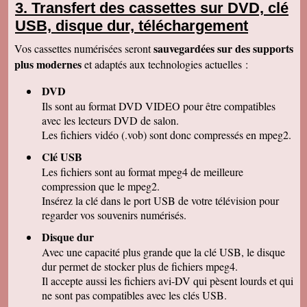
Transfert des cassettes sur DVD, clé
Christophe J
USB, disque dur, téléchargement
Nous avons bien reçu le colis et nous vous
remercions de votre travail . Les vidéos sont de
sauvegardées sur des supports
Vos cassettes numérisées seront
bonne qualité. Cordialement
plus modernes
et adaptés aux technologies actuelles :
Marcel G
On se régale à regarder nos cassettes
DVD
numerisées. c'est vraiment un beau résultat.
Merci beaucoup pour votre sérieux. A bientôt.
Ils sont au format DVD VIDEO pour être compatibles
avec les lecteurs DVD de salon.
René DR
Nous avons testé : tout semble bon et la
Les fichiers vidéo (.vob) sont donc compressés en mpeg2.
récupération sur Final Cut Pro X fonctionne.
Merci pour votre professionnalisme.
Clé USB
Les fichiers sont au format mpeg4 de meilleure
Margot P
Studio très compétent, efficace, sympathique et
compression que le mpeg2.
arrangeant à prix bon marché, je recommande
Insérez la clé dans le port USB de votre télévision pour
vivement !
regarder vos souvenirs numérisés.
Christian R
NOUS VENONS DE VISIONNER NOS FILMS
Disque dur
ET TENONS A VOUS REMERCIER POUR
Avec une capacité plus grande que la clé USB, le disque
VOTRE :
-ACCUEIL
dur permet de stocker plus de fichiers mpeg4.
-QUALITE DE TRAVAIL
Il accepte aussi les fichiers avi-DV qui pèsent lourds et qui
-PROFESSIONNALISME
ne sont pas compatibles avec les clés USB.
François M