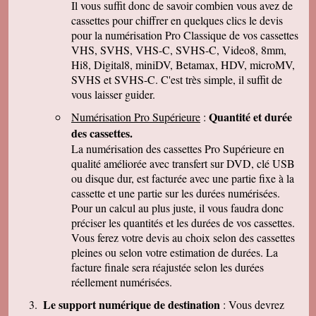
Il vous suffit donc de savoir combien vous avez de
Caroline P.
cassettes pour chiffrer en quelques clics le devis
Merci pour votre professionnalisme. vous etes
pour la numérisation Pro Classique de vos cassettes
une bonne adresse et ne manquerais pas de
parler de vous . Encore merci
VHS, SVHS, VHS-C, SVHS-C, Video8, 8mm,
Hi8, Digital8, miniDV, Betamax, HDV, microMV,
J-Pierre B.
Tout est OK, merci! Dans l'avenir, j'aurai sans
SVHS et SVHS-C. C'est très simple, il suffit de
doute encore recours à vous pour le même
vous laisser guider.
genre de travail. Cordialement
Quantité et durée
Numérisation Pro Supérieure
:
Félix F.
J'ai bien reçu votre colis et vous remercie d'
des cassettes.
avoir effectué ce travail délicat . J'ai visionné
La numérisation des cassettes Pro Supérieure en
les disquettes et suis pour ma part satisfait , je
pense que mon fils sera très heureux de
qualité améliorée avec transfert sur DVD, clé USB
retrouver de tels souvenirs. Merci beaucoup
ou disque dur, est facturée avec une partie fixe à la
pour la rapidité du traitement de ma commande,
cassette et une partie sur les durées numérisées.
Très cordialement.
Pour un calcul au plus juste, il vous faudra donc
Michel J.
préciser les quantités et les durées de vos cassettes.
Bonjour merci de votre professionalisme et
exactitude si l'occasion se présente de vous
Vous ferez votre devis au choix selon des cassettes
faire connaître je le ferai avec plaisir.
pleines ou selon votre estimation de durées. La
Cordialement
facture finale sera réajustée selon les durées
réellement numérisées.
Le support numérique de destination
: Vous devrez