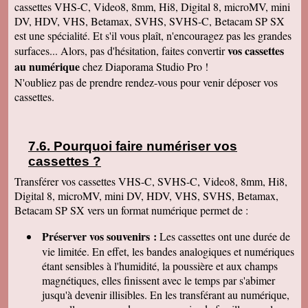
cassettes VHS-C, Video8, 8mm, Hi8, Digital 8, microMV, mini
• Belpech • Portel-des-Corbières • Marcorignan •
DV, HDV, VHS, Betamax, SVHS, SVHS-C, Betacam SP SX
Névian • Labastide-d'Anjou • Villepinte • Ferrals-
est une spécialité. Et s'il vous plaît, n'encouragez pas les grandes
les-Corbières • Pexiora • Fabrezan • Redorte •
vos cassettes
surfaces... Alors, pas d'hésitation, faites convertir
Bize-Minervois • Villasavary • Arzens • Villegly •
au numérique
chez Diaporama Studio Pro !
Puichéric • Peyriac-Minervois • Peyriac-de-Mer •
N'oubliez pas de prendre rendez-vous pour venir déposer vos
Chalabre • Azille • Couiza • Luc-sur-Orbieu •
cassettes.
Saint-Martin-Lalande • Ornaisons • Pépieux •
Fitou • Moussoulens • Caux-et-Sauzens • Laure-
Minervois • Roquefort-des-Corbières • Cavanac •
Pourquoi faire numériser vos
Villalier • Ventenac-Cabardès • Pieusse •
cassettes
?
Villeneuve-Minervois • Berriac • Mas-Saintes-
Transférer vos cassettes VHS-C, SVHS-C, Video8, 8mm, Hi8,
Puelles • Fanjeaux • Pomas • Saissac • Cruscades
Digital 8, microMV, mini DV, HDV, VHS, SVHS, Betamax,
• Cuxac-Cabardès • Villesèquelande • Conilhac-
Betacam SP SX vers un format numérique permet de :
Corbières • Caves •
Préserver vos souvenirs :
Les cassettes ont une durée de
vie limitée. En effet, les bandes analogiques et numériques
étant sensibles à l'humidité, la poussière et aux champs
magnétiques, elles finissent avec le temps par s'abimer
jusqu'à devenir illisibles. En les
transférant au numérique,