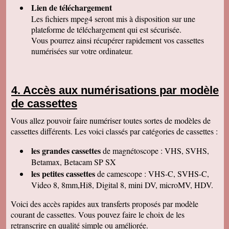
Lien de téléchargement
C'est avec grand plaisir que j'ai revécu mon
passage professionnel à Séville, grace à votre
Les fichiers mpeg4 seront mis à disposition sur une
duplication VHS/USB recue ce matin.
plateforme de téléchargement qui est sécurisée.
Permettez moi de vous féliciter pour la qualité
de votre travail. Je ne manquerai pas de parler
Vous pourrez ainsi récupérer rapidement vos cassettes
de vous. Bonne soirée.
numérisées sur votre ordinateur.
Isabelle L
A la suite d'un anniversaire chez un ami
d'enfance qui nous a montré des films de notre
enfance qu'il a fait repiquer de ses cassettes
Accès aux numérisations par modèle
par votre société, j'ai décidé de vous confier les
miennes. Après avoir reçu ma commande, j'ai
de cassettes
été de nouveau bluffée par la qualité des
transferts effectués. Je vous remercie et je
Vous allez pouvoir faire numériser toutes sortes de modèles de
parlerai de vous si l'occasion se présente.
Cordialement.
cassettes différents. Les voici classés par catégories de cassettes :
Gérard H
les grandes cassettes
de magnétoscope : VHS, SVHS,
Merci beaucoup et félicitations pour le suivi de
vos clients. Je ne manquerai pas de vous
Betamax, Betacam SP SX
contacter pour vous donner des nouvelles.
les petites cassettes
de camescope : VHS-C, SVHS-C,
Cordialement
Video 8, 8mm,Hi8, Digital 8, mini DV, microMV, HDV.
Chantal S
Bien recu mon dvd je l ai regarde c est super
Voici des accès rapides aux transferts proposés par modèle
beau souvenir de mes parents merci beaucoup
courant de cassettes. Vous pouvez faire le choix de les
tres cordialement
retranscrire en qualité simple ou améliorée.
Jean V