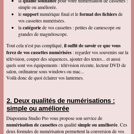
qualité souhaitée
la
pour votre numérisation de cassettes
:
Encore une belle expérience, comme la
simple ou améliorée.
première fois nous sommes ravis. Merci de
support
format des fichiers
le
numérique final et le
de
pouvoir nous faire revivre le passé Travail
raffiné, effectué consciencieusement , avec en
vos cassettes numérisées.
plus des délais et prix tout à fait corrects
catégorie
la
de vos cassettes : petites de camescope ou
À recommander sans hésitation
Les Alesiens
grandes de magnétoscope.
Alysson Q
il suffit de savoir ce que vous
Tout cela n'est pas compliqué,
Bonjour, super ! Suite au super résultat de la
première cassette, mes grands-parents ont
ferez de vos cassettes numérisées
: regarder vos souvenirs sur la
décidé de toutes les faire pour pouvoir voir a
télévision, couper des séquences, ajouter des textes... et aussi
nouveau ces souvenirs sur la télé :)
Cordialement
quels sont vos équipements : télévision récente, lecteur DVD de
salon, ordinateur sous windows ou mac...
Cécile M
Bonjour. Je viens de recevoir le colis et je suis
Voilà donc de quoi éclairer vos lanternes.
en train de regarder les films sur mon ordinateur.
C'est top! Un très grand merci pour votre travail.
C'était un plaisir de traiter avec vous. Très
cordialement.
Deux qualités de numérisations :
Amandine L
simple ou améliorée
Bonjour nous avons bien reçus les cassettes et
les vidéos sont supers ! Merci beaucoup
Cordialement,
Diaporama Studio Pro vous propose son service de
numérisation de cassettes
simple ou améliorée
en qualité
. Ces
Jean-Marie B
Colis bien reçu ça marche en direct sur la TV.
deux formules de numérisation permettent la conversion de vos