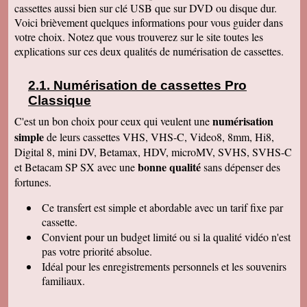
Merci beaucoup. Des amis vont vous contacter
cassettes aussi bien sur clé USB que sur DVD ou disque dur.
de ma part. Bonne continuation
Voici brièvement quelques informations pour vous guider dans
Alain L
votre choix. Notez que vous trouverez sur le site toutes les
Le service aux clients est un art Mme Masse
explications sur ces deux qualités de numérisation de cassettes.
est une artiste qui aime son métier et se soucie
de la satisfaction de ses clients Services à
consommer sans modération Qu' on se le dise !
Numérisation de cassettes Pro
Denise J
Classique
Merci pour votre très agréable numérisation sur
ma clé USB 64 qui fonctionne parfaitement et
numérisation
C'est un bon choix pour ceux qui veulent une
facilement. J'ai déménagé en Résidence
simple
autonomie et trouvé quelqu'un pour la lancer sur
de leurs cassettes VHS, VHS-C, Video8, 8mm, Hi8,
l'écran. Mais c'était simple et évident, avec un
Digital 8, mini DV, Betamax, HDV, microMV, SVHS, SVHS-C
peu de courage et de réflexion j'y serai
bonne qualité
et Betacam SP SX avec une
sans dépenser des
parvenue. Tout fonctionne, facile d'accès.
Merci. Je garde vos coordonnées. Bien
fortunes.
cordialement
Ce transfert
est simple et abordable avec un tarif fixe par
Bernard G
Pour votre livre d'or : J'ai oublié ou plutôt remis
cassette.
à plus tard ce que je devais vous écrire après
Convient pour un budget limité ou si la qualité vidéo n'est
avoir reçu le disque dur. Pardonnez ma
négligence. Je tiens à vous redire toute ma
pas votre priorité absolue.
satisfaction, pour le travail accompli, mais aussi
Idéal pour les enregistrements personnels et les souvenirs
vous remercier pour la qualité de votre relation
avec vos clients, ce qui constitue au final une
familiaux.
expérience à la fois agréable et réussie quant
aux résultats. Avec tous mes voeux de succès