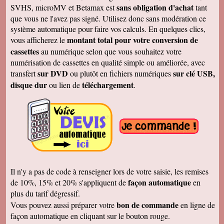
sans obligation d'achat
SVHS, microMV et Betamax est
tant
Jacques P.
que vous ne l'avez pas signé. Utilisez donc sans modération ce
J'ai bien reçu la K7 et les DVD, c'est parfait.
système automatique pour faire vos calculs. En quelques clics,
Merci
montant total pour votre conversion de
vous afficherez le
Cécile B.
cassettes
au numérique selon que vous souhaitez votre
J'ai bien reçu le DVD et le son est parfait. Je
vous remercie de vos efforts. Bien cordialement
numérisation de cassettes en qualité simple ou améliorée, avec
sur DVD
sur clé USB,
transfert
ou plutôt en fichiers numériques
Bernard D.
Bien reçu votre COLIS - Travail fénoménal que
disque dur
téléchargement
ou lien de
.
j'ai eu peur d'entreprendre !!!!!!!!!!!!! Le disque
DUR et les CD/DVD fonctionnement
parfaitement ........ Je vais entreprendre
pour........ NOEL 3 copies. pour mes 3 enfants
de 1980 à ce jour . MERCI MERCI MERCI Je
vais communiquer vos coordonnées à mon
entourage...
Véronique F.
Bien reçu,cela fait plaisir de revoir tout çà!
Cordialement
Il n'y a pas de code à renseigner lors de votre saisie, les remises
Marc T.
façon automatique
de 10%, 15% et 20% s'appliquent de
en
J'ai reçu le DVD hier. Merci beaucoup, j'aurai
plus du tarif dégressif.
d'autres bandes à vous envoyer dont du super8.
Cordialement
bon de commande
Vous pouvez aussi préparer votre
en ligne de
façon automatique en cliquant sur le bouton rouge.
François L.
Je viens de recevoir le colis. J'ai branché le