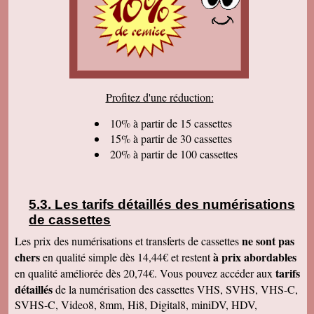
Jocelyne S
Juste pour vous dire que j'ai bien reçu le dernier
colis et vous remercier pour tous nos bons
échanges, tout votre travail sérieux dont nous
sommes très satisfaits. Encore tous mes
remerciements et bonne continuation. Bien
cordialement.
Serge T
Profitez d'une réduction:
J'ai bien reçu votre paquet, et je suis très
content de votre travail et vous en remercie. Je
dois dire qu'au début j'étais un peu septique vu
10% à partir de 15 cassettes
les prix . merci beaucoup Cordialement
15% à partir de 30 cassettes
20% à partir de 100 cassettes
Pierre B
Je suis très très très satisfait de votre travail.
Continuez comme ça. Je pense que c'est votre
meilleure publicité, c'est la qualité du travail que
vous faites. Je vous souhaite bonne journée et
Les tarifs détaillés des numérisations
que les affaires aillent très bien.
de cassettes
Jacques N
Colis reçu ce jour, satisfait du bon travail réalisé
ne sont pas
Les prix des numérisations et transferts de cassettes
par vos soins. Merci encore, Cordialement
chers
à prix abordables
en qualité simple dès 14,44€ et restent
Hervé R
tarifs
en qualité améliorée dès 20,74€. Vous pouvez accéder aux
j'ai bien reçu les CD et les K7 en retour, merci
détaillés
de la numérisation des cassettes VHS, SVHS, VHS-C,
de cet excellent traitement. Très bons résultats
SVHS-C, Video8, 8mm, Hi8, Digital8, miniDV, HDV,
Pascal R