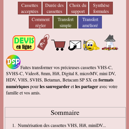
Cassettes
Durée des
Choix du
Synthèse
acceptées
cassettes
support
formules
Comment
Transfert
Transfert
régler
simple
amélioré
Faites transformer vos précieuses cassettes VHS-C,
SVHS-C, Video8, 8mm, Hi8, Digital 8, microMV, mini DV,
formats
HDV, VHS, SVHS, Betamax, Betacam SP SX en
numériques
les sauvegarder
les partager
pour
et
avec votre
famille et vos amis.
Sommaire
Numérisation des cassettes VHS, Hi8, miniDV...