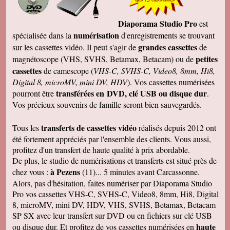
Diaporama Studio Pro
est
numérisation
spécialisée dans la
d'enregistrements se trouvant
grandes cassettes
sur les cassettes vidéo. Il peut s'agir de
de
petites
magnétoscope (VHS, SVHS, Betamax, Betacam) ou de
cassettes
de camescope (
VHS-C, SVHS-C, Video8, 8mm, Hi8,
Digital 8, microMV, mini DV, HDV
). Vos cassettes numérisées
transférées en DVD, clé USB ou disque dur
pourront être
.
Vos précieux souvenirs de famille seront bien sauvegardés.
transferts de cassettes vidéo
Tous les
réalisés depuis 2012 ont
été fortement appréciés par l'ensemble des clients. Vous aussi,
profitez d'un transfert de haute qualité à prix abordable.
De plus, le studio de numérisations et transferts est situé près de
à Pezens
chez vous :
(11)... 5 minutes avant Carcassonne.
Alors, pas d'hésitation, faites numériser par Diaporama Studio
Pro vos cassettes VHS-C, SVHS-C, Video8, 8mm, Hi8, Digital
8, microMV, mini DV, HDV, VHS, SVHS, Betamax, Betacam
SP SX avec leur transfert sur DVD ou en fichiers sur clé USB
haute
ou disque dur. Et profitez de vos cassettes numérisées en