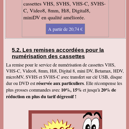
Frédérique B
cassettes VHS, SVHS, VHS-C, SVHS-
Je suis extrêmement heureuse du travail qui a
C, Video8, 8mm, Hi8, Digital8,
été fait aussi bien pour les photos que les
vidéos. Les retouches sont excellentes, et tous
miniDV en qualité améliorée.
les formats inimaginables ont pu être traités,
aussi bien pour des négatifs que pour des
diapos ou des vidéos. Également pour des
A partir de 20,74 €
vieilles photos papiers de famille. Le contact et
le suivi ont été très sympathiques, c'était un
vrai plaisir. Je le recommanderai à tout ami qui
aurait peur de confier ses souvenirs. Vous
pouvez faire confiance les yeux fermés! Bravo
Les remises accordées pour la
et merci!
numérisation des cassettes
Jacqueline B
La remise pour le service de numérisation de cassettes VHS,
Enregistrement recu. C'est super. Merci et
VHS-C, Video8, 8mm, Hi8, Digital 8, mini DV, Betamax, HDV,
bonne journée
microMV, SVHS et SVHS-C avec transfert sur clé USB, disque
Marie Jo C
réservée aux particuliers
dur ou DVD est
. Elle récompense les
Je viens de visionner votre comparatif, en effet
la qualité est meilleure. Ok pour tout faire en
10%, 15%
20% de
plus grosses commandes avec
et jusqu'à
qualité améliorée. Cordialement,
réduction en plus du tarif dégressif !
Claude A
J'ai bien reçu votre envoi. Je suis très satisfait
du résultat. J'ai pu faire tourner studio 12 qui
m'a détecté les scènes sur le film 6. Je
conseillerai volontiers de faire appel à vos
services. Merci encore et bonne continuation.