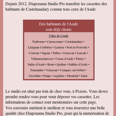
Depuis 2012, Diaporama Studio Pro transfère les cassettes des
habitants de Castelnaudary comme tous ceux de l'Aude.
Des habitants de l'Aude
sont déjà clients
Villes de l'Aude
Narbonne • Carcassonne • Castelnaudary •
Lézignan-Corbières • Limoux • Port-la-Nouvelle •
Coursan • Sigean • Trèbes • Gruissan • Leucate •
Villemoustaussou • Cuxac-d'Aude • Fleury •
Salles-d'Aude • Bram • Quillan • Sallèles-d'Aude •
Pennautier • Vinassan • Conques-sur-Orbiel •
Ouveillan • Palaja • Argeliers • Montréal • Saint-
Nazaire-d'Aude • Moussan • Saint-Marcel-sur-
Aude • Rieux-Minervois • Canet • Bizanet •
Le studio est situé pas loin de chez vous, à Pezens. Vous devez
Espéraza • Palme • Pezens • Villegailhenc •
prendre rendez-vous pour venir déposer vos cassettes. Les
Cazilhac • Caunes-Minervois • Alzonne •
informations de contact sont mentionnées sur cette page.
Lavalette • Ginestas • Armissan • Capendu •
Vos souvenirs méritent le meilleur et vous trouverez une belle
Montredon-des-Corbières • Villeneuve-la-
qualité chez Diaporama Studio Pro, pour qui la numérisation de
Comptal • Saint-André-de-Roquelongue • Alairac