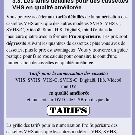
Les tarifs détaillés pour des cassettes
sur bobines ? J'en ai pas mal de cela aussi.
Cordialement
VHS en qualité améliorée
Jean-Philippe R
tarifs détaillés
Vous pouvez accéder aux
de la numérisation des
J'ai bien reçu le colis et je suis content de la
cassettes VHS ainsi que des autres modèles SVHS, VHS-C,
qualité des DVD Il me reste 21 cassettes VHSC
de 45 min à traiter de la même façon, avec la
SVHS-C, Video8, 8mm, Hi8, Digital8, miniDV dans la
qualité vidéo améliorée. Pouvez-vous m'envoyer
Pro Supérieure
meilleure qualité avec la formule
. Les prix sont
un devis pour ce traitement ? D'avance merci
Cordialement
dégressifs
suivant les quantités de cassettes : plus vous avez de
cassettes, plus le prix est avantageux. Vous y trouverez un guide
Martine H
pratique pour faire vos calculs pour connaitre le coût d'une
Merci de votre travail efficace et dans les
délais. Très cordialement.
numérisation de cassettes en qualité améliorée.
Marie-Françoise D
Tarifs pour la numérisation des cassettes
J'ai bien reçu le paquet ! je me suis délecté déjà
qqs minutes! merci Je n'hésiterai pas à vous
VHS, SVHS, VHS-C, SVHS-C, Digital8, Hi8, Video8,
recommander Bien cordialement
miniDV
Vincent M
qualité améliorée
en
colis reçu parfait merci cldt
et transfert sur DVD, clé USB ou disque dur
Patrick L
bien reçu hier le colis ! J'ai regardé le "résultat"
du travail que vous avez fait... et je suis très
satisfait ! Je suis même "bluffé" par la qualité
des vidéos, qui me semblent même "meilleures"
La grille des tarifs pour la numérisation Pro Supérieure des
qu'en VHF ! Merci beaucoup en tout cas, bien
cassettes VHS ainsi que les autres modèles : VHS, SVHS,
cordialement.