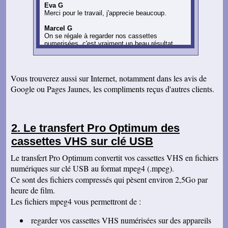
Eva G
Merci pour le travail, j'apprecie beaucoup.
Marcel G
On se régale à regarder nos cassettes
numerisées. c'est vraiment un beau résultat.
Merci beaucoup pour votre sérieux. A bientôt.
Catherine F
Bonjour madame Massé, j'ai bien reçu votre
Vous trouverez aussi sur Internet, notamment dans les avis de
colis, je n'ai plus qu'à me régaler en visionnant.
Google ou Pages Jaunes, les compliments reçus d'autres clients.
Merci pour votre travail, Cordialement
René DR
Nous avons testé : tout semble bon et la
récupération sur Final Cut Pro X fonctionne.
Le transfert Pro Optimum des
Merci pour votre professionnalisme.
cassettes VHS sur clé USB
Margot P
Studio très compétent, efficace, sympathique et
Le transfert Pro Optimum convertit vos cassettes VHS en fichiers
arrangeant à prix bon marché, je recommande
vivement !
numériques sur clé USB au format mpeg4 (.mpeg).
Ce sont des fichiers compressés qui pèsent environ 2,5Go par
Gérard H
J'ai reçu le DVD de numérisation des deux
heure de film.
cassettes que je vous ai confiées et vous en
Les fichiers mpeg4 vous permettront de :
remercie. Je vous remercie également de
l'excellent travail que vous avez produit et du
regarder vos cassettes VHS numérisées sur des appareils
résultat qui est très professionnel et dont je suis
entièrement satisfait. Je suis très content