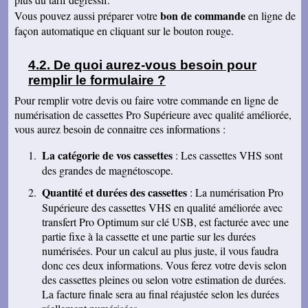
Pascal R
bon de commande
Vous pouvez aussi préparer votre
en ligne de
bonjour bien reçu le colis samedi après
visionnage le travail est superbe
façon automatique en cliquant sur le bouton rouge.
Francis C
J' ai bien reçu votre envoi Les premières
De quoi aurez-vous besoin pour
visualisations montrent un beau travail, et
remplir le formulaire ?
rappellent de nombreux souvenirs Merci Je
reviendrai sans doute auprès de vous et vous
Pour remplir votre devis ou faire votre commande en ligne de
ferai de la publicité Bien sincèrement
numérisation de cassettes Pro Supérieure avec qualité améliorée,
François M
vous aurez besoin de connaitre ces informations :
Bien reçu! Reste à monter pour éliminer ! A
bientôt pour du 8 et sup8mm.
La catégorie de vos cassettes
: Les cassettes VHS sont
Josiane B
des grandes de magnétoscope.
Le colis est effectivement arrivé le 24, la veille
de Noël, c'était parfait. Elle est très contente de
Quantité et durées des cassettes
: La numérisation Pro
pouvoir passer à nouveau un moment avec ses
amis et son mari, presque tous décédés.
Supérieure des cassettes VHS en qualité améliorée avec
Encore merci pour votre efficacité. Je vous ferai
transfert Pro Optimum sur clé USB, est facturée avec une
de la pub si l'occasion se présente ! Je vous
souhaite une bonne année avec beaucoup de
partie fixe à la cassette et une partie sur les durées
vidéos à transposer. Bien cordialement,
numérisées. Pour un calcul au plus juste, il vous faudra
donc ces deux informations. Vous ferez votre devis selon
Séverine L
J'ai reçu le colis . Merci ça a l'air impeccable !
des cassettes pleines ou selon votre estimation de durées.
Bonnes fêtes et à très bientôt pour d'autres
La facture finale sera au final réajustée selon les durées
travaux.