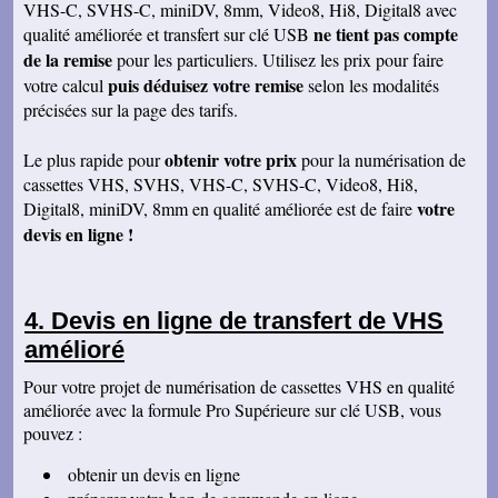
VHS-C, SVHS-C, miniDV, 8mm, Video8, Hi8, Digital8 avec
Frédérique B
ne tient pas compte
qualité améliorée et transfert sur clé USB
Je suis extrêmement heureuse du travail qui a
de la remise
été fait aussi bien pour les photos que les
pour les particuliers. Utilisez les prix pour faire
vidéos. Les retouches sont excellentes, et tous
puis déduisez votre remise
votre calcul
selon les modalités
les formats inimaginables ont pu être traités,
aussi bien pour des négatifs que pour des
précisées sur la page des tarifs.
diapos ou des vidéos. Également pour des
vieilles photos papiers de famille. Le contact et
obtenir votre prix
le suivi ont été très sympathiques, c'était un
Le plus rapide pour
pour la numérisation de
vrai plaisir. Je le recommanderai à tout ami qui
cassettes VHS, SVHS, VHS-C, SVHS-C, Video8, Hi8,
aurait peur de confier ses souvenirs. Vous
votre
Digital8, miniDV, 8mm en qualité améliorée est de faire
pouvez faire confiance les yeux fermés! Bravo
et merci!
devis en ligne !
Jacqueline B
Enregistrement recu. C'est super. Merci et
bonne journée
Devis en ligne de transfert de VHS
Marie Jo C
Je viens de visionner votre comparatif, en effet
amélioré
la qualité est meilleure. Ok pour tout faire en
qualité améliorée. Cordialement,
Pour votre projet de numérisation de cassettes VHS en qualité
améliorée avec la formule Pro Supérieure sur clé USB, vous
Claude A
J'ai bien reçu votre envoi. Je suis très satisfait
pouvez :
du résultat. J'ai pu faire tourner studio 12 qui
m'a détecté les scènes sur le film 6. Je
obtenir un devis en ligne
conseillerai volontiers de faire appel à vos
services. Merci encore et bonne continuation.