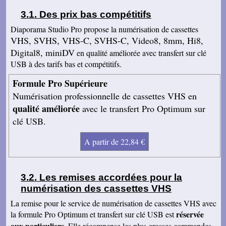
Jean V
Des prix bas compétitifs
Toutes mes felicitations. Tout est parfait :
accueil, suivi, traitement et résultat de mes
Diaporama Studio Pro propose la numérisation de cassettes
transferts de cassettes vhs. Merci merci ! A très
bientôt parce que j'ai des diapos a numeriser
VHS, SVHS, VHS-C, SVHS-C, Video8, 8mm, Hi8,
mais il faut que je fasse un tri avant. Bonnes
Digital8, miniDV
en qualité améliorée avec transfert sur clé
fêtes.
USB à des tarifs bas et compétitifs.
Carole T
J'ai reçu hier mes cassettes et mes dvd. J'en ai
Formule Pro Supérieure
déjà regardé 2, c'est vraiment du bon travail ! Je
suis bien contente d'avoir trouvé votre site. Je
Numérisation professionnelle de cassettes VHS en
parlerai de vous a mon entourage, c'est sur.
Sincèrement. Bon Noël à toute votre famille
qualité améliorée
avec le transfert Pro Optimum sur
clé USB.
Michelle A
Super résultat ! Mes enfants vont être contents
de voir ces images pour Noël ! Bonnes fêtes
A partir de 22,84 €
Jean M
Bien reçu mes cassettes et les dvd. Je viens
de terminer de les regarder et je suis ravi. Je
vous remercie de votre excellent travail.
Les remises accordées pour la
Cordialement
numérisation des cassettes VHS
Aline C
La remise pour le service de numérisation de cassettes VHS avec
Nous avons regardé les cd et le résultat est
super. Merci beaucoup !
réservée
la formule Pro Optimum et transfert sur clé USB est
aux particuliers
. Elle récompense les plus grosses commandes