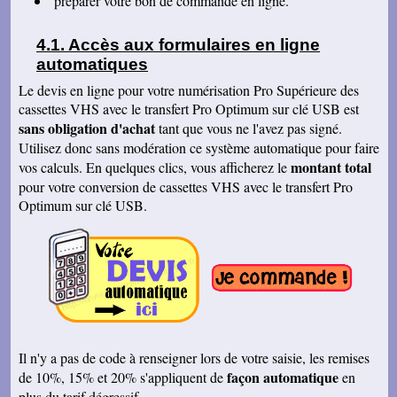
préparer votre bon de commande en ligne.
Jocelyne S
Juste pour vous dire que j'ai bien reçu le dernier
Accès aux formulaires en ligne
colis et vous remercier pour tous nos bons
échanges, tout votre travail sérieux dont nous
automatiques
sommes très satisfaits. Encore tous mes
remerciements et bonne continuation. Bien
Le devis en ligne pour votre numérisation Pro Supérieure des
cordialement.
cassettes VHS avec le transfert Pro Optimum sur clé USB est
sans obligation d'achat
tant que vous ne l'avez pas signé.
Serge T
J'ai bien reçu votre paquet, et je suis très
Utilisez donc sans modération ce système automatique pour faire
content de votre travail et vous en remercie. Je
montant total
vos calculs. En quelques clics, vous afficherez le
dois dire qu'au début j'étais un peu septique vu
les prix . merci beaucoup Cordialement
pour votre conversion de cassettes VHS avec le transfert Pro
Optimum sur clé USB.
Pierre B
Je suis très très très satisfait de votre travail.
Continuez comme ça. Je pense que c'est votre
meilleure publicité, c'est la qualité du travail que
vous faites. Je vous souhaite bonne journée et
que les affaires aillent très bien.
Jacques N
Colis reçu ce jour, satisfait du bon travail réalisé
par vos soins. Merci encore, Cordialement
Hervé R
Il n'y a pas de code à renseigner lors de votre saisie, les remises
j'ai bien reçu les CD et les K7 en retour, merci
façon automatique
de 10%, 15% et 20% s'appliquent de
en
de cet excellent traitement. Très bons résultats
plus du tarif dégressif.