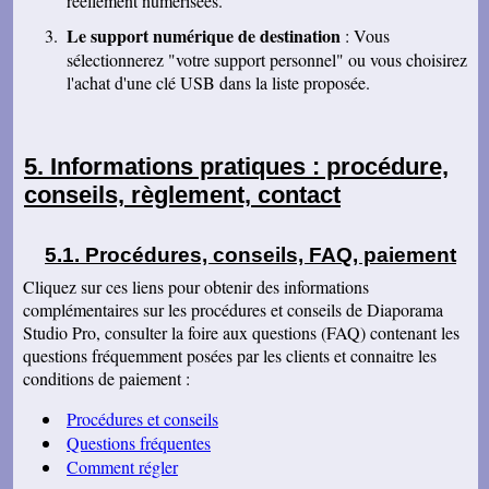
réellement numérisées.
Josiane B
Fantastique. Encore merci. Je vous remercie
Le support numérique de destination
: Vous
beaucoup de la rapidité avec laquelle vous avez
sélectionnerez "votre support personnel" ou vous choisirez
traité ma commande.
l'achat d'une clé USB dans la liste proposée.
Anaïs H
J'ai bien reçu le colis. Merci pour votre travail.
Cordialement
François R
Informations pratiques : procédure,
Bien reçu la K7 et la clé. Le travail est parfait.
conseils, règlement, contact
Merci.
Bernard D
Colis bien arrivé, MERCI pour ce travail @+
Procédures, conseils, FAQ, paiement
Hervé L
Cliquez sur ces liens pour obtenir des informations
J'ai bien reçu le colis. Après visonnage de
complémentaires sur les procédures et conseils de Diaporama
quelques extraits, tout est parfait. Je vous en
remercie. Passez une bonne soirée.
Studio Pro, consulter la foire aux questions (FAQ) contenant les
questions fréquemment posées par les clients et connaitre les
Christophe M.
Nous avons bien reçu les K7 et le disque dur.
conditions de paiement :
Je vous remercie pour ce travail de copie
minutieux que vous avez réalisé avec soin.
Procédures et conseils
Nous sommes ravis et très émus de revoir tout
ce passé, ces images de nos filles petites, il y
Questions fréquentes
a plus de 20 ans, et de notre mariage... Merci
Comment régler
infiniment. Bien cordialement PS / je ne
manquerai pas de recommander votre