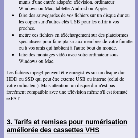
munis d'une entrée adaptée: télévision, ordinateur
d'avoir découvert votre société. Votre prestation
Windows ou Mac, tablette Android ou Apple.
est - comparé à l'essai réalisé auprès d'une
autre société - sans commune mesure au
faire des sauvegardes de vos fichiers sur un disque dur ou
niveau de la qualité. Je vous donne de mes
les copier sur d'autres clés USB pour les offrir à vos
nouvelles prochainement pour d'autres
cassettes et vous souhaite une bonne soirée.
proches.
Bien cordialement.
mettre ces fichiers en téléchargement sur des plateformes
spécialisées pour faire plaisir aux membres de votre famille
Isabelle L
A la suite d'un anniversaire chez un ami
ou à vos amis qui habitent à l'autre bout du monde.
d'enfance qui nous a montré des films de notre
faire des montages vidéo avec votre ordinateur sous
enfance qu'il a fait repiquer de ses cassettes
par votre société, j'ai décidé de vous confier les
Windows ou Mac.
miennes. Après avoir reçu ma commande, j'ai
été de nouveau bluffée par la qualité des
Les fichiers mpeg4 peuvent être enregistrés sur un disque dur
transferts effectués. Je vous remercie et je
parlerai de vous si l'occasion se présente.
HDD ou SSD qui peut être externe USB ou interne (celui de
Cordialement.
votre ordinateur). Mais attention, un disque dur n'est pas
forcément compatible avec une télévision même s'il est formaté
Gérard H
Merci beaucoup et félicitations pour le suivi de
exFAT.
vos clients. Je ne manquerai pas de vous
contacter pour vous donner des nouvelles.
Cordialement
Chantal S
Tarifs et remises pour numérisation
Bien recu mon dvd je l ai regarde c est super
améliorée des cassettes VHS
beau souvenir de mes parents merci beaucoup
tres cordialement