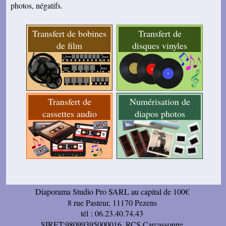
photos, négatifs.
Transfert de bobines
Transfert de
de film
disques vinyles
Transfert de
Numérisation de
cassettes audio
diapos photos
Diaporama Studio Pro SARL au capital de 100€
8 rue Pasteur, 11170 Pezens
tél : 06.23.40.74.43
SIRET:98099395000016, RCS Carcassonne