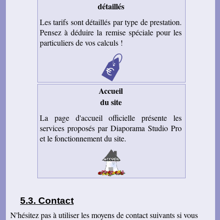
... Bonne continuation
détaillés
Caroline P.
Les tarifs sont détaillés par type de prestation.
Merci pour votre professionnalisme. vous etes
Pensez à déduire la remise spéciale pour les
une bonne adresse et ne manquerais pas de
parler de vous . Encore merci
particuliers de vos calculs !
J-Pierre B.
Tout est OK, merci! Dans l'avenir, j'aurai sans
doute encore recours à vous pour le même
genre de travail. Cordialement
Accueil
Félix F.
J'ai bien reçu votre colis et vous remercie d'
du site
avoir effectué ce travail délicat . J'ai visionné
les disquettes et suis pour ma part satisfait , je
La page d'accueil officielle présente les
pense que mon fils sera très heureux de
services proposés par Diaporama Studio Pro
retrouver de tels souvenirs. Merci beaucoup
pour la rapidité du traitement de ma commande,
et le fonctionnement du site.
Très cordialement.
Michel J.
Bonjour merci de votre professionalisme et
exactitude si l'occasion se présente de vous
faire connaître je le ferai avec plaisir.
Cordialement
Contact
N'hésitez pas à utiliser les moyens de contact suivants si vous