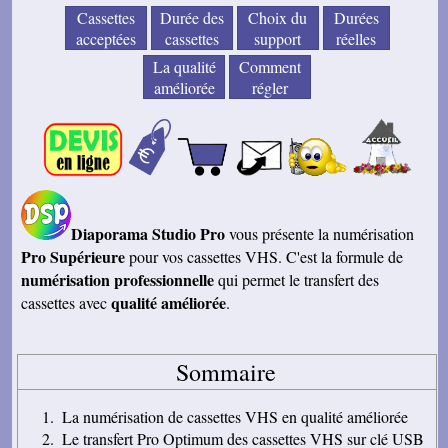
Cassettes
Durée des
Choix du
Durées
acceptées
cassettes
support
réelles
La qualité
Comment
améliorée
régler
Diaporama Studio Pro
vous présente la numérisation
Pro Supérieure
pour vos cassettes VHS. C'est la formule de
numérisation professionnelle
qui permet le transfert des
qualité améliorée
cassettes avec
.
Sommaire
La numérisation de cassettes VHS en qualité améliorée
Le transfert Pro Optimum des cassettes VHS sur clé USB