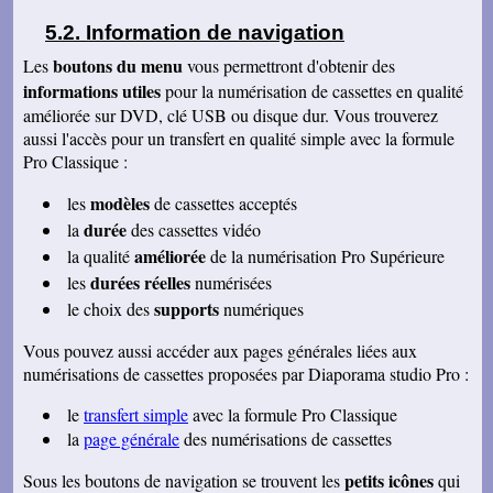
entreprise.
Information de navigation
Jacques P.
boutons du menu
Les
vous permettront d'obtenir des
J'ai bien reçu la K7 et les DVD, c'est parfait.
Merci
informations utiles
pour la numérisation de cassettes en qualité
améliorée sur DVD, clé USB ou disque dur. Vous trouverez
Cécile B.
J'ai bien reçu le DVD et le son est parfait. Je
aussi l'accès pour un transfert en qualité simple avec la formule
vous remercie de vos efforts. Bien cordialement
Pro Classique :
Bernard D.
Bien reçu votre COLIS - Travail fénoménal que
modèles
les
de cassettes acceptés
j'ai eu peur d'entreprendre !!!!!!!!!!!!! Le disque
durée
la
des cassettes vidéo
DUR et les CD/DVD fonctionnement
parfaitement ........ Je vais entreprendre
améliorée
la qualité
de la numérisation Pro Supérieure
pour........ NOEL 3 copies. pour mes 3 enfants
durées réelles
les
numérisées
de 1980 à ce jour . MERCI MERCI MERCI Je
vais communiquer vos coordonnées à mon
supports
le choix des
numériques
entourage...
Véronique F.
Vous pouvez aussi accéder aux pages générales liées aux
Bien reçu,cela fait plaisir de revoir tout çà!
numérisations de cassettes proposées par Diaporama studio Pro :
Cordialement
le
transfert simple
avec la formule Pro Classique
Marc T.
J'ai reçu le DVD hier. Merci beaucoup, j'aurai
la
page générale
des numérisations de cassettes
d'autres bandes à vous envoyer dont du super8.
Cordialement
petits icônes
Sous les boutons de navigation se trouvent les
qui