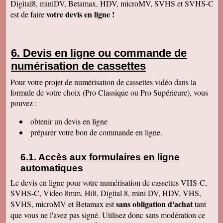
Digital8, miniDV, Betamax, HDV, microMV, SVHS et SVHS-C
Anaïs H
votre devis en ligne !
est de faire
J'ai bien reçu le colis. Merci pour votre travail.
Cordialement
François R
Bien reçu la K7 et la clé. Le travail est parfait.
Devis en ligne ou commande de
Merci.
numérisation de cassettes
Bernard D
Colis bien arrivé, MERCI pour ce travail @+
Pour votre projet de numérisation de cassettes vidéo dans la
formule de votre choix (Pro Classique ou Pro Supérieure), vous
Hervé L
J'ai bien reçu le colis. Après visonnage de
pouvez :
quelques extraits, tout est parfait. Je vous en
remercie. Passez une bonne soirée.
obtenir un devis en ligne
Christophe M.
préparer votre bon de commande en ligne.
Nous avons bien reçu les K7 et le disque dur.
Je vous remercie pour ce travail de copie
minutieux que vous avez réalisé avec soin.
Accès aux formulaires en ligne
Nous sommes ravis et très émus de revoir tout
ce passé, ces images de nos filles petites, il y
automatiques
a plus de 20 ans, et de notre mariage... Merci
infiniment. Bien cordialement PS / je ne
Le devis en ligne pour votre numérisation de cassettes VHS-C,
manquerai pas de recommander votre
SVHS-C, Video 8mm, Hi8, Digital 8, mini DV, HDV, VHS,
entreprise.
sans obligation d'achat
SVHS, microMV et Betamax est
tant
Jacques P.
que vous ne l'avez pas signé. Utilisez donc sans modération ce
J'ai bien reçu la K7 et les DVD, c'est parfait.