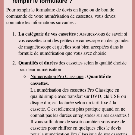
remplir le formulaire ?
clair que j'indiquerais vos coordonnées aux
parents et amis qui seraient intéressés. Bien
Pour remplir le formulaire de devis en ligne ou de bon de
cordialement
commande de votre numérisation de cassettes, vous devez
Nicolas B.
connaitre les informations suivantes :
J ai bien recu le colis. Les cd sont impeccables.
Je vous remercie. Bien cordialement
La catégorie de vos cassettes
: Assurez-vous de savoir si
Thierry P.
vos cassettes sont des petites de camescope ou des grandes
j'ai bien reçu les lots de dvd ! merci de votre
de magnétoscope et qu'elles sont bien acceptées dans la
travail et de votre gentillesse ! cordialement
formule de numérisation que vous avez choisie.
Patrick C.
J 'ai bien reçu le colis , je suis content de votre
Quantités et durées
des cassettes selon la qualité choisie
travail, ma famille en métropole doit vous
pour leur numérisation :
envoyer le reste des cassettes. Cordialement
Quantité de
Numérisation Pro Classique
:
J-Claude L.
cassettes.
Bonjour, je voulait vous remercier sincérement
pour le travail que avez effectuer en restituant
La numérisation des cassettes Pro Classique en
les films de nos cassettes mini dv sur dvd.
qualité simple avec transfert sur DVD, clé USB ou
Vôtre travail est excellent et vôtre sérieux est
disque dur, est facturée selon un tarif fixe à la
irréprochable. Nous auront d'autre cassettes a
vous envoyer prochainement. Encore merci est
cassette. C'est tellement plus pratique quand on ne
désoler de vous remercier avec autant de retard
connait pas les durées enregistrées sur ses cassettes !
... Bonne continuation
Il vous suffit donc de savoir combien vous avez de
Caroline P.
cassettes pour chiffrer en quelques clics le devis
Merci pour votre professionnalisme. vous etes
pour la numérisation Pro Classique de vos cassettes
une bonne adresse et ne manquerais pas de