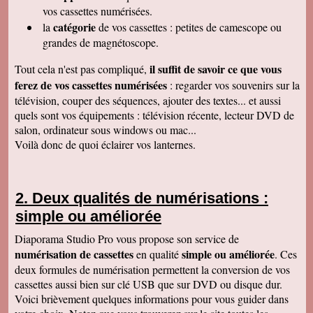
raffiné, effectué consciencieusement , avec en
vos cassettes numérisées.
plus des délais et prix tout à fait corrects
catégorie
la
de vos cassettes : petites de camescope ou
À recommander sans hésitation
Les Alesiens
grandes de magnétoscope.
Alysson Q
il suffit de savoir ce que vous
Tout cela n'est pas compliqué,
Bonjour, super ! Suite au super résultat de la
première cassette, mes grands-parents ont
ferez de vos cassettes numérisées
: regarder vos souvenirs sur la
décidé de toutes les faire pour pouvoir voir a
télévision, couper des séquences, ajouter des textes... et aussi
nouveau ces souvenirs sur la télé :)
Cordialement
quels sont vos équipements : télévision récente, lecteur DVD de
salon, ordinateur sous windows ou mac...
Cécile M
Bonjour. Je viens de recevoir le colis et je suis
Voilà donc de quoi éclairer vos lanternes.
en train de regarder les films sur mon ordinateur.
C'est top! Un très grand merci pour votre travail.
C'était un plaisir de traiter avec vous. Très
cordialement.
Deux qualités de numérisations :
Amandine L
simple ou améliorée
Bonjour nous avons bien reçus les cassettes et
les vidéos sont supers ! Merci beaucoup
Cordialement,
Diaporama Studio Pro vous propose son service de
numérisation de cassettes
simple ou améliorée
en qualité
. Ces
Jean-Marie B
Colis bien reçu ça marche en direct sur la TV.
deux formules de numérisation permettent la conversion de vos
Merci beaucoup. Des amis vont vous contacter
cassettes aussi bien sur clé USB que sur DVD ou disque dur.
de ma part. Bonne continuation
Voici brièvement quelques informations pour vous guider dans
Alain L