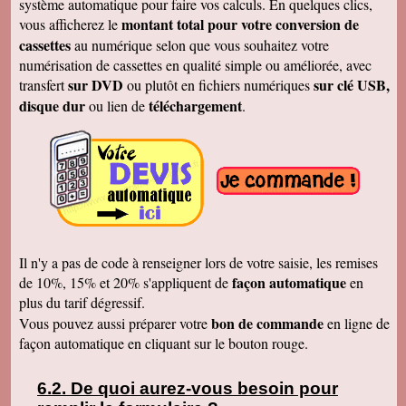
système automatique pour faire vos calculs. En quelques clics,
Merci
montant total pour votre conversion de
vous afficherez le
Cécile B.
cassettes
au numérique selon que vous souhaitez votre
J'ai bien reçu le DVD et le son est parfait. Je
vous remercie de vos efforts. Bien cordialement
numérisation de cassettes en qualité simple ou améliorée, avec
sur DVD
sur clé USB,
transfert
ou plutôt en fichiers numériques
Bernard D.
Bien reçu votre COLIS - Travail fénoménal que
disque dur
téléchargement
ou lien de
.
j'ai eu peur d'entreprendre !!!!!!!!!!!!! Le disque
DUR et les CD/DVD fonctionnement
parfaitement ........ Je vais entreprendre
pour........ NOEL 3 copies. pour mes 3 enfants
de 1980 à ce jour . MERCI MERCI MERCI Je
vais communiquer vos coordonnées à mon
entourage...
Véronique F.
Bien reçu,cela fait plaisir de revoir tout çà!
Cordialement
Il n'y a pas de code à renseigner lors de votre saisie, les remises
Marc T.
façon automatique
de 10%, 15% et 20% s'appliquent de
en
J'ai reçu le DVD hier. Merci beaucoup, j'aurai
plus du tarif dégressif.
d'autres bandes à vous envoyer dont du super8.
Cordialement
bon de commande
Vous pouvez aussi préparer votre
en ligne de
façon automatique en cliquant sur le bouton rouge.
François L.
Je viens de recevoir le colis. J'ai branché le
disque sur mon portable (système mac OS
10.10) et tous les fichiers se sont ouverts.
De quoi aurez-vous besoin pour
Merci pour le chèque de remboursement. Il est