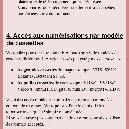
plateforme de téléchargement qui est sécurisée.
Permettez moi de vous féliciter pour la qualité
de votre travail. Je ne manquerai pas de parler
Vous pourrez ainsi récupérer rapidement vos cassettes
de vous. Bonne soirée.
numérisées sur votre ordinateur.
Isabelle L
A la suite d'un anniversaire chez un ami
d'enfance qui nous a montré des films de notre
enfance qu'il a fait repiquer de ses cassettes
Accès aux numérisations par modèle
par votre société, j'ai décidé de vous confier les
miennes. Après avoir reçu ma commande, j'ai
de cassettes
été de nouveau bluffée par la qualité des
transferts effectués. Je vous remercie et je
Vous allez pouvoir faire numériser toutes sortes de modèles de
parlerai de vous si l'occasion se présente.
Cordialement.
cassettes différents. Les voici classés par catégories de cassettes :
Gérard H
les grandes cassettes
de magnétoscope : VHS, SVHS,
Merci beaucoup et félicitations pour le suivi de
vos clients. Je ne manquerai pas de vous
Betamax, Betacam SP SX
contacter pour vous donner des nouvelles.
les petites cassettes
de camescope : VHS-C, SVHS-C,
Cordialement
Video 8, 8mm,Hi8, Digital 8, mini DV, microMV, HDV.
Chantal S
Bien recu mon dvd je l ai regarde c est super
Voici des accès rapides aux transferts proposés par modèle
beau souvenir de mes parents merci beaucoup
courant de cassettes. Vous pouvez faire le choix de les
tres cordialement
retranscrire en qualité simple ou améliorée.
Jean V
Si vous ne voyez pas votre modèle de cassette, consultez la liste
Toutes mes felicitations. Tout est parfait :
accueil, suivi, traitement et résultat de mes
des formats acceptés.
transferts de cassettes vhs. Merci merci ! A très