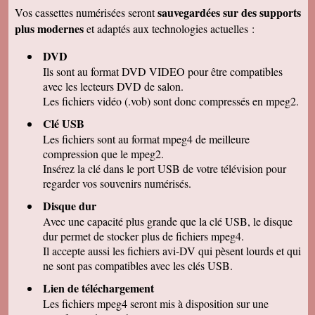
remercions de votre travail . Les vidéos sont de
sauvegardées sur des supports
Vos cassettes numérisées seront
bonne qualité. Cordialement
plus modernes
et adaptés aux technologies actuelles :
Marcel G
On se régale à regarder nos cassettes
DVD
numerisées. c'est vraiment un beau résultat.
Merci beaucoup pour votre sérieux. A bientôt.
Ils sont au format DVD VIDEO pour être compatibles
avec les lecteurs DVD de salon.
René DR
Nous avons testé : tout semble bon et la
Les fichiers vidéo (.vob) sont donc compressés en mpeg2.
récupération sur Final Cut Pro X fonctionne.
Merci pour votre professionnalisme.
Clé USB
Les fichiers sont au format mpeg4 de meilleure
Margot P
Studio très compétent, efficace, sympathique et
compression que le mpeg2.
arrangeant à prix bon marché, je recommande
Insérez la clé dans le port USB de votre télévision pour
vivement !
regarder vos souvenirs numérisés.
Christian R
NOUS VENONS DE VISIONNER NOS FILMS
Disque dur
ET TENONS A VOUS REMERCIER POUR
Avec une capacité plus grande que la clé USB, le disque
VOTRE :
-ACCUEIL
dur permet de stocker plus de fichiers mpeg4.
-QUALITE DE TRAVAIL
Il accepte aussi les fichiers avi-DV qui pèsent lourds et qui
-PROFESSIONNALISME
ne sont pas compatibles avec les clés USB.
François M
Lien de téléchargement
C'est avec grand plaisir que j'ai revécu mon
passage professionnel à Séville, grace à votre
Les fichiers mpeg4 seront mis à disposition sur une
duplication VHS/USB recue ce matin.