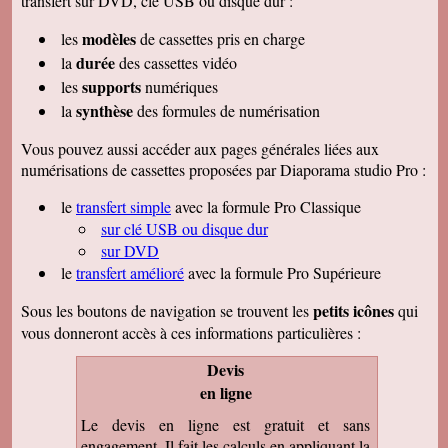
transfert sur DVD, clé USB ou disque dur :
modèles
les
de cassettes pris en charge
durée
la
des cassettes vidéo
supports
les
numériques
synthèse
la
des formules de numérisation
Vous pouvez aussi accéder aux pages générales liées aux
numérisations de cassettes proposées par Diaporama studio Pro :
le
transfert simple
avec la formule Pro Classique
sur clé USB ou disque dur
sur DVD
le
transfert amélioré
avec la formule Pro Supérieure
petits icônes
Sous les boutons de navigation se trouvent les
qui
vous donneront accès à ces informations particulières :
Devis
en ligne
Le devis en ligne est gratuit et sans
engagement. Il fait les calculs en appliquant la