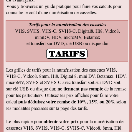
Francis C
J' ai bien reçu votre envoi Les premières
Vous y trouverez un guide pratique pour faire vos calculs pour
visualisations montrent un beau travail, et
connaitre le coût d'une numérisation de cassettes.
rappellent de nombreux souvenirs Merci Je
reviendrai sans doute auprès de vous et vous
ferai de la publicité Bien sincèrement
Tarifs pour la numérisation des cassettes
VHS, SVHS, VHS-C, SVHS-C, Digital8, Hi8, Video8,
François M
Bien reçu! Reste à monter pour éliminer ! A
miniDV, HDV, microMV, Betamax
bientôt pour du 8 et sup8mm.
et transfert sur DVD, clé USB ou disque dur
Josiane B
Le colis est effectivement arrivé le 24, la veille
de Noël, c'était parfait. Elle est très contente de
pouvoir passer à nouveau un moment avec ses
amis et son mari, presque tous décédés.
Les grilles de tarifs pour la numérisation des cassettes VHS,
Encore merci pour votre efficacité. Je vous ferai
VHS-C, Video8, 8mm, Hi8, Digital 8, mini DV, Betamax, HDV,
de la pub si l'occasion se présente ! Je vous
souhaite une bonne année avec beaucoup de
microMV, SVHS et SVHS-C avec transfert soit sur DVD soit
vidéos à transposer. Bien cordialement,
ne tiennent pas compte
sur clé USB ou disque dur,
de la remise
Séverine L
pour les particuliers. Utilisez les prix affichés pour faire votre
J'ai reçu le colis . Merci ça a l'air impeccable !
puis déduisez votre remise de 10%, 15% ou 20%
calcul
selon
Bonnes fêtes et à très bientôt pour d'autres
travaux.
les modalités précisées sur la page des tarifs.
Josiane B
Fantastique. Encore merci. Je vous remercie
obtenir votre prix
Le plus rapide pour
pour la numérisation de
beaucoup de la rapidité avec laquelle vous avez
cassettes VHS, SVHS, VHS-C, SVHS-C, Video8, 8mm, Hi8,
traité ma commande.