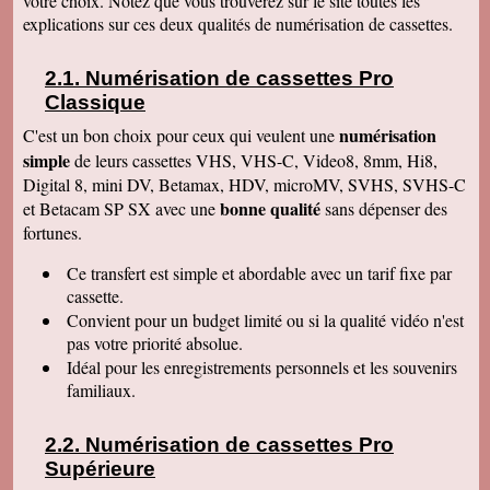
votre choix. Notez que vous trouverez sur le site toutes les
Le service aux clients est un art Mme Masse
explications sur ces deux qualités de numérisation de cassettes.
est une artiste qui aime son métier et se soucie
de la satisfaction de ses clients Services à
consommer sans modération Qu' on se le dise !
Numérisation de cassettes Pro
Denise J
Classique
Merci pour votre très agréable numérisation sur
ma clé USB 64 qui fonctionne parfaitement et
numérisation
C'est un bon choix pour ceux qui veulent une
facilement. J'ai déménagé en Résidence
simple
autonomie et trouvé quelqu'un pour la lancer sur
de leurs cassettes VHS, VHS-C, Video8, 8mm, Hi8,
l'écran. Mais c'était simple et évident, avec un
Digital 8, mini DV, Betamax, HDV, microMV, SVHS, SVHS-C
peu de courage et de réflexion j'y serai
bonne qualité
et Betacam SP SX avec une
sans dépenser des
parvenue. Tout fonctionne, facile d'accès.
Merci. Je garde vos coordonnées. Bien
fortunes.
cordialement
Ce transfert
est simple et abordable avec un tarif fixe par
Bernard G
Pour votre livre d'or : J'ai oublié ou plutôt remis
cassette.
à plus tard ce que je devais vous écrire après
Convient pour un budget limité ou si la qualité vidéo n'est
avoir reçu le disque dur. Pardonnez ma
négligence. Je tiens à vous redire toute ma
pas votre priorité absolue.
satisfaction, pour le travail accompli, mais aussi
Idéal pour les enregistrements personnels et les souvenirs
vous remercier pour la qualité de votre relation
avec vos clients, ce qui constitue au final une
familiaux.
expérience à la fois agréable et réussie quant
aux résultats. Avec tous mes voeux de succès
pour votre entreprise. Bien cordialement
Numérisation de cassettes Pro
Supérieure
Claudine T
colis est arrivé il y a une heure. Juste le temps