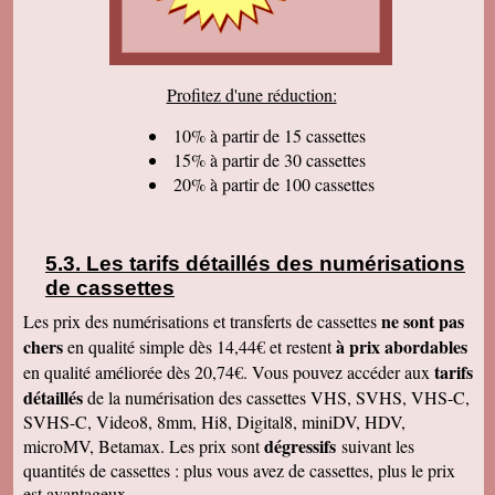
sommes très satisfaits. Encore tous mes
remerciements et bonne continuation. Bien
cordialement.
Serge T
Profitez d'une réduction:
J'ai bien reçu votre paquet, et je suis très
content de votre travail et vous en remercie. Je
dois dire qu'au début j'étais un peu septique vu
10% à partir de 15 cassettes
les prix . merci beaucoup Cordialement
15% à partir de 30 cassettes
20% à partir de 100 cassettes
Pierre B
Je suis très très très satisfait de votre travail.
Continuez comme ça. Je pense que c'est votre
meilleure publicité, c'est la qualité du travail que
vous faites. Je vous souhaite bonne journée et
Les tarifs détaillés des numérisations
que les affaires aillent très bien.
de cassettes
Jacques N
Colis reçu ce jour, satisfait du bon travail réalisé
ne sont pas
Les prix des numérisations et transferts de cassettes
par vos soins. Merci encore, Cordialement
chers
à prix abordables
en qualité simple dès 14,44€ et restent
Hervé R
tarifs
en qualité améliorée dès 20,74€. Vous pouvez accéder aux
j'ai bien reçu les CD et les K7 en retour, merci
détaillés
de la numérisation des cassettes VHS, SVHS, VHS-C,
de cet excellent traitement. Très bons résultats
SVHS-C, Video8, 8mm, Hi8, Digital8, miniDV, HDV,
Pascal R
dégressifs
microMV, Betamax. Les prix sont
suivant les
bonjour bien reçu le colis samedi après
visionnage le travail est superbe
quantités de cassettes : plus vous avez de cassettes, plus le prix
est avantageux.