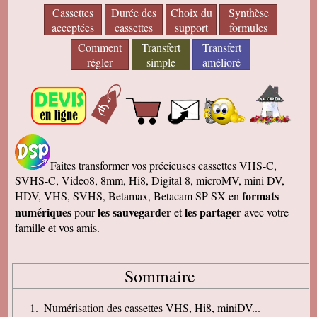
Cassettes
Durée des
Choix du
Synthèse
acceptées
cassettes
support
formules
Comment
Transfert
Transfert
régler
simple
amélioré
Faites transformer vos précieuses cassettes VHS-C,
SVHS-C, Video8, 8mm, Hi8, Digital 8, microMV, mini DV,
formats
HDV, VHS, SVHS, Betamax, Betacam SP SX en
numériques
les sauvegarder
les partager
pour
et
avec votre
famille et vos amis.
Sommaire
Numérisation des cassettes VHS, Hi8, miniDV...