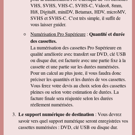
parler de vous . Encore merci
VHS, SVHS, VHS-C, SVHS-C, Video8, 8mm,
Hi8, Digital8, miniDV, Betamax, HDV, microMV,
J-Pierre B.
Tout est OK, merci! Dans l'avenir, j'aurai sans
SVHS et SVHS-C. C'est très simple, il suffit de
doute encore recours à vous pour le même
vous laisser guider.
genre de travail. Cordialement
Quantité et durée
Numérisation Pro Supérieure
:
Félix F.
J'ai bien reçu votre colis et vous remercie d'
des cassettes.
avoir effectué ce travail délicat . J'ai visionné
La numérisation des cassettes Pro Supérieure en
les disquettes et suis pour ma part satisfait , je
pense que mon fils sera très heureux de
qualité améliorée avec transfert sur DVD, clé USB
retrouver de tels souvenirs. Merci beaucoup
ou disque dur, est facturée avec une partie fixe à la
pour la rapidité du traitement de ma commande,
cassette et une partie sur les durées numérisées.
Très cordialement.
Pour un calcul au plus juste, il vous faudra donc
Michel J.
préciser les quantités et les durées de vos cassettes.
Bonjour merci de votre professionalisme et
exactitude si l'occasion se présente de vous
Vous ferez votre devis au choix selon des cassettes
faire connaître je le ferai avec plaisir.
pleines ou selon votre estimation de durées. La
Cordialement
facture finale sera réajustée selon les durées
réellement numérisées.
Le support numérique de destination
: Vous devrez
savoir vers quel support numérique seront enregistrées vos
cassettes numérisées : DVD, clé USB ou disque dur.