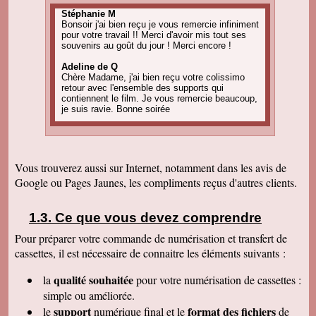
Stéphanie M
Bonsoir j'ai bien reçu je vous remercie infiniment
pour votre travail !! Merci d'avoir mis tout ses
souvenirs au goût du jour ! Merci encore !
Adeline de Q
Chère Madame, j'ai bien reçu votre colissimo
retour avec l'ensemble des supports qui
contiennent le film. Je vous remercie beaucoup,
je suis ravie. Bonne soirée
Amandine C
Bonjour, pour information on est tous ravis du
résultat des vidéos! Merci encore et j'ai d'autres
projets de commande, alors, sûrement à bientôt
Vous trouverez aussi sur Internet, notamment dans les avis de
! Cordialement
Google ou Pages Jaunes, les compliments reçus d'autres clients.
Corinne B
Bonjour, j'ai bien reçu le colis et la qualité
d'image est parfaite. Merci beaucoup
Ce que vous devez comprendre
Pour préparer votre commande de numérisation et transfert de
Nadine H
Bonjour, on a bien reçu le colis on vous
cassettes, il est nécessaire de connaitre les éléments suivants :
remercie beaucoup bonne journée
qualité souhaitée
la
pour votre numérisation de cassettes
:
Christian R
Encore une belle expérience, comme la
simple ou améliorée.
première fois nous sommes ravis. Merci de
support
format des fichiers
le
numérique final et le
de
pouvoir nous faire revivre le passé Travail