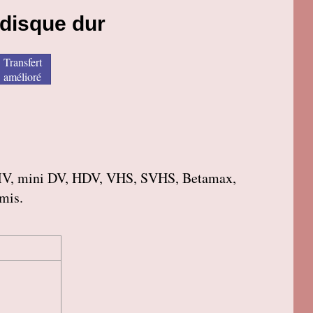
 disque dur
Transfert
amélioré
roMV, mini DV, HDV, VHS, SVHS, Betamax,
amis.