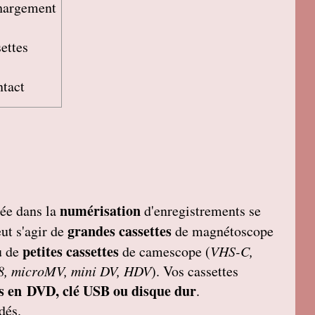
chargement
settes
ntact
numérisation
sée dans la
d'enregistrements se
grandes cassettes
eut s'agir de
de magnétoscope
petites cassettes
u de
de camescope (
VHS-C,
 8, microMV, mini DV, HDV
). Vos cassettes
s en DVD, clé USB ou disque dur
.
dés.