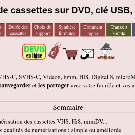
 de cassettes sur DVD, clé USB,
s
Durée des
Choix du
Synthèse
Comment
Transfert
s
cassettes
support
formules
régler
simple
tes VHS-C, SVHS-C, Video8, 8mm, Hi8, Digital 8, mic
 sauvegarder
les partager
et
avec votre famille et vos 
Sommaire
risation des cassettes VHS, Hi8, miniDV...
 qualités de numérisations : simple ou améliorée