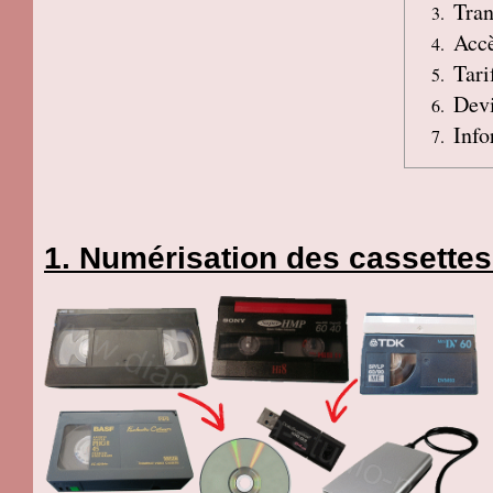
Tran
Accè
Tari
Devi
Info
Numérisation des cassettes 