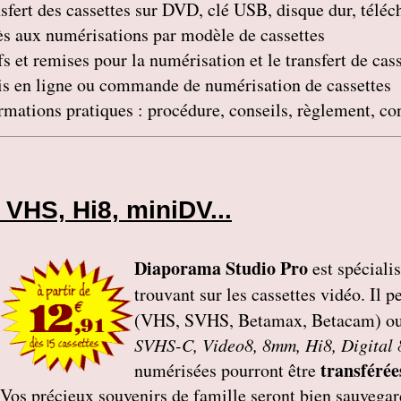
sfert des cassettes sur DVD, clé USB, disque dur, télé
s aux numérisations par modèle de cassettes
fs et remises pour la numérisation et le transfert de cas
s en ligne ou commande de numérisation de cassettes
rmations pratiques : procédure, conseils, règlement, co
VHS, Hi8, miniDV...
Diaporama Studio Pro
est spéciali
trouvant sur les cassettes vidéo. Il p
(VHS, SVHS, Betamax, Betacam) o
SVHS-C, Video8, 8mm, Hi8, Digital
transférée
numérisées pourront être
Vos précieux souvenirs de famille seront bien sauvegar