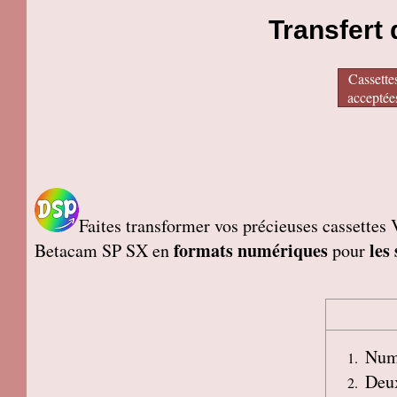
Transfert
Cassette
acceptée
Faites transformer vos précieuses casset
formats numériques
les
Betacam SP SX en
pour
Numé
Deux