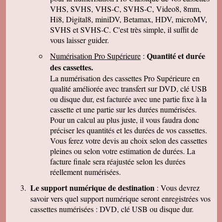
parler de vous . Encore merci
VHS, SVHS, VHS-C, SVHS-C, Video8, 8mm,
Hi8, Digital8, miniDV, Betamax, HDV, microMV,
J-Pierre B.
Tout est OK, merci! Dans l'avenir, j'aurai sans
SVHS et SVHS-C. C'est très simple, il suffit de
doute encore recours à vous pour le même
vous laisser guider.
genre de travail. Cordialement
Quantité et durée
Numérisation Pro Supérieure
:
Félix F.
J'ai bien reçu votre colis et vous remercie d'
des cassettes.
avoir effectué ce travail délicat . J'ai visionné
La numérisation des cassettes Pro Supérieure en
les disquettes et suis pour ma part satisfait , je
pense que mon fils sera très heureux de
qualité améliorée avec transfert sur DVD, clé USB
retrouver de tels souvenirs. Merci beaucoup
ou disque dur, est facturée avec une partie fixe à la
pour la rapidité du traitement de ma commande,
cassette et une partie sur les durées numérisées.
Très cordialement.
Pour un calcul au plus juste, il vous faudra donc
Michel J.
préciser les quantités et les durées de vos cassettes.
Bonjour merci de votre professionalisme et
exactitude si l'occasion se présente de vous
Vous ferez votre devis au choix selon des cassettes
faire connaître je le ferai avec plaisir.
pleines ou selon votre estimation de durées. La
Cordialement
facture finale sera réajustée selon les durées
réellement numérisées.
Le support numérique de destination
: Vous devrez
savoir vers quel support numérique seront enregistrées vos
cassettes numérisées : DVD, clé USB ou disque dur.