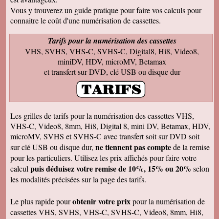
Francis C
J' ai bien reçu votre envoi Les premières
Vous y trouverez un guide pratique pour faire vos calculs pour
visualisations montrent un beau travail, et
connaitre le coût d'une numérisation de cassettes.
rappellent de nombreux souvenirs Merci Je
reviendrai sans doute auprès de vous et vous
ferai de la publicité Bien sincèrement
Tarifs pour la numérisation des cassettes
VHS, SVHS, VHS-C, SVHS-C, Digital8, Hi8, Video8,
François M
Bien reçu! Reste à monter pour éliminer ! A
miniDV, HDV, microMV, Betamax
bientôt pour du 8 et sup8mm.
et transfert sur DVD, clé USB ou disque dur
Josiane B
Le colis est effectivement arrivé le 24, la veille
de Noël, c'était parfait. Elle est très contente de
pouvoir passer à nouveau un moment avec ses
amis et son mari, presque tous décédés.
Les grilles de tarifs pour la numérisation des cassettes VHS,
Encore merci pour votre efficacité. Je vous ferai
VHS-C, Video8, 8mm, Hi8, Digital 8, mini DV, Betamax, HDV,
de la pub si l'occasion se présente ! Je vous
souhaite une bonne année avec beaucoup de
microMV, SVHS et SVHS-C avec transfert soit sur DVD soit
vidéos à transposer. Bien cordialement,
ne tiennent pas compte
sur clé USB ou disque dur,
de la remise
Séverine L
pour les particuliers. Utilisez les prix affichés pour faire votre
J'ai reçu le colis . Merci ça a l'air impeccable !
puis déduisez votre remise de 10%, 15% ou 20%
calcul
selon
Bonnes fêtes et à très bientôt pour d'autres
travaux.
les modalités précisées sur la page des tarifs.
Josiane B
Fantastique. Encore merci. Je vous remercie
obtenir votre prix
Le plus rapide pour
pour la numérisation de
beaucoup de la rapidité avec laquelle vous avez
cassettes VHS, SVHS, VHS-C, SVHS-C, Video8, 8mm, Hi8,
traité ma commande.