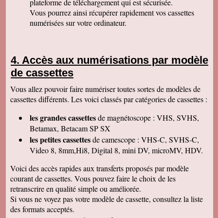
plateforme de téléchargement qui est sécurisée.
Permettez moi de vous féliciter pour la qualité
de votre travail. Je ne manquerai pas de parler
Vous pourrez ainsi récupérer rapidement vos cassettes
de vous. Bonne soirée.
numérisées sur votre ordinateur.
Isabelle L
A la suite d'un anniversaire chez un ami
d'enfance qui nous a montré des films de notre
enfance qu'il a fait repiquer de ses cassettes
Accès aux numérisations par modèle
par votre société, j'ai décidé de vous confier les
miennes. Après avoir reçu ma commande, j'ai
de cassettes
été de nouveau bluffée par la qualité des
transferts effectués. Je vous remercie et je
Vous allez pouvoir faire numériser toutes sortes de modèles de
parlerai de vous si l'occasion se présente.
Cordialement.
cassettes différents. Les voici classés par catégories de cassettes :
Gérard H
les grandes cassettes
de magnétoscope : VHS, SVHS,
Merci beaucoup et félicitations pour le suivi de
vos clients. Je ne manquerai pas de vous
Betamax, Betacam SP SX
contacter pour vous donner des nouvelles.
les petites cassettes
de camescope : VHS-C, SVHS-C,
Cordialement
Video 8, 8mm,Hi8, Digital 8, mini DV, microMV, HDV.
Chantal S
Bien recu mon dvd je l ai regarde c est super
Voici des accès rapides aux transferts proposés par modèle
beau souvenir de mes parents merci beaucoup
courant de cassettes. Vous pouvez faire le choix de les
tres cordialement
retranscrire en qualité simple ou améliorée.
Jean V
Si vous ne voyez pas votre modèle de cassette, consultez la liste
Toutes mes felicitations. Tout est parfait :
accueil, suivi, traitement et résultat de mes
des formats acceptés.
transferts de cassettes vhs. Merci merci ! A très