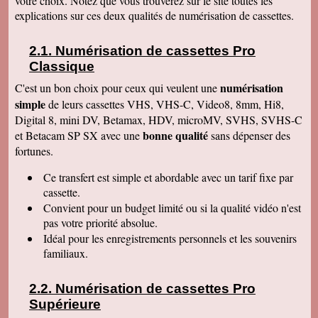
votre choix. Notez que vous trouverez sur le site toutes les
Le service aux clients est un art Mme Masse
explications sur ces deux qualités de numérisation de cassettes.
est une artiste qui aime son métier et se soucie
de la satisfaction de ses clients Services à
consommer sans modération Qu' on se le dise !
Numérisation de cassettes Pro
Denise J
Classique
Merci pour votre très agréable numérisation sur
ma clé USB 64 qui fonctionne parfaitement et
numérisation
C'est un bon choix pour ceux qui veulent une
facilement. J'ai déménagé en Résidence
simple
autonomie et trouvé quelqu'un pour la lancer sur
de leurs cassettes VHS, VHS-C, Video8, 8mm, Hi8,
l'écran. Mais c'était simple et évident, avec un
Digital 8, mini DV, Betamax, HDV, microMV, SVHS, SVHS-C
peu de courage et de réflexion j'y serai
bonne qualité
et Betacam SP SX avec une
sans dépenser des
parvenue. Tout fonctionne, facile d'accès.
Merci. Je garde vos coordonnées. Bien
fortunes.
cordialement
Ce transfert
est simple et abordable avec un tarif fixe par
Bernard G
Pour votre livre d'or : J'ai oublié ou plutôt remis
cassette.
à plus tard ce que je devais vous écrire après
Convient pour un budget limité ou si la qualité vidéo n'est
avoir reçu le disque dur. Pardonnez ma
négligence. Je tiens à vous redire toute ma
pas votre priorité absolue.
satisfaction, pour le travail accompli, mais aussi
Idéal pour les enregistrements personnels et les souvenirs
vous remercier pour la qualité de votre relation
avec vos clients, ce qui constitue au final une
familiaux.
expérience à la fois agréable et réussie quant
aux résultats. Avec tous mes voeux de succès
pour votre entreprise. Bien cordialement
Numérisation de cassettes Pro
Supérieure
Claudine T
colis est arrivé il y a une heure. Juste le temps