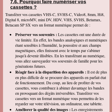
Pourquoi faire numériser vos
CHATEAU • 63160 GLAINE MONTAIGUT •
cassettes
?
63160 MAUZUN • 63160 MONTMORIN •
Transférer vos cassettes VHS-C, SVHS-C, Video8, 8mm, Hi8,
63160 NEUVILLE • 63160 REIGNAT • 63160
Digital 8, microMV, mini DV, HDV, VHS, SVHS, Betamax,
ST JULIEN DE COPPEL • 63170 AUBIERE •
Betacam SP SX vers un format numérique permet de :
63170 PERIGNAT LES SARLIEVE • 63190
BORT L ETANG • 63190 LEMPTY • 63190
Préserver vos souvenirs :
Les cassettes ont une durée de
LEZOUX • 63190 MOISSAT • 63190 ORLEAT
vie limitée. En effet, les bandes analogiques et numériques
• 63190 RAVEL • 63190 SEYCHALLES • 63190
étant sensibles à l'humidité, la poussière et aux champs
ST JEAN D HEURS • 63200 CHAMBARON
magnétiques, elles finissent avec le temps par s'abimer
SUR MORGE • 63200 DAVAYAT • 63200
jusqu'à devenir illisibles. En les
transférant au numérique,
GIMEAUX • 63200 LE CHEIX • 63200
vous allez sauvegarder vos souvenirs de famille pour les
MALAUZAT • 63200 MARSAT • 63200
générations futures.
MENETROL • 63200 MOZAC • 63200 PESSAT
Réagir face à la disparition des appareils :
Il est de plus
VILLENEUVE • 63200 PROMPSAT • 63200
en plus difficile de se procurer des appareils en parfait état
RIOM • 63200 ST BONNET PRES RIOM •
de fonctionnement. Du coup, au lieu de profiter de vos
63200 YSSAC LA TOURETTE • 63210
cassettes, vous contribuez à abimer davantage les bandes
AURIERES • 63210 CEYSSAT • 63210 HEUME
en provoquant des dégâts irréversibles. Transférer vos
L EGLISE • 63210 NEBOUZAT • 63210 OLBY
cassettes vers un format numérique vous permettra de les
• 63210 ORCIVAL • 63210 PERPEZAT • 63210
regarder sur votre télévision, un ordinateur, une tablette.
ROCHEFORT MONTAGNE • 63210 ST
Améliorer la qualité des images :
Les enregistrements