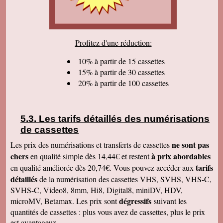
sommes très satisfaits. Encore tous mes
remerciements et bonne continuation. Bien
cordialement.
Serge T
Profitez d'une réduction:
J'ai bien reçu votre paquet, et je suis très
content de votre travail et vous en remercie. Je
dois dire qu'au début j'étais un peu septique vu
10% à partir de 15 cassettes
les prix . merci beaucoup Cordialement
15% à partir de 30 cassettes
20% à partir de 100 cassettes
Pierre B
Je suis très très très satisfait de votre travail.
Continuez comme ça. Je pense que c'est votre
meilleure publicité, c'est la qualité du travail que
vous faites. Je vous souhaite bonne journée et
Les tarifs détaillés des numérisations
que les affaires aillent très bien.
de cassettes
Jacques N
Colis reçu ce jour, satisfait du bon travail réalisé
ne sont pas
Les prix des numérisations et transferts de cassettes
par vos soins. Merci encore, Cordialement
chers
à prix abordables
en qualité simple dès 14,44€ et restent
Hervé R
tarifs
en qualité améliorée dès 20,74€. Vous pouvez accéder aux
j'ai bien reçu les CD et les K7 en retour, merci
détaillés
de la numérisation des cassettes VHS, SVHS, VHS-C,
de cet excellent traitement. Très bons résultats
SVHS-C, Video8, 8mm, Hi8, Digital8, miniDV, HDV,
Pascal R
dégressifs
microMV, Betamax. Les prix sont
suivant les
bonjour bien reçu le colis samedi après
visionnage le travail est superbe
quantités de cassettes : plus vous avez de cassettes, plus le prix
est avantageux.