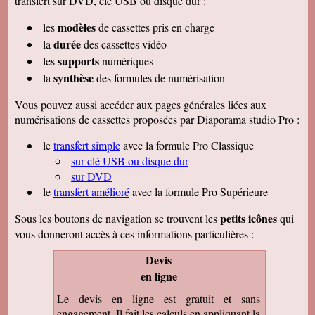
transfert sur DVD, clé USB ou disque dur :
modèles
les
de cassettes pris en charge
durée
la
des cassettes vidéo
supports
les
numériques
synthèse
la
des formules de numérisation
Vous pouvez aussi accéder aux pages générales liées aux
numérisations de cassettes proposées par Diaporama studio Pro :
le
transfert simple
avec la formule Pro Classique
sur clé USB ou disque dur
sur DVD
le
transfert amélioré
avec la formule Pro Supérieure
petits icônes
Sous les boutons de navigation se trouvent les
qui
vous donneront accès à ces informations particulières :
Devis
en ligne
Le devis en ligne est gratuit et sans
engagement. Il fait les calculs en appliquant la