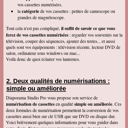
raffiné, effectué consciencieusement , avec en
vos cassettes numérisées.
plus des délais et prix tout à fait corrects
catégorie
la
de vos cassettes : petites de camescope ou
À recommander sans hésitation
Les Alesiens
grandes de magnétoscope.
Alysson Q
il suffit de savoir ce que vous
Tout cela n'est pas compliqué,
Bonjour, super ! Suite au super résultat de la
première cassette, mes grands-parents ont
ferez de vos cassettes numérisées
: regarder vos souvenirs sur la
décidé de toutes les faire pour pouvoir voir a
télévision, couper des séquences, ajouter des textes... et aussi
nouveau ces souvenirs sur la télé :)
Cordialement
quels sont vos équipements : télévision récente, lecteur DVD de
salon, ordinateur sous windows ou mac...
Cécile M
Bonjour. Je viens de recevoir le colis et je suis
Voilà donc de quoi éclairer vos lanternes.
en train de regarder les films sur mon ordinateur.
C'est top! Un très grand merci pour votre travail.
C'était un plaisir de traiter avec vous. Très
cordialement.
Deux qualités de numérisations :
Amandine L
simple ou améliorée
Bonjour nous avons bien reçus les cassettes et
les vidéos sont supers ! Merci beaucoup
Cordialement,
Diaporama Studio Pro vous propose son service de
numérisation de cassettes
simple ou améliorée
en qualité
. Ces
Jean-Marie B
Colis bien reçu ça marche en direct sur la TV.
deux formules de numérisation permettent la conversion de vos
Merci beaucoup. Des amis vont vous contacter
cassettes aussi bien sur clé USB que sur DVD ou disque dur.
de ma part. Bonne continuation
Voici brièvement quelques informations pour vous guider dans
Alain L