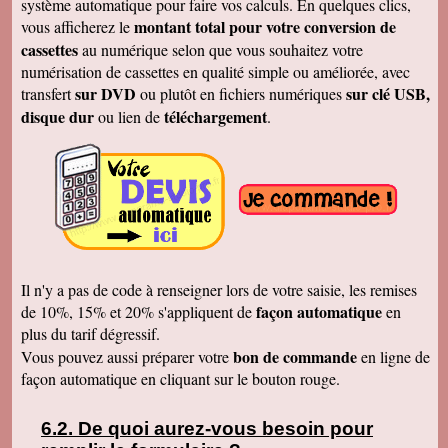
système automatique pour faire vos calculs. En quelques clics,
Merci
montant total pour votre conversion de
vous afficherez le
Cécile B.
cassettes
au numérique selon que vous souhaitez votre
J'ai bien reçu le DVD et le son est parfait. Je
vous remercie de vos efforts. Bien cordialement
numérisation de cassettes en qualité simple ou améliorée, avec
sur DVD
sur clé USB,
transfert
ou plutôt en fichiers numériques
Bernard D.
Bien reçu votre COLIS - Travail fénoménal que
disque dur
téléchargement
ou lien de
.
j'ai eu peur d'entreprendre !!!!!!!!!!!!! Le disque
DUR et les CD/DVD fonctionnement
parfaitement ........ Je vais entreprendre
pour........ NOEL 3 copies. pour mes 3 enfants
de 1980 à ce jour . MERCI MERCI MERCI Je
vais communiquer vos coordonnées à mon
entourage...
Véronique F.
Bien reçu,cela fait plaisir de revoir tout çà!
Cordialement
Il n'y a pas de code à renseigner lors de votre saisie, les remises
Marc T.
façon automatique
de 10%, 15% et 20% s'appliquent de
en
J'ai reçu le DVD hier. Merci beaucoup, j'aurai
plus du tarif dégressif.
d'autres bandes à vous envoyer dont du super8.
Cordialement
bon de commande
Vous pouvez aussi préparer votre
en ligne de
façon automatique en cliquant sur le bouton rouge.
François L.
Je viens de recevoir le colis. J'ai branché le
disque sur mon portable (système mac OS
10.10) et tous les fichiers se sont ouverts.
De quoi aurez-vous besoin pour
Merci pour le chèque de remboursement. Il est