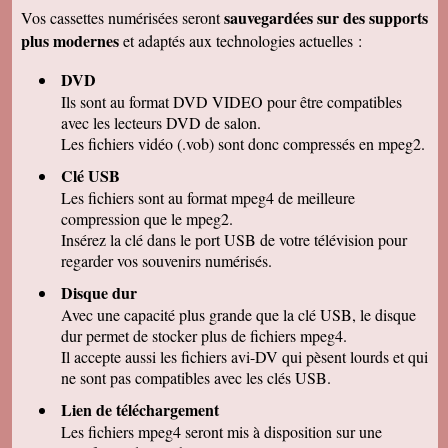
remercions de votre travail . Les vidéos sont de
sauvegardées sur des supports
Vos cassettes numérisées seront
bonne qualité. Cordialement
plus modernes
et adaptés aux technologies actuelles :
Marcel G
On se régale à regarder nos cassettes
DVD
numerisées. c'est vraiment un beau résultat.
Merci beaucoup pour votre sérieux. A bientôt.
Ils sont au format DVD VIDEO pour être compatibles
avec les lecteurs DVD de salon.
René DR
Nous avons testé : tout semble bon et la
Les fichiers vidéo (.vob) sont donc compressés en mpeg2.
récupération sur Final Cut Pro X fonctionne.
Merci pour votre professionnalisme.
Clé USB
Les fichiers sont au format mpeg4 de meilleure
Margot P
Studio très compétent, efficace, sympathique et
compression que le mpeg2.
arrangeant à prix bon marché, je recommande
Insérez la clé dans le port USB de votre télévision pour
vivement !
regarder vos souvenirs numérisés.
Christian R
NOUS VENONS DE VISIONNER NOS FILMS
Disque dur
ET TENONS A VOUS REMERCIER POUR
Avec une capacité plus grande que la clé USB, le disque
VOTRE :
-ACCUEIL
dur permet de stocker plus de fichiers mpeg4.
-QUALITE DE TRAVAIL
Il accepte aussi les fichiers avi-DV qui pèsent lourds et qui
-PROFESSIONNALISME
ne sont pas compatibles avec les clés USB.
François M
Lien de téléchargement
C'est avec grand plaisir que j'ai revécu mon
passage professionnel à Séville, grace à votre
Les fichiers mpeg4 seront mis à disposition sur une
duplication VHS/USB recue ce matin.