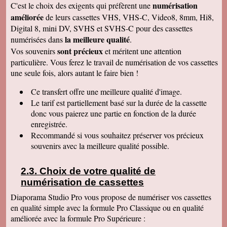
numérisation
C'est le choix des exigents qui préfèrent une
de déballer et de picorer d'une cassette à l'autre.
Merci pour le travail. Nos souvenirs sont sauvés
améliorée
de leurs cassettes VHS, VHS-C, Video8, 8mm, Hi8,
: une grande joie pour mes enfants et mes
Digital 8, mini DV, SVHS et SVHS-C pour des cassettes
petits enfants. Je vous recommanderais dans
mon entourage pour votre sérieux. Merci
la meilleure qualité
numérisées dans
.
encore.
sont précieux
Vos souvenirs
et méritent une attention
Aurélie V
particulière. Vous ferez le travail de numérisation de vos cassettes
Bonjour Sandrine !! J'ai mis du temps pour vous
une seule fois, alors autant le faire bien !
écrire un commentaire très positif car nous
avons mis du temps à visualiser votre
Merveilleux travail !!! Les films sont super !!
Ce transfert
offre une meilleure qualité d'image.
Excellente qualité d'images malgré l'âge des K7
Le tarif est partiellement basé sur la durée de la cassette
:) Vous êtes une personne de confiance et je
suis heureuse de vous avoir confié les vidéos
donc vous paierez une partie en fonction de la durée
de ma Maman décédée !! Je vous recommande
enregistrée.
vraiment !! Prenez bien soin de vous !! Au
Recommandé si vous souhaitez préserver vos précieux
plaisir
souvenirs avec la meilleure qualité possible.
Gislaine P
Vraiment je vous remercie pour votre travail on
dirait des films de maintenant ! Je ne pensais
Choix de votre qualité de
pas que ça rendrait aussi bien du fait que mes
cassettes sont vieilles plus de 30 ans ! Je vais
numérisation de cassettes
parler de vous à ma soeur qui a des cassettes a
copier aussi sur des cd. Bonne journée
Diaporama Studio Pro vous propose de numériser vos cassettes
cordialement
en qualité simple avec la formule Pro Classique ou en qualité
améliorée avec la formule Pro Supérieure :
Félix F.
J'ai bien reçu votre colis et vous remercie d'