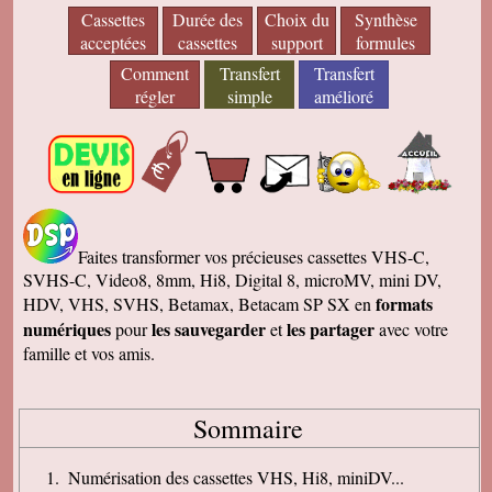
Cassettes
Durée des
Choix du
Synthèse
acceptées
cassettes
support
formules
Comment
Transfert
Transfert
régler
simple
amélioré
Faites transformer vos précieuses cassettes VHS-C,
SVHS-C, Video8, 8mm, Hi8, Digital 8, microMV, mini DV,
formats
HDV, VHS, SVHS, Betamax, Betacam SP SX en
numériques
les sauvegarder
les partager
pour
et
avec votre
famille et vos amis.
Sommaire
Numérisation des cassettes VHS, Hi8, miniDV...