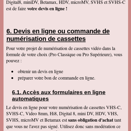
Digital8, miniDV, Betamax, HDV, microMV, SVHS et SVHS-C
Anaïs H
votre devis en ligne !
est de faire
J'ai bien reçu le colis. Merci pour votre travail.
Cordialement
François R
Bien reçu la K7 et la clé. Le travail est parfait.
Devis en ligne ou commande de
Merci.
numérisation de cassettes
Bernard D
Colis bien arrivé, MERCI pour ce travail @+
Pour votre projet de numérisation de cassettes vidéo dans la
formule de votre choix (Pro Classique ou Pro Supérieure), vous
Hervé L
J'ai bien reçu le colis. Après visonnage de
pouvez :
quelques extraits, tout est parfait. Je vous en
remercie. Passez une bonne soirée.
obtenir un devis en ligne
Christophe M.
préparer votre bon de commande en ligne.
Nous avons bien reçu les K7 et le disque dur.
Je vous remercie pour ce travail de copie
minutieux que vous avez réalisé avec soin.
Accès aux formulaires en ligne
Nous sommes ravis et très émus de revoir tout
ce passé, ces images de nos filles petites, il y
automatiques
a plus de 20 ans, et de notre mariage... Merci
infiniment. Bien cordialement PS / je ne
Le devis en ligne pour votre numérisation de cassettes VHS-C,
manquerai pas de recommander votre
SVHS-C, Video 8mm, Hi8, Digital 8, mini DV, HDV, VHS,
entreprise.
sans obligation d'achat
SVHS, microMV et Betamax est
tant
Jacques P.
que vous ne l'avez pas signé. Utilisez donc sans modération ce
J'ai bien reçu la K7 et les DVD, c'est parfait.