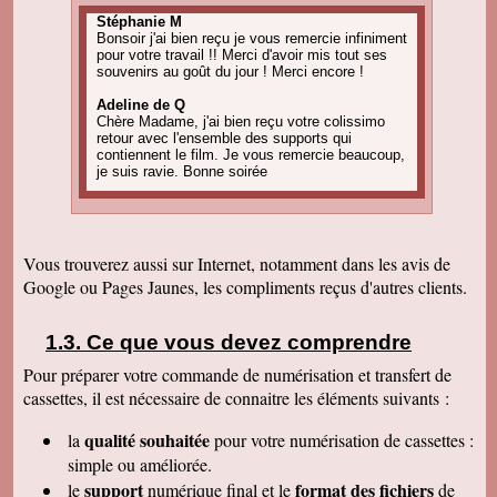
Stéphanie M
Bonsoir j'ai bien reçu je vous remercie infiniment
pour votre travail !! Merci d'avoir mis tout ses
souvenirs au goût du jour ! Merci encore !
Adeline de Q
Chère Madame, j'ai bien reçu votre colissimo
retour avec l'ensemble des supports qui
contiennent le film. Je vous remercie beaucoup,
je suis ravie. Bonne soirée
Amandine C
Bonjour, pour information on est tous ravis du
résultat des vidéos! Merci encore et j'ai d'autres
projets de commande, alors, sûrement à bientôt
Vous trouverez aussi sur Internet, notamment dans les avis de
! Cordialement
Google ou Pages Jaunes, les compliments reçus d'autres clients.
Corinne B
Bonjour, j'ai bien reçu le colis et la qualité
d'image est parfaite. Merci beaucoup
Ce que vous devez comprendre
Pour préparer votre commande de numérisation et transfert de
Nadine H
Bonjour, on a bien reçu le colis on vous
cassettes, il est nécessaire de connaitre les éléments suivants :
remercie beaucoup bonne journée
qualité souhaitée
la
pour votre numérisation de cassettes
:
Christian R
Encore une belle expérience, comme la
simple ou améliorée.
première fois nous sommes ravis. Merci de
support
format des fichiers
le
numérique final et le
de
pouvoir nous faire revivre le passé Travail