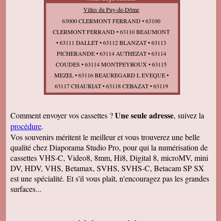
Villes du Puy-de-Dôme
63000 CLERMONT FERRAND • 63100
CLERMONT FERRAND • 63110 BEAUMONT
• 63111 DALLET • 63112 BLANZAT • 63113
PICHERANDE • 63114 AUTHEZAT • 63114
COUDES • 63114 MONTPEYROUX • 63115
MEZEL • 63116 BEAUREGARD L EVEQUE •
63117 CHAURIAT • 63118 CEBAZAT • 63119
CHATEAUGAY • 63120 AUBUSSON D
AUVERGNE • 63120 COURPIERE • 63120
Une seule adresse
Comment envoyer vos cassettes ?
, suivez la
NERONDE SUR DORE • 63120 SAUVIAT •
procédure
.
63120 SERMENTIZON • 63120 STE AGATHE
Vos souvenirs méritent le meilleur et vous trouverez une belle
• 63120 VOLLORE MONTAGNE • 63120
qualité chez Diaporama Studio Pro, pour qui la numérisation de
VOLLORE VILLE • 63122 CEYRAT • 63122 ST
cassettes VHS-C, Video8, 8mm, Hi8, Digital 8, microMV, mini
GENES CHAMPANELLE • 63130 ROYAT •
DV, HDV, VHS, Betamax, SVHS, SVHS-C, Betacam SP SX
63140 CHATEL GUYON • 63150 LA
est une spécialité. Et s'il vous plaît, n'encouragez pas les grandes
BOURBOULE • 63150 MURAT LE QUAIRE •
surfaces...
63160 BILLOM • 63160 BONGHEAT • 63160
CHAS • 63160 EGLISENEUVE PRES BILLOM
• 63160 ESPIRAT • 63160 FAYET LE