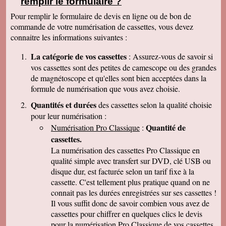
remplir le formulaire ?
clair que j'indiquerais vos coordonnées aux
parents et amis qui seraient intéressés. Bien
Pour remplir le formulaire de devis en ligne ou de bon de
cordialement
commande de votre numérisation de cassettes, vous devez
Nicolas B.
connaitre les informations suivantes :
J ai bien recu le colis. Les cd sont impeccables.
Je vous remercie. Bien cordialement
La catégorie de vos cassettes
: Assurez-vous de savoir si
Thierry P.
vos cassettes sont des petites de camescope ou des grandes
j'ai bien reçu les lots de dvd ! merci de votre
de magnétoscope et qu'elles sont bien acceptées dans la
travail et de votre gentillesse ! cordialement
formule de numérisation que vous avez choisie.
Patrick C.
J 'ai bien reçu le colis , je suis content de votre
Quantités et durées
des cassettes selon la qualité choisie
travail, ma famille en métropole doit vous
pour leur numérisation :
envoyer le reste des cassettes. Cordialement
Quantité de
Numérisation Pro Classique
:
J-Claude L.
cassettes.
Bonjour, je voulait vous remercier sincérement
pour le travail que avez effectuer en restituant
La numérisation des cassettes Pro Classique en
les films de nos cassettes mini dv sur dvd.
qualité simple avec transfert sur DVD, clé USB ou
Vôtre travail est excellent et vôtre sérieux est
disque dur, est facturée selon un tarif fixe à la
irréprochable. Nous auront d'autre cassettes a
vous envoyer prochainement. Encore merci est
cassette. C'est tellement plus pratique quand on ne
désoler de vous remercier avec autant de retard
connait pas les durées enregistrées sur ses cassettes !
... Bonne continuation
Il vous suffit donc de savoir combien vous avez de
Caroline P.
cassettes pour chiffrer en quelques clics le devis
Merci pour votre professionnalisme. vous etes
pour la numérisation Pro Classique de vos cassettes
une bonne adresse et ne manquerais pas de