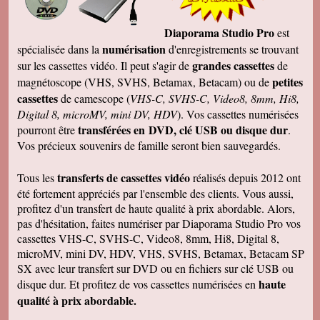
Diaporama Studio Pro
est
numérisation
spécialisée dans la
d'enregistrements se trouvant
grandes cassettes
sur les cassettes vidéo. Il peut s'agir de
de
petites
magnétoscope (VHS, SVHS, Betamax, Betacam) ou de
cassettes
de camescope (
VHS-C, SVHS-C, Video8, 8mm, Hi8,
Digital 8, microMV, mini DV, HDV
). Vos cassettes numérisées
transférées en DVD, clé USB ou disque dur
pourront être
.
Vos précieux souvenirs de famille seront bien sauvegardés.
transferts de cassettes vidéo
Tous les
réalisés depuis 2012 ont
été fortement appréciés par l'ensemble des clients. Vous aussi,
profitez d'un transfert de haute qualité à prix abordable. Alors,
pas d'hésitation, faites numériser par Diaporama Studio Pro vos
cassettes VHS-C, SVHS-C, Video8, 8mm, Hi8, Digital 8,
microMV, mini DV, HDV, VHS, SVHS, Betamax, Betacam SP
SX avec leur transfert sur DVD ou en fichiers sur clé USB ou
haute
disque dur. Et profitez de vos cassettes numérisées en
qualité à prix abordable.