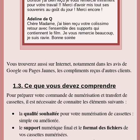
Bonsoir j'ai bien reçu je vous remercie infiniment
pour votre travail !! Merci d'avoir mis tout ses
souvenirs au goût du jour ! Merci encore !
Adeline de Q
Chère Madame, j'ai bien reçu votre colissimo
retour avec l'ensemble des supports qui
contiennent le film. Je vous remercie beaucoup,
je suis ravie. Bonne soirée
Amandine C
Bonjour, pour information on est tous ravis du
résultat des vidéos! Merci encore et j'ai d'autres
projets de commande, alors, sûrement à bientôt
Vous trouverez aussi sur Internet, notamment dans les avis de
! Cordialement
Google ou Pages Jaunes, les compliments reçus d'autres clients.
Corinne B
Bonjour, j'ai bien reçu le colis et la qualité
d'image est parfaite. Merci beaucoup
Ce que vous devez comprendre
Pour préparer votre commande de numérisation et transfert de
Nadine H
Bonjour, on a bien reçu le colis on vous
cassettes, il est nécessaire de connaitre les éléments suivants :
remercie beaucoup bonne journée
qualité souhaitée
la
pour votre numérisation de cassettes
:
Christian R
Encore une belle expérience, comme la
simple ou améliorée.
première fois nous sommes ravis. Merci de
support
format des fichiers
le
numérique final et le
de
pouvoir nous faire revivre le passé Travail
raffiné, effectué consciencieusement , avec en
vos cassettes numérisées.
plus des délais et prix tout à fait corrects