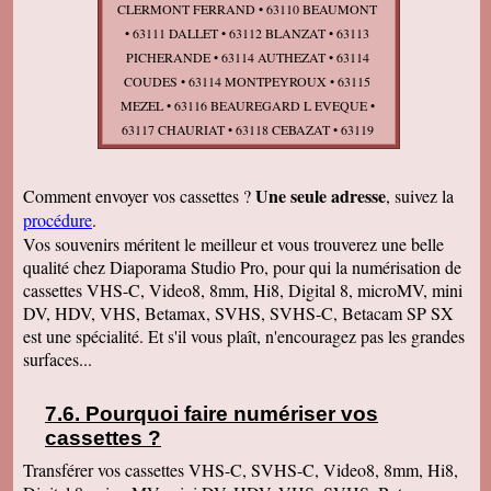
CLERMONT FERRAND • 63110 BEAUMONT
• 63111 DALLET • 63112 BLANZAT • 63113
PICHERANDE • 63114 AUTHEZAT • 63114
COUDES • 63114 MONTPEYROUX • 63115
MEZEL • 63116 BEAUREGARD L EVEQUE •
63117 CHAURIAT • 63118 CEBAZAT • 63119
CHATEAUGAY • 63120 AUBUSSON D
AUVERGNE • 63120 COURPIERE • 63120
Une seule adresse
Comment envoyer vos cassettes ?
, suivez la
NERONDE SUR DORE • 63120 SAUVIAT •
procédure
.
63120 SERMENTIZON • 63120 STE AGATHE
Vos souvenirs méritent le meilleur et vous trouverez une belle
• 63120 VOLLORE MONTAGNE • 63120
qualité chez Diaporama Studio Pro, pour qui la numérisation de
VOLLORE VILLE • 63122 CEYRAT • 63122 ST
cassettes VHS-C, Video8, 8mm, Hi8, Digital 8, microMV, mini
GENES CHAMPANELLE • 63130 ROYAT •
DV, HDV, VHS, Betamax, SVHS, SVHS-C, Betacam SP SX
63140 CHATEL GUYON • 63150 LA
est une spécialité. Et s'il vous plaît, n'encouragez pas les grandes
BOURBOULE • 63150 MURAT LE QUAIRE •
surfaces...
63160 BILLOM • 63160 BONGHEAT • 63160
CHAS • 63160 EGLISENEUVE PRES BILLOM
Pourquoi faire numériser vos
• 63160 ESPIRAT • 63160 FAYET LE
cassettes
?
CHATEAU • 63160 GLAINE MONTAIGUT •
Transférer vos cassettes VHS-C, SVHS-C, Video8, 8mm, Hi8,
63160 MAUZUN • 63160 MONTMORIN •