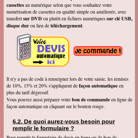
Cécile B.
cassettes
au numérique selon que vous souhaitez votre
J'ai bien reçu le DVD et le son est parfait. Je
vous remercie de vos efforts. Bien cordialement
numérisation de cassettes en qualité simple ou améliorée, avec
sur DVD
sur clé USB,
transfert
ou plutôt en fichiers numériques
Bernard D.
Bien reçu votre COLIS - Travail fénoménal que
disque dur
téléchargement
ou lien de
.
j'ai eu peur d'entreprendre !!!!!!!!!!!!! Le disque
DUR et les CD/DVD fonctionnement
parfaitement ........ Je vais entreprendre
pour........ NOEL 3 copies. pour mes 3 enfants
de 1980 à ce jour . MERCI MERCI MERCI Je
vais communiquer vos coordonnées à mon
entourage...
Véronique F.
Bien reçu,cela fait plaisir de revoir tout çà!
Cordialement
Il n'y a pas de code à renseigner lors de votre saisie, les remises
Marc T.
façon automatique
de 10%, 15% et 20% s'appliquent de
en
J'ai reçu le DVD hier. Merci beaucoup, j'aurai
plus du tarif dégressif.
d'autres bandes à vous envoyer dont du super8.
Cordialement
bon de commande
Vous pouvez aussi préparer votre
en ligne de
façon automatique en cliquant sur le bouton rouge.
François L.
Je viens de recevoir le colis. J'ai branché le
disque sur mon portable (système mac OS
10.10) et tous les fichiers se sont ouverts.
De quoi aurez-vous besoin pour
Merci pour le chèque de remboursement. Il est
remplir le formulaire ?
clair que j'indiquerais vos coordonnées aux
parents et amis qui seraient intéressés. Bien
Pour remplir le formulaire de devis en ligne ou de bon de