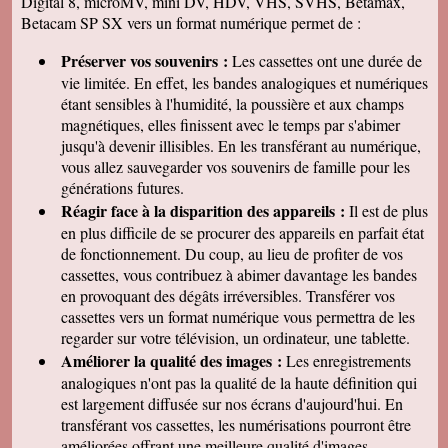
Digital 8, microMV, mini DV, HDV, VHS, SVHS, Betamax,
63160 NEUVILLE • 63160 REIGNAT • 63160
Betacam SP SX vers un format numérique permet de :
ST JULIEN DE COPPEL • 63170 AUBIERE •
63170 PERIGNAT LES SARLIEVE • 63190
Préserver vos souvenirs :
Les cassettes ont une durée de
BORT L ETANG • 63190 LEMPTY • 63190
vie limitée. En effet, les bandes analogiques et numériques
LEZOUX • 63190 MOISSAT • 63190 ORLEAT
étant sensibles à l'humidité, la poussière et aux champs
• 63190 RAVEL • 63190 SEYCHALLES • 63190
magnétiques, elles finissent avec le temps par s'abimer
ST JEAN D HEURS • 63200 CHAMBARON
jusqu'à devenir illisibles. En les
transférant au numérique,
SUR MORGE • 63200 DAVAYAT • 63200
vous allez sauvegarder vos souvenirs de famille pour les
GIMEAUX • 63200 LE CHEIX • 63200
générations futures.
MALAUZAT • 63200 MARSAT • 63200
Réagir face à la disparition des appareils :
Il est de plus
MENETROL • 63200 MOZAC • 63200 PESSAT
en plus difficile de se procurer des appareils en parfait état
VILLENEUVE • 63200 PROMPSAT • 63200
de fonctionnement. Du coup, au lieu de profiter de vos
RIOM • 63200 ST BONNET PRES RIOM •
cassettes, vous contribuez à abimer davantage les bandes
63200 YSSAC LA TOURETTE • 63210
en provoquant des dégâts irréversibles. Transférer vos
AURIERES • 63210 CEYSSAT • 63210 HEUME
cassettes vers un format numérique vous permettra de les
L EGLISE • 63210 NEBOUZAT • 63210 OLBY
regarder sur votre télévision, un ordinateur, une tablette.
• 63210 ORCIVAL • 63210 PERPEZAT • 63210
Améliorer la qualité des images :
Les enregistrements
ROCHEFORT MONTAGNE • 63210 ST
analogiques n'ont pas la qualité de la haute définition qui
BONNET PRES ORCIVAL • 63210 ST PIERRE
est largement diffusée sur nos écrans d'aujourd'hui. En
ROCHE • 63210 VERNINES • 63220 ARLANC
transférant vos cassettes, les numérisations pourront être
• 63220 BEURIERES • 63220 CHAUMONT LE
améliorées offrant une meilleure qualité d'images.