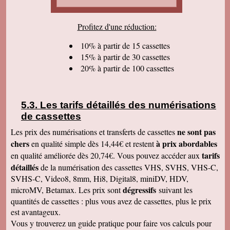
cordialement.
Serge T
Profitez d'une réduction:
J'ai bien reçu votre paquet, et je suis très
content de votre travail et vous en remercie. Je
dois dire qu'au début j'étais un peu septique vu
10% à partir de 15 cassettes
les prix . merci beaucoup Cordialement
15% à partir de 30 cassettes
20% à partir de 100 cassettes
Pierre B
Je suis très très très satisfait de votre travail.
Continuez comme ça. Je pense que c'est votre
meilleure publicité, c'est la qualité du travail que
vous faites. Je vous souhaite bonne journée et
Les tarifs détaillés des numérisations
que les affaires aillent très bien.
de cassettes
Jacques N
Colis reçu ce jour, satisfait du bon travail réalisé
ne sont pas
Les prix des numérisations et transferts de cassettes
par vos soins. Merci encore, Cordialement
chers
à prix abordables
en qualité simple dès 14,44€ et restent
Hervé R
tarifs
en qualité améliorée dès 20,74€. Vous pouvez accéder aux
j'ai bien reçu les CD et les K7 en retour, merci
détaillés
de la numérisation des cassettes VHS, SVHS, VHS-C,
de cet excellent traitement. Très bons résultats
SVHS-C, Video8, 8mm, Hi8, Digital8, miniDV, HDV,
Pascal R
dégressifs
microMV, Betamax. Les prix sont
suivant les
bonjour bien reçu le colis samedi après
visionnage le travail est superbe
quantités de cassettes : plus vous avez de cassettes, plus le prix
est avantageux.
Francis C
J' ai bien reçu votre envoi Les premières
Vous y trouverez un guide pratique pour faire vos calculs pour
visualisations montrent un beau travail, et