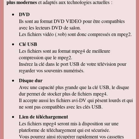
plus modernes
et adaptés aux technologies actuelles :
Marcel G
On se régale à regarder nos cassettes
DVD
numerisées. c'est vraiment un beau résultat.
Merci beaucoup pour votre sérieux. A bientôt.
Ils sont au format DVD VIDEO pour être compatibles
avec les lecteurs DVD de salon.
René DR
Nous avons testé : tout semble bon et la
Les fichiers vidéo (.vob) sont donc compressés en mpeg2.
récupération sur Final Cut Pro X fonctionne.
Merci pour votre professionnalisme.
Clé USB
Les fichiers sont au format mpeg4 de meilleure
Margot P
Studio très compétent, efficace, sympathique et
compression que le mpeg2.
arrangeant à prix bon marché, je recommande
Insérez la clé dans le port USB de votre télévision pour
vivement !
regarder vos souvenirs numérisés.
Christian R
NOUS VENONS DE VISIONNER NOS FILMS
Disque dur
ET TENONS A VOUS REMERCIER POUR
Avec une capacité plus grande que la clé USB, le disque
VOTRE :
-ACCUEIL
dur permet de stocker plus de fichiers mpeg4.
-QUALITE DE TRAVAIL
Il accepte aussi les fichiers avi-DV qui pèsent lourds et qui
-PROFESSIONNALISME
ne sont pas compatibles avec les clés USB.
François M
Lien de téléchargement
C'est avec grand plaisir que j'ai revécu mon
passage professionnel à Séville, grace à votre
Les fichiers mpeg4 seront mis à disposition sur une
duplication VHS/USB recue ce matin.
plateforme de téléchargement qui est sécurisée.
Permettez moi de vous féliciter pour la qualité
de votre travail. Je ne manquerai pas de parler
Vous pourrez ainsi récupérer rapidement vos cassettes
de vous. Bonne soirée.