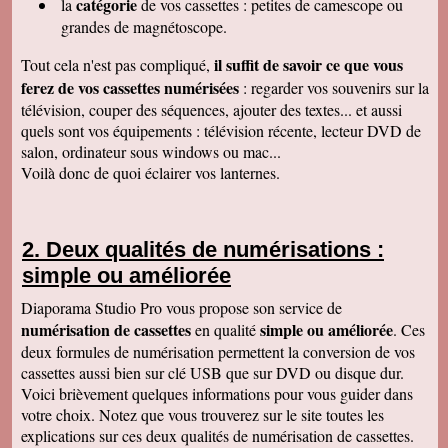
catégorie
la
de vos cassettes : petites de camescope ou
À recommander sans hésitation
Les Alesiens
grandes de magnétoscope.
Alysson Q
il suffit de savoir ce que vous
Tout cela n'est pas compliqué,
Bonjour, super ! Suite au super résultat de la
première cassette, mes grands-parents ont
ferez de vos cassettes numérisées
: regarder vos souvenirs sur la
décidé de toutes les faire pour pouvoir voir a
télévision, couper des séquences, ajouter des textes... et aussi
nouveau ces souvenirs sur la télé :)
Cordialement
quels sont vos équipements : télévision récente, lecteur DVD de
salon, ordinateur sous windows ou mac...
Cécile M
Bonjour. Je viens de recevoir le colis et je suis
Voilà donc de quoi éclairer vos lanternes.
en train de regarder les films sur mon ordinateur.
C'est top! Un très grand merci pour votre travail.
C'était un plaisir de traiter avec vous. Très
cordialement.
Deux qualités de numérisations :
Amandine L
simple ou améliorée
Bonjour nous avons bien reçus les cassettes et
les vidéos sont supers ! Merci beaucoup
Cordialement,
Diaporama Studio Pro vous propose son service de
numérisation de cassettes
simple ou améliorée
en qualité
. Ces
Jean-Marie B
Colis bien reçu ça marche en direct sur la TV.
deux formules de numérisation permettent la conversion de vos
Merci beaucoup. Des amis vont vous contacter
cassettes aussi bien sur clé USB que sur DVD ou disque dur.
de ma part. Bonne continuation
Voici brièvement quelques informations pour vous guider dans
Alain L
votre choix. Notez que vous trouverez sur le site toutes les
Le service aux clients est un art Mme Masse
explications sur ces deux qualités de numérisation de cassettes.
est une artiste qui aime son métier et se soucie