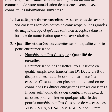
cordialement
commande de votre numérisation de cassettes, vous devez
Nicolas B.
connaitre les informations suivantes :
J ai bien recu le colis. Les cd sont impeccables.
Je vous remercie. Bien cordialement
La catégorie de vos cassettes
: Assurez-vous de savoir si
Thierry P.
vos cassettes sont des petites de camescope ou des grandes
j'ai bien reçu les lots de dvd ! merci de votre
de magnétoscope et qu'elles sont bien acceptées dans la
travail et de votre gentillesse ! cordialement
formule de numérisation que vous avez choisie.
Patrick C.
J 'ai bien reçu le colis , je suis content de votre
Quantités et durées
des cassettes selon la qualité choisie
travail, ma famille en métropole doit vous
pour leur numérisation :
envoyer le reste des cassettes. Cordialement
Quantité de
Numérisation Pro Classique
:
J-Claude L.
cassettes.
Bonjour, je voulait vous remercier sincérement
pour le travail que avez effectuer en restituant
La numérisation des cassettes Pro Classique en
les films de nos cassettes mini dv sur dvd.
qualité simple avec transfert sur DVD, clé USB ou
Vôtre travail est excellent et vôtre sérieux est
disque dur, est facturée selon un tarif fixe à la
irréprochable. Nous auront d'autre cassettes a
vous envoyer prochainement. Encore merci est
cassette. C'est tellement plus pratique quand on ne
désoler de vous remercier avec autant de retard
connait pas les durées enregistrées sur ses cassettes !
... Bonne continuation
Il vous suffit donc de savoir combien vous avez de
Caroline P.
cassettes pour chiffrer en quelques clics le devis
Merci pour votre professionnalisme. vous etes
pour la numérisation Pro Classique de vos cassettes
une bonne adresse et ne manquerais pas de
parler de vous . Encore merci
VHS, SVHS, VHS-C, SVHS-C, Video8, 8mm,