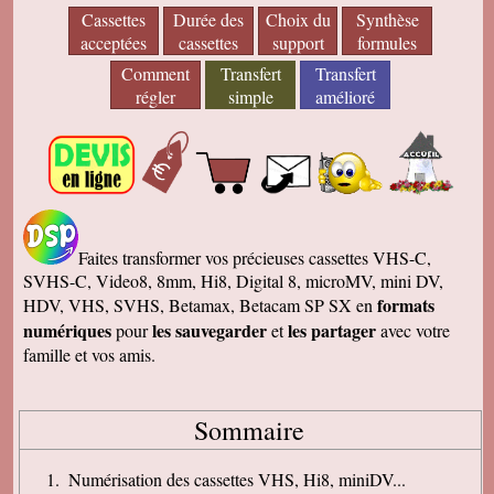
Cassettes
Durée des
Choix du
Synthèse
acceptées
cassettes
support
formules
Comment
Transfert
Transfert
régler
simple
amélioré
Faites transformer vos précieuses cassettes VHS-C,
SVHS-C, Video8, 8mm, Hi8, Digital 8, microMV, mini DV,
formats
HDV, VHS, SVHS, Betamax, Betacam SP SX en
numériques
les sauvegarder
les partager
pour
et
avec votre
famille et vos amis.
Sommaire
Numérisation des cassettes VHS, Hi8, miniDV...