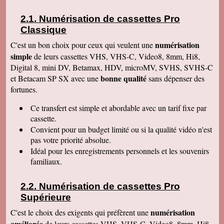
de la satisfaction de ses clients Services à
consommer sans modération Qu' on se le dise !
Numérisation de cassettes Pro
Denise J
Classique
Merci pour votre très agréable numérisation sur
ma clé USB 64 qui fonctionne parfaitement et
numérisation
C'est un bon choix pour ceux qui veulent une
facilement. J'ai déménagé en Résidence
simple
autonomie et trouvé quelqu'un pour la lancer sur
de leurs cassettes VHS, VHS-C, Video8, 8mm, Hi8,
l'écran. Mais c'était simple et évident, avec un
Digital 8, mini DV, Betamax, HDV, microMV, SVHS, SVHS-C
peu de courage et de réflexion j'y serai
bonne qualité
et Betacam SP SX avec une
sans dépenser des
parvenue. Tout fonctionne, facile d'accès.
Merci. Je garde vos coordonnées. Bien
fortunes.
cordialement
Ce transfert
est simple et abordable avec un tarif fixe par
Bernard G
Pour votre livre d'or : J'ai oublié ou plutôt remis
cassette.
à plus tard ce que je devais vous écrire après
Convient pour un budget limité ou si la qualité vidéo n'est
avoir reçu le disque dur. Pardonnez ma
négligence. Je tiens à vous redire toute ma
pas votre priorité absolue.
satisfaction, pour le travail accompli, mais aussi
Idéal pour les enregistrements personnels et les souvenirs
vous remercier pour la qualité de votre relation
avec vos clients, ce qui constitue au final une
familiaux.
expérience à la fois agréable et réussie quant
aux résultats. Avec tous mes voeux de succès
pour votre entreprise. Bien cordialement
Numérisation de cassettes Pro
Supérieure
Claudine T
colis est arrivé il y a une heure. Juste le temps
numérisation
C'est le choix des exigents qui préfèrent une
de déballer et de picorer d'une cassette à l'autre.
Merci pour le travail. Nos souvenirs sont sauvés
améliorée
de leurs cassettes VHS, VHS-C, Video8, 8mm, Hi8,