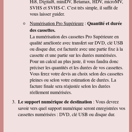
Hi8, Digital8, miniDV, Betamax, HDV, microMV,
J-Pierre B.
Tout est OK, merci! Dans l'avenir, j'aurai sans
SVHS et SVHS-C. C'est très simple, il suffit de
doute encore recours à vous pour le même
vous laisser guider.
genre de travail. Cordialement
Quantité et durée
Numérisation Pro Supérieure
:
Félix F.
J'ai bien reçu votre colis et vous remercie d'
des cassettes.
avoir effectué ce travail délicat . J'ai visionné
La numérisation des cassettes Pro Supérieure en
les disquettes et suis pour ma part satisfait , je
pense que mon fils sera très heureux de
qualité améliorée avec transfert sur DVD, clé USB
retrouver de tels souvenirs. Merci beaucoup
ou disque dur, est facturée avec une partie fixe à la
pour la rapidité du traitement de ma commande,
cassette et une partie sur les durées numérisées.
Très cordialement.
Pour un calcul au plus juste, il vous faudra donc
Michel J.
préciser les quantités et les durées de vos cassettes.
Bonjour merci de votre professionalisme et
exactitude si l'occasion se présente de vous
Vous ferez votre devis au choix selon des cassettes
faire connaître je le ferai avec plaisir.
pleines ou selon votre estimation de durées. La
Cordialement
facture finale sera réajustée selon les durées
réellement numérisées.
Le support numérique de destination
: Vous devrez
savoir vers quel support numérique seront enregistrées vos
cassettes numérisées : DVD, clé USB ou disque dur.