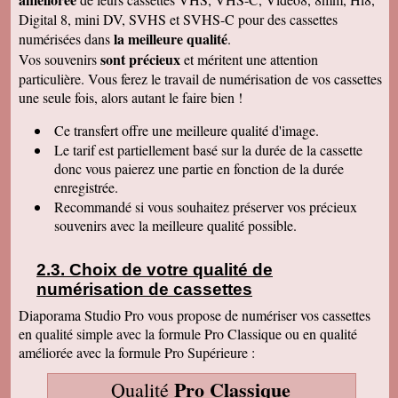
: une grande joie pour mes enfants et mes
Digital 8, mini DV, SVHS et SVHS-C pour des cassettes
petits enfants. Je vous recommanderais dans
mon entourage pour votre sérieux. Merci
la meilleure qualité
numérisées dans
.
encore.
sont précieux
Vos souvenirs
et méritent une attention
Aurélie V
particulière. Vous ferez le travail de numérisation de vos cassettes
Bonjour Sandrine !! J'ai mis du temps pour vous
une seule fois, alors autant le faire bien !
écrire un commentaire très positif car nous
avons mis du temps à visualiser votre
Merveilleux travail !!! Les films sont super !!
Ce transfert
offre une meilleure qualité d'image.
Excellente qualité d'images malgré l'âge des K7
Le tarif est partiellement basé sur la durée de la cassette
:) Vous êtes une personne de confiance et je
suis heureuse de vous avoir confié les vidéos
donc vous paierez une partie en fonction de la durée
de ma Maman décédée !! Je vous recommande
enregistrée.
vraiment !! Prenez bien soin de vous !! Au
Recommandé si vous souhaitez préserver vos précieux
plaisir
souvenirs avec la meilleure qualité possible.
Gislaine P
Vraiment je vous remercie pour votre travail on
dirait des films de maintenant ! Je ne pensais
Choix de votre qualité de
pas que ça rendrait aussi bien du fait que mes
cassettes sont vieilles plus de 30 ans ! Je vais
numérisation de cassettes
parler de vous à ma soeur qui a des cassettes a
copier aussi sur des cd. Bonne journée
Diaporama Studio Pro vous propose de numériser vos cassettes
cordialement
en qualité simple avec la formule Pro Classique ou en qualité
améliorée avec la formule Pro Supérieure :
Félix F.
J'ai bien reçu votre colis et vous remercie d'
avoir effectué ce travail délicat . J'ai visionné
Pro Classique
Qualité
les disquettes et suis pour ma part satisfait , je