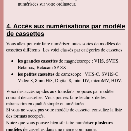
numérisées sur votre ordinateur.
Isabelle L
A la suite d'un anniversaire chez un ami
d'enfance qui nous a montré des films de notre
enfance qu'il a fait repiquer de ses cassettes
Accès aux numérisations par modèle
par votre société, j'ai décidé de vous confier les
miennes. Après avoir reçu ma commande, j'ai
de cassettes
été de nouveau bluffée par la qualité des
transferts effectués. Je vous remercie et je
Vous allez pouvoir faire numériser toutes sortes de modèles de
parlerai de vous si l'occasion se présente.
Cordialement.
cassettes différents. Les voici classés par catégories de cassettes :
Gérard H
les grandes cassettes
de magnétoscope : VHS, SVHS,
Merci beaucoup et félicitations pour le suivi de
vos clients. Je ne manquerai pas de vous
Betamax, Betacam SP SX
contacter pour vous donner des nouvelles.
les petites cassettes
de camescope : VHS-C, SVHS-C,
Cordialement
Video 8, 8mm,Hi8, Digital 8, mini DV, microMV, HDV.
Chantal S
Bien recu mon dvd je l ai regarde c est super
Voici des accès rapides aux transferts proposés par modèle
beau souvenir de mes parents merci beaucoup
courant de cassettes. Vous pouvez faire le choix de les
tres cordialement
retranscrire en qualité simple ou améliorée.
Jean V
Si vous ne voyez pas votre modèle de cassette, consultez la liste
Toutes mes felicitations. Tout est parfait :
accueil, suivi, traitement et résultat de mes
des formats acceptés.
transferts de cassettes vhs. Merci merci ! A très
plusieurs
Notez que vous pouvez bien sûr faire numériser
bientôt parce que j'ai des diapos a numeriser
mais il faut que je fasse un tri avant. Bonnes
modèles
de cassettes dans une même commande.