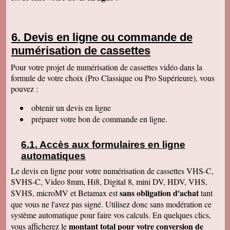
Cordialement
François R
Bien reçu la K7 et la clé. Le travail est parfait.
Devis en ligne ou commande de
Merci.
numérisation de cassettes
Bernard D
Colis bien arrivé, MERCI pour ce travail @+
Pour votre projet de numérisation de cassettes vidéo dans la
formule de votre choix (Pro Classique ou Pro Supérieure), vous
Hervé L
J'ai bien reçu le colis. Après visonnage de
pouvez :
quelques extraits, tout est parfait. Je vous en
remercie. Passez une bonne soirée.
obtenir un devis en ligne
Christophe M.
préparer votre bon de commande en ligne.
Nous avons bien reçu les K7 et le disque dur.
Je vous remercie pour ce travail de copie
minutieux que vous avez réalisé avec soin.
Accès aux formulaires en ligne
Nous sommes ravis et très émus de revoir tout
ce passé, ces images de nos filles petites, il y
automatiques
a plus de 20 ans, et de notre mariage... Merci
infiniment. Bien cordialement PS / je ne
Le devis en ligne pour votre numérisation de cassettes VHS-C,
manquerai pas de recommander votre
SVHS-C, Video 8mm, Hi8, Digital 8, mini DV, HDV, VHS,
entreprise.
sans obligation d'achat
SVHS, microMV et Betamax est
tant
Jacques P.
que vous ne l'avez pas signé. Utilisez donc sans modération ce
J'ai bien reçu la K7 et les DVD, c'est parfait.
système automatique pour faire vos calculs. En quelques clics,
Merci
montant total pour votre conversion de
vous afficherez le