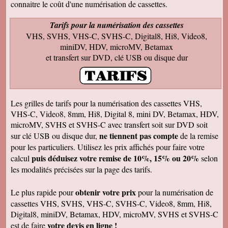
connaitre le coût d'une numérisation de cassettes.
rappellent de nombreux souvenirs Merci Je
reviendrai sans doute auprès de vous et vous
ferai de la publicité Bien sincèrement
Tarifs pour la numérisation des cassettes
VHS, SVHS, VHS-C, SVHS-C, Digital8, Hi8, Video8,
François M
Bien reçu! Reste à monter pour éliminer ! A
miniDV, HDV, microMV, Betamax
bientôt pour du 8 et sup8mm.
et transfert sur DVD, clé USB ou disque dur
Josiane B
Le colis est effectivement arrivé le 24, la veille
de Noël, c'était parfait. Elle est très contente de
pouvoir passer à nouveau un moment avec ses
amis et son mari, presque tous décédés.
Les grilles de tarifs pour la numérisation des cassettes VHS,
Encore merci pour votre efficacité. Je vous ferai
VHS-C, Video8, 8mm, Hi8, Digital 8, mini DV, Betamax, HDV,
de la pub si l'occasion se présente ! Je vous
souhaite une bonne année avec beaucoup de
microMV, SVHS et SVHS-C avec transfert soit sur DVD soit
vidéos à transposer. Bien cordialement,
ne tiennent pas compte
sur clé USB ou disque dur,
de la remise
Séverine L
pour les particuliers. Utilisez les prix affichés pour faire votre
J'ai reçu le colis . Merci ça a l'air impeccable !
puis déduisez votre remise de 10%, 15% ou 20%
calcul
selon
Bonnes fêtes et à très bientôt pour d'autres
travaux.
les modalités précisées sur la page des tarifs.
Josiane B
Fantastique. Encore merci. Je vous remercie
obtenir votre prix
Le plus rapide pour
pour la numérisation de
beaucoup de la rapidité avec laquelle vous avez
cassettes VHS, SVHS, VHS-C, SVHS-C, Video8, 8mm, Hi8,
traité ma commande.
Digital8, miniDV, Betamax, HDV, microMV, SVHS et SVHS-C
Anaïs H
votre devis en ligne !
est de faire
J'ai bien reçu le colis. Merci pour votre travail.