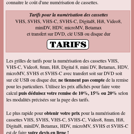
connaitre le coût d'une numérisation de cassettes.
rappellent de nombreux souvenirs Merci Je
reviendrai sans doute auprès de vous et vous
ferai de la publicité Bien sincèrement
Tarifs pour la numérisation des cassettes
VHS, SVHS, VHS-C, SVHS-C, Digital8, Hi8, Video8,
François M
Bien reçu! Reste à monter pour éliminer ! A
miniDV, HDV, microMV, Betamax
bientôt pour du 8 et sup8mm.
et transfert sur DVD, clé USB ou disque dur
Josiane B
Le colis est effectivement arrivé le 24, la veille
de Noël, c'était parfait. Elle est très contente de
pouvoir passer à nouveau un moment avec ses
amis et son mari, presque tous décédés.
Les grilles de tarifs pour la numérisation des cassettes VHS,
Encore merci pour votre efficacité. Je vous ferai
VHS-C, Video8, 8mm, Hi8, Digital 8, mini DV, Betamax, HDV,
de la pub si l'occasion se présente ! Je vous
souhaite une bonne année avec beaucoup de
microMV, SVHS et SVHS-C avec transfert soit sur DVD soit
vidéos à transposer. Bien cordialement,
ne tiennent pas compte
sur clé USB ou disque dur,
de la remise
Séverine L
pour les particuliers. Utilisez les prix affichés pour faire votre
J'ai reçu le colis . Merci ça a l'air impeccable !
puis déduisez votre remise de 10%, 15% ou 20%
calcul
selon
Bonnes fêtes et à très bientôt pour d'autres
travaux.
les modalités précisées sur la page des tarifs.
Josiane B
Fantastique. Encore merci. Je vous remercie
obtenir votre prix
Le plus rapide pour
pour la numérisation de
beaucoup de la rapidité avec laquelle vous avez
cassettes VHS, SVHS, VHS-C, SVHS-C, Video8, 8mm, Hi8,
traité ma commande.
Digital8, miniDV, Betamax, HDV, microMV, SVHS et SVHS-C
Anaïs H
votre devis en ligne !
est de faire
J'ai bien reçu le colis. Merci pour votre travail.