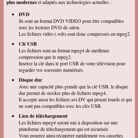
plus modernes
et adaptés aux technologies actuelles :
Marcel G
On se régale à regarder nos cassettes
DVD
numerisées. c'est vraiment un beau résultat.
Merci beaucoup pour votre sérieux. A bientôt.
Ils sont au format DVD VIDEO pour être compatibles
avec les lecteurs DVD de salon.
René DR
Nous avons testé : tout semble bon et la
Les fichiers vidéo (.vob) sont donc compressés en mpeg2.
récupération sur Final Cut Pro X fonctionne.
Merci pour votre professionnalisme.
Clé USB
Les fichiers sont au format mpeg4 de meilleure
Margot P
Studio très compétent, efficace, sympathique et
compression que le mpeg2.
arrangeant à prix bon marché, je recommande
Insérez la clé dans le port USB de votre télévision pour
vivement !
regarder vos souvenirs numérisés.
Christian R
NOUS VENONS DE VISIONNER NOS FILMS
Disque dur
ET TENONS A VOUS REMERCIER POUR
Avec une capacité plus grande que la clé USB, le disque
VOTRE :
-ACCUEIL
dur permet de stocker plus de fichiers mpeg4.
-QUALITE DE TRAVAIL
Il accepte aussi les fichiers avi-DV qui pèsent lourds et qui
-PROFESSIONNALISME
ne sont pas compatibles avec les clés USB.
François M
Lien de téléchargement
C'est avec grand plaisir que j'ai revécu mon
passage professionnel à Séville, grace à votre
Les fichiers mpeg4 seront mis à disposition sur une
duplication VHS/USB recue ce matin.
plateforme de téléchargement qui est sécurisée.
Permettez moi de vous féliciter pour la qualité
de votre travail. Je ne manquerai pas de parler
Vous pourrez ainsi récupérer rapidement vos cassettes
de vous. Bonne soirée.