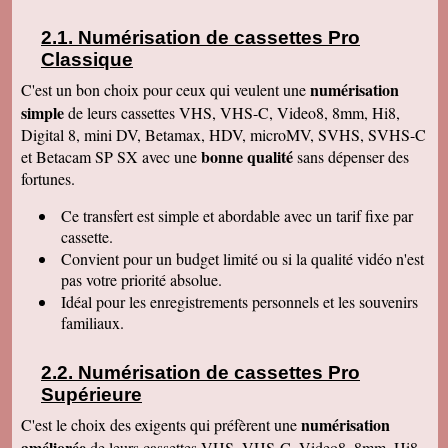
de la satisfaction de ses clients Services à
consommer sans modération Qu' on se le dise !
Numérisation de cassettes Pro
Denise J
Classique
Merci pour votre très agréable numérisation sur
ma clé USB 64 qui fonctionne parfaitement et
numérisation
C'est un bon choix pour ceux qui veulent une
facilement. J'ai déménagé en Résidence
simple
autonomie et trouvé quelqu'un pour la lancer sur
de leurs cassettes VHS, VHS-C, Video8, 8mm, Hi8,
l'écran. Mais c'était simple et évident, avec un
Digital 8, mini DV, Betamax, HDV, microMV, SVHS, SVHS-C
peu de courage et de réflexion j'y serai
bonne qualité
et Betacam SP SX avec une
sans dépenser des
parvenue. Tout fonctionne, facile d'accès.
Merci. Je garde vos coordonnées. Bien
fortunes.
cordialement
Ce transfert
est simple et abordable avec un tarif fixe par
Bernard G
Pour votre livre d'or : J'ai oublié ou plutôt remis
cassette.
à plus tard ce que je devais vous écrire après
Convient pour un budget limité ou si la qualité vidéo n'est
avoir reçu le disque dur. Pardonnez ma
négligence. Je tiens à vous redire toute ma
pas votre priorité absolue.
satisfaction, pour le travail accompli, mais aussi
Idéal pour les enregistrements personnels et les souvenirs
vous remercier pour la qualité de votre relation
avec vos clients, ce qui constitue au final une
familiaux.
expérience à la fois agréable et réussie quant
aux résultats. Avec tous mes voeux de succès
pour votre entreprise. Bien cordialement
Numérisation de cassettes Pro
Supérieure
Claudine T
colis est arrivé il y a une heure. Juste le temps
numérisation
C'est le choix des exigents qui préfèrent une
de déballer et de picorer d'une cassette à l'autre.
Merci pour le travail. Nos souvenirs sont sauvés
améliorée
de leurs cassettes VHS, VHS-C, Video8, 8mm, Hi8,