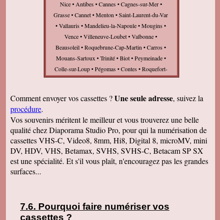
Nice • Antibes • Cannes • Cagnes-sur-Mer •
Grasse • Cannet • Menton • Saint-Laurent-du-Var
• Vallauris • Mandelieu-la-Napoule • Mougins •
Vence • Villeneuve-Loubet • Valbonne •
Beausoleil • Roquebrune-Cap-Martin • Carros •
Mouans-Sartoux • Trinité • Biot • Peymeinade •
Colle-sur-Loup • Pégomas • Contes • Roquefort-
les-Pins • Gaude • Saint-André-de-la-Roche •
Roquette-sur-Siagne • Drap • Villefranche-sur-
Une seule adresse
Comment envoyer vos cassettes ?
, suivez la
Mer • Levens • Tourrette-Levens • Cap-d'Ail •
procédure
.
Saint-Jeannet • Gattières • Rouret • Tourrettes-sur-
Vos souvenirs méritent le meilleur et vous trouverez une belle
Loup • Saint-Cézaire-sur-Siagne • Sospel •
qualité chez Diaporama Studio Pro, pour qui la numérisation de
Beaulieu-sur-Mer • Saint-Vallier-de-Thiey •
cassettes VHS-C, Video8, 8mm, Hi8, Digital 8, microMV, mini
Châteauneuf-Grasse • Colomars • Saint-Paul-de-
DV, HDV, VHS, Betamax, SVHS, SVHS-C, Betacam SP SX
Vence • Auribeau-sur-Siagne • Saint-Martin-du-
est une spécialité. Et s'il vous plaît, n'encouragez pas les grandes
Var • Tignet • Turbie • Bar-sur-Loup • Escarène •
surfaces...
Opio • Peille • Aspremont • Èze • Tende • Breil-
sur-Roya • Falicon • Puget-Théniers •
Roquebillière • Castagniers • Blausasc • Gilette •
Pourquoi faire numériser vos
Saint-Étienne-de-Tinée • Gorbio • Saint-Jean-Cap-
cassettes
?