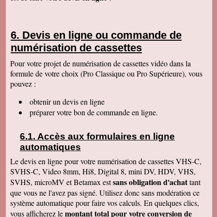
Cordialement
François R
Bien reçu la K7 et la clé. Le travail est parfait.
Devis en ligne ou commande de
Merci.
numérisation de cassettes
Bernard D
Colis bien arrivé, MERCI pour ce travail @+
Pour votre projet de numérisation de cassettes vidéo dans la
formule de votre choix (Pro Classique ou Pro Supérieure), vous
Hervé L
J'ai bien reçu le colis. Après visonnage de
pouvez :
quelques extraits, tout est parfait. Je vous en
remercie. Passez une bonne soirée.
obtenir un devis en ligne
Christophe M.
préparer votre bon de commande en ligne.
Nous avons bien reçu les K7 et le disque dur.
Je vous remercie pour ce travail de copie
minutieux que vous avez réalisé avec soin.
Accès aux formulaires en ligne
Nous sommes ravis et très émus de revoir tout
ce passé, ces images de nos filles petites, il y
automatiques
a plus de 20 ans, et de notre mariage... Merci
infiniment. Bien cordialement PS / je ne
Le devis en ligne pour votre numérisation de cassettes VHS-C,
manquerai pas de recommander votre
SVHS-C, Video 8mm, Hi8, Digital 8, mini DV, HDV, VHS,
entreprise.
sans obligation d'achat
SVHS, microMV et Betamax est
tant
Jacques P.
que vous ne l'avez pas signé. Utilisez donc sans modération ce
J'ai bien reçu la K7 et les DVD, c'est parfait.
système automatique pour faire vos calculs. En quelques clics,
Merci
montant total pour votre conversion de
vous afficherez le