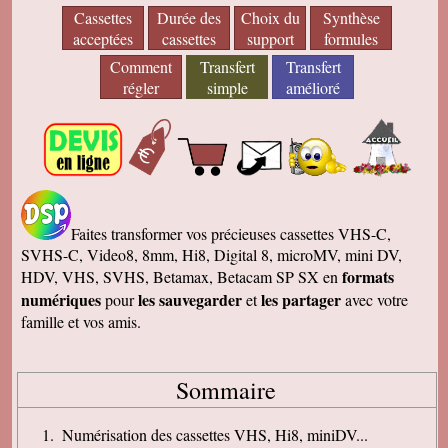
Cassettes
Durée des
Choix du
Synthèse
acceptées
cassettes
support
formules
Comment
Transfert
Transfert
régler
simple
amélioré
Faites transformer vos précieuses cassettes VHS-C,
SVHS-C, Video8, 8mm, Hi8, Digital 8, microMV, mini DV,
formats
HDV, VHS, SVHS, Betamax, Betacam SP SX en
numériques
les sauvegarder
les partager
pour
et
avec votre
famille et vos amis.
Sommaire
Numérisation des cassettes VHS, Hi8, miniDV...