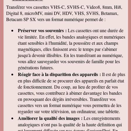
Ferrat • Peillon • Saint-Martin-Vésubie • Broc •
Transférer vos cassettes VHS-C, SVHS-C, Video8, 8mm, Hi8,
Cabris • Théoule-sur-Mer • Saint-Blaise • Sainte-
Digital 8, microMV, mini DV, HDV, VHS, SVHS, Betamax,
Agnès • Cantaron • Lucéram • Berre-les-Alpes •
Betacam SP SX vers un format numérique permet de :
Lantosque • Spéracèdes • Castellar • Valdeblore •
Préserver vos souvenirs :
Les cassettes ont une durée de
vie limitée. En effet, les bandes analogiques et numériques
étant sensibles à l'humidité, la poussière et aux champs
magnétiques, elles finissent avec le temps par s'abimer
jusqu'à devenir illisibles. En les
transférant au numérique,
vous allez sauvegarder vos souvenirs de famille pour les
générations futures.
Réagir face à la disparition des appareils :
Il est de plus
en plus difficile de se procurer des appareils en parfait état
de fonctionnement. Du coup, au lieu de profiter de vos
cassettes, vous contribuez à abimer davantage les bandes
en provoquant des dégâts irréversibles. Transférer vos
cassettes vers un format numérique vous permettra de les
regarder sur votre télévision, un ordinateur, une tablette.
Améliorer la qualité des images :
Les enregistrements
analogiques n'ont pas la qualité de la haute définition qui
est largement diffusée sur nos écrans d'aujourd'hui. En