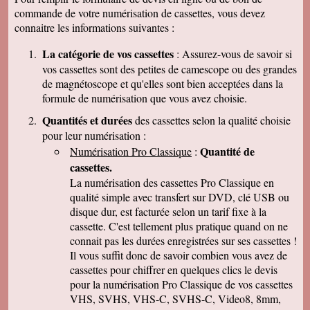
cordialement
commande de votre numérisation de cassettes, vous devez
Nicolas B.
connaitre les informations suivantes :
J ai bien recu le colis. Les cd sont impeccables.
Je vous remercie. Bien cordialement
La catégorie de vos cassettes
: Assurez-vous de savoir si
Thierry P.
vos cassettes sont des petites de camescope ou des grandes
j'ai bien reçu les lots de dvd ! merci de votre
de magnétoscope et qu'elles sont bien acceptées dans la
travail et de votre gentillesse ! cordialement
formule de numérisation que vous avez choisie.
Patrick C.
J 'ai bien reçu le colis , je suis content de votre
Quantités et durées
des cassettes selon la qualité choisie
travail, ma famille en métropole doit vous
pour leur numérisation :
envoyer le reste des cassettes. Cordialement
Quantité de
Numérisation Pro Classique
:
J-Claude L.
cassettes.
Bonjour, je voulait vous remercier sincérement
pour le travail que avez effectuer en restituant
La numérisation des cassettes Pro Classique en
les films de nos cassettes mini dv sur dvd.
qualité simple avec transfert sur DVD, clé USB ou
Vôtre travail est excellent et vôtre sérieux est
disque dur, est facturée selon un tarif fixe à la
irréprochable. Nous auront d'autre cassettes a
vous envoyer prochainement. Encore merci est
cassette. C'est tellement plus pratique quand on ne
désoler de vous remercier avec autant de retard
connait pas les durées enregistrées sur ses cassettes !
... Bonne continuation
Il vous suffit donc de savoir combien vous avez de
Caroline P.
cassettes pour chiffrer en quelques clics le devis
Merci pour votre professionnalisme. vous etes
pour la numérisation Pro Classique de vos cassettes
une bonne adresse et ne manquerais pas de
parler de vous . Encore merci
VHS, SVHS, VHS-C, SVHS-C, Video8, 8mm,