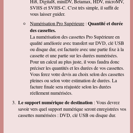
Hi8, Digital8, miniDV, Betamax, HDV, microMV,
J-Pierre B.
Tout est OK, merci! Dans l'avenir, j'aurai sans
SVHS et SVHS-C. C'est très simple, il suffit de
doute encore recours à vous pour le même
vous laisser guider.
genre de travail. Cordialement
Quantité et durée
Numérisation Pro Supérieure
:
Félix F.
J'ai bien reçu votre colis et vous remercie d'
des cassettes.
avoir effectué ce travail délicat . J'ai visionné
La numérisation des cassettes Pro Supérieure en
les disquettes et suis pour ma part satisfait , je
pense que mon fils sera très heureux de
qualité améliorée avec transfert sur DVD, clé USB
retrouver de tels souvenirs. Merci beaucoup
ou disque dur, est facturée avec une partie fixe à la
pour la rapidité du traitement de ma commande,
cassette et une partie sur les durées numérisées.
Très cordialement.
Pour un calcul au plus juste, il vous faudra donc
Michel J.
préciser les quantités et les durées de vos cassettes.
Bonjour merci de votre professionalisme et
exactitude si l'occasion se présente de vous
Vous ferez votre devis au choix selon des cassettes
faire connaître je le ferai avec plaisir.
pleines ou selon votre estimation de durées. La
Cordialement
facture finale sera réajustée selon les durées
réellement numérisées.
Le support numérique de destination
: Vous devrez
savoir vers quel support numérique seront enregistrées vos
cassettes numérisées : DVD, clé USB ou disque dur.