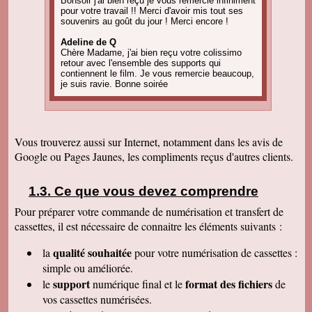
Bonsoir j'ai bien reçu je vous remercie infiniment
pour votre travail !! Merci d'avoir mis tout ses
souvenirs au goût du jour ! Merci encore !
Adeline de Q
Chère Madame, j'ai bien reçu votre colissimo
retour avec l'ensemble des supports qui
contiennent le film. Je vous remercie beaucoup,
je suis ravie. Bonne soirée
Amandine C
Bonjour, pour information on est tous ravis du
résultat des vidéos! Merci encore et j'ai d'autres
projets de commande, alors, sûrement à bientôt
Vous trouverez aussi sur Internet, notamment dans les avis de
! Cordialement
Google ou Pages Jaunes, les compliments reçus d'autres clients.
Corinne B
Bonjour, j'ai bien reçu le colis et la qualité
d'image est parfaite. Merci beaucoup
Ce que vous devez comprendre
Pour préparer votre commande de numérisation et transfert de
Nadine H
Bonjour, on a bien reçu le colis on vous
cassettes, il est nécessaire de connaitre les éléments suivants :
remercie beaucoup bonne journée
qualité souhaitée
la
pour votre numérisation de cassettes
:
Christian R
Encore une belle expérience, comme la
simple ou améliorée.
première fois nous sommes ravis. Merci de
support
format des fichiers
le
numérique final et le
de
pouvoir nous faire revivre le passé Travail
raffiné, effectué consciencieusement , avec en
vos cassettes numérisées.
plus des délais et prix tout à fait corrects