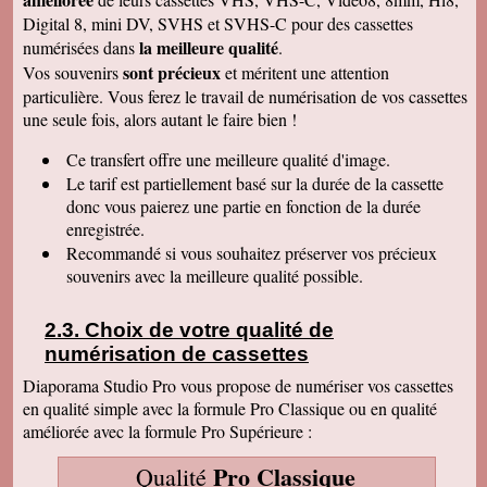
: une grande joie pour mes enfants et mes
Digital 8, mini DV, SVHS et SVHS-C pour des cassettes
petits enfants. Je vous recommanderais dans
mon entourage pour votre sérieux. Merci
la meilleure qualité
numérisées dans
.
encore.
sont précieux
Vos souvenirs
et méritent une attention
Aurélie V
particulière. Vous ferez le travail de numérisation de vos cassettes
Bonjour Sandrine !! J'ai mis du temps pour vous
une seule fois, alors autant le faire bien !
écrire un commentaire très positif car nous
avons mis du temps à visualiser votre
Merveilleux travail !!! Les films sont super !!
Ce transfert
offre une meilleure qualité d'image.
Excellente qualité d'images malgré l'âge des K7
Le tarif est partiellement basé sur la durée de la cassette
:) Vous êtes une personne de confiance et je
suis heureuse de vous avoir confié les vidéos
donc vous paierez une partie en fonction de la durée
de ma Maman décédée !! Je vous recommande
enregistrée.
vraiment !! Prenez bien soin de vous !! Au
Recommandé si vous souhaitez préserver vos précieux
plaisir
souvenirs avec la meilleure qualité possible.
Gislaine P
Vraiment je vous remercie pour votre travail on
dirait des films de maintenant ! Je ne pensais
Choix de votre qualité de
pas que ça rendrait aussi bien du fait que mes
cassettes sont vieilles plus de 30 ans ! Je vais
numérisation de cassettes
parler de vous à ma soeur qui a des cassettes a
copier aussi sur des cd. Bonne journée
Diaporama Studio Pro vous propose de numériser vos cassettes
cordialement
en qualité simple avec la formule Pro Classique ou en qualité
améliorée avec la formule Pro Supérieure :
Félix F.
J'ai bien reçu votre colis et vous remercie d'
avoir effectué ce travail délicat . J'ai visionné
Pro Classique
Qualité
les disquettes et suis pour ma part satisfait , je