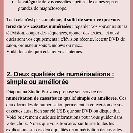
catégorie
la
de vos cassettes : petites de camescope ou
À recommander sans hésitation
Les Alesiens
grandes de magnétoscope.
Alysson Q
il suffit de savoir ce que vous
Tout cela n'est pas compliqué,
Bonjour, super ! Suite au super résultat de la
première cassette, mes grands-parents ont
ferez de vos cassettes numérisées
: regarder vos souvenirs sur la
décidé de toutes les faire pour pouvoir voir a
télévision, couper des séquences, ajouter des textes... et aussi
nouveau ces souvenirs sur la télé :)
Cordialement
quels sont vos équipements : télévision récente, lecteur DVD de
salon, ordinateur sous windows ou mac...
Cécile M
Bonjour. Je viens de recevoir le colis et je suis
Voilà donc de quoi éclairer vos lanternes.
en train de regarder les films sur mon ordinateur.
C'est top! Un très grand merci pour votre travail.
C'était un plaisir de traiter avec vous. Très
cordialement.
Deux qualités de numérisations :
Amandine L
simple ou améliorée
Bonjour nous avons bien reçus les cassettes et
les vidéos sont supers ! Merci beaucoup
Cordialement,
Diaporama Studio Pro vous propose son service de
numérisation de cassettes
simple ou améliorée
en qualité
. Ces
Jean-Marie B
Colis bien reçu ça marche en direct sur la TV.
deux formules de numérisation permettent la conversion de vos
Merci beaucoup. Des amis vont vous contacter
cassettes aussi bien sur clé USB que sur DVD ou disque dur.
de ma part. Bonne continuation
Voici brièvement quelques informations pour vous guider dans
Alain L
votre choix. Notez que vous trouverez sur le site toutes les
Le service aux clients est un art Mme Masse
explications sur ces deux qualités de numérisation de cassettes.
est une artiste qui aime son métier et se soucie