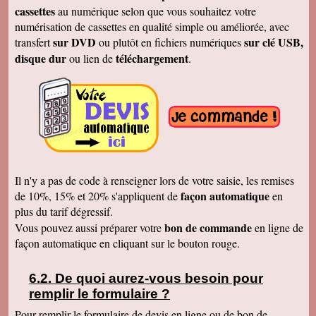
Cécile B.
cassettes
au numérique selon que vous souhaitez votre
J'ai bien reçu le DVD et le son est parfait. Je
vous remercie de vos efforts. Bien cordialement
numérisation de cassettes en qualité simple ou améliorée, avec
sur DVD
sur clé USB,
transfert
ou plutôt en fichiers numériques
Bernard D.
Bien reçu votre COLIS - Travail fénoménal que
disque dur
téléchargement
ou lien de
.
j'ai eu peur d'entreprendre !!!!!!!!!!!!! Le disque
DUR et les CD/DVD fonctionnement
parfaitement ........ Je vais entreprendre
pour........ NOEL 3 copies. pour mes 3 enfants
de 1980 à ce jour . MERCI MERCI MERCI Je
vais communiquer vos coordonnées à mon
entourage...
Véronique F.
Bien reçu,cela fait plaisir de revoir tout çà!
Cordialement
Il n'y a pas de code à renseigner lors de votre saisie, les remises
Marc T.
façon automatique
de 10%, 15% et 20% s'appliquent de
en
J'ai reçu le DVD hier. Merci beaucoup, j'aurai
plus du tarif dégressif.
d'autres bandes à vous envoyer dont du super8.
Cordialement
bon de commande
Vous pouvez aussi préparer votre
en ligne de
façon automatique en cliquant sur le bouton rouge.
François L.
Je viens de recevoir le colis. J'ai branché le
disque sur mon portable (système mac OS
10.10) et tous les fichiers se sont ouverts.
De quoi aurez-vous besoin pour
Merci pour le chèque de remboursement. Il est
remplir le formulaire ?
clair que j'indiquerais vos coordonnées aux
parents et amis qui seraient intéressés. Bien
Pour remplir le formulaire de devis en ligne ou de bon de