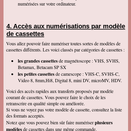
numérisées sur votre ordinateur.
Isabelle L
A la suite d'un anniversaire chez un ami
d'enfance qui nous a montré des films de notre
enfance qu'il a fait repiquer de ses cassettes
Accès aux numérisations par modèle
par votre société, j'ai décidé de vous confier les
miennes. Après avoir reçu ma commande, j'ai
de cassettes
été de nouveau bluffée par la qualité des
transferts effectués. Je vous remercie et je
Vous allez pouvoir faire numériser toutes sortes de modèles de
parlerai de vous si l'occasion se présente.
Cordialement.
cassettes différents. Les voici classés par catégories de cassettes :
Gérard H
les grandes cassettes
de magnétoscope : VHS, SVHS,
Merci beaucoup et félicitations pour le suivi de
vos clients. Je ne manquerai pas de vous
Betamax, Betacam SP SX
contacter pour vous donner des nouvelles.
les petites cassettes
de camescope : VHS-C, SVHS-C,
Cordialement
Video 8, 8mm,Hi8, Digital 8, mini DV, microMV, HDV.
Chantal S
Bien recu mon dvd je l ai regarde c est super
Voici des accès rapides aux transferts proposés par modèle
beau souvenir de mes parents merci beaucoup
courant de cassettes. Vous pouvez faire le choix de les
tres cordialement
retranscrire en qualité simple ou améliorée.
Jean V
Si vous ne voyez pas votre modèle de cassette, consultez la liste
Toutes mes felicitations. Tout est parfait :
accueil, suivi, traitement et résultat de mes
des formats acceptés.
transferts de cassettes vhs. Merci merci ! A très
plusieurs
Notez que vous pouvez bien sûr faire numériser
bientôt parce que j'ai des diapos a numeriser
mais il faut que je fasse un tri avant. Bonnes
modèles
de cassettes dans une même commande.