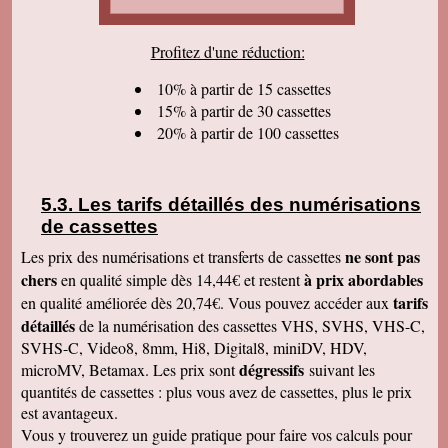
cordialement.
Serge T
Profitez d'une réduction:
J'ai bien reçu votre paquet, et je suis très
content de votre travail et vous en remercie. Je
dois dire qu'au début j'étais un peu septique vu
10% à partir de 15 cassettes
les prix . merci beaucoup Cordialement
15% à partir de 30 cassettes
20% à partir de 100 cassettes
Pierre B
Je suis très très très satisfait de votre travail.
Continuez comme ça. Je pense que c'est votre
meilleure publicité, c'est la qualité du travail que
vous faites. Je vous souhaite bonne journée et
Les tarifs détaillés des numérisations
que les affaires aillent très bien.
de cassettes
Jacques N
Colis reçu ce jour, satisfait du bon travail réalisé
ne sont pas
Les prix des numérisations et transferts de cassettes
par vos soins. Merci encore, Cordialement
chers
à prix abordables
en qualité simple dès 14,44€ et restent
Hervé R
tarifs
en qualité améliorée dès 20,74€. Vous pouvez accéder aux
j'ai bien reçu les CD et les K7 en retour, merci
détaillés
de la numérisation des cassettes VHS, SVHS, VHS-C,
de cet excellent traitement. Très bons résultats
SVHS-C, Video8, 8mm, Hi8, Digital8, miniDV, HDV,
Pascal R
dégressifs
microMV, Betamax. Les prix sont
suivant les
bonjour bien reçu le colis samedi après
visionnage le travail est superbe
quantités de cassettes : plus vous avez de cassettes, plus le prix
est avantageux.
Francis C
J' ai bien reçu votre envoi Les premières
Vous y trouverez un guide pratique pour faire vos calculs pour
visualisations montrent un beau travail, et