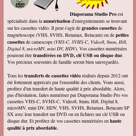
Diaporama Studio Pro
est
numérisation
spécialisée dans la
d'enregistrements se trouvant
grandes cassettes
sur les cassettes vidéo. Il peut s'agir de
de
petites
magnétoscope (VHS, SVHS, Betamax, Betacam) ou de
cassettes
de camescope (
VHS-C, SVHS-C, Video8, 8mm, Hi8,
Digital 8, microMV, mini DV, HDV
). Vos cassettes numérisées
transférées en DVD, clé USB ou disque dur
pourront être
.
Vos précieux souvenirs de famille seront bien sauvegardés.
transferts de cassettes vidéo
Tous les
réalisés depuis 2012 ont
été fortement appréciés par l'ensemble des clients. Vous aussi,
profitez d'un transfert de haute qualité à prix abordable. Alors,
pas d'hésitation, faites numériser par Diaporama Studio Pro vos
cassettes VHS-C, SVHS-C, Video8, 8mm, Hi8, Digital 8,
microMV, mini DV, HDV, VHS, SVHS, Betamax, Betacam SP
SX avec leur transfert sur DVD ou en fichiers sur clé USB ou
haute
disque dur. Et profitez de vos cassettes numérisées en
qualité à prix abordable.