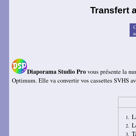
Transfert 
C
a
Diaporama Studio Pro
vous présente la nu
Optimum. Elle va convertir vos cassettes SVHS a
L
L
T