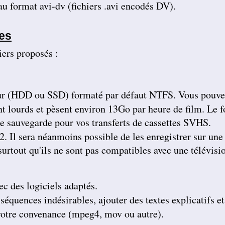
 au format avi-dv (fichiers .avi encodés DV).
nouvelles prochainement pour d'autres
cassettes et vous souhaite une bonne soirée.
Bien cordialement.
les
Isabelle L
A la suite d'un anniversaire chez un ami
iers proposés :
d'enfance qui nous a montré des films de notre
enfance qu'il a fait repiquer de ses cassettes
par votre société, j'ai décidé de vous confier les
miennes. Après avoir reçu ma commande, j'ai
été de nouveau bluffée par la qualité des
transferts effectués. Je vous remercie et je
 dur (HDD ou SSD) formaté par défaut NTFS. Vous pouve
parlerai de vous si l'occasion se présente.
Cordialement.
t lourds et pèsent environ 13Go par heure de film. Le fo
e sauvegarde pour vos transferts de cassettes SVHS.
Gérard H
Merci beaucoup et félicitations pour le suivi de
2. Il sera néanmoins possible de les enregistrer sur un
vos clients. Je ne manquerai pas de vous
contacter pour vous donner des nouvelles.
surtout qu'ils ne sont pas compatibles avec une télévisio
Cordialement
Chantal S
Bien recu mon dvd je l ai regarde c est super
beau souvenir de mes parents merci beaucoup
ec des logiciels adaptés.
tres cordialement
équences indésirables, ajouter des textes explicatifs e
Jean V
 votre convenance (mpeg4, mov ou autre).
Toutes mes felicitations. Tout est parfait :
accueil, suivi, traitement et résultat de mes