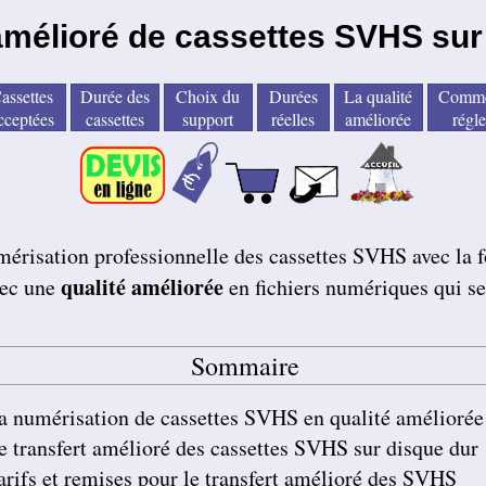
amélioré de cassettes SVHS sur
assettes
Durée des
Choix du
Durées
La qualité
Comme
cceptées
cassettes
support
réelles
améliorée
régle
mérisation professionnelle des cassettes SVHS avec la
qualité améliorée
vec une
en fichiers numériques qui se
Sommaire
a numérisation de cassettes SVHS en qualité améliorée
e transfert amélioré des cassettes SVHS sur disque dur
arifs et remises pour le transfert amélioré des SVHS