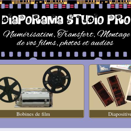
Bobines de film
Diapositiv