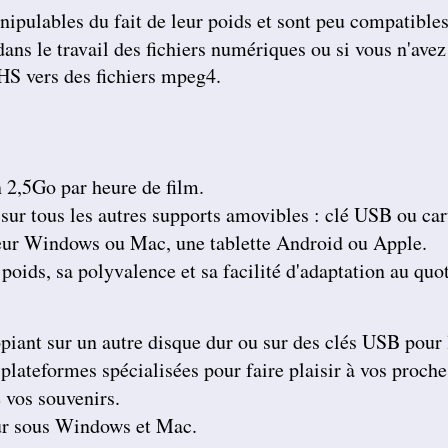
transferts de cassettes vhs. Merci merci ! A très
anipulables du fait de leur poids et sont peu compatible
bientôt parce que j'ai des diapos a numeriser
mais il faut que je fasse un tri avant. Bonnes
 dans le travail des fichiers numériques ou si vous n'av
fêtes.
VHS vers des fichiers mpeg4.
Carole T
J'ai reçu hier mes cassettes et mes dvd. J'en ai
déjà regardé 2, c'est vraiment du bon travail ! Je
suis bien contente d'avoir trouvé votre site. Je
parlerai de vous a mon entourage, c'est sur.
Sincèrement. Bon Noël à toute votre famille
 2,5Go par heure de film.
Michelle A
Super résultat ! Mes enfants vont être contents
i sur tous les autres supports amovibles : clé USB ou ca
de voir ces images pour Noël ! Bonnes fêtes
ateur Windows ou Mac, une tablette Android ou Apple.
Jean M
Bien reçu mes cassettes et les dvd. Je viens
 poids, sa polyvalence et sa facilité d'adaptation au quo
de terminer de les regarder et je suis ravi. Je
vous remercie de votre excellent travail.
Cordialement
Aline C
opiant sur un autre disque dur ou sur des clés USB pour l
Nous avons regardé les cd et le résultat est
super. Merci beaucoup !
plateformes spécialisées pour faire plaisir à vos proche
 vos souvenirs.
Françoise Y
J'ai bien reçu mes cassettes et la clé usb. Tout
eur sous Windows et Mac.
est nickel et la qualité est au top.