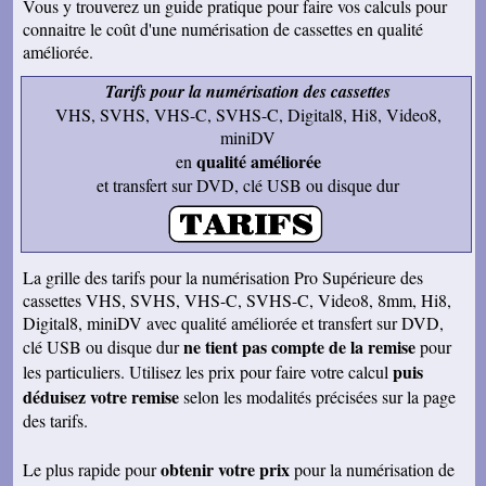
Vous y trouverez un guide pratique pour faire vos calculs pour
rappellent de nombreux souvenirs Merci Je
reviendrai sans doute auprès de vous et vous
connaitre le coût d'une numérisation de cassettes en qualité
ferai de la publicité Bien sincèrement
améliorée.
François M
Tarifs pour la numérisation des cassettes
Bien reçu! Reste à monter pour éliminer ! A
bientôt pour du 8 et sup8mm.
VHS, SVHS, VHS-C, SVHS-C, Digital8, Hi8, Video8,
miniDV
Josiane B
Le colis est effectivement arrivé le 24, la veille
qualité améliorée
en
de Noël, c'était parfait. Elle est très contente de
et transfert sur DVD, clé USB ou disque dur
pouvoir passer à nouveau un moment avec ses
amis et son mari, presque tous décédés.
Encore merci pour votre efficacité. Je vous ferai
de la pub si l'occasion se présente ! Je vous
souhaite une bonne année avec beaucoup de
vidéos à transposer. Bien cordialement,
La grille des tarifs pour la numérisation Pro Supérieure des
cassettes VHS, SVHS, VHS-C, SVHS-C, Video8, 8mm, Hi8,
Séverine L
J'ai reçu le colis . Merci ça a l'air impeccable !
Digital8, miniDV avec qualité améliorée et transfert sur DVD,
Bonnes fêtes et à très bientôt pour d'autres
ne tient pas compte de la remise
clé USB ou disque dur
pour
travaux.
puis
les particuliers. Utilisez les prix pour faire votre calcul
Josiane B
déduisez votre remise
selon les modalités précisées sur la page
Fantastique. Encore merci. Je vous remercie
beaucoup de la rapidité avec laquelle vous avez
des tarifs.
traité ma commande.
Anaïs H
obtenir votre prix
Le plus rapide pour
pour la numérisation de
J'ai bien reçu le colis. Merci pour votre travail.