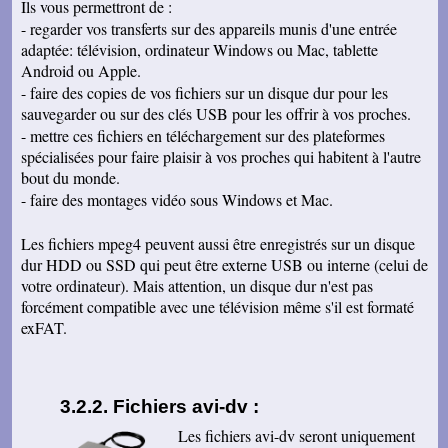
Ils vous permettront de :
Carole T
- regarder vos transferts sur des appareils munis d'une entrée
J'ai reçu hier mes cassettes et mes dvd. J'en ai
adaptée: télévision, ordinateur Windows ou Mac, tablette
déjà regardé 2, c'est vraiment du bon travail ! Je
Android ou Apple.
suis bien contente d'avoir trouvé votre site. Je
parlerai de vous a mon entourage, c'est sur.
- faire des copies de vos fichiers sur un disque dur pour les
Sincèrement. Bon Noël à toute votre famille
sauvegarder ou sur des clés USB pour les offrir à vos proches.
Michelle A
- mettre ces fichiers en téléchargement sur des plateformes
Super résultat ! Mes enfants vont être contents
spécialisées pour faire plaisir à vos proches qui habitent à l'autre
de voir ces images pour Noël ! Bonnes fêtes
bout du monde.
Jean M
- faire des montages vidéo sous Windows et Mac.
Bien reçu mes cassettes et les dvd. Je viens
de terminer de les regarder et je suis ravi. Je
vous remercie de votre excellent travail.
Les fichiers mpeg4 peuvent aussi être enregistrés sur un disque
Cordialement
dur HDD ou SSD qui peut être externe USB ou interne (celui de
Aline C
votre ordinateur). Mais attention, un disque dur n'est pas
Nous avons regardé les cd et le résultat est
forcément compatible avec une télévision même s'il est formaté
super. Merci beaucoup !
exFAT.
Françoise Y
J'ai bien reçu mes cassettes et la clé usb. Tout
est nickel et la qualité est au top.
Yves D
Fichiers avi-dv :
Belle qualité de transfert. Je ne pensais pas
avoir un résultat aussi net. Merci pour tout.
Les fichiers avi-dv seront uniquement