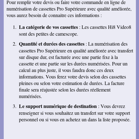
Pour remplir votre devis ou faire votre commande en ligne de
numérisation de cassettes Pro Supérieure avec qualité améliorée,
Nicolas B.
J ai bien recu le colis. Les cd sont impeccables.
vous aurez besoin de connaitre ces informations :
Je vous remercie. Bien cordialement
La catégorie de vos cassettes
: Les cassettes Hi8 Video8
Thierry P.
j'ai bien reçu les lots de dvd ! merci de votre
sont des petites de camescope.
travail et de votre gentillesse ! cordialement
Quantité et durées des cassettes
: La numérisation des
Patrick C.
cassettes Pro Supérieure en qualité améliorée avec transfert
J 'ai bien reçu le colis , je suis content de votre
travail, ma famille en métropole doit vous
sur disque dur, est facturée avec une partie fixe à la
envoyer le reste des cassettes. Cordialement
cassette et une partie sur les durées numérisées. Pour un
J-Claude L.
calcul au plus juste, il vous faudra donc ces deux
Bonjour, je voulait vous remercier sincérement
informations. Vous ferez votre devis selon des cassettes
pour le travail que avez effectuer en restituant
pleines ou selon votre estimation de durées. La facture
les films de nos cassettes mini dv sur dvd.
Vôtre travail est excellent et vôtre sérieux est
finale sera réajustée selon les durées réellement
irréprochable. Nous auront d'autre cassettes a
numérisées.
vous envoyer prochainement. Encore merci est
désoler de vous remercier avec autant de retard
Le support numérique de destination
: Vous devrez
... Bonne continuation
renseigner si vous souhaitez un transfert sur votre support
Caroline P.
personnel ou si vous en achetez un dans la liste proposée.
Merci pour votre professionnalisme. vous etes
une bonne adresse et ne manquerais pas de
parler de vous . Encore merci
J-Pierre B.