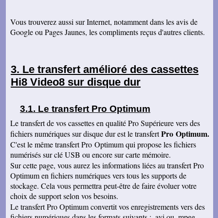
Catherine F
Bonjour madame Massé, j'ai bien reçu votre
Vous trouverez aussi sur Internet, notamment dans les avis de
colis, je n'ai plus qu'à me régaler en visionnant.
Google ou Pages Jaunes, les compliments reçus d'autres clients.
Merci pour votre travail, Cordialement
René DR
Nous avons testé : tout semble bon et la
récupération sur Final Cut Pro X fonctionne.
Le transfert amélioré des cassettes
Merci pour votre professionnalisme.
Hi8 Video8 sur disque dur
Margot P
Studio très compétent, efficace, sympathique et
arrangeant à prix bon marché, je recommande
vivement !
Le transfert Pro Optimum
Gérard H
Le transfert de vos cassettes en qualité Pro Supérieure vers des
J'ai reçu le DVD de numérisation des deux
Pro Optimum.
fichiers numériques sur disque dur est le transfert
cassettes que je vous ai confiées et vous en
remercie. Je vous remercie également de
C'est le même transfert Pro Optimum qui propose les fichiers
l'excellent travail que vous avez produit et du
numérisés sur clé USB ou encore sur carte mémoire.
résultat qui est très professionnel et dont je suis
entièrement satisfait. Je suis très content
Sur cette page, vous aurez les informations liées au transfert Pro
d'avoir découvert votre société. Votre prestation
Optimum en fichiers numériques vers tous les supports de
est - comparé à l'essai réalisé auprès d'une
stockage. Cela vous permettra peut-être de faire évoluer votre
autre société - sans commune mesure au
niveau de la qualité. Je vous donne de mes
choix de support selon vos besoins.
nouvelles prochainement pour d'autres
Le transfert Pro Optimum convertit vos enregistrements vers des
cassettes et vous souhaite une bonne soirée.
Bien cordialement.
fichiers numériques dans les formats suivants : .avi ou .mpeg.