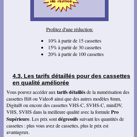
cordialement.
Serge T
J'ai bien reçu votre paquet, et je suis très
content de votre travail et vous en remercie. Je
dois dire qu'au début j'étais un peu septique vu
Profitez d'une réduction:
les prix . merci beaucoup Cordialement
Pierre B
10% à partir de 15 cassettes
Je suis très très très satisfait de votre travail.
15% à partir de 30 cassettes
Continuez comme ça. Je pense que c'est votre
meilleure publicité, c'est la qualité du travail que
20% à partir de 100 cassettes
vous faites. Je vous souhaite bonne journée et
que les affaires aillent très bien.
Jacques N
Colis reçu ce jour, satisfait du bon travail réalisé
Les tarifs détaillés pour des cassettes
par vos soins. Merci encore, Cordialement
en qualité améliorée
Hervé R
tarifs détaillés
Vous pouvez accéder aux
de la numérisation des
j'ai bien reçu les CD et les K7 en retour, merci
de cet excellent traitement. Très bons résultats
cassettes Hi8 ou Video8 ainsi que des autres modèles 8mm,
Digital8 ou encore des cassettes VHS-C, SVHS-C, miniDV,
Pascal R
Pro
VHS, SVHS dans la meilleure qualité avec la formule
bonjour bien reçu le colis samedi après
visionnage le travail est superbe
Supérieure
dégressifs
. Les prix sont
suivant les quantités de
cassettes : plus vous avez de cassettes, plus le prix est
Francis C
J' ai bien reçu votre envoi Les premières
avantageux.
visualisations montrent un beau travail, et