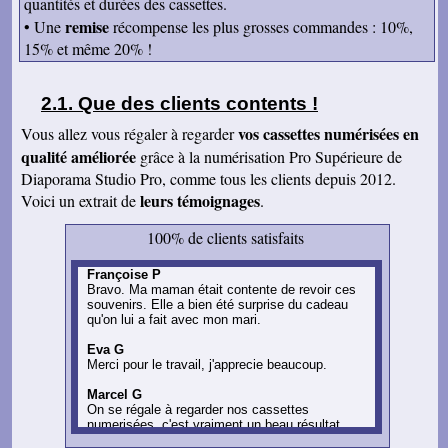
quantités et durées des cassettes.
remise
• Une
récompense les plus grosses commandes
: 10%,
15% et même 20% !
Que des clients contents !
vos cassettes numérisées en
Vous allez vous régaler à regarder
qualité améliorée
grâce à la numérisation Pro Supérieure de
Diaporama Studio Pro, comme tous les clients depuis 2012.
leurs témoignages
Voici un extrait de
.
100% de clients satisfaits
Françoise P
Bravo. Ma maman était contente de revoir ces
souvenirs. Elle a bien été surprise du cadeau
qu'on lui a fait avec mon mari.
Eva G
Merci pour le travail, j'apprecie beaucoup.
Marcel G
On se régale à regarder nos cassettes
numerisées. c'est vraiment un beau résultat.
Merci beaucoup pour votre sérieux. A bientôt.