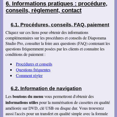
Informations pratiques : procédure,
Tout est OK, merci! Dans l'avenir, j'aurai sans
doute encore recours à vous pour le même
conseils, règlement, contact
genre de travail. Cordialement
Félix F.
J'ai bien reçu votre colis et vous remercie d'
Procédures, conseils, FAQ, paiement
avoir effectué ce travail délicat . J'ai visionné
les disquettes et suis pour ma part satisfait , je
Cliquez sur ces liens pour obtenir des informations
pense que mon fils sera très heureux de
complémentaires sur les procédures et conseils de Diaporama
retrouver de tels souvenirs. Merci beaucoup
Studio Pro, consulter la foire aux questions (FAQ) contenant les
pour la rapidité du traitement de ma commande,
Très cordialement.
questions fréquemment posées par les clients et connaitre les
conditions de paiement :
Michel J.
Bonjour merci de votre professionalisme et
exactitude si l'occasion se présente de vous
Procédures et conseils
faire connaître je le ferai avec plaisir.
Questions fréquentes
Cordialement
Comment régler
Information de navigation
boutons du menu
Les
vous permettront d'obtenir des
informations utiles
pour la numérisation de cassettes en qualité
améliorée sur DVD, clé USB ou disque dur. Vous trouverez
aussi l'accès pour un transfert en qualité simple avec la formule