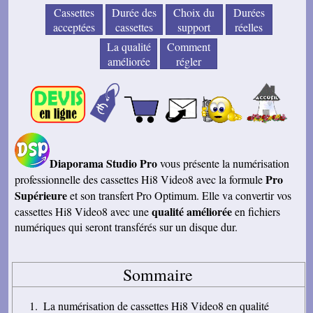
Cassettes
Durée des
Choix du
Durées
acceptées
cassettes
support
réelles
La qualité
Comment
améliorée
régler
Diaporama Studio Pro
vous présente la numérisation
Pro
professionnelle des cassettes Hi8 Video8 avec la formule
Supérieure
et son transfert Pro Optimum. Elle va convertir vos
qualité améliorée
cassettes Hi8 Video8 avec une
en fichiers
numériques qui seront transférés sur un disque dur.
Sommaire
La numérisation de cassettes Hi8 Video8 en qualité