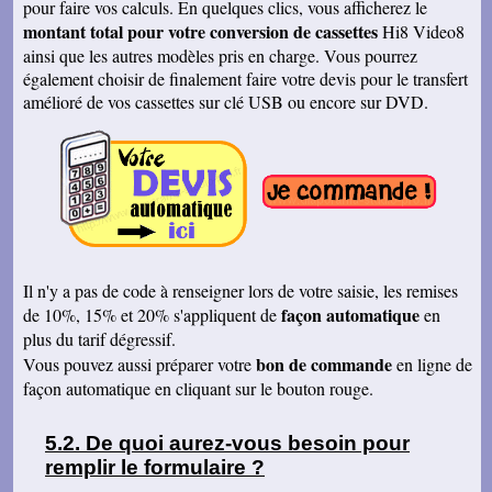
pour faire vos calculs. En quelques clics, vous afficherez le
J'ai bien reçu le DVD et le son est parfait. Je
montant total pour votre conversion de cassettes
vous remercie de vos efforts. Bien cordialement
Hi8 Video8
ainsi que les autres modèles pris en charge. Vous pourrez
Bernard D.
également choisir de finalement faire votre devis pour le transfert
Bien reçu votre COLIS - Travail fénoménal que
j'ai eu peur d'entreprendre !!!!!!!!!!!!! Le disque
amélioré de vos cassettes sur clé USB ou encore sur DVD.
DUR et les CD/DVD fonctionnement
parfaitement ........ Je vais entreprendre
pour........ NOEL 3 copies. pour mes 3 enfants
de 1980 à ce jour . MERCI MERCI MERCI Je
vais communiquer vos coordonnées à mon
entourage...
Véronique F.
Bien reçu,cela fait plaisir de revoir tout çà!
Cordialement
Il n'y a pas de code à renseigner lors de votre saisie, les remises
Marc T.
J'ai reçu le DVD hier. Merci beaucoup, j'aurai
façon automatique
de 10%, 15% et 20% s'appliquent de
en
d'autres bandes à vous envoyer dont du super8.
plus du tarif dégressif.
Cordialement
bon de commande
Vous pouvez aussi préparer votre
en ligne de
François L.
façon automatique en cliquant sur le bouton rouge.
Je viens de recevoir le colis. J'ai branché le
disque sur mon portable (système mac OS
10.10) et tous les fichiers se sont ouverts.
Merci pour le chèque de remboursement. Il est
De quoi aurez-vous besoin pour
clair que j'indiquerais vos coordonnées aux
remplir le formulaire ?
parents et amis qui seraient intéressés. Bien
cordialement