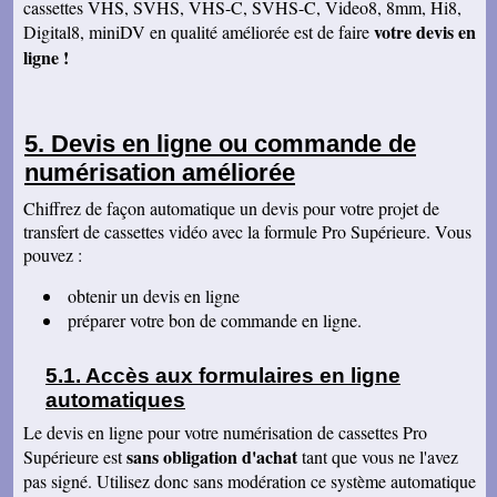
cassettes VHS, SVHS, VHS-C, SVHS-C, Video8, 8mm, Hi8,
Cordialement
votre devis en
Digital8, miniDV en qualité améliorée est de faire
François R
ligne !
Bien reçu la K7 et la clé. Le travail est parfait.
Merci.
Bernard D
Colis bien arrivé, MERCI pour ce travail @+
Devis en ligne ou commande de
Hervé L
numérisation améliorée
J'ai bien reçu le colis. Après visonnage de
quelques extraits, tout est parfait. Je vous en
Chiffrez de façon automatique un devis pour votre projet de
remercie. Passez une bonne soirée.
transfert de cassettes vidéo avec la formule Pro Supérieure. Vous
Christophe M.
pouvez :
Nous avons bien reçu les K7 et le disque dur.
Je vous remercie pour ce travail de copie
minutieux que vous avez réalisé avec soin.
obtenir un devis en ligne
Nous sommes ravis et très émus de revoir tout
préparer votre bon de commande en ligne.
ce passé, ces images de nos filles petites, il y
a plus de 20 ans, et de notre mariage... Merci
infiniment. Bien cordialement PS / je ne
Accès aux formulaires en ligne
manquerai pas de recommander votre
entreprise.
automatiques
Jacques P.
Le devis en ligne pour votre numérisation de cassettes Pro
J'ai bien reçu la K7 et les DVD, c'est parfait.
sans obligation d'achat
Supérieure est
tant que vous ne l'avez
Merci
pas signé. Utilisez donc sans modération ce système automatique
Cécile B.