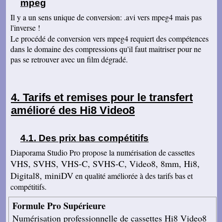
mpeg
un devis pour ce traitement ? D'avance merci
Cordialement
Il y a un sens unique de conversion: .avi vers mpeg4 mais pas
l'inverse !
Martine H
Merci de votre travail efficace et dans les
Le procédé de conversion vers mpeg4 requiert des compétences
délais. Très cordialement.
dans le domaine des compressions qu'il faut maitriser pour ne
pas se retrouver avec un film dégradé.
Marie-Françoise D
J'ai bien reçu le paquet ! je me suis délecté déjà
qqs minutes! merci Je n'hésiterai pas à vous
recommander Bien cordialement
Tarifs et remises pour le transfert
Vincent M
colis reçu parfait merci cldt
amélioré des Hi8 Video8
Patrick L
bien reçu hier le colis ! J'ai regardé le "résultat"
du travail que vous avez fait... et je suis très
Des prix bas compétitifs
satisfait ! Je suis même "bluffé" par la qualité
des vidéos, qui me semblent même "meilleures"
Diaporama Studio Pro propose la numérisation de cassettes
qu'en VHF ! Merci beaucoup en tout cas, bien
VHS, SVHS, VHS-C, SVHS-C, Video8, 8mm, Hi8,
cordialement.
Digital8, miniDV
en qualité améliorée à des tarifs bas et
Frédérique B
compétitifs.
Je suis extrêmement heureuse du travail qui a
été fait aussi bien pour les photos que les
vidéos. Les retouches sont excellentes, et tous
Formule Pro Supérieure
les formats inimaginables ont pu être traités,
aussi bien pour des négatifs que pour des
Numérisation professionnelle de cassettes Hi8 Video8