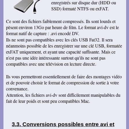
enregistrés sur disque dur (HDD ou
Paule W
SSD) formaté NTFS ou exFAT.
J'ai bien reçu le colis. Je vous remercie pour
votre sérieux et votre professionnalisme.
cordialement
Ce sont des fichiers faiblement compressés. Ils sont lourds et
J-Baptise J
pèsent environ 13Go par heure de film. Le format avi-dv est le
Madame, J'ai reçu votre envoi ce matin, et ai
format natif de capture : .avi encodé DV.
visionné le DVD réalisé. Je vous remercie pour
votre excellent travail et ses modalités de
Ils ne sont pas compatibles avec les clés USB Fat32. Il sera
traitement. Très cordialement,
néanmoins possible de les enregistrer sur une clé USB, formatée
exFAT uniquement, et ayant une capacité suffisante. Mais ce
Bruno B
Bonjour Me Masse Je viens de recevoir le
n'est pas une idée intéressante surtout qu'ils ne sont pas
précieux sésame, résultat d'un précieux travail
compatibles avec une télévision en lecture directe.
réalisé par une précieuse personne. Mon
intuition de vous choisir était la bonne Encore
mille merci Très agréable journée
Ils vous permettront essentiellement de faire des montages vidéo
Eva G
et de pouvoir choisir le format de compression de sortie à votre
Merci beaucoup j'ai bien recu le colis et je suis
convenance.
tres contante des films. Je voulais vous
Attention, les fichiers avi-dv sont difficilement manipulables du
demander si vous faites aussi des vieux films
sur bobines ? J'en ai pas mal de cela aussi.
fait de leur poids et sont peu compatibles Mac.
Cordialement
Jean-Philippe R
J'ai bien reçu le colis et je suis content de la
qualité des DVD Il me reste 21 cassettes VHSC
Conversions possibles entre avi et
de 45 min à traiter de la même façon, avec la
qualité vidéo améliorée. Pouvez-vous m'envoyer