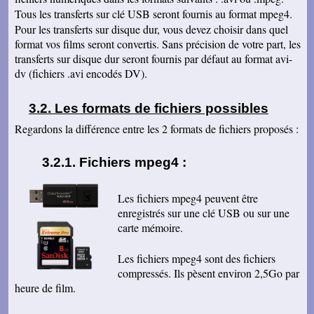
Tous les transferts sur clé USB seront fournis au format mpeg4.
Isabelle L
A la suite d'un anniversaire chez un ami
Pour les transferts sur disque dur, vous devez choisir dans quel
d'enfance qui nous a montré des films de notre
format vos films seront convertis. Sans précision de votre part, les
enfance qu'il a fait repiquer de ses cassettes
transferts sur disque dur seront fournis par défaut au format avi-
par votre société, j'ai décidé de vous confier les
miennes. Après avoir reçu ma commande, j'ai
dv (fichiers .avi encodés DV).
été de nouveau bluffée par la qualité des
transferts effectués. Je vous remercie et je
parlerai de vous si l'occasion se présente.
Les formats de fichiers possibles
Cordialement.
Regardons la différence entre les 2 formats de fichiers proposés :
Gérard H
Merci beaucoup et félicitations pour le suivi de
vos clients. Je ne manquerai pas de vous
Fichiers mpeg4 :
contacter pour vous donner des nouvelles.
Cordialement
Chantal S
Les fichiers mpeg4 peuvent être
Bien recu mon dvd je l ai regarde c est super
enregistrés sur une clé USB ou sur une
beau souvenir de mes parents merci beaucoup
carte mémoire.
tres cordialement
Jean V
Les fichiers mpeg4 sont des fichiers
Toutes mes felicitations. Tout est parfait :
accueil, suivi, traitement et résultat de mes
compressés. Ils pèsent environ 2,5Go par
transferts de cassettes vhs. Merci merci ! A très
heure de film.
bientôt parce que j'ai des diapos a numeriser
mais il faut que je fasse un tri avant. Bonnes
fêtes.