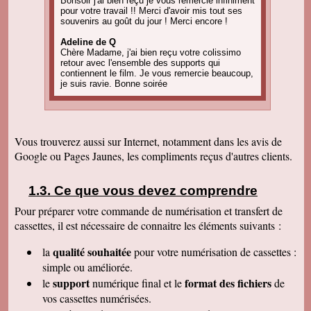
Bonsoir j'ai bien reçu je vous remercie infiniment
pour votre travail !! Merci d'avoir mis tout ses
souvenirs au goût du jour ! Merci encore !
Adeline de Q
Chère Madame, j'ai bien reçu votre colissimo
retour avec l'ensemble des supports qui
contiennent le film. Je vous remercie beaucoup,
je suis ravie. Bonne soirée
Amandine C
Bonjour, pour information on est tous ravis du
résultat des vidéos! Merci encore et j'ai d'autres
projets de commande, alors, sûrement à bientôt
Vous trouverez aussi sur Internet, notamment dans les avis de
! Cordialement
Google ou Pages Jaunes, les compliments reçus d'autres clients.
Corinne B
Bonjour, j'ai bien reçu le colis et la qualité
d'image est parfaite. Merci beaucoup
Ce que vous devez comprendre
Pour préparer votre commande de numérisation et transfert de
Nadine H
Bonjour, on a bien reçu le colis on vous
cassettes, il est nécessaire de connaitre les éléments suivants :
remercie beaucoup bonne journée
qualité souhaitée
la
pour votre numérisation de cassettes
:
Christian R
Encore une belle expérience, comme la
simple ou améliorée.
première fois nous sommes ravis. Merci de
support
format des fichiers
le
numérique final et le
de
pouvoir nous faire revivre le passé Travail
raffiné, effectué consciencieusement , avec en
vos cassettes numérisées.
plus des délais et prix tout à fait corrects