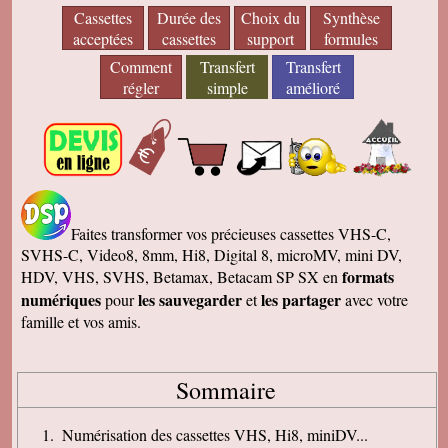
Cassettes
Durée des
Choix du
Synthèse
acceptées
cassettes
support
formules
Comment
Transfert
Transfert
régler
simple
amélioré
Faites transformer vos précieuses cassettes VHS-C,
SVHS-C, Video8, 8mm, Hi8, Digital 8, microMV, mini DV,
formats
HDV, VHS, SVHS, Betamax, Betacam SP SX en
numériques
les sauvegarder
les partager
pour
et
avec votre
famille et vos amis.
Sommaire
Numérisation des cassettes VHS, Hi8, miniDV...