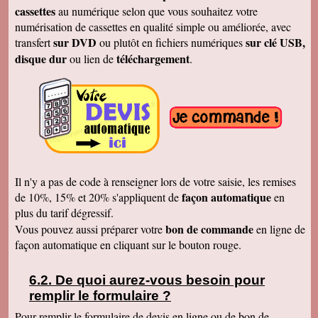
Cécile B.
cassettes
au numérique selon que vous souhaitez votre
J'ai bien reçu le DVD et le son est parfait. Je
vous remercie de vos efforts. Bien cordialement
numérisation de cassettes en qualité simple ou améliorée, avec
sur DVD
sur clé USB,
transfert
ou plutôt en fichiers numériques
Bernard D.
Bien reçu votre COLIS - Travail fénoménal que
disque dur
téléchargement
ou lien de
.
j'ai eu peur d'entreprendre !!!!!!!!!!!!! Le disque
DUR et les CD/DVD fonctionnement
parfaitement ........ Je vais entreprendre
pour........ NOEL 3 copies. pour mes 3 enfants
de 1980 à ce jour . MERCI MERCI MERCI Je
vais communiquer vos coordonnées à mon
entourage...
Véronique F.
Bien reçu,cela fait plaisir de revoir tout çà!
Cordialement
Il n'y a pas de code à renseigner lors de votre saisie, les remises
Marc T.
façon automatique
de 10%, 15% et 20% s'appliquent de
en
J'ai reçu le DVD hier. Merci beaucoup, j'aurai
plus du tarif dégressif.
d'autres bandes à vous envoyer dont du super8.
Cordialement
bon de commande
Vous pouvez aussi préparer votre
en ligne de
façon automatique en cliquant sur le bouton rouge.
François L.
Je viens de recevoir le colis. J'ai branché le
disque sur mon portable (système mac OS
10.10) et tous les fichiers se sont ouverts.
De quoi aurez-vous besoin pour
Merci pour le chèque de remboursement. Il est
remplir le formulaire ?
clair que j'indiquerais vos coordonnées aux
parents et amis qui seraient intéressés. Bien
Pour remplir le formulaire de devis en ligne ou de bon de