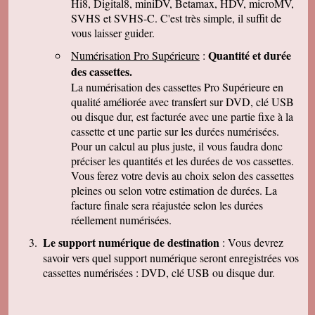
Hi8, Digital8, miniDV, Betamax, HDV, microMV,
J-Pierre B.
Tout est OK, merci! Dans l'avenir, j'aurai sans
SVHS et SVHS-C. C'est très simple, il suffit de
doute encore recours à vous pour le même
vous laisser guider.
genre de travail. Cordialement
Quantité et durée
Numérisation Pro Supérieure
:
Félix F.
J'ai bien reçu votre colis et vous remercie d'
des cassettes.
avoir effectué ce travail délicat . J'ai visionné
La numérisation des cassettes Pro Supérieure en
les disquettes et suis pour ma part satisfait , je
pense que mon fils sera très heureux de
qualité améliorée avec transfert sur DVD, clé USB
retrouver de tels souvenirs. Merci beaucoup
ou disque dur, est facturée avec une partie fixe à la
pour la rapidité du traitement de ma commande,
cassette et une partie sur les durées numérisées.
Très cordialement.
Pour un calcul au plus juste, il vous faudra donc
Michel J.
préciser les quantités et les durées de vos cassettes.
Bonjour merci de votre professionalisme et
exactitude si l'occasion se présente de vous
Vous ferez votre devis au choix selon des cassettes
faire connaître je le ferai avec plaisir.
pleines ou selon votre estimation de durées. La
Cordialement
facture finale sera réajustée selon les durées
réellement numérisées.
Le support numérique de destination
: Vous devrez
savoir vers quel support numérique seront enregistrées vos
cassettes numérisées : DVD, clé USB ou disque dur.