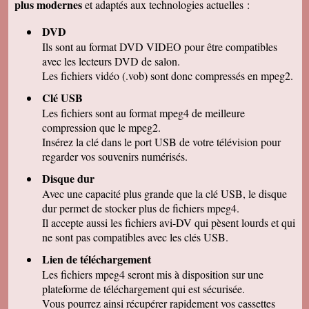
plus modernes
et adaptés aux technologies actuelles :
Marcel G
On se régale à regarder nos cassettes
DVD
numerisées. c'est vraiment un beau résultat.
Merci beaucoup pour votre sérieux. A bientôt.
Ils sont au format DVD VIDEO pour être compatibles
avec les lecteurs DVD de salon.
René DR
Nous avons testé : tout semble bon et la
Les fichiers vidéo (.vob) sont donc compressés en mpeg2.
récupération sur Final Cut Pro X fonctionne.
Merci pour votre professionnalisme.
Clé USB
Les fichiers sont au format mpeg4 de meilleure
Margot P
Studio très compétent, efficace, sympathique et
compression que le mpeg2.
arrangeant à prix bon marché, je recommande
Insérez la clé dans le port USB de votre télévision pour
vivement !
regarder vos souvenirs numérisés.
Christian R
NOUS VENONS DE VISIONNER NOS FILMS
Disque dur
ET TENONS A VOUS REMERCIER POUR
Avec une capacité plus grande que la clé USB, le disque
VOTRE :
-ACCUEIL
dur permet de stocker plus de fichiers mpeg4.
-QUALITE DE TRAVAIL
Il accepte aussi les fichiers avi-DV qui pèsent lourds et qui
-PROFESSIONNALISME
ne sont pas compatibles avec les clés USB.
François M
Lien de téléchargement
C'est avec grand plaisir que j'ai revécu mon
passage professionnel à Séville, grace à votre
Les fichiers mpeg4 seront mis à disposition sur une
duplication VHS/USB recue ce matin.
plateforme de téléchargement qui est sécurisée.
Permettez moi de vous féliciter pour la qualité
de votre travail. Je ne manquerai pas de parler
Vous pourrez ainsi récupérer rapidement vos cassettes
de vous. Bonne soirée.