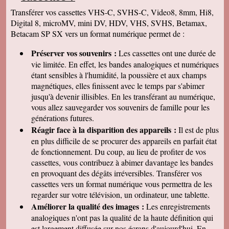
Ferrat • Peillon • Saint-Martin-Vésubie • Broc •
Transférer vos cassettes VHS-C, SVHS-C, Video8, 8mm, Hi8,
Cabris • Théoule-sur-Mer • Saint-Blaise • Sainte-
Digital 8, microMV, mini DV, HDV, VHS, SVHS, Betamax,
Agnès • Cantaron • Lucéram • Berre-les-Alpes •
Betacam SP SX vers un format numérique permet de :
Lantosque • Spéracèdes • Castellar • Valdeblore •
Préserver vos souvenirs :
Les cassettes ont une durée de
vie limitée. En effet, les bandes analogiques et numériques
étant sensibles à l'humidité, la poussière et aux champs
magnétiques, elles finissent avec le temps par s'abimer
jusqu'à devenir illisibles. En les
transférant au numérique,
vous allez sauvegarder vos souvenirs de famille pour les
générations futures.
Réagir face à la disparition des appareils :
Il est de plus
en plus difficile de se procurer des appareils en parfait état
de fonctionnement. Du coup, au lieu de profiter de vos
cassettes, vous contribuez à abimer davantage les bandes
en provoquant des dégâts irréversibles. Transférer vos
cassettes vers un format numérique vous permettra de les
regarder sur votre télévision, un ordinateur, une tablette.
Améliorer la qualité des images :
Les enregistrements
analogiques n'ont pas la qualité de la haute définition qui
est largement diffusée sur nos écrans d'aujourd'hui. En