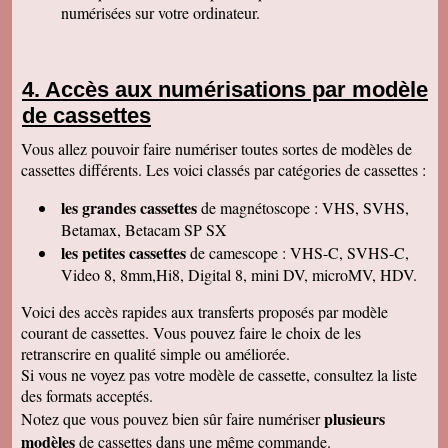
numérisées sur votre ordinateur.
Isabelle L
A la suite d'un anniversaire chez un ami
d'enfance qui nous a montré des films de notre
enfance qu'il a fait repiquer de ses cassettes
Accès aux numérisations par modèle
par votre société, j'ai décidé de vous confier les
miennes. Après avoir reçu ma commande, j'ai
de cassettes
été de nouveau bluffée par la qualité des
transferts effectués. Je vous remercie et je
Vous allez pouvoir faire numériser toutes sortes de modèles de
parlerai de vous si l'occasion se présente.
Cordialement.
cassettes différents. Les voici classés par catégories de cassettes :
Gérard H
les grandes cassettes
de magnétoscope : VHS, SVHS,
Merci beaucoup et félicitations pour le suivi de
vos clients. Je ne manquerai pas de vous
Betamax, Betacam SP SX
contacter pour vous donner des nouvelles.
les petites cassettes
de camescope : VHS-C, SVHS-C,
Cordialement
Video 8, 8mm,Hi8, Digital 8, mini DV, microMV, HDV.
Chantal S
Bien recu mon dvd je l ai regarde c est super
Voici des accès rapides aux transferts proposés par modèle
beau souvenir de mes parents merci beaucoup
courant de cassettes. Vous pouvez faire le choix de les
tres cordialement
retranscrire en qualité simple ou améliorée.
Jean V
Si vous ne voyez pas votre modèle de cassette, consultez la liste
Toutes mes felicitations. Tout est parfait :
accueil, suivi, traitement et résultat de mes
des formats acceptés.
transferts de cassettes vhs. Merci merci ! A très
plusieurs
Notez que vous pouvez bien sûr faire numériser
bientôt parce que j'ai des diapos a numeriser
mais il faut que je fasse un tri avant. Bonnes
modèles
de cassettes dans une même commande.