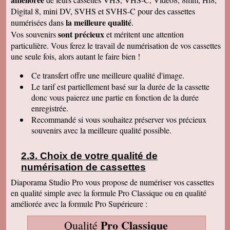
: une grande joie pour mes enfants et mes
Digital 8, mini DV, SVHS et SVHS-C pour des cassettes
petits enfants. Je vous recommanderais dans
mon entourage pour votre sérieux. Merci
la meilleure qualité
numérisées dans
.
encore.
sont précieux
Vos souvenirs
et méritent une attention
Aurélie V
particulière. Vous ferez le travail de numérisation de vos cassettes
Bonjour Sandrine !! J'ai mis du temps pour vous
une seule fois, alors autant le faire bien !
écrire un commentaire très positif car nous
avons mis du temps à visualiser votre
Merveilleux travail !!! Les films sont super !!
Ce transfert
offre une meilleure qualité d'image.
Excellente qualité d'images malgré l'âge des K7
Le tarif est partiellement basé sur la durée de la cassette
:) Vous êtes une personne de confiance et je
suis heureuse de vous avoir confié les vidéos
donc vous paierez une partie en fonction de la durée
de ma Maman décédée !! Je vous recommande
enregistrée.
vraiment !! Prenez bien soin de vous !! Au
Recommandé si vous souhaitez préserver vos précieux
plaisir
souvenirs avec la meilleure qualité possible.
Gislaine P
Vraiment je vous remercie pour votre travail on
dirait des films de maintenant ! Je ne pensais
Choix de votre qualité de
pas que ça rendrait aussi bien du fait que mes
cassettes sont vieilles plus de 30 ans ! Je vais
numérisation de cassettes
parler de vous à ma soeur qui a des cassettes a
copier aussi sur des cd. Bonne journée
Diaporama Studio Pro vous propose de numériser vos cassettes
cordialement
en qualité simple avec la formule Pro Classique ou en qualité
améliorée avec la formule Pro Supérieure :
Félix F.
J'ai bien reçu votre colis et vous remercie d'
avoir effectué ce travail délicat . J'ai visionné
Pro Classique
Qualité
les disquettes et suis pour ma part satisfait , je