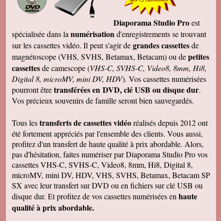
Diaporama Studio Pro
est
numérisation
spécialisée dans la
d'enregistrements se trouvant
grandes cassettes
sur les cassettes vidéo. Il peut s'agir de
de
petites
magnétoscope (VHS, SVHS, Betamax, Betacam) ou de
cassettes
de camescope (
VHS-C, SVHS-C, Video8, 8mm, Hi8,
Digital 8, microMV, mini DV, HDV
). Vos cassettes numérisées
transférées en DVD, clé USB ou disque dur
pourront être
.
Vos précieux souvenirs de famille seront bien sauvegardés.
transferts de cassettes vidéo
Tous les
réalisés depuis 2012 ont
été fortement appréciés par l'ensemble des clients. Vous aussi,
profitez d'un transfert de haute qualité à prix abordable. Alors,
pas d'hésitation, faites numériser par Diaporama Studio Pro vos
cassettes VHS-C, SVHS-C, Video8, 8mm, Hi8, Digital 8,
microMV, mini DV, HDV, VHS, SVHS, Betamax, Betacam SP
SX avec leur transfert sur DVD ou en fichiers sur clé USB ou
haute
disque dur. Et profitez de vos cassettes numérisées en
qualité à prix abordable.