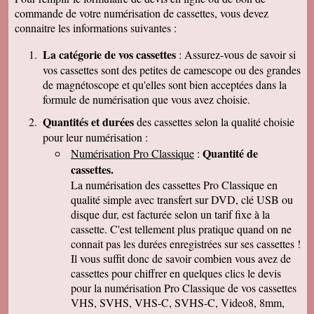
cordialement
commande de votre numérisation de cassettes, vous devez
Nicolas B.
connaitre les informations suivantes :
J ai bien recu le colis. Les cd sont impeccables.
Je vous remercie. Bien cordialement
La catégorie de vos cassettes
: Assurez-vous de savoir si
Thierry P.
vos cassettes sont des petites de camescope ou des grandes
j'ai bien reçu les lots de dvd ! merci de votre
de magnétoscope et qu'elles sont bien acceptées dans la
travail et de votre gentillesse ! cordialement
formule de numérisation que vous avez choisie.
Patrick C.
J 'ai bien reçu le colis , je suis content de votre
Quantités et durées
des cassettes selon la qualité choisie
travail, ma famille en métropole doit vous
pour leur numérisation :
envoyer le reste des cassettes. Cordialement
Quantité de
Numérisation Pro Classique
:
J-Claude L.
cassettes.
Bonjour, je voulait vous remercier sincérement
pour le travail que avez effectuer en restituant
La numérisation des cassettes Pro Classique en
les films de nos cassettes mini dv sur dvd.
qualité simple avec transfert sur DVD, clé USB ou
Vôtre travail est excellent et vôtre sérieux est
disque dur, est facturée selon un tarif fixe à la
irréprochable. Nous auront d'autre cassettes a
vous envoyer prochainement. Encore merci est
cassette. C'est tellement plus pratique quand on ne
désoler de vous remercier avec autant de retard
connait pas les durées enregistrées sur ses cassettes !
... Bonne continuation
Il vous suffit donc de savoir combien vous avez de
Caroline P.
cassettes pour chiffrer en quelques clics le devis
Merci pour votre professionnalisme. vous etes
pour la numérisation Pro Classique de vos cassettes
une bonne adresse et ne manquerais pas de
parler de vous . Encore merci
VHS, SVHS, VHS-C, SVHS-C, Video8, 8mm,