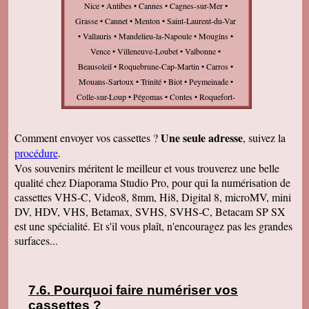
Nice • Antibes • Cannes • Cagnes-sur-Mer •
Grasse • Cannet • Menton • Saint-Laurent-du-Var
• Vallauris • Mandelieu-la-Napoule • Mougins •
Vence • Villeneuve-Loubet • Valbonne •
Beausoleil • Roquebrune-Cap-Martin • Carros •
Mouans-Sartoux • Trinité • Biot • Peymeinade •
Colle-sur-Loup • Pégomas • Contes • Roquefort-
les-Pins • Gaude • Saint-André-de-la-Roche •
Roquette-sur-Siagne • Drap • Villefranche-sur-
Une seule adresse
Comment envoyer vos cassettes ?
, suivez la
Mer • Levens • Tourrette-Levens • Cap-d'Ail •
procédure
.
Saint-Jeannet • Gattières • Rouret • Tourrettes-sur-
Vos souvenirs méritent le meilleur et vous trouverez une belle
Loup • Saint-Cézaire-sur-Siagne • Sospel •
qualité chez Diaporama Studio Pro, pour qui la numérisation de
Beaulieu-sur-Mer • Saint-Vallier-de-Thiey •
cassettes VHS-C, Video8, 8mm, Hi8, Digital 8, microMV, mini
Châteauneuf-Grasse • Colomars • Saint-Paul-de-
DV, HDV, VHS, Betamax, SVHS, SVHS-C, Betacam SP SX
Vence • Auribeau-sur-Siagne • Saint-Martin-du-
est une spécialité. Et s'il vous plaît, n'encouragez pas les grandes
Var • Tignet • Turbie • Bar-sur-Loup • Escarène •
surfaces...
Opio • Peille • Aspremont • Èze • Tende • Breil-
sur-Roya • Falicon • Puget-Théniers •
Roquebillière • Castagniers • Blausasc • Gilette •
Pourquoi faire numériser vos
Saint-Étienne-de-Tinée • Gorbio • Saint-Jean-Cap-
cassettes
?