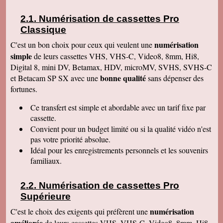
de la satisfaction de ses clients Services à
consommer sans modération Qu' on se le dise !
Numérisation de cassettes Pro
Denise J
Classique
Merci pour votre très agréable numérisation sur
ma clé USB 64 qui fonctionne parfaitement et
numérisation
C'est un bon choix pour ceux qui veulent une
facilement. J'ai déménagé en Résidence
simple
autonomie et trouvé quelqu'un pour la lancer sur
de leurs cassettes VHS, VHS-C, Video8, 8mm, Hi8,
l'écran. Mais c'était simple et évident, avec un
Digital 8, mini DV, Betamax, HDV, microMV, SVHS, SVHS-C
peu de courage et de réflexion j'y serai
bonne qualité
et Betacam SP SX avec une
sans dépenser des
parvenue. Tout fonctionne, facile d'accès.
Merci. Je garde vos coordonnées. Bien
fortunes.
cordialement
Ce transfert
est simple et abordable avec un tarif fixe par
Bernard G
Pour votre livre d'or : J'ai oublié ou plutôt remis
cassette.
à plus tard ce que je devais vous écrire après
Convient pour un budget limité ou si la qualité vidéo n'est
avoir reçu le disque dur. Pardonnez ma
négligence. Je tiens à vous redire toute ma
pas votre priorité absolue.
satisfaction, pour le travail accompli, mais aussi
Idéal pour les enregistrements personnels et les souvenirs
vous remercier pour la qualité de votre relation
avec vos clients, ce qui constitue au final une
familiaux.
expérience à la fois agréable et réussie quant
aux résultats. Avec tous mes voeux de succès
pour votre entreprise. Bien cordialement
Numérisation de cassettes Pro
Supérieure
Claudine T
colis est arrivé il y a une heure. Juste le temps
numérisation
C'est le choix des exigents qui préfèrent une
de déballer et de picorer d'une cassette à l'autre.
Merci pour le travail. Nos souvenirs sont sauvés
améliorée
de leurs cassettes VHS, VHS-C, Video8, 8mm, Hi8,