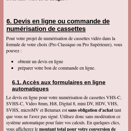
Cordialement
François R
Bien reçu la K7 et la clé. Le travail est parfait.
Devis en ligne ou commande de
Merci.
numérisation de cassettes
Bernard D
Colis bien arrivé, MERCI pour ce travail @+
Pour votre projet de numérisation de cassettes vidéo dans la
formule de votre choix (Pro Classique ou Pro Supérieure), vous
Hervé L
J'ai bien reçu le colis. Après visonnage de
pouvez :
quelques extraits, tout est parfait. Je vous en
remercie. Passez une bonne soirée.
obtenir un devis en ligne
Christophe M.
préparer votre bon de commande en ligne.
Nous avons bien reçu les K7 et le disque dur.
Je vous remercie pour ce travail de copie
minutieux que vous avez réalisé avec soin.
Accès aux formulaires en ligne
Nous sommes ravis et très émus de revoir tout
ce passé, ces images de nos filles petites, il y
automatiques
a plus de 20 ans, et de notre mariage... Merci
infiniment. Bien cordialement PS / je ne
Le devis en ligne pour votre numérisation de cassettes VHS-C,
manquerai pas de recommander votre
SVHS-C, Video 8mm, Hi8, Digital 8, mini DV, HDV, VHS,
entreprise.
sans obligation d'achat
SVHS, microMV et Betamax est
tant
Jacques P.
que vous ne l'avez pas signé. Utilisez donc sans modération ce
J'ai bien reçu la K7 et les DVD, c'est parfait.
système automatique pour faire vos calculs. En quelques clics,
Merci
montant total pour votre conversion de
vous afficherez le