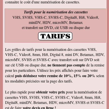
connaitre le coût d'une numérisation de cassettes.
rappellent de nombreux souvenirs Merci Je
reviendrai sans doute auprès de vous et vous
ferai de la publicité Bien sincèrement
Tarifs pour la numérisation des cassettes
VHS, SVHS, VHS-C, SVHS-C, Digital8, Hi8, Video8,
François M
Bien reçu! Reste à monter pour éliminer ! A
miniDV, HDV, microMV, Betamax
bientôt pour du 8 et sup8mm.
et transfert sur DVD, clé USB ou disque dur
Josiane B
Le colis est effectivement arrivé le 24, la veille
de Noël, c'était parfait. Elle est très contente de
pouvoir passer à nouveau un moment avec ses
amis et son mari, presque tous décédés.
Les grilles de tarifs pour la numérisation des cassettes VHS,
Encore merci pour votre efficacité. Je vous ferai
VHS-C, Video8, 8mm, Hi8, Digital 8, mini DV, Betamax, HDV,
de la pub si l'occasion se présente ! Je vous
souhaite une bonne année avec beaucoup de
microMV, SVHS et SVHS-C avec transfert soit sur DVD soit
vidéos à transposer. Bien cordialement,
ne tiennent pas compte
sur clé USB ou disque dur,
de la remise
Séverine L
pour les particuliers. Utilisez les prix affichés pour faire votre
J'ai reçu le colis . Merci ça a l'air impeccable !
puis déduisez votre remise de 10%, 15% ou 20%
calcul
selon
Bonnes fêtes et à très bientôt pour d'autres
travaux.
les modalités précisées sur la page des tarifs.
Josiane B
Fantastique. Encore merci. Je vous remercie
obtenir votre prix
Le plus rapide pour
pour la numérisation de
beaucoup de la rapidité avec laquelle vous avez
cassettes VHS, SVHS, VHS-C, SVHS-C, Video8, 8mm, Hi8,
traité ma commande.
Digital8, miniDV, Betamax, HDV, microMV, SVHS et SVHS-C
Anaïs H
votre devis en ligne !
est de faire
J'ai bien reçu le colis. Merci pour votre travail.