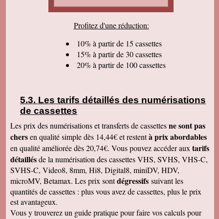
cordialement.
Serge T
Profitez d'une réduction:
J'ai bien reçu votre paquet, et je suis très
content de votre travail et vous en remercie. Je
dois dire qu'au début j'étais un peu septique vu
10% à partir de 15 cassettes
les prix . merci beaucoup Cordialement
15% à partir de 30 cassettes
20% à partir de 100 cassettes
Pierre B
Je suis très très très satisfait de votre travail.
Continuez comme ça. Je pense que c'est votre
meilleure publicité, c'est la qualité du travail que
vous faites. Je vous souhaite bonne journée et
Les tarifs détaillés des numérisations
que les affaires aillent très bien.
de cassettes
Jacques N
Colis reçu ce jour, satisfait du bon travail réalisé
ne sont pas
Les prix des numérisations et transferts de cassettes
par vos soins. Merci encore, Cordialement
chers
à prix abordables
en qualité simple dès 14,44€ et restent
Hervé R
tarifs
en qualité améliorée dès 20,74€. Vous pouvez accéder aux
j'ai bien reçu les CD et les K7 en retour, merci
détaillés
de la numérisation des cassettes VHS, SVHS, VHS-C,
de cet excellent traitement. Très bons résultats
SVHS-C, Video8, 8mm, Hi8, Digital8, miniDV, HDV,
Pascal R
dégressifs
microMV, Betamax. Les prix sont
suivant les
bonjour bien reçu le colis samedi après
visionnage le travail est superbe
quantités de cassettes : plus vous avez de cassettes, plus le prix
est avantageux.
Francis C
J' ai bien reçu votre envoi Les premières
Vous y trouverez un guide pratique pour faire vos calculs pour
visualisations montrent un beau travail, et