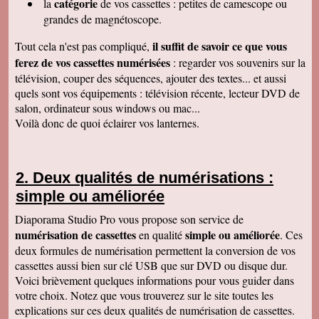
catégorie
la
de vos cassettes : petites de camescope ou
À recommander sans hésitation
Les Alesiens
grandes de magnétoscope.
Alysson Q
il suffit de savoir ce que vous
Tout cela n'est pas compliqué,
Bonjour, super ! Suite au super résultat de la
première cassette, mes grands-parents ont
ferez de vos cassettes numérisées
: regarder vos souvenirs sur la
décidé de toutes les faire pour pouvoir voir a
télévision, couper des séquences, ajouter des textes... et aussi
nouveau ces souvenirs sur la télé :)
Cordialement
quels sont vos équipements : télévision récente, lecteur DVD de
salon, ordinateur sous windows ou mac...
Cécile M
Bonjour. Je viens de recevoir le colis et je suis
Voilà donc de quoi éclairer vos lanternes.
en train de regarder les films sur mon ordinateur.
C'est top! Un très grand merci pour votre travail.
C'était un plaisir de traiter avec vous. Très
cordialement.
Deux qualités de numérisations :
Amandine L
simple ou améliorée
Bonjour nous avons bien reçus les cassettes et
les vidéos sont supers ! Merci beaucoup
Cordialement,
Diaporama Studio Pro vous propose son service de
numérisation de cassettes
simple ou améliorée
en qualité
. Ces
Jean-Marie B
Colis bien reçu ça marche en direct sur la TV.
deux formules de numérisation permettent la conversion de vos
Merci beaucoup. Des amis vont vous contacter
cassettes aussi bien sur clé USB que sur DVD ou disque dur.
de ma part. Bonne continuation
Voici brièvement quelques informations pour vous guider dans
Alain L
votre choix. Notez que vous trouverez sur le site toutes les
Le service aux clients est un art Mme Masse
explications sur ces deux qualités de numérisation de cassettes.
est une artiste qui aime son métier et se soucie