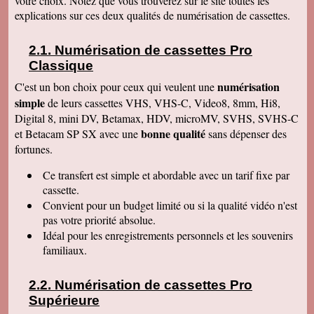
votre choix. Notez que vous trouverez sur le site toutes les
Le service aux clients est un art Mme Masse
explications sur ces deux qualités de numérisation de cassettes.
est une artiste qui aime son métier et se soucie
de la satisfaction de ses clients Services à
consommer sans modération Qu' on se le dise !
Numérisation de cassettes Pro
Denise J
Classique
Merci pour votre très agréable numérisation sur
ma clé USB 64 qui fonctionne parfaitement et
numérisation
C'est un bon choix pour ceux qui veulent une
facilement. J'ai déménagé en Résidence
simple
autonomie et trouvé quelqu'un pour la lancer sur
de leurs cassettes VHS, VHS-C, Video8, 8mm, Hi8,
l'écran. Mais c'était simple et évident, avec un
Digital 8, mini DV, Betamax, HDV, microMV, SVHS, SVHS-C
peu de courage et de réflexion j'y serai
bonne qualité
et Betacam SP SX avec une
sans dépenser des
parvenue. Tout fonctionne, facile d'accès.
Merci. Je garde vos coordonnées. Bien
fortunes.
cordialement
Ce transfert
est simple et abordable avec un tarif fixe par
Bernard G
Pour votre livre d'or : J'ai oublié ou plutôt remis
cassette.
à plus tard ce que je devais vous écrire après
Convient pour un budget limité ou si la qualité vidéo n'est
avoir reçu le disque dur. Pardonnez ma
négligence. Je tiens à vous redire toute ma
pas votre priorité absolue.
satisfaction, pour le travail accompli, mais aussi
Idéal pour les enregistrements personnels et les souvenirs
vous remercier pour la qualité de votre relation
avec vos clients, ce qui constitue au final une
familiaux.
expérience à la fois agréable et réussie quant
aux résultats. Avec tous mes voeux de succès
pour votre entreprise. Bien cordialement
Numérisation de cassettes Pro
Supérieure
Claudine T
colis est arrivé il y a une heure. Juste le temps