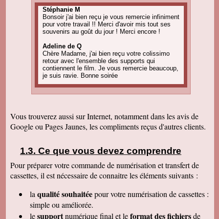
Stéphanie M
Bonsoir j'ai bien reçu je vous remercie infiniment
pour votre travail !! Merci d'avoir mis tout ses
souvenirs au goût du jour ! Merci encore !
Adeline de Q
Chère Madame, j'ai bien reçu votre colissimo
retour avec l'ensemble des supports qui
contiennent le film. Je vous remercie beaucoup,
je suis ravie. Bonne soirée
Amandine C
Bonjour, pour information on est tous ravis du
résultat des vidéos! Merci encore et j'ai d'autres
projets de commande, alors, sûrement à bientôt
Vous trouverez aussi sur Internet, notamment dans les avis de
! Cordialement
Google ou Pages Jaunes, les compliments reçus d'autres clients.
Corinne B
Bonjour, j'ai bien reçu le colis et la qualité
d'image est parfaite. Merci beaucoup
Ce que vous devez comprendre
Pour préparer votre commande de numérisation et transfert de
Nadine H
Bonjour, on a bien reçu le colis on vous
cassettes, il est nécessaire de connaitre les éléments suivants :
remercie beaucoup bonne journée
qualité souhaitée
la
pour votre numérisation de cassettes
:
Christian R
Encore une belle expérience, comme la
simple ou améliorée.
première fois nous sommes ravis. Merci de
support
format des fichiers
le
numérique final et le
de
pouvoir nous faire revivre le passé Travail