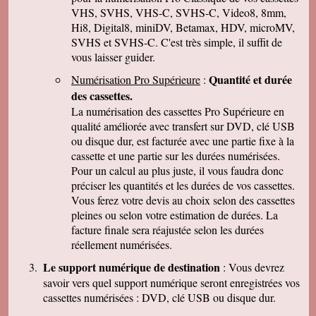
parler de vous . Encore merci
VHS, SVHS, VHS-C, SVHS-C, Video8, 8mm,
Hi8, Digital8, miniDV, Betamax, HDV, microMV,
J-Pierre B.
Tout est OK, merci! Dans l'avenir, j'aurai sans
SVHS et SVHS-C. C'est très simple, il suffit de
doute encore recours à vous pour le même
vous laisser guider.
genre de travail. Cordialement
Quantité et durée
Numérisation Pro Supérieure
:
Félix F.
J'ai bien reçu votre colis et vous remercie d'
des cassettes.
avoir effectué ce travail délicat . J'ai visionné
La numérisation des cassettes Pro Supérieure en
les disquettes et suis pour ma part satisfait , je
pense que mon fils sera très heureux de
qualité améliorée avec transfert sur DVD, clé USB
retrouver de tels souvenirs. Merci beaucoup
ou disque dur, est facturée avec une partie fixe à la
pour la rapidité du traitement de ma commande,
cassette et une partie sur les durées numérisées.
Très cordialement.
Pour un calcul au plus juste, il vous faudra donc
Michel J.
préciser les quantités et les durées de vos cassettes.
Bonjour merci de votre professionalisme et
exactitude si l'occasion se présente de vous
Vous ferez votre devis au choix selon des cassettes
faire connaître je le ferai avec plaisir.
pleines ou selon votre estimation de durées. La
Cordialement
facture finale sera réajustée selon les durées
réellement numérisées.
Le support numérique de destination
: Vous devrez
savoir vers quel support numérique seront enregistrées vos
cassettes numérisées : DVD, clé USB ou disque dur.