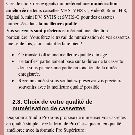
numérisation
C'est le choix des exigents qui préfèrent une
de déballer et de picorer d'une cassette à l'autre.
Merci pour le travail. Nos souvenirs sont sauvés
améliorée
de leurs cassettes VHS, VHS-C, Video8, 8mm, Hi8,
: une grande joie pour mes enfants et mes
Digital 8, mini DV, SVHS et SVHS-C pour des cassettes
petits enfants. Je vous recommanderais dans
mon entourage pour votre sérieux. Merci
la meilleure qualité
numérisées dans
.
encore.
sont précieux
Vos souvenirs
et méritent une attention
Aurélie V
particulière. Vous ferez le travail de numérisation de vos cassettes
Bonjour Sandrine !! J'ai mis du temps pour vous
une seule fois, alors autant le faire bien !
écrire un commentaire très positif car nous
avons mis du temps à visualiser votre
Merveilleux travail !!! Les films sont super !!
Ce transfert
offre une meilleure qualité d'image.
Excellente qualité d'images malgré l'âge des K7
Le tarif est partiellement basé sur la durée de la cassette
:) Vous êtes une personne de confiance et je
suis heureuse de vous avoir confié les vidéos
donc vous paierez une partie en fonction de la durée
de ma Maman décédée !! Je vous recommande
enregistrée.
vraiment !! Prenez bien soin de vous !! Au
Recommandé si vous souhaitez préserver vos précieux
plaisir
souvenirs avec la meilleure qualité possible.
Gislaine P
Vraiment je vous remercie pour votre travail on
dirait des films de maintenant ! Je ne pensais
Choix de votre qualité de
pas que ça rendrait aussi bien du fait que mes
cassettes sont vieilles plus de 30 ans ! Je vais
numérisation de cassettes
parler de vous à ma soeur qui a des cassettes a
copier aussi sur des cd. Bonne journée
Diaporama Studio Pro vous propose de numériser vos cassettes
cordialement
en qualité simple avec la formule Pro Classique ou en qualité
améliorée avec la formule Pro Supérieure :
Félix F.
J'ai bien reçu votre colis et vous remercie d'