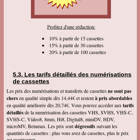
sommes très satisfaits. Encore tous mes
remerciements et bonne continuation. Bien
cordialement.
Serge T
Profitez d'une réduction:
J'ai bien reçu votre paquet, et je suis très
content de votre travail et vous en remercie. Je
dois dire qu'au début j'étais un peu septique vu
10% à partir de 15 cassettes
les prix . merci beaucoup Cordialement
15% à partir de 30 cassettes
20% à partir de 100 cassettes
Pierre B
Je suis très très très satisfait de votre travail.
Continuez comme ça. Je pense que c'est votre
meilleure publicité, c'est la qualité du travail que
vous faites. Je vous souhaite bonne journée et
Les tarifs détaillés des numérisations
que les affaires aillent très bien.
de cassettes
Jacques N
Colis reçu ce jour, satisfait du bon travail réalisé
ne sont pas
Les prix des numérisations et transferts de cassettes
par vos soins. Merci encore, Cordialement
chers
à prix abordables
en qualité simple dès 14,44€ et restent
Hervé R
tarifs
en qualité améliorée dès 20,74€. Vous pouvez accéder aux
j'ai bien reçu les CD et les K7 en retour, merci
détaillés
de la numérisation des cassettes VHS, SVHS, VHS-C,
de cet excellent traitement. Très bons résultats
SVHS-C, Video8, 8mm, Hi8, Digital8, miniDV, HDV,
Pascal R
dégressifs
microMV, Betamax. Les prix sont
suivant les
bonjour bien reçu le colis samedi après
visionnage le travail est superbe
quantités de cassettes : plus vous avez de cassettes, plus le prix
est avantageux.