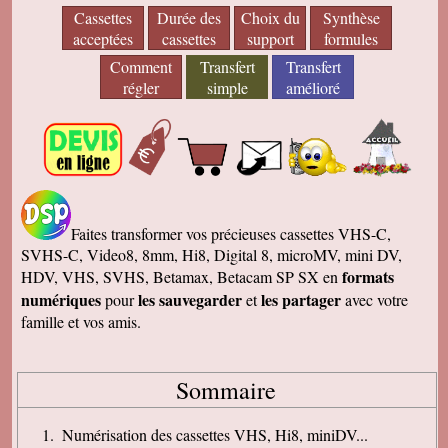
Cassettes
Durée des
Choix du
Synthèse
acceptées
cassettes
support
formules
Comment
Transfert
Transfert
régler
simple
amélioré
Faites transformer vos précieuses cassettes VHS-C,
SVHS-C, Video8, 8mm, Hi8, Digital 8, microMV, mini DV,
formats
HDV, VHS, SVHS, Betamax, Betacam SP SX en
numériques
les sauvegarder
les partager
pour
et
avec votre
famille et vos amis.
Sommaire
Numérisation des cassettes VHS, Hi8, miniDV...