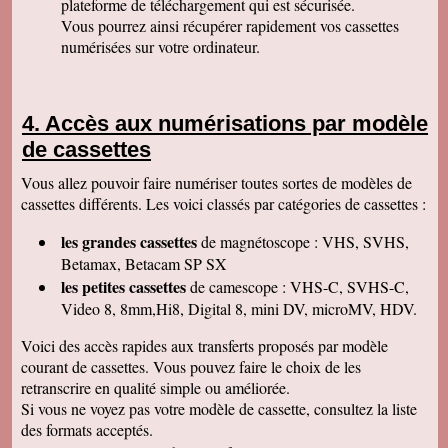
plateforme de téléchargement qui est sécurisée.
Permettez moi de vous féliciter pour la qualité
de votre travail. Je ne manquerai pas de parler
Vous pourrez ainsi récupérer rapidement vos cassettes
de vous. Bonne soirée.
numérisées sur votre ordinateur.
Isabelle L
A la suite d'un anniversaire chez un ami
d'enfance qui nous a montré des films de notre
enfance qu'il a fait repiquer de ses cassettes
Accès aux numérisations par modèle
par votre société, j'ai décidé de vous confier les
miennes. Après avoir reçu ma commande, j'ai
de cassettes
été de nouveau bluffée par la qualité des
transferts effectués. Je vous remercie et je
Vous allez pouvoir faire numériser toutes sortes de modèles de
parlerai de vous si l'occasion se présente.
Cordialement.
cassettes différents. Les voici classés par catégories de cassettes :
Gérard H
les grandes cassettes
de magnétoscope : VHS, SVHS,
Merci beaucoup et félicitations pour le suivi de
vos clients. Je ne manquerai pas de vous
Betamax, Betacam SP SX
contacter pour vous donner des nouvelles.
les petites cassettes
de camescope : VHS-C, SVHS-C,
Cordialement
Video 8, 8mm,Hi8, Digital 8, mini DV, microMV, HDV.
Chantal S
Bien recu mon dvd je l ai regarde c est super
Voici des accès rapides aux transferts proposés par modèle
beau souvenir de mes parents merci beaucoup
courant de cassettes. Vous pouvez faire le choix de les
tres cordialement
retranscrire en qualité simple ou améliorée.
Jean V
Si vous ne voyez pas votre modèle de cassette, consultez la liste
Toutes mes felicitations. Tout est parfait :
accueil, suivi, traitement et résultat de mes
des formats acceptés.
transferts de cassettes vhs. Merci merci ! A très