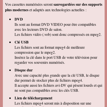
remercions de votre travail . Les vidéos sont de
sauvegardées sur des supports
Vos cassettes numérisées seront
bonne qualité. Cordialement
plus modernes
et adaptés aux technologies actuelles :
Marcel G
On se régale à regarder nos cassettes
DVD
numerisées. c'est vraiment un beau résultat.
Merci beaucoup pour votre sérieux. A bientôt.
Ils sont au format DVD VIDEO pour être compatibles
avec les lecteurs DVD de salon.
René DR
Nous avons testé : tout semble bon et la
Les fichiers vidéo (.vob) sont donc compressés en mpeg2.
récupération sur Final Cut Pro X fonctionne.
Merci pour votre professionnalisme.
Clé USB
Les fichiers sont au format mpeg4 de meilleure
Margot P
Studio très compétent, efficace, sympathique et
compression que le mpeg2.
arrangeant à prix bon marché, je recommande
Insérez la clé dans le port USB de votre télévision pour
vivement !
regarder vos souvenirs numérisés.
Christian R
NOUS VENONS DE VISIONNER NOS FILMS
Disque dur
ET TENONS A VOUS REMERCIER POUR
Avec une capacité plus grande que la clé USB, le disque
VOTRE :
-ACCUEIL
dur permet de stocker plus de fichiers mpeg4.
-QUALITE DE TRAVAIL
Il accepte aussi les fichiers avi-DV qui pèsent lourds et qui
-PROFESSIONNALISME
ne sont pas compatibles avec les clés USB.
François M
Lien de téléchargement
C'est avec grand plaisir que j'ai revécu mon
passage professionnel à Séville, grace à votre
Les fichiers mpeg4 seront mis à disposition sur une
duplication VHS/USB recue ce matin.