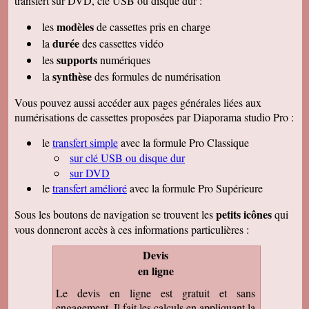
transfert sur DVD, clé USB ou disque dur :
modèles
les
de cassettes pris en charge
durée
la
des cassettes vidéo
supports
les
numériques
synthèse
la
des formules de numérisation
Vous pouvez aussi accéder aux pages générales liées aux
numérisations de cassettes proposées par Diaporama studio Pro :
le
transfert simple
avec la formule Pro Classique
sur clé USB ou disque dur
sur DVD
le
transfert amélioré
avec la formule Pro Supérieure
petits icônes
Sous les boutons de navigation se trouvent les
qui
vous donneront accès à ces informations particulières :
Devis
en ligne
Le devis en ligne est gratuit et sans
engagement. Il fait les calculs en appliquant la