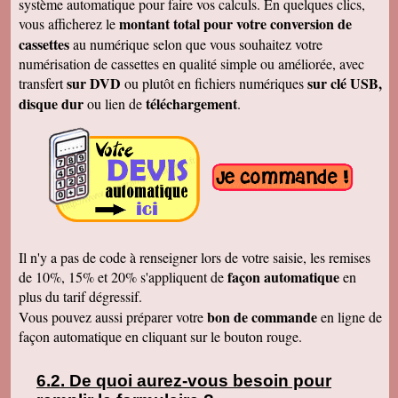
système automatique pour faire vos calculs. En quelques clics,
Merci
montant total pour votre conversion de
vous afficherez le
Cécile B.
cassettes
au numérique selon que vous souhaitez votre
J'ai bien reçu le DVD et le son est parfait. Je
vous remercie de vos efforts. Bien cordialement
numérisation de cassettes en qualité simple ou améliorée, avec
sur DVD
sur clé USB,
transfert
ou plutôt en fichiers numériques
Bernard D.
Bien reçu votre COLIS - Travail fénoménal que
disque dur
téléchargement
ou lien de
.
j'ai eu peur d'entreprendre !!!!!!!!!!!!! Le disque
DUR et les CD/DVD fonctionnement
parfaitement ........ Je vais entreprendre
pour........ NOEL 3 copies. pour mes 3 enfants
de 1980 à ce jour . MERCI MERCI MERCI Je
vais communiquer vos coordonnées à mon
entourage...
Véronique F.
Bien reçu,cela fait plaisir de revoir tout çà!
Cordialement
Il n'y a pas de code à renseigner lors de votre saisie, les remises
Marc T.
façon automatique
de 10%, 15% et 20% s'appliquent de
en
J'ai reçu le DVD hier. Merci beaucoup, j'aurai
plus du tarif dégressif.
d'autres bandes à vous envoyer dont du super8.
Cordialement
bon de commande
Vous pouvez aussi préparer votre
en ligne de
façon automatique en cliquant sur le bouton rouge.
François L.
Je viens de recevoir le colis. J'ai branché le
disque sur mon portable (système mac OS
10.10) et tous les fichiers se sont ouverts.
De quoi aurez-vous besoin pour
Merci pour le chèque de remboursement. Il est