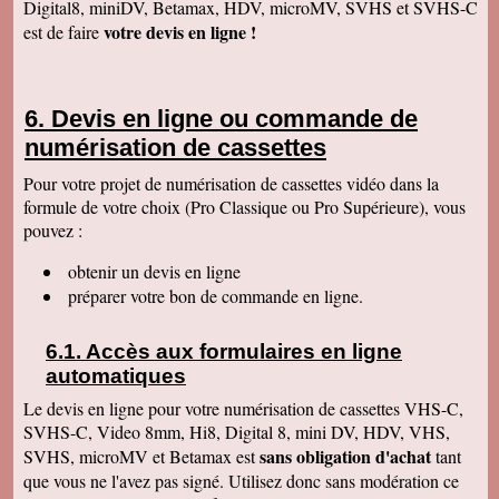
Digital8, miniDV, Betamax, HDV, microMV, SVHS et SVHS-C
Anaïs H
votre devis en ligne !
est de faire
J'ai bien reçu le colis. Merci pour votre travail.
Cordialement
François R
Bien reçu la K7 et la clé. Le travail est parfait.
Devis en ligne ou commande de
Merci.
numérisation de cassettes
Bernard D
Colis bien arrivé, MERCI pour ce travail @+
Pour votre projet de numérisation de cassettes vidéo dans la
formule de votre choix (Pro Classique ou Pro Supérieure), vous
Hervé L
J'ai bien reçu le colis. Après visonnage de
pouvez :
quelques extraits, tout est parfait. Je vous en
remercie. Passez une bonne soirée.
obtenir un devis en ligne
Christophe M.
préparer votre bon de commande en ligne.
Nous avons bien reçu les K7 et le disque dur.
Je vous remercie pour ce travail de copie
minutieux que vous avez réalisé avec soin.
Accès aux formulaires en ligne
Nous sommes ravis et très émus de revoir tout
ce passé, ces images de nos filles petites, il y
automatiques
a plus de 20 ans, et de notre mariage... Merci
infiniment. Bien cordialement PS / je ne
Le devis en ligne pour votre numérisation de cassettes VHS-C,
manquerai pas de recommander votre
SVHS-C, Video 8mm, Hi8, Digital 8, mini DV, HDV, VHS,
entreprise.
sans obligation d'achat
SVHS, microMV et Betamax est
tant
Jacques P.
que vous ne l'avez pas signé. Utilisez donc sans modération ce
J'ai bien reçu la K7 et les DVD, c'est parfait.