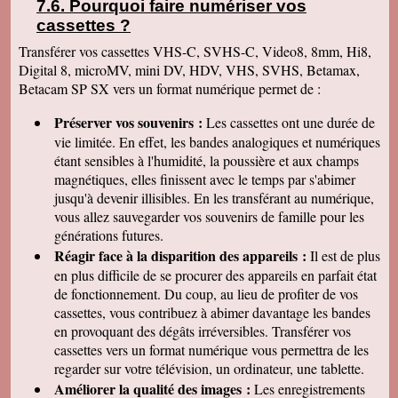
Pourquoi faire numériser vos
Charmeil • Thiel-sur-Acolin • Chassenard •
cassettes
?
Buxières-les-Mines • Ainay-le-Château •
Transférer vos cassettes VHS-C, SVHS-C, Video8, 8mm, Hi8,
Espinasse-Vozelle • Bellenaves •
Digital 8, microMV, mini DV, HDV, VHS, SVHS, Betamax,
Betacam SP SX vers un format numérique permet de :
Préserver vos souvenirs :
Les cassettes ont une durée de
vie limitée. En effet, les bandes analogiques et numériques
étant sensibles à l'humidité, la poussière et aux champs
magnétiques, elles finissent avec le temps par s'abimer
jusqu'à devenir illisibles. En les
transférant au numérique,
vous allez sauvegarder vos souvenirs de famille pour les
générations futures.
Réagir face à la disparition des appareils :
Il est de plus
en plus difficile de se procurer des appareils en parfait état
de fonctionnement. Du coup, au lieu de profiter de vos
cassettes, vous contribuez à abimer davantage les bandes
en provoquant des dégâts irréversibles. Transférer vos
cassettes vers un format numérique vous permettra de les
regarder sur votre télévision, un ordinateur, une tablette.
Améliorer la qualité des images :
Les enregistrements