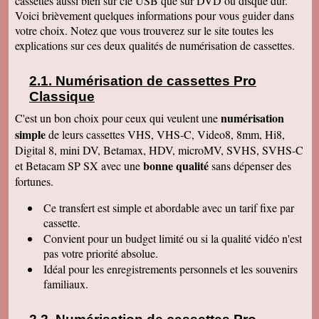
cassettes aussi bien sur clé USB que sur DVD ou disque dur.
de ma part. Bonne continuation
Voici brièvement quelques informations pour vous guider dans
Alain L
votre choix. Notez que vous trouverez sur le site toutes les
Le service aux clients est un art Mme Masse
explications sur ces deux qualités de numérisation de cassettes.
est une artiste qui aime son métier et se soucie
de la satisfaction de ses clients Services à
consommer sans modération Qu' on se le dise !
Numérisation de cassettes Pro
Denise J
Classique
Merci pour votre très agréable numérisation sur
ma clé USB 64 qui fonctionne parfaitement et
numérisation
C'est un bon choix pour ceux qui veulent une
facilement. J'ai déménagé en Résidence
simple
autonomie et trouvé quelqu'un pour la lancer sur
de leurs cassettes VHS, VHS-C, Video8, 8mm, Hi8,
l'écran. Mais c'était simple et évident, avec un
Digital 8, mini DV, Betamax, HDV, microMV, SVHS, SVHS-C
peu de courage et de réflexion j'y serai
bonne qualité
et Betacam SP SX avec une
sans dépenser des
parvenue. Tout fonctionne, facile d'accès.
Merci. Je garde vos coordonnées. Bien
fortunes.
cordialement
Ce transfert
est simple et abordable avec un tarif fixe par
Bernard G
Pour votre livre d'or : J'ai oublié ou plutôt remis
cassette.
à plus tard ce que je devais vous écrire après
Convient pour un budget limité ou si la qualité vidéo n'est
avoir reçu le disque dur. Pardonnez ma
négligence. Je tiens à vous redire toute ma
pas votre priorité absolue.
satisfaction, pour le travail accompli, mais aussi
Idéal pour les enregistrements personnels et les souvenirs
vous remercier pour la qualité de votre relation
avec vos clients, ce qui constitue au final une
familiaux.
expérience à la fois agréable et réussie quant
aux résultats. Avec tous mes voeux de succès
pour votre entreprise. Bien cordialement