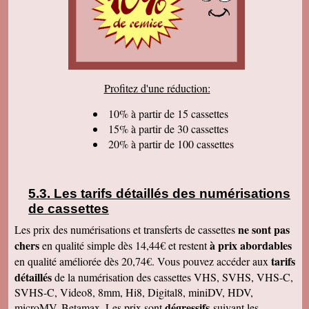
Juste pour vous dire que j'ai bien reçu le dernier
colis et vous remercier pour tous nos bons
échanges, tout votre travail sérieux dont nous
sommes très satisfaits. Encore tous mes
remerciements et bonne continuation. Bien
cordialement.
Serge T
Profitez d'une réduction:
J'ai bien reçu votre paquet, et je suis très
content de votre travail et vous en remercie. Je
dois dire qu'au début j'étais un peu septique vu
10% à partir de 15 cassettes
les prix . merci beaucoup Cordialement
15% à partir de 30 cassettes
20% à partir de 100 cassettes
Pierre B
Je suis très très très satisfait de votre travail.
Continuez comme ça. Je pense que c'est votre
meilleure publicité, c'est la qualité du travail que
vous faites. Je vous souhaite bonne journée et
Les tarifs détaillés des numérisations
que les affaires aillent très bien.
de cassettes
Jacques N
Colis reçu ce jour, satisfait du bon travail réalisé
ne sont pas
Les prix des numérisations et transferts de cassettes
par vos soins. Merci encore, Cordialement
chers
à prix abordables
en qualité simple dès 14,44€ et restent
Hervé R
tarifs
en qualité améliorée dès 20,74€. Vous pouvez accéder aux
j'ai bien reçu les CD et les K7 en retour, merci
détaillés
de la numérisation des cassettes VHS, SVHS, VHS-C,
de cet excellent traitement. Très bons résultats
SVHS-C, Video8, 8mm, Hi8, Digital8, miniDV, HDV,
Pascal R
dégressifs
microMV, Betamax. Les prix sont
suivant les
bonjour bien reçu le colis samedi après