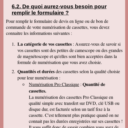
disque sur mon portable (système mac OS
10.10) et tous les fichiers se sont ouverts.
De quoi aurez-vous besoin pour
Merci pour le chèque de remboursement. Il est
remplir le formulaire ?
clair que j'indiquerais vos coordonnées aux
parents et amis qui seraient intéressés. Bien
Pour remplir le formulaire de devis en ligne ou de bon de
cordialement
commande de votre numérisation de cassettes, vous devez
Nicolas B.
connaitre les informations suivantes :
J ai bien recu le colis. Les cd sont impeccables.
Je vous remercie. Bien cordialement
La catégorie de vos cassettes
: Assurez-vous de savoir si
Thierry P.
vos cassettes sont des petites de camescope ou des grandes
j'ai bien reçu les lots de dvd ! merci de votre
de magnétoscope et qu'elles sont bien acceptées dans la
travail et de votre gentillesse ! cordialement
formule de numérisation que vous avez choisie.
Patrick C.
J 'ai bien reçu le colis , je suis content de votre
Quantités et durées
des cassettes selon la qualité choisie
travail, ma famille en métropole doit vous
pour leur numérisation :
envoyer le reste des cassettes. Cordialement
Quantité de
Numérisation Pro Classique
:
J-Claude L.
cassettes.
Bonjour, je voulait vous remercier sincérement
pour le travail que avez effectuer en restituant
La numérisation des cassettes Pro Classique en
les films de nos cassettes mini dv sur dvd.
qualité simple avec transfert sur DVD, clé USB ou
Vôtre travail est excellent et vôtre sérieux est
disque dur, est facturée selon un tarif fixe à la
irréprochable. Nous auront d'autre cassettes a
vous envoyer prochainement. Encore merci est
cassette. C'est tellement plus pratique quand on ne
désoler de vous remercier avec autant de retard
connait pas les durées enregistrées sur ses cassettes !
... Bonne continuation
Il vous suffit donc de savoir combien vous avez de