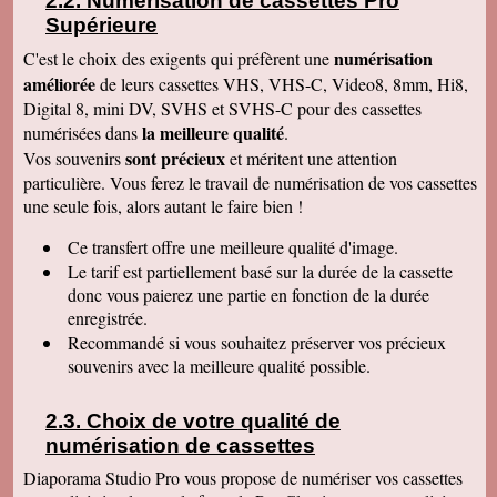
Numérisation de cassettes Pro
Supérieure
Claudine T
colis est arrivé il y a une heure. Juste le temps
numérisation
C'est le choix des exigents qui préfèrent une
de déballer et de picorer d'une cassette à l'autre.
Merci pour le travail. Nos souvenirs sont sauvés
améliorée
de leurs cassettes VHS, VHS-C, Video8, 8mm, Hi8,
: une grande joie pour mes enfants et mes
Digital 8, mini DV, SVHS et SVHS-C pour des cassettes
petits enfants. Je vous recommanderais dans
mon entourage pour votre sérieux. Merci
la meilleure qualité
numérisées dans
.
encore.
sont précieux
Vos souvenirs
et méritent une attention
Aurélie V
particulière. Vous ferez le travail de numérisation de vos cassettes
Bonjour Sandrine !! J'ai mis du temps pour vous
une seule fois, alors autant le faire bien !
écrire un commentaire très positif car nous
avons mis du temps à visualiser votre
Merveilleux travail !!! Les films sont super !!
Ce transfert
offre une meilleure qualité d'image.
Excellente qualité d'images malgré l'âge des K7
Le tarif est partiellement basé sur la durée de la cassette
:) Vous êtes une personne de confiance et je
suis heureuse de vous avoir confié les vidéos
donc vous paierez une partie en fonction de la durée
de ma Maman décédée !! Je vous recommande
enregistrée.
vraiment !! Prenez bien soin de vous !! Au
Recommandé si vous souhaitez préserver vos précieux
plaisir
souvenirs avec la meilleure qualité possible.
Gislaine P
Vraiment je vous remercie pour votre travail on
dirait des films de maintenant ! Je ne pensais
Choix de votre qualité de
pas que ça rendrait aussi bien du fait que mes
cassettes sont vieilles plus de 30 ans ! Je vais
numérisation de cassettes
parler de vous à ma soeur qui a des cassettes a
copier aussi sur des cd. Bonne journée
Diaporama Studio Pro vous propose de numériser vos cassettes
cordialement