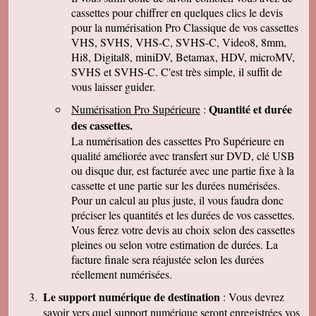
Caroline P.
cassettes pour chiffrer en quelques clics le devis
Merci pour votre professionnalisme. vous etes
pour la numérisation Pro Classique de vos cassettes
une bonne adresse et ne manquerais pas de
parler de vous . Encore merci
VHS, SVHS, VHS-C, SVHS-C, Video8, 8mm,
Hi8, Digital8, miniDV, Betamax, HDV, microMV,
J-Pierre B.
Tout est OK, merci! Dans l'avenir, j'aurai sans
SVHS et SVHS-C. C'est très simple, il suffit de
doute encore recours à vous pour le même
vous laisser guider.
genre de travail. Cordialement
Quantité et durée
Numérisation Pro Supérieure
:
Félix F.
J'ai bien reçu votre colis et vous remercie d'
des cassettes.
avoir effectué ce travail délicat . J'ai visionné
La numérisation des cassettes Pro Supérieure en
les disquettes et suis pour ma part satisfait , je
pense que mon fils sera très heureux de
qualité améliorée avec transfert sur DVD, clé USB
retrouver de tels souvenirs. Merci beaucoup
ou disque dur, est facturée avec une partie fixe à la
pour la rapidité du traitement de ma commande,
cassette et une partie sur les durées numérisées.
Très cordialement.
Pour un calcul au plus juste, il vous faudra donc
Michel J.
préciser les quantités et les durées de vos cassettes.
Bonjour merci de votre professionalisme et
exactitude si l'occasion se présente de vous
Vous ferez votre devis au choix selon des cassettes
faire connaître je le ferai avec plaisir.
pleines ou selon votre estimation de durées. La
Cordialement
facture finale sera réajustée selon les durées
réellement numérisées.
Le support numérique de destination
: Vous devrez
savoir vers quel support numérique seront enregistrées vos