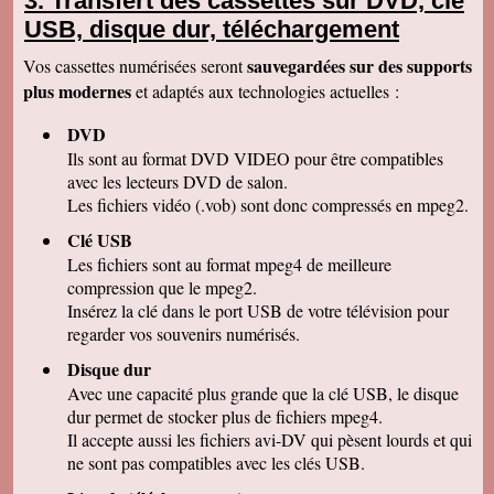
Transfert des cassettes sur DVD, clé
Christophe J
USB, disque dur, téléchargement
Nous avons bien reçu le colis et nous vous
remercions de votre travail . Les vidéos sont de
sauvegardées sur des supports
Vos cassettes numérisées seront
bonne qualité. Cordialement
plus modernes
et adaptés aux technologies actuelles :
Marcel G
On se régale à regarder nos cassettes
DVD
numerisées. c'est vraiment un beau résultat.
Merci beaucoup pour votre sérieux. A bientôt.
Ils sont au format DVD VIDEO pour être compatibles
avec les lecteurs DVD de salon.
René DR
Nous avons testé : tout semble bon et la
Les fichiers vidéo (.vob) sont donc compressés en mpeg2.
récupération sur Final Cut Pro X fonctionne.
Merci pour votre professionnalisme.
Clé USB
Les fichiers sont au format mpeg4 de meilleure
Margot P
Studio très compétent, efficace, sympathique et
compression que le mpeg2.
arrangeant à prix bon marché, je recommande
Insérez la clé dans le port USB de votre télévision pour
vivement !
regarder vos souvenirs numérisés.
Christian R
NOUS VENONS DE VISIONNER NOS FILMS
Disque dur
ET TENONS A VOUS REMERCIER POUR
Avec une capacité plus grande que la clé USB, le disque
VOTRE :
-ACCUEIL
dur permet de stocker plus de fichiers mpeg4.
-QUALITE DE TRAVAIL
Il accepte aussi les fichiers avi-DV qui pèsent lourds et qui
-PROFESSIONNALISME
ne sont pas compatibles avec les clés USB.
François M