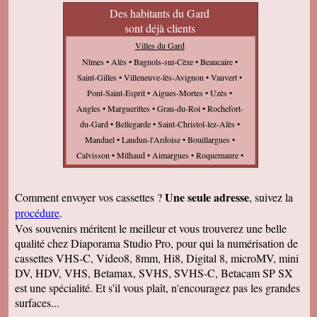
Des habitants du Gard
sont déjà clients
Villes du Gard
Nîmes • Alès • Bagnols-sur-Cèze • Beaucaire •
Saint-Gilles • Villeneuve-lès-Avignon • Vauvert •
Pont-Saint-Esprit • Aigues-Mortes • Uzès •
Angles • Marguerittes • Grau-du-Roi • Rochefort-
du-Gard • Bellegarde • Saint-Christol-lez-Alès •
Manduel • Laudun-l'Ardoise • Bouillargues •
Calvisson • Milhaud • Aimargues • Roquemaure •
Vergèze • Saint-Privat-des-Vieux • Beauvoisin •
Sommières • Garons • Grand-Combe • Saint-
Une seule adresse
Comment envoyer vos cassettes ?
, suivez la
Hilaire-de-Brethmas • Saint-Martin-de-Valgalgues
procédure
.
• Uchaud • Caveirac • Rousson • Poulx •
Vos souvenirs méritent le meilleur et vous trouverez une belle
Clarensac • Aramon • Caissargues • Redessan •
qualité chez Diaporama Studio Pro, pour qui la numérisation de
Générac • Pujaut • Saint-Hippolyte-du-Fort •
cassettes VHS-C, Video8, 8mm, Hi8, Digital 8, microMV, mini
Jonquières-Saint-Vincent • Vigan • Gallargues-le-
DV, HDV, VHS, Betamax, SVHS, SVHS-C, Betacam SP SX
Montueux • Salindres • Saint-Laurent-d'Aigouze •
est une spécialité. Et s'il vous plaît, n'encouragez pas les grandes
Saint-Julien-les-Rosiers • Bernis • Aigues-Vives •
surfaces...
Anduze • Quissac • Saint-Ambroix • Montfrin •