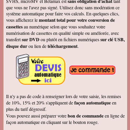
sans obligation d'achat
SVHS, microMV et Betamax est
tant
Jacques P.
que vous ne l'avez pas signé. Utilisez donc sans modération ce
J'ai bien reçu la K7 et les DVD, c'est parfait.
système automatique pour faire vos calculs. En quelques clics,
Merci
montant total pour votre conversion de
vous afficherez le
Cécile B.
cassettes
au numérique selon que vous souhaitez votre
J'ai bien reçu le DVD et le son est parfait. Je
vous remercie de vos efforts. Bien cordialement
numérisation de cassettes en qualité simple ou améliorée, avec
sur DVD
sur clé USB,
transfert
ou plutôt en fichiers numériques
Bernard D.
Bien reçu votre COLIS - Travail fénoménal que
disque dur
téléchargement
ou lien de
.
j'ai eu peur d'entreprendre !!!!!!!!!!!!! Le disque
DUR et les CD/DVD fonctionnement
parfaitement ........ Je vais entreprendre
pour........ NOEL 3 copies. pour mes 3 enfants
de 1980 à ce jour . MERCI MERCI MERCI Je
vais communiquer vos coordonnées à mon
entourage...
Véronique F.
Bien reçu,cela fait plaisir de revoir tout çà!
Cordialement
Il n'y a pas de code à renseigner lors de votre saisie, les remises
Marc T.
façon automatique
de 10%, 15% et 20% s'appliquent de
en
J'ai reçu le DVD hier. Merci beaucoup, j'aurai
plus du tarif dégressif.
d'autres bandes à vous envoyer dont du super8.
Cordialement
bon de commande
Vous pouvez aussi préparer votre
en ligne de
façon automatique en cliquant sur le bouton rouge.
François L.
Je viens de recevoir le colis. J'ai branché le