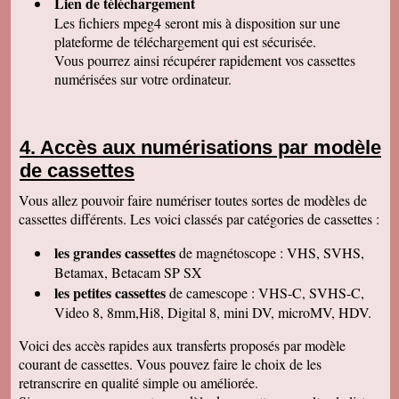
Lien de téléchargement
C'est avec grand plaisir que j'ai revécu mon
passage professionnel à Séville, grace à votre
Les fichiers mpeg4 seront mis à disposition sur une
duplication VHS/USB recue ce matin.
plateforme de téléchargement qui est sécurisée.
Permettez moi de vous féliciter pour la qualité
de votre travail. Je ne manquerai pas de parler
Vous pourrez ainsi récupérer rapidement vos cassettes
de vous. Bonne soirée.
numérisées sur votre ordinateur.
Isabelle L
A la suite d'un anniversaire chez un ami
d'enfance qui nous a montré des films de notre
enfance qu'il a fait repiquer de ses cassettes
Accès aux numérisations par modèle
par votre société, j'ai décidé de vous confier les
miennes. Après avoir reçu ma commande, j'ai
de cassettes
été de nouveau bluffée par la qualité des
transferts effectués. Je vous remercie et je
Vous allez pouvoir faire numériser toutes sortes de modèles de
parlerai de vous si l'occasion se présente.
Cordialement.
cassettes différents. Les voici classés par catégories de cassettes :
Gérard H
les grandes cassettes
de magnétoscope : VHS, SVHS,
Merci beaucoup et félicitations pour le suivi de
vos clients. Je ne manquerai pas de vous
Betamax, Betacam SP SX
contacter pour vous donner des nouvelles.
les petites cassettes
de camescope : VHS-C, SVHS-C,
Cordialement
Video 8, 8mm,Hi8, Digital 8, mini DV, microMV, HDV.
Chantal S
Bien recu mon dvd je l ai regarde c est super
Voici des accès rapides aux transferts proposés par modèle
beau souvenir de mes parents merci beaucoup
courant de cassettes. Vous pouvez faire le choix de les
tres cordialement
retranscrire en qualité simple ou améliorée.
Jean V