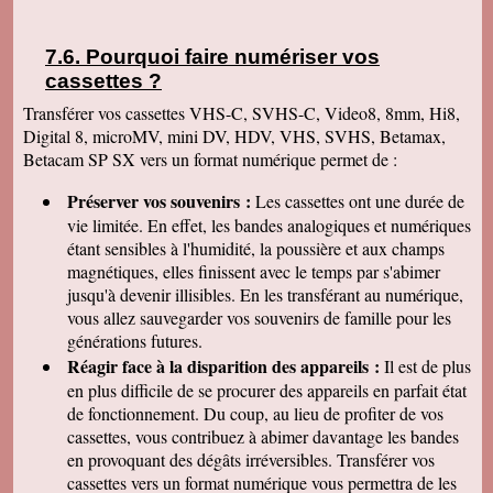
Saint-Quentin-la-Poterie • Saint-Geniès-de-
Malgoirès • Saint-Laurent-des-Arbres • Aubais •
Pourquoi faire numériser vos
Rodilhan • Fourques • Bessèges • Meynes •
cassettes
?
Bagard • Boisset-et-Gaujac • Saint-Jean-du-Gard •
Transférer vos cassettes VHS-C, SVHS-C, Video8, 8mm, Hi8,
Salles-du-Gardon • Cailar • Calmette • Codognan •
Digital 8, microMV, mini DV, HDV, VHS, SVHS, Betamax,
Aubord • Bezouce • Remoulins • Langlade • Saint-
Betacam SP SX vers un format numérique permet de :
Victor-la-Coste • Saze • Ribaute-les-Tavernes •
Mages • Sauveterre • Tavel • Nages-et-Solorgues •
Préserver vos souvenirs :
Les cassettes ont une durée de
Saint-Geniès-de-Comolas • Saint-Gervasy • Saint-
vie limitée. En effet, les bandes analogiques et numériques
Chaptes • Vézénobres • Sauve • Saint-Paulet-de-
étant sensibles à l'humidité, la poussière et aux champs
Caisson • Villevieille • Tresques • Vers-Pont-du-
magnétiques, elles finissent avec le temps par s'abimer
Gard • Sernhac • Mons • Sainte-Anastasie •
jusqu'à devenir illisibles. En les
transférant au numérique,
Comps • Castillon-du-Gard • Connaux • Fons •
vous allez sauvegarder vos souvenirs de famille pour les
Cabrières • Congénies • Cendras • Lédenon •
générations futures.
Saint-Mamert-du-Gard • Sabran • Barjac •
Réagir face à la disparition des appareils :
Il est de plus
en plus difficile de se procurer des appareils en parfait état
de fonctionnement. Du coup, au lieu de profiter de vos
cassettes, vous contribuez à abimer davantage les bandes
en provoquant des dégâts irréversibles. Transférer vos
cassettes vers un format numérique vous permettra de les