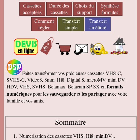
Cassettes
Durée des
Choix du
Synthèse
acceptées
cassettes
support
formules
Comment
Transfert
Transfert
régler
simple
amélioré
Faites transformer vos précieuses cassettes VHS-C,
SVHS-C, Video8, 8mm, Hi8, Digital 8, microMV, mini DV,
formats
HDV, VHS, SVHS, Betamax, Betacam SP SX en
numériques
les sauvegarder
les partager
pour
et
avec votre
famille et vos amis.
Sommaire
Numérisation des cassettes VHS, Hi8, miniDV...