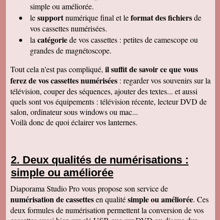
Encore une belle expérience, comme la
simple ou améliorée.
première fois nous sommes ravis. Merci de
support
format des fichiers
le
numérique final et le
de
pouvoir nous faire revivre le passé Travail
raffiné, effectué consciencieusement , avec en
vos cassettes numérisées.
plus des délais et prix tout à fait corrects
catégorie
la
de vos cassettes : petites de camescope ou
À recommander sans hésitation
Les Alesiens
grandes de magnétoscope.
Alysson Q
il suffit de savoir ce que vous
Tout cela n'est pas compliqué,
Bonjour, super ! Suite au super résultat de la
première cassette, mes grands-parents ont
ferez de vos cassettes numérisées
: regarder vos souvenirs sur la
décidé de toutes les faire pour pouvoir voir a
télévision, couper des séquences, ajouter des textes... et aussi
nouveau ces souvenirs sur la télé :)
Cordialement
quels sont vos équipements : télévision récente, lecteur DVD de
salon, ordinateur sous windows ou mac...
Cécile M
Bonjour. Je viens de recevoir le colis et je suis
Voilà donc de quoi éclairer vos lanternes.
en train de regarder les films sur mon ordinateur.
C'est top! Un très grand merci pour votre travail.
C'était un plaisir de traiter avec vous. Très
cordialement.
Deux qualités de numérisations :
Amandine L
simple ou améliorée
Bonjour nous avons bien reçus les cassettes et
les vidéos sont supers ! Merci beaucoup
Cordialement,
Diaporama Studio Pro vous propose son service de
numérisation de cassettes
simple ou améliorée
en qualité
. Ces
Jean-Marie B
Colis bien reçu ça marche en direct sur la TV.
deux formules de numérisation permettent la conversion de vos
Merci beaucoup. Des amis vont vous contacter