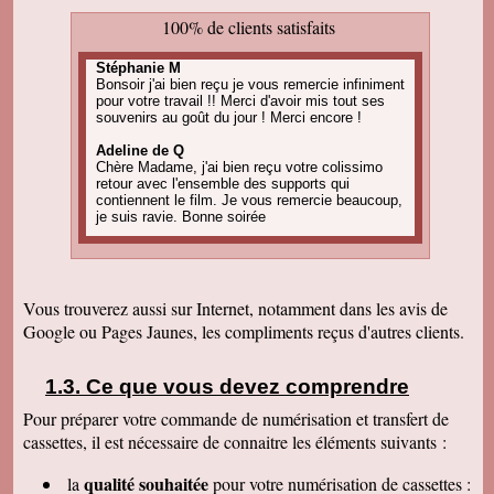
100% de clients satisfaits
Stéphanie M
Bonsoir j'ai bien reçu je vous remercie infiniment
pour votre travail !! Merci d'avoir mis tout ses
souvenirs au goût du jour ! Merci encore !
Adeline de Q
Chère Madame, j'ai bien reçu votre colissimo
retour avec l'ensemble des supports qui
contiennent le film. Je vous remercie beaucoup,
je suis ravie. Bonne soirée
Amandine C
Bonjour, pour information on est tous ravis du
résultat des vidéos! Merci encore et j'ai d'autres
projets de commande, alors, sûrement à bientôt
Vous trouverez aussi sur Internet, notamment dans les avis de
! Cordialement
Google ou Pages Jaunes, les compliments reçus d'autres clients.
Corinne B
Bonjour, j'ai bien reçu le colis et la qualité
d'image est parfaite. Merci beaucoup
Ce que vous devez comprendre
Pour préparer votre commande de numérisation et transfert de
Nadine H
Bonjour, on a bien reçu le colis on vous
cassettes, il est nécessaire de connaitre les éléments suivants :
remercie beaucoup bonne journée
qualité souhaitée
la
pour votre numérisation de cassettes
:
Christian R