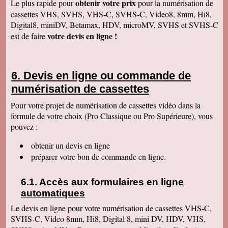
obtenir votre prix
Le plus rapide pour
pour la numérisation de
beaucoup de la rapidité avec laquelle vous avez
cassettes VHS, SVHS, VHS-C, SVHS-C, Video8, 8mm, Hi8,
traité ma commande.
Digital8, miniDV, Betamax, HDV, microMV, SVHS et SVHS-C
Anaïs H
votre devis en ligne !
est de faire
J'ai bien reçu le colis. Merci pour votre travail.
Cordialement
François R
Bien reçu la K7 et la clé. Le travail est parfait.
Devis en ligne ou commande de
Merci.
numérisation de cassettes
Bernard D
Colis bien arrivé, MERCI pour ce travail @+
Pour votre projet de numérisation de cassettes vidéo dans la
formule de votre choix (Pro Classique ou Pro Supérieure), vous
Hervé L
J'ai bien reçu le colis. Après visonnage de
pouvez :
quelques extraits, tout est parfait. Je vous en
remercie. Passez une bonne soirée.
obtenir un devis en ligne
Christophe M.
préparer votre bon de commande en ligne.
Nous avons bien reçu les K7 et le disque dur.
Je vous remercie pour ce travail de copie
minutieux que vous avez réalisé avec soin.
Accès aux formulaires en ligne
Nous sommes ravis et très émus de revoir tout
ce passé, ces images de nos filles petites, il y
automatiques
a plus de 20 ans, et de notre mariage... Merci
infiniment. Bien cordialement PS / je ne
Le devis en ligne pour votre numérisation de cassettes VHS-C,
manquerai pas de recommander votre
SVHS-C, Video 8mm, Hi8, Digital 8, mini DV, HDV, VHS,
entreprise.