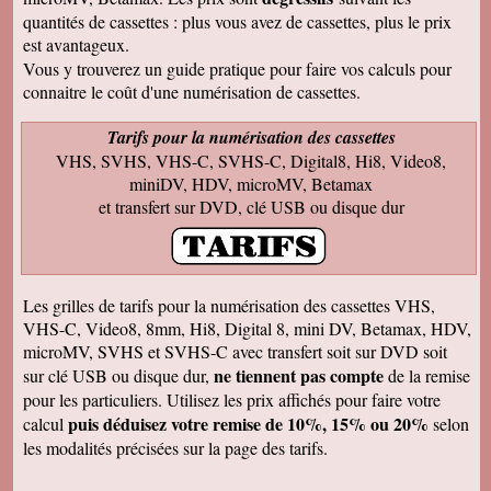
visionnage le travail est superbe
quantités de cassettes : plus vous avez de cassettes, plus le prix
est avantageux.
Francis C
J' ai bien reçu votre envoi Les premières
Vous y trouverez un guide pratique pour faire vos calculs pour
visualisations montrent un beau travail, et
connaitre le coût d'une numérisation de cassettes.
rappellent de nombreux souvenirs Merci Je
reviendrai sans doute auprès de vous et vous
ferai de la publicité Bien sincèrement
Tarifs pour la numérisation des cassettes
VHS, SVHS, VHS-C, SVHS-C, Digital8, Hi8, Video8,
François M
Bien reçu! Reste à monter pour éliminer ! A
miniDV, HDV, microMV, Betamax
bientôt pour du 8 et sup8mm.
et transfert sur DVD, clé USB ou disque dur
Josiane B
Le colis est effectivement arrivé le 24, la veille
de Noël, c'était parfait. Elle est très contente de
pouvoir passer à nouveau un moment avec ses
amis et son mari, presque tous décédés.
Les grilles de tarifs pour la numérisation des cassettes VHS,
Encore merci pour votre efficacité. Je vous ferai
VHS-C, Video8, 8mm, Hi8, Digital 8, mini DV, Betamax, HDV,
de la pub si l'occasion se présente ! Je vous
souhaite une bonne année avec beaucoup de
microMV, SVHS et SVHS-C avec transfert soit sur DVD soit
vidéos à transposer. Bien cordialement,
ne tiennent pas compte
sur clé USB ou disque dur,
de la remise
Séverine L
pour les particuliers. Utilisez les prix affichés pour faire votre
J'ai reçu le colis . Merci ça a l'air impeccable !
puis déduisez votre remise de 10%, 15% ou 20%
calcul
selon
Bonnes fêtes et à très bientôt pour d'autres
travaux.
les modalités précisées sur la page des tarifs.
Josiane B
Fantastique. Encore merci. Je vous remercie