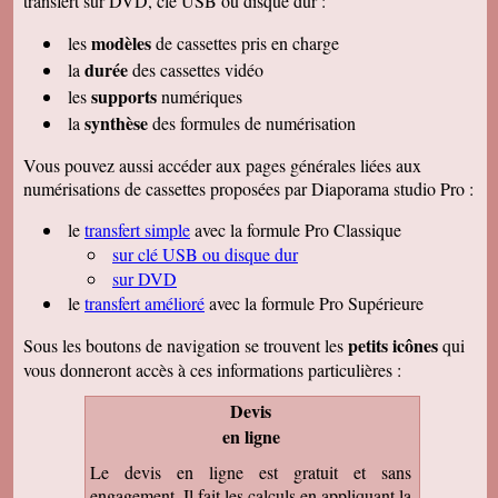
transfert sur DVD, clé USB ou disque dur :
modèles
les
de cassettes pris en charge
durée
la
des cassettes vidéo
supports
les
numériques
synthèse
la
des formules de numérisation
Vous pouvez aussi accéder aux pages générales liées aux
numérisations de cassettes proposées par Diaporama studio Pro :
le
transfert simple
avec la formule Pro Classique
sur clé USB ou disque dur
sur DVD
le
transfert amélioré
avec la formule Pro Supérieure
petits icônes
Sous les boutons de navigation se trouvent les
qui
vous donneront accès à ces informations particulières :
Devis
en ligne
Le devis en ligne est gratuit et sans
engagement. Il fait les calculs en appliquant la