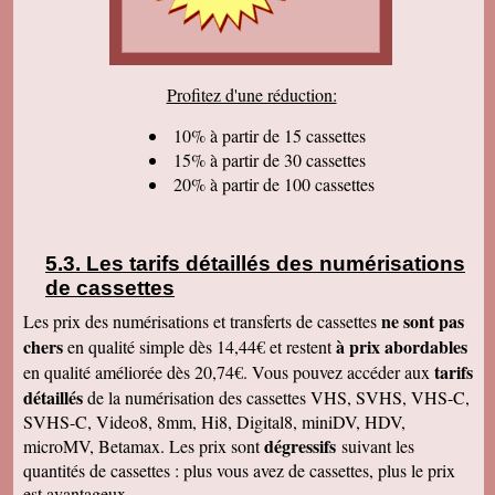
sommes très satisfaits. Encore tous mes
remerciements et bonne continuation. Bien
cordialement.
Serge T
Profitez d'une réduction:
J'ai bien reçu votre paquet, et je suis très
content de votre travail et vous en remercie. Je
dois dire qu'au début j'étais un peu septique vu
10% à partir de 15 cassettes
les prix . merci beaucoup Cordialement
15% à partir de 30 cassettes
20% à partir de 100 cassettes
Pierre B
Je suis très très très satisfait de votre travail.
Continuez comme ça. Je pense que c'est votre
meilleure publicité, c'est la qualité du travail que
vous faites. Je vous souhaite bonne journée et
Les tarifs détaillés des numérisations
que les affaires aillent très bien.
de cassettes
Jacques N
Colis reçu ce jour, satisfait du bon travail réalisé
ne sont pas
Les prix des numérisations et transferts de cassettes
par vos soins. Merci encore, Cordialement
chers
à prix abordables
en qualité simple dès 14,44€ et restent
Hervé R
tarifs
en qualité améliorée dès 20,74€. Vous pouvez accéder aux
j'ai bien reçu les CD et les K7 en retour, merci
détaillés
de la numérisation des cassettes VHS, SVHS, VHS-C,
de cet excellent traitement. Très bons résultats
SVHS-C, Video8, 8mm, Hi8, Digital8, miniDV, HDV,
Pascal R
dégressifs
microMV, Betamax. Les prix sont
suivant les
bonjour bien reçu le colis samedi après
visionnage le travail est superbe
quantités de cassettes : plus vous avez de cassettes, plus le prix
est avantageux.