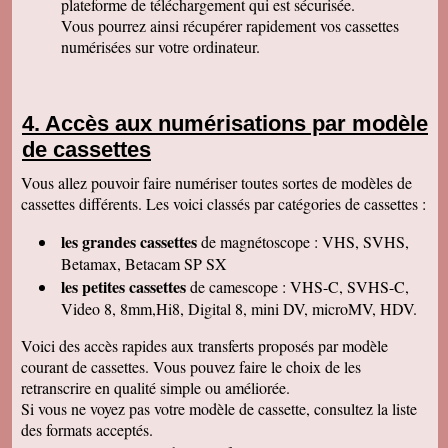
plateforme de téléchargement qui est sécurisée.
Permettez moi de vous féliciter pour la qualité
de votre travail. Je ne manquerai pas de parler
Vous pourrez ainsi récupérer rapidement vos cassettes
de vous. Bonne soirée.
numérisées sur votre ordinateur.
Isabelle L
A la suite d'un anniversaire chez un ami
d'enfance qui nous a montré des films de notre
enfance qu'il a fait repiquer de ses cassettes
Accès aux numérisations par modèle
par votre société, j'ai décidé de vous confier les
miennes. Après avoir reçu ma commande, j'ai
de cassettes
été de nouveau bluffée par la qualité des
transferts effectués. Je vous remercie et je
Vous allez pouvoir faire numériser toutes sortes de modèles de
parlerai de vous si l'occasion se présente.
Cordialement.
cassettes différents. Les voici classés par catégories de cassettes :
Gérard H
les grandes cassettes
de magnétoscope : VHS, SVHS,
Merci beaucoup et félicitations pour le suivi de
vos clients. Je ne manquerai pas de vous
Betamax, Betacam SP SX
contacter pour vous donner des nouvelles.
les petites cassettes
de camescope : VHS-C, SVHS-C,
Cordialement
Video 8, 8mm,Hi8, Digital 8, mini DV, microMV, HDV.
Chantal S
Bien recu mon dvd je l ai regarde c est super
Voici des accès rapides aux transferts proposés par modèle
beau souvenir de mes parents merci beaucoup
courant de cassettes. Vous pouvez faire le choix de les
tres cordialement
retranscrire en qualité simple ou améliorée.
Jean V
Si vous ne voyez pas votre modèle de cassette, consultez la liste
Toutes mes felicitations. Tout est parfait :
accueil, suivi, traitement et résultat de mes
des formats acceptés.
transferts de cassettes vhs. Merci merci ! A très