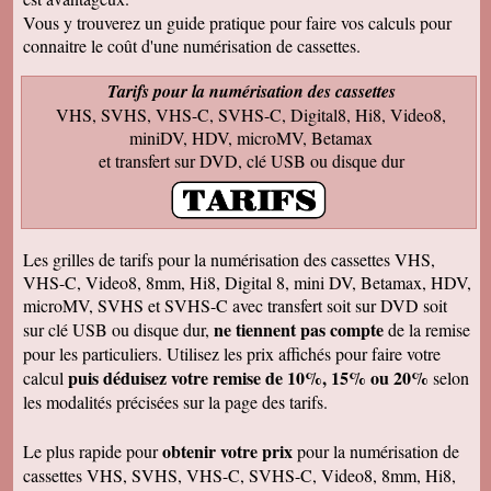
Francis C
J' ai bien reçu votre envoi Les premières
Vous y trouverez un guide pratique pour faire vos calculs pour
visualisations montrent un beau travail, et
connaitre le coût d'une numérisation de cassettes.
rappellent de nombreux souvenirs Merci Je
reviendrai sans doute auprès de vous et vous
ferai de la publicité Bien sincèrement
Tarifs pour la numérisation des cassettes
VHS, SVHS, VHS-C, SVHS-C, Digital8, Hi8, Video8,
François M
Bien reçu! Reste à monter pour éliminer ! A
miniDV, HDV, microMV, Betamax
bientôt pour du 8 et sup8mm.
et transfert sur DVD, clé USB ou disque dur
Josiane B
Le colis est effectivement arrivé le 24, la veille
de Noël, c'était parfait. Elle est très contente de
pouvoir passer à nouveau un moment avec ses
amis et son mari, presque tous décédés.
Les grilles de tarifs pour la numérisation des cassettes VHS,
Encore merci pour votre efficacité. Je vous ferai
VHS-C, Video8, 8mm, Hi8, Digital 8, mini DV, Betamax, HDV,
de la pub si l'occasion se présente ! Je vous
souhaite une bonne année avec beaucoup de
microMV, SVHS et SVHS-C avec transfert soit sur DVD soit
vidéos à transposer. Bien cordialement,
ne tiennent pas compte
sur clé USB ou disque dur,
de la remise
Séverine L
pour les particuliers. Utilisez les prix affichés pour faire votre
J'ai reçu le colis . Merci ça a l'air impeccable !
puis déduisez votre remise de 10%, 15% ou 20%
calcul
selon
Bonnes fêtes et à très bientôt pour d'autres
travaux.
les modalités précisées sur la page des tarifs.
Josiane B
Fantastique. Encore merci. Je vous remercie
obtenir votre prix
Le plus rapide pour
pour la numérisation de
beaucoup de la rapidité avec laquelle vous avez
cassettes VHS, SVHS, VHS-C, SVHS-C, Video8, 8mm, Hi8,
traité ma commande.