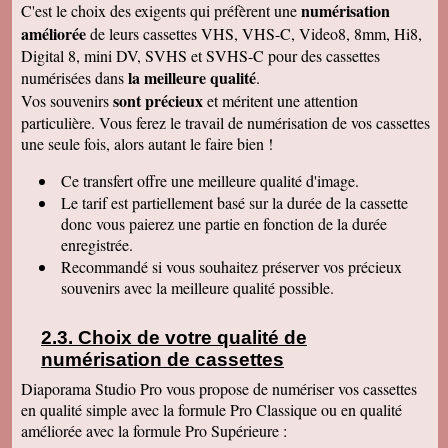
numérisation
C'est le choix des exigents qui préfèrent une
de déballer et de picorer d'une cassette à l'autre.
Merci pour le travail. Nos souvenirs sont sauvés
améliorée
de leurs cassettes VHS, VHS-C, Video8, 8mm, Hi8,
: une grande joie pour mes enfants et mes
Digital 8, mini DV, SVHS et SVHS-C pour des cassettes
petits enfants. Je vous recommanderais dans
mon entourage pour votre sérieux. Merci
la meilleure qualité
numérisées dans
.
encore.
sont précieux
Vos souvenirs
et méritent une attention
Aurélie V
particulière. Vous ferez le travail de numérisation de vos cassettes
Bonjour Sandrine !! J'ai mis du temps pour vous
une seule fois, alors autant le faire bien !
écrire un commentaire très positif car nous
avons mis du temps à visualiser votre
Merveilleux travail !!! Les films sont super !!
Ce transfert
offre une meilleure qualité d'image.
Excellente qualité d'images malgré l'âge des K7
Le tarif est partiellement basé sur la durée de la cassette
:) Vous êtes une personne de confiance et je
suis heureuse de vous avoir confié les vidéos
donc vous paierez une partie en fonction de la durée
de ma Maman décédée !! Je vous recommande
enregistrée.
vraiment !! Prenez bien soin de vous !! Au
Recommandé si vous souhaitez préserver vos précieux
plaisir
souvenirs avec la meilleure qualité possible.
Gislaine P
Vraiment je vous remercie pour votre travail on
dirait des films de maintenant ! Je ne pensais
Choix de votre qualité de
pas que ça rendrait aussi bien du fait que mes
cassettes sont vieilles plus de 30 ans ! Je vais
numérisation de cassettes
parler de vous à ma soeur qui a des cassettes a
copier aussi sur des cd. Bonne journée
Diaporama Studio Pro vous propose de numériser vos cassettes
cordialement
en qualité simple avec la formule Pro Classique ou en qualité
améliorée avec la formule Pro Supérieure :
Félix F.
J'ai bien reçu votre colis et vous remercie d'