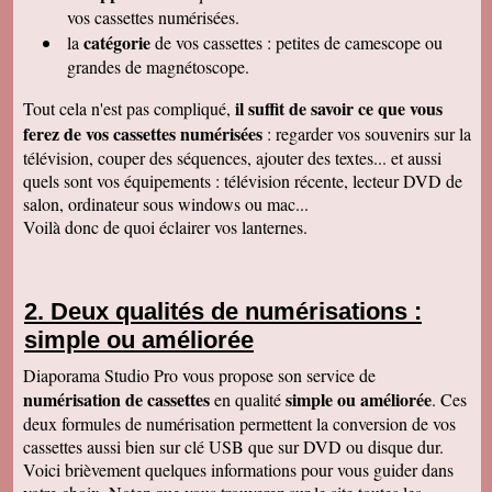
raffiné, effectué consciencieusement , avec en
vos cassettes numérisées.
plus des délais et prix tout à fait corrects
catégorie
la
de vos cassettes : petites de camescope ou
À recommander sans hésitation
Les Alesiens
grandes de magnétoscope.
Alysson Q
il suffit de savoir ce que vous
Tout cela n'est pas compliqué,
Bonjour, super ! Suite au super résultat de la
première cassette, mes grands-parents ont
ferez de vos cassettes numérisées
: regarder vos souvenirs sur la
décidé de toutes les faire pour pouvoir voir a
télévision, couper des séquences, ajouter des textes... et aussi
nouveau ces souvenirs sur la télé :)
Cordialement
quels sont vos équipements : télévision récente, lecteur DVD de
salon, ordinateur sous windows ou mac...
Cécile M
Bonjour. Je viens de recevoir le colis et je suis
Voilà donc de quoi éclairer vos lanternes.
en train de regarder les films sur mon ordinateur.
C'est top! Un très grand merci pour votre travail.
C'était un plaisir de traiter avec vous. Très
cordialement.
Deux qualités de numérisations :
Amandine L
simple ou améliorée
Bonjour nous avons bien reçus les cassettes et
les vidéos sont supers ! Merci beaucoup
Cordialement,
Diaporama Studio Pro vous propose son service de
numérisation de cassettes
simple ou améliorée
en qualité
. Ces
Jean-Marie B
Colis bien reçu ça marche en direct sur la TV.
deux formules de numérisation permettent la conversion de vos
Merci beaucoup. Des amis vont vous contacter
cassettes aussi bien sur clé USB que sur DVD ou disque dur.
de ma part. Bonne continuation
Voici brièvement quelques informations pour vous guider dans
Alain L