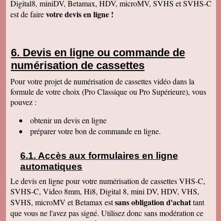
Digital8, miniDV, Betamax, HDV, microMV, SVHS et SVHS-C
Anaïs H
votre devis en ligne !
est de faire
J'ai bien reçu le colis. Merci pour votre travail.
Cordialement
François R
Bien reçu la K7 et la clé. Le travail est parfait.
Devis en ligne ou commande de
Merci.
numérisation de cassettes
Bernard D
Colis bien arrivé, MERCI pour ce travail @+
Pour votre projet de numérisation de cassettes vidéo dans la
formule de votre choix (Pro Classique ou Pro Supérieure), vous
Hervé L
J'ai bien reçu le colis. Après visonnage de
pouvez :
quelques extraits, tout est parfait. Je vous en
remercie. Passez une bonne soirée.
obtenir un devis en ligne
Christophe M.
préparer votre bon de commande en ligne.
Nous avons bien reçu les K7 et le disque dur.
Je vous remercie pour ce travail de copie
minutieux que vous avez réalisé avec soin.
Accès aux formulaires en ligne
Nous sommes ravis et très émus de revoir tout
ce passé, ces images de nos filles petites, il y
automatiques
a plus de 20 ans, et de notre mariage... Merci
infiniment. Bien cordialement PS / je ne
Le devis en ligne pour votre numérisation de cassettes VHS-C,
manquerai pas de recommander votre
SVHS-C, Video 8mm, Hi8, Digital 8, mini DV, HDV, VHS,
entreprise.
sans obligation d'achat
SVHS, microMV et Betamax est
tant
Jacques P.
que vous ne l'avez pas signé. Utilisez donc sans modération ce
J'ai bien reçu la K7 et les DVD, c'est parfait.