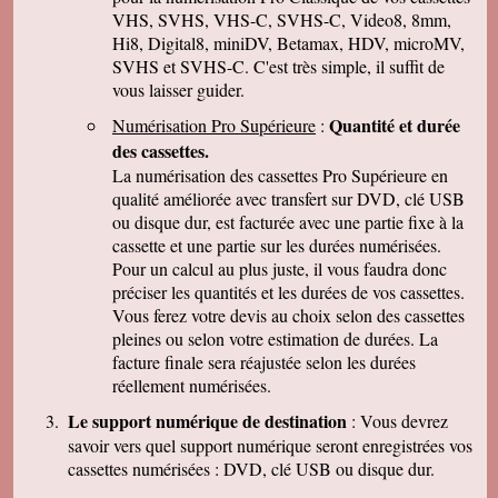
parler de vous . Encore merci
VHS, SVHS, VHS-C, SVHS-C, Video8, 8mm,
Hi8, Digital8, miniDV, Betamax, HDV, microMV,
J-Pierre B.
Tout est OK, merci! Dans l'avenir, j'aurai sans
SVHS et SVHS-C. C'est très simple, il suffit de
doute encore recours à vous pour le même
vous laisser guider.
genre de travail. Cordialement
Quantité et durée
Numérisation Pro Supérieure
:
Félix F.
J'ai bien reçu votre colis et vous remercie d'
des cassettes.
avoir effectué ce travail délicat . J'ai visionné
La numérisation des cassettes Pro Supérieure en
les disquettes et suis pour ma part satisfait , je
pense que mon fils sera très heureux de
qualité améliorée avec transfert sur DVD, clé USB
retrouver de tels souvenirs. Merci beaucoup
ou disque dur, est facturée avec une partie fixe à la
pour la rapidité du traitement de ma commande,
cassette et une partie sur les durées numérisées.
Très cordialement.
Pour un calcul au plus juste, il vous faudra donc
Michel J.
préciser les quantités et les durées de vos cassettes.
Bonjour merci de votre professionalisme et
exactitude si l'occasion se présente de vous
Vous ferez votre devis au choix selon des cassettes
faire connaître je le ferai avec plaisir.
pleines ou selon votre estimation de durées. La
Cordialement
facture finale sera réajustée selon les durées
réellement numérisées.
Le support numérique de destination
: Vous devrez
savoir vers quel support numérique seront enregistrées vos
cassettes numérisées : DVD, clé USB ou disque dur.