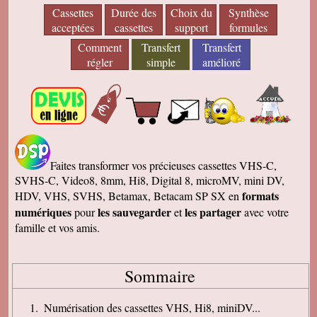
Cassettes
Durée des
Choix du
Synthèse
acceptées
cassettes
support
formules
Comment
Transfert
Transfert
régler
simple
amélioré
Faites transformer vos précieuses cassettes VHS-C,
SVHS-C, Video8, 8mm, Hi8, Digital 8, microMV, mini DV,
formats
HDV, VHS, SVHS, Betamax, Betacam SP SX en
numériques
les sauvegarder
les partager
pour
et
avec votre
famille et vos amis.
Sommaire
Numérisation des cassettes VHS, Hi8, miniDV...