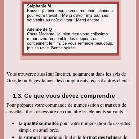
Stéphanie M
Bonsoir j'ai bien reçu je vous remercie infiniment
pour votre travail !! Merci d'avoir mis tout ses
souvenirs au goût du jour ! Merci encore !
Adeline de Q
Chère Madame, j'ai bien reçu votre colissimo
retour avec l'ensemble des supports qui
contiennent le film. Je vous remercie beaucoup,
je suis ravie. Bonne soirée
Amandine C
Bonjour, pour information on est tous ravis du
résultat des vidéos! Merci encore et j'ai d'autres
projets de commande, alors, sûrement à bientôt
Vous trouverez aussi sur Internet, notamment dans les avis de
! Cordialement
Google ou Pages Jaunes, les compliments reçus d'autres clients.
Corinne B
Bonjour, j'ai bien reçu le colis et la qualité
d'image est parfaite. Merci beaucoup
Ce que vous devez comprendre
Pour préparer votre commande de numérisation et transfert de
Nadine H
Bonjour, on a bien reçu le colis on vous
cassettes, il est nécessaire de connaitre les éléments suivants :
remercie beaucoup bonne journée
qualité souhaitée
la
pour votre numérisation de cassettes
:
Christian R
Encore une belle expérience, comme la
simple ou améliorée.
première fois nous sommes ravis. Merci de
support
format des fichiers
le
numérique final et le
de
pouvoir nous faire revivre le passé Travail