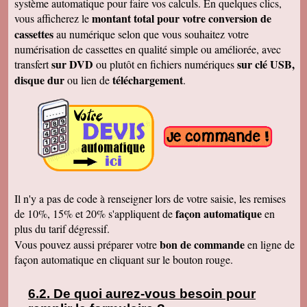
système automatique pour faire vos calculs. En quelques clics,
Merci
montant total pour votre conversion de
vous afficherez le
Cécile B.
cassettes
au numérique selon que vous souhaitez votre
J'ai bien reçu le DVD et le son est parfait. Je
vous remercie de vos efforts. Bien cordialement
numérisation de cassettes en qualité simple ou améliorée, avec
sur DVD
sur clé USB,
transfert
ou plutôt en fichiers numériques
Bernard D.
Bien reçu votre COLIS - Travail fénoménal que
disque dur
téléchargement
ou lien de
.
j'ai eu peur d'entreprendre !!!!!!!!!!!!! Le disque
DUR et les CD/DVD fonctionnement
parfaitement ........ Je vais entreprendre
pour........ NOEL 3 copies. pour mes 3 enfants
de 1980 à ce jour . MERCI MERCI MERCI Je
vais communiquer vos coordonnées à mon
entourage...
Véronique F.
Bien reçu,cela fait plaisir de revoir tout çà!
Cordialement
Il n'y a pas de code à renseigner lors de votre saisie, les remises
Marc T.
façon automatique
de 10%, 15% et 20% s'appliquent de
en
J'ai reçu le DVD hier. Merci beaucoup, j'aurai
plus du tarif dégressif.
d'autres bandes à vous envoyer dont du super8.
Cordialement
bon de commande
Vous pouvez aussi préparer votre
en ligne de
façon automatique en cliquant sur le bouton rouge.
François L.
Je viens de recevoir le colis. J'ai branché le
disque sur mon portable (système mac OS
10.10) et tous les fichiers se sont ouverts.
De quoi aurez-vous besoin pour
Merci pour le chèque de remboursement. Il est