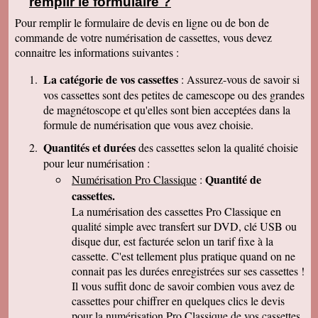
remplir le formulaire ?
clair que j'indiquerais vos coordonnées aux
parents et amis qui seraient intéressés. Bien
Pour remplir le formulaire de devis en ligne ou de bon de
cordialement
commande de votre numérisation de cassettes, vous devez
Nicolas B.
connaitre les informations suivantes :
J ai bien recu le colis. Les cd sont impeccables.
Je vous remercie. Bien cordialement
La catégorie de vos cassettes
: Assurez-vous de savoir si
Thierry P.
vos cassettes sont des petites de camescope ou des grandes
j'ai bien reçu les lots de dvd ! merci de votre
de magnétoscope et qu'elles sont bien acceptées dans la
travail et de votre gentillesse ! cordialement
formule de numérisation que vous avez choisie.
Patrick C.
J 'ai bien reçu le colis , je suis content de votre
Quantités et durées
des cassettes selon la qualité choisie
travail, ma famille en métropole doit vous
pour leur numérisation :
envoyer le reste des cassettes. Cordialement
Quantité de
Numérisation Pro Classique
:
J-Claude L.
cassettes.
Bonjour, je voulait vous remercier sincérement
pour le travail que avez effectuer en restituant
La numérisation des cassettes Pro Classique en
les films de nos cassettes mini dv sur dvd.
qualité simple avec transfert sur DVD, clé USB ou
Vôtre travail est excellent et vôtre sérieux est
disque dur, est facturée selon un tarif fixe à la
irréprochable. Nous auront d'autre cassettes a
vous envoyer prochainement. Encore merci est
cassette. C'est tellement plus pratique quand on ne
désoler de vous remercier avec autant de retard
connait pas les durées enregistrées sur ses cassettes !
... Bonne continuation
Il vous suffit donc de savoir combien vous avez de
Caroline P.
cassettes pour chiffrer en quelques clics le devis
Merci pour votre professionnalisme. vous etes
pour la numérisation Pro Classique de vos cassettes
une bonne adresse et ne manquerais pas de