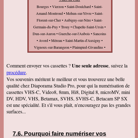
Bourges • Vierzon • Saint-Doulchard • Saint-
Amand-Montrond • Mehun-sur-Yèvre • Saint-
Florent-sur-Cher • Aubigny-sur-Nère • Saint-
Germain-du-Puy • Trouy • Chapelle-Saint-Ursin •
Dun-sur-Auron • Guerche-sur-l'Aubois • Sancoins
• Avord • Méreau • Saint-Martin-d'Auxigny •
Vignoux-sur-Barangeon • Plaimpied-Givaudins •
Foëcy • Argent-sur-Sauldre • Fussy • Marmagne •
Aix-d'Angillon • Orval • Châteaumeillant •
Une seule adresse
Comment envoyer vos cassettes ?
, suivez la
Henrichemont • Baugy • Menetou-Salon • Saint-
procédure
.
Éloy-de-Gy • Lunery • Vasselay • Nérondes •
Vos souvenirs méritent le meilleur et vous trouverez une belle
Châteauneuf-sur-Cher • Saint-Satur • Levet •
qualité chez Diaporama Studio Pro, pour qui la numérisation de
Boulleret • Lignières • Graçay • Massay • Sancerre
cassettes VHS-C, Video8, 8mm, Hi8, Digital 8, microMV, mini
• Jouet-sur-l'Aubois • Berry-Bouy • Subdray •
DV, HDV, VHS, Betamax, SVHS, SVHS-C, Betacam SP SX
Sainte-Solange • Neuvy-sur-Barangeon • Savigny-
est une spécialité. Et s'il vous plaît, n'encouragez pas les grandes
en-Sancerre • Allogny • Léré • Allouis • Brécy •
surfaces...
Cuffy • Cours-les-Barres • Charenton-du-Cher •
Blancafort • Farges-en-Septaine • Belleville-sur-
Loire • Pigny •
Pourquoi faire numériser vos