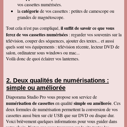
raffiné, effectué consciencieusement , avec en
vos cassettes numérisées.
plus des délais et prix tout à fait corrects
catégorie
la
de vos cassettes : petites de camescope ou
À recommander sans hésitation
Les Alesiens
grandes de magnétoscope.
Alysson Q
il suffit de savoir ce que vous
Tout cela n'est pas compliqué,
Bonjour, super ! Suite au super résultat de la
première cassette, mes grands-parents ont
ferez de vos cassettes numérisées
: regarder vos souvenirs sur la
décidé de toutes les faire pour pouvoir voir a
télévision, couper des séquences, ajouter des textes... et aussi
nouveau ces souvenirs sur la télé :)
Cordialement
quels sont vos équipements : télévision récente, lecteur DVD de
salon, ordinateur sous windows ou mac...
Cécile M
Bonjour. Je viens de recevoir le colis et je suis
Voilà donc de quoi éclairer vos lanternes.
en train de regarder les films sur mon ordinateur.
C'est top! Un très grand merci pour votre travail.
C'était un plaisir de traiter avec vous. Très
cordialement.
Deux qualités de numérisations :
Amandine L
simple ou améliorée
Bonjour nous avons bien reçus les cassettes et
les vidéos sont supers ! Merci beaucoup
Cordialement,
Diaporama Studio Pro vous propose son service de
numérisation de cassettes
simple ou améliorée
en qualité
. Ces
Jean-Marie B
Colis bien reçu ça marche en direct sur la TV.
deux formules de numérisation permettent la conversion de vos
Merci beaucoup. Des amis vont vous contacter
cassettes aussi bien sur clé USB que sur DVD ou disque dur.
de ma part. Bonne continuation
Voici brièvement quelques informations pour vous guider dans
Alain L