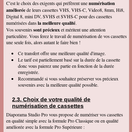
numérisation
C'est le choix des exigents qui préfèrent une
de déballer et de picorer d'une cassette à l'autre.
Merci pour le travail. Nos souvenirs sont sauvés
améliorée
de leurs cassettes VHS, VHS-C, Video8, 8mm, Hi8,
: une grande joie pour mes enfants et mes
Digital 8, mini DV, SVHS et SVHS-C pour des cassettes
petits enfants. Je vous recommanderais dans
mon entourage pour votre sérieux. Merci
la meilleure qualité
numérisées dans
.
encore.
sont précieux
Vos souvenirs
et méritent une attention
Aurélie V
particulière. Vous ferez le travail de numérisation de vos cassettes
Bonjour Sandrine !! J'ai mis du temps pour vous
une seule fois, alors autant le faire bien !
écrire un commentaire très positif car nous
avons mis du temps à visualiser votre
Merveilleux travail !!! Les films sont super !!
Ce transfert
offre une meilleure qualité d'image.
Excellente qualité d'images malgré l'âge des K7
Le tarif est partiellement basé sur la durée de la cassette
:) Vous êtes une personne de confiance et je
suis heureuse de vous avoir confié les vidéos
donc vous paierez une partie en fonction de la durée
de ma Maman décédée !! Je vous recommande
enregistrée.
vraiment !! Prenez bien soin de vous !! Au
Recommandé si vous souhaitez préserver vos précieux
plaisir
souvenirs avec la meilleure qualité possible.
Gislaine P
Vraiment je vous remercie pour votre travail on
dirait des films de maintenant ! Je ne pensais
Choix de votre qualité de
pas que ça rendrait aussi bien du fait que mes
cassettes sont vieilles plus de 30 ans ! Je vais
numérisation de cassettes
parler de vous à ma soeur qui a des cassettes a
copier aussi sur des cd. Bonne journée
Diaporama Studio Pro vous propose de numériser vos cassettes
cordialement
en qualité simple avec la formule Pro Classique ou en qualité
améliorée avec la formule Pro Supérieure :
Félix F.
J'ai bien reçu votre colis et vous remercie d'