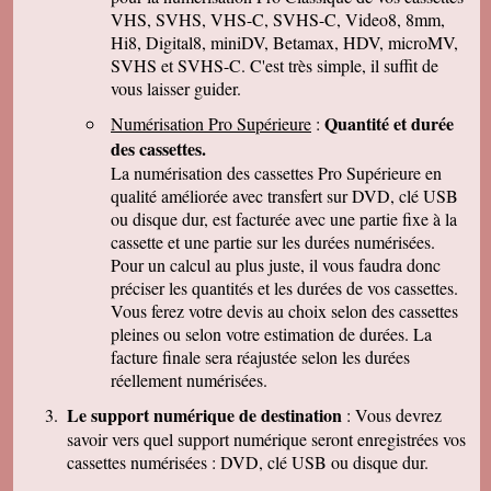
parler de vous . Encore merci
VHS, SVHS, VHS-C, SVHS-C, Video8, 8mm,
Hi8, Digital8, miniDV, Betamax, HDV, microMV,
J-Pierre B.
Tout est OK, merci! Dans l'avenir, j'aurai sans
SVHS et SVHS-C. C'est très simple, il suffit de
doute encore recours à vous pour le même
vous laisser guider.
genre de travail. Cordialement
Quantité et durée
Numérisation Pro Supérieure
:
Félix F.
J'ai bien reçu votre colis et vous remercie d'
des cassettes.
avoir effectué ce travail délicat . J'ai visionné
La numérisation des cassettes Pro Supérieure en
les disquettes et suis pour ma part satisfait , je
pense que mon fils sera très heureux de
qualité améliorée avec transfert sur DVD, clé USB
retrouver de tels souvenirs. Merci beaucoup
ou disque dur, est facturée avec une partie fixe à la
pour la rapidité du traitement de ma commande,
cassette et une partie sur les durées numérisées.
Très cordialement.
Pour un calcul au plus juste, il vous faudra donc
Michel J.
préciser les quantités et les durées de vos cassettes.
Bonjour merci de votre professionalisme et
exactitude si l'occasion se présente de vous
Vous ferez votre devis au choix selon des cassettes
faire connaître je le ferai avec plaisir.
pleines ou selon votre estimation de durées. La
Cordialement
facture finale sera réajustée selon les durées
réellement numérisées.
Le support numérique de destination
: Vous devrez
savoir vers quel support numérique seront enregistrées vos
cassettes numérisées : DVD, clé USB ou disque dur.