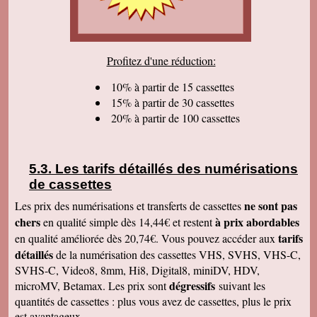
sommes très satisfaits. Encore tous mes
remerciements et bonne continuation. Bien
cordialement.
Serge T
Profitez d'une réduction:
J'ai bien reçu votre paquet, et je suis très
content de votre travail et vous en remercie. Je
dois dire qu'au début j'étais un peu septique vu
10% à partir de 15 cassettes
les prix . merci beaucoup Cordialement
15% à partir de 30 cassettes
20% à partir de 100 cassettes
Pierre B
Je suis très très très satisfait de votre travail.
Continuez comme ça. Je pense que c'est votre
meilleure publicité, c'est la qualité du travail que
vous faites. Je vous souhaite bonne journée et
Les tarifs détaillés des numérisations
que les affaires aillent très bien.
de cassettes
Jacques N
Colis reçu ce jour, satisfait du bon travail réalisé
ne sont pas
Les prix des numérisations et transferts de cassettes
par vos soins. Merci encore, Cordialement
chers
à prix abordables
en qualité simple dès 14,44€ et restent
Hervé R
tarifs
en qualité améliorée dès 20,74€. Vous pouvez accéder aux
j'ai bien reçu les CD et les K7 en retour, merci
détaillés
de la numérisation des cassettes VHS, SVHS, VHS-C,
de cet excellent traitement. Très bons résultats
SVHS-C, Video8, 8mm, Hi8, Digital8, miniDV, HDV,
Pascal R
dégressifs
microMV, Betamax. Les prix sont
suivant les
bonjour bien reçu le colis samedi après
visionnage le travail est superbe
quantités de cassettes : plus vous avez de cassettes, plus le prix
est avantageux.