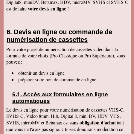
Digital8, miniDV, Betamax, HDV, microMV, SVHS et SVHS-C
Anaïs H
votre devis en ligne !
est de faire
J'ai bien reçu le colis. Merci pour votre travail.
Cordialement
François R
Bien reçu la K7 et la clé. Le travail est parfait.
Devis en ligne ou commande de
Merci.
numérisation de cassettes
Bernard D
Colis bien arrivé, MERCI pour ce travail @+
Pour votre projet de numérisation de cassettes vidéo dans la
formule de votre choix (Pro Classique ou Pro Supérieure), vous
Hervé L
J'ai bien reçu le colis. Après visonnage de
pouvez :
quelques extraits, tout est parfait. Je vous en
remercie. Passez une bonne soirée.
obtenir un devis en ligne
Christophe M.
préparer votre bon de commande en ligne.
Nous avons bien reçu les K7 et le disque dur.
Je vous remercie pour ce travail de copie
minutieux que vous avez réalisé avec soin.
Accès aux formulaires en ligne
Nous sommes ravis et très émus de revoir tout
ce passé, ces images de nos filles petites, il y
automatiques
a plus de 20 ans, et de notre mariage... Merci
infiniment. Bien cordialement PS / je ne
Le devis en ligne pour votre numérisation de cassettes VHS-C,
manquerai pas de recommander votre
SVHS-C, Video 8mm, Hi8, Digital 8, mini DV, HDV, VHS,
entreprise.
sans obligation d'achat
SVHS, microMV et Betamax est
tant
Jacques P.
que vous ne l'avez pas signé. Utilisez donc sans modération ce
J'ai bien reçu la K7 et les DVD, c'est parfait.