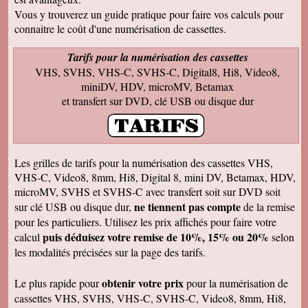
Francis C
J' ai bien reçu votre envoi Les premières
Vous y trouverez un guide pratique pour faire vos calculs pour
visualisations montrent un beau travail, et
connaitre le coût d'une numérisation de cassettes.
rappellent de nombreux souvenirs Merci Je
reviendrai sans doute auprès de vous et vous
ferai de la publicité Bien sincèrement
Tarifs pour la numérisation des cassettes
VHS, SVHS, VHS-C, SVHS-C, Digital8, Hi8, Video8,
François M
Bien reçu! Reste à monter pour éliminer ! A
miniDV, HDV, microMV, Betamax
bientôt pour du 8 et sup8mm.
et transfert sur DVD, clé USB ou disque dur
Josiane B
Le colis est effectivement arrivé le 24, la veille
de Noël, c'était parfait. Elle est très contente de
pouvoir passer à nouveau un moment avec ses
amis et son mari, presque tous décédés.
Les grilles de tarifs pour la numérisation des cassettes VHS,
Encore merci pour votre efficacité. Je vous ferai
VHS-C, Video8, 8mm, Hi8, Digital 8, mini DV, Betamax, HDV,
de la pub si l'occasion se présente ! Je vous
souhaite une bonne année avec beaucoup de
microMV, SVHS et SVHS-C avec transfert soit sur DVD soit
vidéos à transposer. Bien cordialement,
ne tiennent pas compte
sur clé USB ou disque dur,
de la remise
Séverine L
pour les particuliers. Utilisez les prix affichés pour faire votre
J'ai reçu le colis . Merci ça a l'air impeccable !
puis déduisez votre remise de 10%, 15% ou 20%
calcul
selon
Bonnes fêtes et à très bientôt pour d'autres
travaux.
les modalités précisées sur la page des tarifs.
Josiane B
Fantastique. Encore merci. Je vous remercie
obtenir votre prix
Le plus rapide pour
pour la numérisation de
beaucoup de la rapidité avec laquelle vous avez
cassettes VHS, SVHS, VHS-C, SVHS-C, Video8, 8mm, Hi8,
traité ma commande.