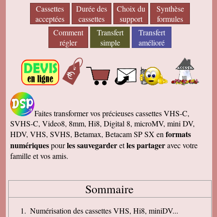
Cassettes
Durée des
Choix du
Synthèse
acceptées
cassettes
support
formules
Comment
Transfert
Transfert
régler
simple
amélioré
Faites transformer vos précieuses cassettes VHS-C,
SVHS-C, Video8, 8mm, Hi8, Digital 8, microMV, mini DV,
formats
HDV, VHS, SVHS, Betamax, Betacam SP SX en
numériques
les sauvegarder
les partager
pour
et
avec votre
famille et vos amis.
Sommaire
Numérisation des cassettes VHS, Hi8, miniDV...