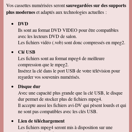
remercions de votre travail . Les vidéos sont de
sauvegardées sur des supports
Vos cassettes numérisées seront
bonne qualité. Cordialement
plus modernes
et adaptés aux technologies actuelles :
Marcel G
On se régale à regarder nos cassettes
DVD
numerisées. c'est vraiment un beau résultat.
Merci beaucoup pour votre sérieux. A bientôt.
Ils sont au format DVD VIDEO pour être compatibles
avec les lecteurs DVD de salon.
René DR
Nous avons testé : tout semble bon et la
Les fichiers vidéo (.vob) sont donc compressés en mpeg2.
récupération sur Final Cut Pro X fonctionne.
Merci pour votre professionnalisme.
Clé USB
Les fichiers sont au format mpeg4 de meilleure
Margot P
Studio très compétent, efficace, sympathique et
compression que le mpeg2.
arrangeant à prix bon marché, je recommande
Insérez la clé dans le port USB de votre télévision pour
vivement !
regarder vos souvenirs numérisés.
Christian R
NOUS VENONS DE VISIONNER NOS FILMS
Disque dur
ET TENONS A VOUS REMERCIER POUR
Avec une capacité plus grande que la clé USB, le disque
VOTRE :
-ACCUEIL
dur permet de stocker plus de fichiers mpeg4.
-QUALITE DE TRAVAIL
Il accepte aussi les fichiers avi-DV qui pèsent lourds et qui
-PROFESSIONNALISME
ne sont pas compatibles avec les clés USB.
François M
Lien de téléchargement
C'est avec grand plaisir que j'ai revécu mon
passage professionnel à Séville, grace à votre
Les fichiers mpeg4 seront mis à disposition sur une
duplication VHS/USB recue ce matin.