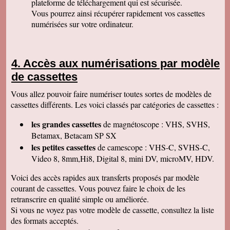
plateforme de téléchargement qui est sécurisée.
Permettez moi de vous féliciter pour la qualité
de votre travail. Je ne manquerai pas de parler
Vous pourrez ainsi récupérer rapidement vos cassettes
de vous. Bonne soirée.
numérisées sur votre ordinateur.
Isabelle L
A la suite d'un anniversaire chez un ami
d'enfance qui nous a montré des films de notre
enfance qu'il a fait repiquer de ses cassettes
Accès aux numérisations par modèle
par votre société, j'ai décidé de vous confier les
miennes. Après avoir reçu ma commande, j'ai
de cassettes
été de nouveau bluffée par la qualité des
transferts effectués. Je vous remercie et je
Vous allez pouvoir faire numériser toutes sortes de modèles de
parlerai de vous si l'occasion se présente.
Cordialement.
cassettes différents. Les voici classés par catégories de cassettes :
Gérard H
les grandes cassettes
de magnétoscope : VHS, SVHS,
Merci beaucoup et félicitations pour le suivi de
vos clients. Je ne manquerai pas de vous
Betamax, Betacam SP SX
contacter pour vous donner des nouvelles.
les petites cassettes
de camescope : VHS-C, SVHS-C,
Cordialement
Video 8, 8mm,Hi8, Digital 8, mini DV, microMV, HDV.
Chantal S
Bien recu mon dvd je l ai regarde c est super
Voici des accès rapides aux transferts proposés par modèle
beau souvenir de mes parents merci beaucoup
courant de cassettes. Vous pouvez faire le choix de les
tres cordialement
retranscrire en qualité simple ou améliorée.
Jean V
Si vous ne voyez pas votre modèle de cassette, consultez la liste
Toutes mes felicitations. Tout est parfait :
accueil, suivi, traitement et résultat de mes
des formats acceptés.
transferts de cassettes vhs. Merci merci ! A très