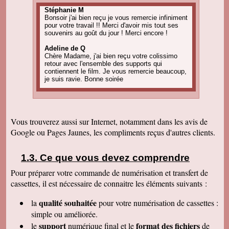
Stéphanie M
Bonsoir j'ai bien reçu je vous remercie infiniment
pour votre travail !! Merci d'avoir mis tout ses
souvenirs au goût du jour ! Merci encore !
Adeline de Q
Chère Madame, j'ai bien reçu votre colissimo
retour avec l'ensemble des supports qui
contiennent le film. Je vous remercie beaucoup,
je suis ravie. Bonne soirée
Amandine C
Bonjour, pour information on est tous ravis du
résultat des vidéos! Merci encore et j'ai d'autres
projets de commande, alors, sûrement à bientôt
Vous trouverez aussi sur Internet, notamment dans les avis de
! Cordialement
Google ou Pages Jaunes, les compliments reçus d'autres clients.
Corinne B
Bonjour, j'ai bien reçu le colis et la qualité
d'image est parfaite. Merci beaucoup
Ce que vous devez comprendre
Pour préparer votre commande de numérisation et transfert de
Nadine H
Bonjour, on a bien reçu le colis on vous
cassettes, il est nécessaire de connaitre les éléments suivants :
remercie beaucoup bonne journée
qualité souhaitée
la
pour votre numérisation de cassettes
:
Christian R
Encore une belle expérience, comme la
simple ou améliorée.
première fois nous sommes ravis. Merci de
support
format des fichiers
le
numérique final et le
de
pouvoir nous faire revivre le passé Travail