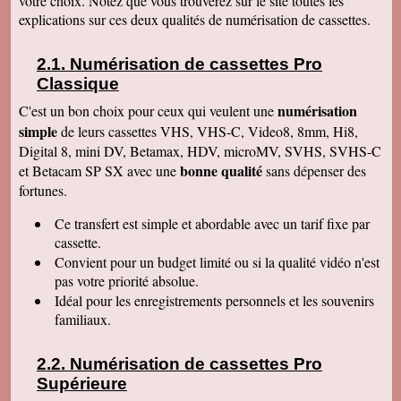
votre choix. Notez que vous trouverez sur le site toutes les
Le service aux clients est un art Mme Masse
explications sur ces deux qualités de numérisation de cassettes.
est une artiste qui aime son métier et se soucie
de la satisfaction de ses clients Services à
consommer sans modération Qu' on se le dise !
Numérisation de cassettes Pro
Denise J
Classique
Merci pour votre très agréable numérisation sur
ma clé USB 64 qui fonctionne parfaitement et
numérisation
C'est un bon choix pour ceux qui veulent une
facilement. J'ai déménagé en Résidence
simple
autonomie et trouvé quelqu'un pour la lancer sur
de leurs cassettes VHS, VHS-C, Video8, 8mm, Hi8,
l'écran. Mais c'était simple et évident, avec un
Digital 8, mini DV, Betamax, HDV, microMV, SVHS, SVHS-C
peu de courage et de réflexion j'y serai
bonne qualité
et Betacam SP SX avec une
sans dépenser des
parvenue. Tout fonctionne, facile d'accès.
Merci. Je garde vos coordonnées. Bien
fortunes.
cordialement
Ce transfert
est simple et abordable avec un tarif fixe par
Bernard G
Pour votre livre d'or : J'ai oublié ou plutôt remis
cassette.
à plus tard ce que je devais vous écrire après
Convient pour un budget limité ou si la qualité vidéo n'est
avoir reçu le disque dur. Pardonnez ma
négligence. Je tiens à vous redire toute ma
pas votre priorité absolue.
satisfaction, pour le travail accompli, mais aussi
Idéal pour les enregistrements personnels et les souvenirs
vous remercier pour la qualité de votre relation
avec vos clients, ce qui constitue au final une
familiaux.
expérience à la fois agréable et réussie quant
aux résultats. Avec tous mes voeux de succès
pour votre entreprise. Bien cordialement
Numérisation de cassettes Pro
Supérieure
Claudine T
colis est arrivé il y a une heure. Juste le temps