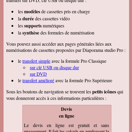
transfert sur DVD, clé USB ou disque dur :
modèles
les
de cassettes pris en charge
durée
la
des cassettes vidéo
supports
les
numériques
synthèse
la
des formules de numérisation
Vous pouvez aussi accéder aux pages générales liées aux
numérisations de cassettes proposées par Diaporama studio Pro :
le
transfert simple
avec la formule Pro Classique
sur clé USB ou disque dur
sur DVD
le
transfert amélioré
avec la formule Pro Supérieure
petits icônes
Sous les boutons de navigation se trouvent les
qui
vous donneront accès à ces informations particulières :
Devis
en ligne
Le devis en ligne est gratuit et sans
engagement. Il fait les calculs en appliquant la