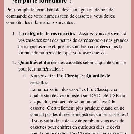
remplir le formulaire ?
clair que j'indiquerais vos coordonnées aux
parents et amis qui seraient intéressés. Bien
Pour remplir le formulaire de devis en ligne ou de bon de
cordialement
commande de votre numérisation de cassettes, vous devez
Nicolas B.
connaitre les informations suivantes :
J ai bien recu le colis. Les cd sont impeccables.
Je vous remercie. Bien cordialement
La catégorie de vos cassettes
: Assurez-vous de savoir si
Thierry P.
vos cassettes sont des petites de camescope ou des grandes
j'ai bien reçu les lots de dvd ! merci de votre
de magnétoscope et qu'elles sont bien acceptées dans la
travail et de votre gentillesse ! cordialement
formule de numérisation que vous avez choisie.
Patrick C.
J 'ai bien reçu le colis , je suis content de votre
Quantités et durées
des cassettes selon la qualité choisie
travail, ma famille en métropole doit vous
pour leur numérisation :
envoyer le reste des cassettes. Cordialement
Quantité de
Numérisation Pro Classique
:
J-Claude L.
cassettes.
Bonjour, je voulait vous remercier sincérement
pour le travail que avez effectuer en restituant
La numérisation des cassettes Pro Classique en
les films de nos cassettes mini dv sur dvd.
qualité simple avec transfert sur DVD, clé USB ou
Vôtre travail est excellent et vôtre sérieux est
disque dur, est facturée selon un tarif fixe à la
irréprochable. Nous auront d'autre cassettes a
vous envoyer prochainement. Encore merci est
cassette. C'est tellement plus pratique quand on ne
désoler de vous remercier avec autant de retard
connait pas les durées enregistrées sur ses cassettes !
... Bonne continuation
Il vous suffit donc de savoir combien vous avez de
Caroline P.
cassettes pour chiffrer en quelques clics le devis
Merci pour votre professionnalisme. vous etes
pour la numérisation Pro Classique de vos cassettes
une bonne adresse et ne manquerais pas de