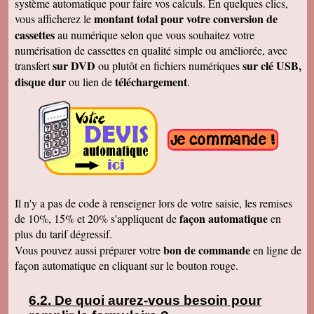
système automatique pour faire vos calculs. En quelques clics,
Merci
montant total pour votre conversion de
vous afficherez le
Cécile B.
cassettes
au numérique selon que vous souhaitez votre
J'ai bien reçu le DVD et le son est parfait. Je
vous remercie de vos efforts. Bien cordialement
numérisation de cassettes en qualité simple ou améliorée, avec
sur DVD
sur clé USB,
transfert
ou plutôt en fichiers numériques
Bernard D.
Bien reçu votre COLIS - Travail fénoménal que
disque dur
téléchargement
ou lien de
.
j'ai eu peur d'entreprendre !!!!!!!!!!!!! Le disque
DUR et les CD/DVD fonctionnement
parfaitement ........ Je vais entreprendre
pour........ NOEL 3 copies. pour mes 3 enfants
de 1980 à ce jour . MERCI MERCI MERCI Je
vais communiquer vos coordonnées à mon
entourage...
Véronique F.
Bien reçu,cela fait plaisir de revoir tout çà!
Cordialement
Il n'y a pas de code à renseigner lors de votre saisie, les remises
Marc T.
façon automatique
de 10%, 15% et 20% s'appliquent de
en
J'ai reçu le DVD hier. Merci beaucoup, j'aurai
plus du tarif dégressif.
d'autres bandes à vous envoyer dont du super8.
Cordialement
bon de commande
Vous pouvez aussi préparer votre
en ligne de
façon automatique en cliquant sur le bouton rouge.
François L.
Je viens de recevoir le colis. J'ai branché le
disque sur mon portable (système mac OS
10.10) et tous les fichiers se sont ouverts.
De quoi aurez-vous besoin pour
Merci pour le chèque de remboursement. Il est