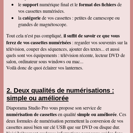
support
format des fichiers
le
numérique final et le
de
pouvoir nous faire revivre le passé Travail
raffiné, effectué consciencieusement , avec en
vos cassettes numérisées.
plus des délais et prix tout à fait corrects
catégorie
la
de vos cassettes : petites de camescope ou
À recommander sans hésitation
Les Alesiens
grandes de magnétoscope.
Alysson Q
il suffit de savoir ce que vous
Tout cela n'est pas compliqué,
Bonjour, super ! Suite au super résultat de la
première cassette, mes grands-parents ont
ferez de vos cassettes numérisées
: regarder vos souvenirs sur la
décidé de toutes les faire pour pouvoir voir a
télévision, couper des séquences, ajouter des textes... et aussi
nouveau ces souvenirs sur la télé :)
Cordialement
quels sont vos équipements : télévision récente, lecteur DVD de
salon, ordinateur sous windows ou mac...
Cécile M
Bonjour. Je viens de recevoir le colis et je suis
Voilà donc de quoi éclairer vos lanternes.
en train de regarder les films sur mon ordinateur.
C'est top! Un très grand merci pour votre travail.
C'était un plaisir de traiter avec vous. Très
cordialement.
Deux qualités de numérisations :
Amandine L
simple ou améliorée
Bonjour nous avons bien reçus les cassettes et
les vidéos sont supers ! Merci beaucoup
Cordialement,
Diaporama Studio Pro vous propose son service de
numérisation de cassettes
simple ou améliorée
en qualité
. Ces
Jean-Marie B
Colis bien reçu ça marche en direct sur la TV.
deux formules de numérisation permettent la conversion de vos
Merci beaucoup. Des amis vont vous contacter
cassettes aussi bien sur clé USB que sur DVD ou disque dur.
de ma part. Bonne continuation