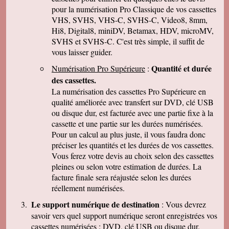
pour la numérisation Pro Classique de vos cassettes
une bonne adresse et ne manquerais pas de
parler de vous . Encore merci
VHS, SVHS, VHS-C, SVHS-C, Video8, 8mm,
Hi8, Digital8, miniDV, Betamax, HDV, microMV,
J-Pierre B.
Tout est OK, merci! Dans l'avenir, j'aurai sans
SVHS et SVHS-C. C'est très simple, il suffit de
doute encore recours à vous pour le même
vous laisser guider.
genre de travail. Cordialement
Quantité et durée
Numérisation Pro Supérieure
:
Félix F.
J'ai bien reçu votre colis et vous remercie d'
des cassettes.
avoir effectué ce travail délicat . J'ai visionné
La numérisation des cassettes Pro Supérieure en
les disquettes et suis pour ma part satisfait , je
pense que mon fils sera très heureux de
qualité améliorée avec transfert sur DVD, clé USB
retrouver de tels souvenirs. Merci beaucoup
ou disque dur, est facturée avec une partie fixe à la
pour la rapidité du traitement de ma commande,
cassette et une partie sur les durées numérisées.
Très cordialement.
Pour un calcul au plus juste, il vous faudra donc
Michel J.
préciser les quantités et les durées de vos cassettes.
Bonjour merci de votre professionalisme et
exactitude si l'occasion se présente de vous
Vous ferez votre devis au choix selon des cassettes
faire connaître je le ferai avec plaisir.
pleines ou selon votre estimation de durées. La
Cordialement
facture finale sera réajustée selon les durées
réellement numérisées.
Le support numérique de destination
: Vous devrez
savoir vers quel support numérique seront enregistrées vos
cassettes numérisées : DVD, clé USB ou disque dur.