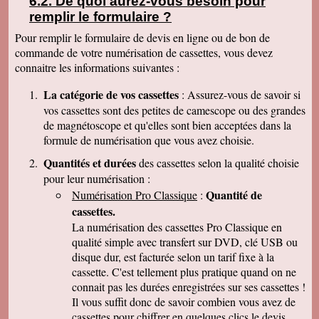
De quoi aurez-vous besoin pour
Merci pour le chèque de remboursement. Il est
remplir le formulaire ?
clair que j'indiquerais vos coordonnées aux
parents et amis qui seraient intéressés. Bien
Pour remplir le formulaire de devis en ligne ou de bon de
cordialement
commande de votre numérisation de cassettes, vous devez
Nicolas B.
connaitre les informations suivantes :
J ai bien recu le colis. Les cd sont impeccables.
Je vous remercie. Bien cordialement
La catégorie de vos cassettes
: Assurez-vous de savoir si
Thierry P.
vos cassettes sont des petites de camescope ou des grandes
j'ai bien reçu les lots de dvd ! merci de votre
de magnétoscope et qu'elles sont bien acceptées dans la
travail et de votre gentillesse ! cordialement
formule de numérisation que vous avez choisie.
Patrick C.
J 'ai bien reçu le colis , je suis content de votre
Quantités et durées
des cassettes selon la qualité choisie
travail, ma famille en métropole doit vous
pour leur numérisation :
envoyer le reste des cassettes. Cordialement
Quantité de
Numérisation Pro Classique
:
J-Claude L.
cassettes.
Bonjour, je voulait vous remercier sincérement
pour le travail que avez effectuer en restituant
La numérisation des cassettes Pro Classique en
les films de nos cassettes mini dv sur dvd.
qualité simple avec transfert sur DVD, clé USB ou
Vôtre travail est excellent et vôtre sérieux est
disque dur, est facturée selon un tarif fixe à la
irréprochable. Nous auront d'autre cassettes a
vous envoyer prochainement. Encore merci est
cassette. C'est tellement plus pratique quand on ne
désoler de vous remercier avec autant de retard
connait pas les durées enregistrées sur ses cassettes !
... Bonne continuation
Il vous suffit donc de savoir combien vous avez de
Caroline P.
cassettes pour chiffrer en quelques clics le devis
Merci pour votre professionnalisme. vous etes