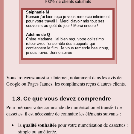
100% de clients satisfaits
Stéphanie M
Bonsoir j'ai bien reçu je vous remercie infiniment
pour votre travail !! Merci d'avoir mis tout ses
souvenirs au goût du jour ! Merci encore !
Adeline de Q
Chère Madame, j'ai bien reçu votre colissimo
retour avec l'ensemble des supports qui
contiennent le film. Je vous remercie beaucoup,
je suis ravie. Bonne soirée
Amandine C
Bonjour, pour information on est tous ravis du
résultat des vidéos! Merci encore et j'ai d'autres
projets de commande, alors, sûrement à bientôt
Vous trouverez aussi sur Internet, notamment dans les avis de
! Cordialement
Google ou Pages Jaunes, les compliments reçus d'autres clients.
Corinne B
Bonjour, j'ai bien reçu le colis et la qualité
d'image est parfaite. Merci beaucoup
Ce que vous devez comprendre
Pour préparer votre commande de numérisation et transfert de
Nadine H
Bonjour, on a bien reçu le colis on vous
cassettes, il est nécessaire de connaitre les éléments suivants :
remercie beaucoup bonne journée
qualité souhaitée
la
pour votre numérisation de cassettes
:
Christian R
Encore une belle expérience, comme la
simple ou améliorée.
première fois nous sommes ravis. Merci de