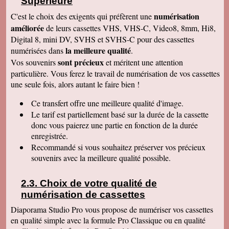
Supérieure
Claudine T
colis est arrivé il y a une heure. Juste le temps
numérisation
C'est le choix des exigents qui préfèrent une
de déballer et de picorer d'une cassette à l'autre.
Merci pour le travail. Nos souvenirs sont sauvés
améliorée
de leurs cassettes VHS, VHS-C, Video8, 8mm, Hi8,
: une grande joie pour mes enfants et mes
Digital 8, mini DV, SVHS et SVHS-C pour des cassettes
petits enfants. Je vous recommanderais dans
mon entourage pour votre sérieux. Merci
la meilleure qualité
numérisées dans
.
encore.
sont précieux
Vos souvenirs
et méritent une attention
Aurélie V
particulière. Vous ferez le travail de numérisation de vos cassettes
Bonjour Sandrine !! J'ai mis du temps pour vous
une seule fois, alors autant le faire bien !
écrire un commentaire très positif car nous
avons mis du temps à visualiser votre
Merveilleux travail !!! Les films sont super !!
Ce transfert
offre une meilleure qualité d'image.
Excellente qualité d'images malgré l'âge des K7
Le tarif est partiellement basé sur la durée de la cassette
:) Vous êtes une personne de confiance et je
suis heureuse de vous avoir confié les vidéos
donc vous paierez une partie en fonction de la durée
de ma Maman décédée !! Je vous recommande
enregistrée.
vraiment !! Prenez bien soin de vous !! Au
Recommandé si vous souhaitez préserver vos précieux
plaisir
souvenirs avec la meilleure qualité possible.
Gislaine P
Vraiment je vous remercie pour votre travail on
dirait des films de maintenant ! Je ne pensais
Choix de votre qualité de
pas que ça rendrait aussi bien du fait que mes
cassettes sont vieilles plus de 30 ans ! Je vais
numérisation de cassettes
parler de vous à ma soeur qui a des cassettes a
copier aussi sur des cd. Bonne journée
Diaporama Studio Pro vous propose de numériser vos cassettes
cordialement
en qualité simple avec la formule Pro Classique ou en qualité