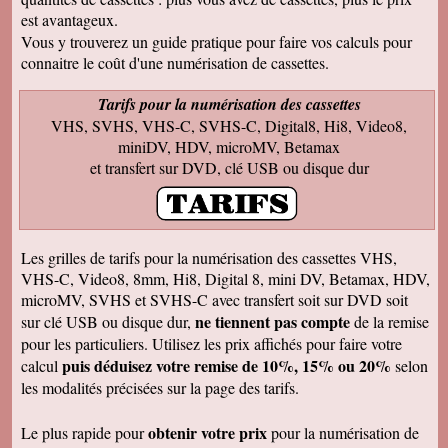
est avantageux.
Francis C
J' ai bien reçu votre envoi Les premières
Vous y trouverez un guide pratique pour faire vos calculs pour
visualisations montrent un beau travail, et
connaitre le coût d'une numérisation de cassettes.
rappellent de nombreux souvenirs Merci Je
reviendrai sans doute auprès de vous et vous
ferai de la publicité Bien sincèrement
Tarifs pour la numérisation des cassettes
VHS, SVHS, VHS-C, SVHS-C, Digital8, Hi8, Video8,
François M
Bien reçu! Reste à monter pour éliminer ! A
miniDV, HDV, microMV, Betamax
bientôt pour du 8 et sup8mm.
et transfert sur DVD, clé USB ou disque dur
Josiane B
Le colis est effectivement arrivé le 24, la veille
de Noël, c'était parfait. Elle est très contente de
pouvoir passer à nouveau un moment avec ses
amis et son mari, presque tous décédés.
Les grilles de tarifs pour la numérisation des cassettes VHS,
Encore merci pour votre efficacité. Je vous ferai
VHS-C, Video8, 8mm, Hi8, Digital 8, mini DV, Betamax, HDV,
de la pub si l'occasion se présente ! Je vous
souhaite une bonne année avec beaucoup de
microMV, SVHS et SVHS-C avec transfert soit sur DVD soit
vidéos à transposer. Bien cordialement,
ne tiennent pas compte
sur clé USB ou disque dur,
de la remise
Séverine L
pour les particuliers. Utilisez les prix affichés pour faire votre
J'ai reçu le colis . Merci ça a l'air impeccable !
puis déduisez votre remise de 10%, 15% ou 20%
calcul
selon
Bonnes fêtes et à très bientôt pour d'autres
travaux.
les modalités précisées sur la page des tarifs.
Josiane B
Fantastique. Encore merci. Je vous remercie
obtenir votre prix
Le plus rapide pour
pour la numérisation de
beaucoup de la rapidité avec laquelle vous avez