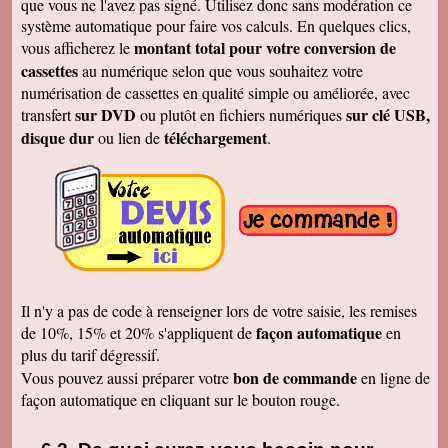
que vous ne l'avez pas signé. Utilisez donc sans modération ce
J'ai bien reçu la K7 et les DVD, c'est parfait.
système automatique pour faire vos calculs. En quelques clics,
Merci
montant total pour votre conversion de
vous afficherez le
Cécile B.
cassettes
au numérique selon que vous souhaitez votre
J'ai bien reçu le DVD et le son est parfait. Je
vous remercie de vos efforts. Bien cordialement
numérisation de cassettes en qualité simple ou améliorée, avec
sur DVD
sur clé USB,
transfert
ou plutôt en fichiers numériques
Bernard D.
Bien reçu votre COLIS - Travail fénoménal que
disque dur
téléchargement
ou lien de
.
j'ai eu peur d'entreprendre !!!!!!!!!!!!! Le disque
DUR et les CD/DVD fonctionnement
parfaitement ........ Je vais entreprendre
pour........ NOEL 3 copies. pour mes 3 enfants
de 1980 à ce jour . MERCI MERCI MERCI Je
vais communiquer vos coordonnées à mon
entourage...
Véronique F.
Bien reçu,cela fait plaisir de revoir tout çà!
Cordialement
Il n'y a pas de code à renseigner lors de votre saisie, les remises
Marc T.
façon automatique
de 10%, 15% et 20% s'appliquent de
en
J'ai reçu le DVD hier. Merci beaucoup, j'aurai
plus du tarif dégressif.
d'autres bandes à vous envoyer dont du super8.
Cordialement
bon de commande
Vous pouvez aussi préparer votre
en ligne de
façon automatique en cliquant sur le bouton rouge.
François L.
Je viens de recevoir le colis. J'ai branché le
disque sur mon portable (système mac OS
10.10) et tous les fichiers se sont ouverts.