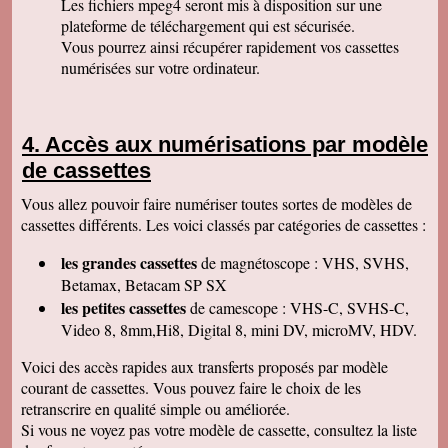
Les fichiers mpeg4 seront mis à disposition sur une
duplication VHS/USB recue ce matin.
plateforme de téléchargement qui est sécurisée.
Permettez moi de vous féliciter pour la qualité
de votre travail. Je ne manquerai pas de parler
Vous pourrez ainsi récupérer rapidement vos cassettes
de vous. Bonne soirée.
numérisées sur votre ordinateur.
Isabelle L
A la suite d'un anniversaire chez un ami
d'enfance qui nous a montré des films de notre
enfance qu'il a fait repiquer de ses cassettes
Accès aux numérisations par modèle
par votre société, j'ai décidé de vous confier les
miennes. Après avoir reçu ma commande, j'ai
de cassettes
été de nouveau bluffée par la qualité des
transferts effectués. Je vous remercie et je
Vous allez pouvoir faire numériser toutes sortes de modèles de
parlerai de vous si l'occasion se présente.
Cordialement.
cassettes différents. Les voici classés par catégories de cassettes :
Gérard H
les grandes cassettes
de magnétoscope : VHS, SVHS,
Merci beaucoup et félicitations pour le suivi de
vos clients. Je ne manquerai pas de vous
Betamax, Betacam SP SX
contacter pour vous donner des nouvelles.
les petites cassettes
de camescope : VHS-C, SVHS-C,
Cordialement
Video 8, 8mm,Hi8, Digital 8, mini DV, microMV, HDV.
Chantal S
Bien recu mon dvd je l ai regarde c est super
Voici des accès rapides aux transferts proposés par modèle
beau souvenir de mes parents merci beaucoup
courant de cassettes. Vous pouvez faire le choix de les
tres cordialement
retranscrire en qualité simple ou améliorée.
Jean V
Si vous ne voyez pas votre modèle de cassette, consultez la liste
Toutes mes felicitations. Tout est parfait :
accueil, suivi, traitement et résultat de mes