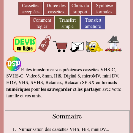
Cassettes
Durée des
Choix du
Synthèse
acceptées
cassettes
support
formules
Comment
Transfert
Transfert
régler
simple
amélioré
Faites transformer vos précieuses cassettes VHS-C,
SVHS-C, Video8, 8mm, Hi8, Digital 8, microMV, mini DV,
formats
HDV, VHS, SVHS, Betamax, Betacam SP SX en
numériques
les sauvegarder
les partager
pour
et
avec votre
famille et vos amis.
Sommaire
Numérisation des cassettes VHS, Hi8, miniDV...