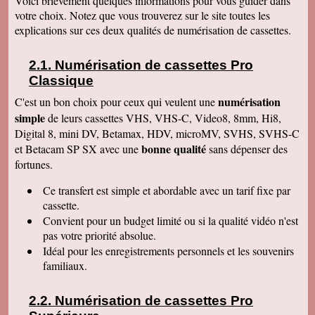
Voici brièvement quelques informations pour vous guider dans
Alain L
votre choix. Notez que vous trouverez sur le site toutes les
Le service aux clients est un art Mme Masse
explications sur ces deux qualités de numérisation de cassettes.
est une artiste qui aime son métier et se soucie
de la satisfaction de ses clients Services à
consommer sans modération Qu' on se le dise !
Numérisation de cassettes Pro
Denise J
Classique
Merci pour votre très agréable numérisation sur
ma clé USB 64 qui fonctionne parfaitement et
numérisation
C'est un bon choix pour ceux qui veulent une
facilement. J'ai déménagé en Résidence
simple
autonomie et trouvé quelqu'un pour la lancer sur
de leurs cassettes VHS, VHS-C, Video8, 8mm, Hi8,
l'écran. Mais c'était simple et évident, avec un
Digital 8, mini DV, Betamax, HDV, microMV, SVHS, SVHS-C
peu de courage et de réflexion j'y serai
bonne qualité
et Betacam SP SX avec une
sans dépenser des
parvenue. Tout fonctionne, facile d'accès.
Merci. Je garde vos coordonnées. Bien
fortunes.
cordialement
Ce transfert
est simple et abordable avec un tarif fixe par
Bernard G
Pour votre livre d'or : J'ai oublié ou plutôt remis
cassette.
à plus tard ce que je devais vous écrire après
Convient pour un budget limité ou si la qualité vidéo n'est
avoir reçu le disque dur. Pardonnez ma
négligence. Je tiens à vous redire toute ma
pas votre priorité absolue.
satisfaction, pour le travail accompli, mais aussi
Idéal pour les enregistrements personnels et les souvenirs
vous remercier pour la qualité de votre relation
avec vos clients, ce qui constitue au final une
familiaux.
expérience à la fois agréable et réussie quant
aux résultats. Avec tous mes voeux de succès
pour votre entreprise. Bien cordialement
Numérisation de cassettes Pro