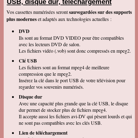
USB, disque dur, téléchargement
Nous avons bien reçu le colis et nous vous
remercions de votre travail . Les vidéos sont de
sauvegardées sur des supports
Vos cassettes numérisées seront
bonne qualité. Cordialement
plus modernes
et adaptés aux technologies actuelles :
Marcel G
On se régale à regarder nos cassettes
DVD
numerisées. c'est vraiment un beau résultat.
Merci beaucoup pour votre sérieux. A bientôt.
Ils sont au format DVD VIDEO pour être compatibles
avec les lecteurs DVD de salon.
René DR
Nous avons testé : tout semble bon et la
Les fichiers vidéo (.vob) sont donc compressés en mpeg2.
récupération sur Final Cut Pro X fonctionne.
Merci pour votre professionnalisme.
Clé USB
Les fichiers sont au format mpeg4 de meilleure
Margot P
Studio très compétent, efficace, sympathique et
compression que le mpeg2.
arrangeant à prix bon marché, je recommande
Insérez la clé dans le port USB de votre télévision pour
vivement !
regarder vos souvenirs numérisés.
Christian R
NOUS VENONS DE VISIONNER NOS FILMS
Disque dur
ET TENONS A VOUS REMERCIER POUR
Avec une capacité plus grande que la clé USB, le disque
VOTRE :
-ACCUEIL
dur permet de stocker plus de fichiers mpeg4.
-QUALITE DE TRAVAIL
Il accepte aussi les fichiers avi-DV qui pèsent lourds et qui
-PROFESSIONNALISME
ne sont pas compatibles avec les clés USB.
François M
Lien de téléchargement
C'est avec grand plaisir que j'ai revécu mon
passage professionnel à Séville, grace à votre