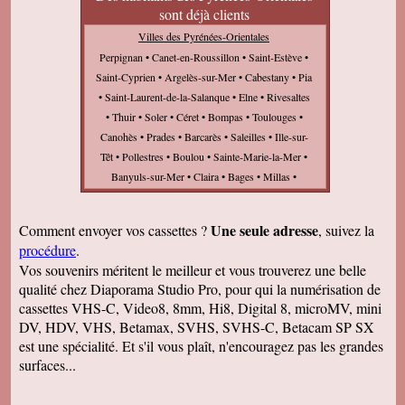
sont déjà clients
Villes des Pyrénées-Orientales
Perpignan • Canet-en-Roussillon • Saint-Estève •
Saint-Cyprien • Argelès-sur-Mer • Cabestany • Pia
• Saint-Laurent-de-la-Salanque • Elne • Rivesaltes
• Thuir • Soler • Céret • Bompas • Toulouges •
Canohès • Prades • Barcarès • Saleilles • Ille-sur-
Têt • Pollestres • Boulou • Sainte-Marie-la-Mer •
Banyuls-sur-Mer • Claira • Bages • Millas •
Villeneuve-de-la-Raho • Port-Vendres • Pézilla-la-
Rivière • Torreilles • Alénya • Salses-le-Château •
Une seule adresse
Comment envoyer vos cassettes ?
, suivez la
Amélie-les-Bains-Palalda • Espira-de-l'Agly •
procédure
.
Saint-André • Baho • Sorède • Villelongue-de-la-
Vos souvenirs méritent le meilleur et vous trouverez une belle
Salanque • Latour-Bas-Elne • Saint-Hippolyte •
qualité chez Diaporama Studio Pro, pour qui la numérisation de
Palau-del-Vidre • Saint-Féliu-d'Avall • Ponteilla •
cassettes VHS-C, Video8, 8mm, Hi8, Digital 8, microMV, mini
Saint-Génis-des-Fontaines • Arles-sur-Tech •
DV, HDV, VHS, Betamax, SVHS, SVHS-C, Betacam SP SX
Saint-Nazaire • Baixas • Maureillas-las-Illas •
est une spécialité. Et s'il vous plaît, n'encouragez pas les grandes
Corneilla-del-Vercol • Collioure • Saint-Jean-Pla-
surfaces...
de-Corts • Théza • Trouillas • Laroque-des-
Albères • Llupia • Vinça • Estagel • Corneilla-la-