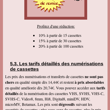
colis et vous remercier pour tous nos bons
échanges, tout votre travail sérieux dont nous
sommes très satisfaits. Encore tous mes
remerciements et bonne continuation. Bien
cordialement.
Serge T
Profitez d'une réduction:
J'ai bien reçu votre paquet, et je suis très
content de votre travail et vous en remercie. Je
dois dire qu'au début j'étais un peu septique vu
10% à partir de 15 cassettes
les prix . merci beaucoup Cordialement
15% à partir de 30 cassettes
20% à partir de 100 cassettes
Pierre B
Je suis très très très satisfait de votre travail.
Continuez comme ça. Je pense que c'est votre
meilleure publicité, c'est la qualité du travail que
vous faites. Je vous souhaite bonne journée et
Les tarifs détaillés des numérisations
que les affaires aillent très bien.
de cassettes
Jacques N
Colis reçu ce jour, satisfait du bon travail réalisé
ne sont pas
Les prix des numérisations et transferts de cassettes
par vos soins. Merci encore, Cordialement
chers
à prix abordables
en qualité simple dès 14,44€ et restent
Hervé R
tarifs
en qualité améliorée dès 20,74€. Vous pouvez accéder aux
j'ai bien reçu les CD et les K7 en retour, merci
détaillés
de la numérisation des cassettes VHS, SVHS, VHS-C,
de cet excellent traitement. Très bons résultats
SVHS-C, Video8, 8mm, Hi8, Digital8, miniDV, HDV,
Pascal R
dégressifs
microMV, Betamax. Les prix sont
suivant les
bonjour bien reçu le colis samedi après
visionnage le travail est superbe
quantités de cassettes : plus vous avez de cassettes, plus le prix