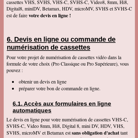
cassettes VHS, SVHS, VHS-C, SVHS-C, Video8, 8mm, Hi8,
traité ma commande.
Digital8, miniDV, Betamax, HDV, microMV, SVHS et SVHS-C
Anaïs H
votre devis en ligne !
est de faire
J'ai bien reçu le colis. Merci pour votre travail.
Cordialement
François R
Bien reçu la K7 et la clé. Le travail est parfait.
Devis en ligne ou commande de
Merci.
numérisation de cassettes
Bernard D
Colis bien arrivé, MERCI pour ce travail @+
Pour votre projet de numérisation de cassettes vidéo dans la
formule de votre choix (Pro Classique ou Pro Supérieure), vous
Hervé L
J'ai bien reçu le colis. Après visonnage de
pouvez :
quelques extraits, tout est parfait. Je vous en
remercie. Passez une bonne soirée.
obtenir un devis en ligne
Christophe M.
préparer votre bon de commande en ligne.
Nous avons bien reçu les K7 et le disque dur.
Je vous remercie pour ce travail de copie
minutieux que vous avez réalisé avec soin.
Accès aux formulaires en ligne
Nous sommes ravis et très émus de revoir tout
ce passé, ces images de nos filles petites, il y
automatiques
a plus de 20 ans, et de notre mariage... Merci
infiniment. Bien cordialement PS / je ne
Le devis en ligne pour votre numérisation de cassettes VHS-C,
manquerai pas de recommander votre
SVHS-C, Video 8mm, Hi8, Digital 8, mini DV, HDV, VHS,
entreprise.
sans obligation d'achat
SVHS, microMV et Betamax est
tant
Jacques P.