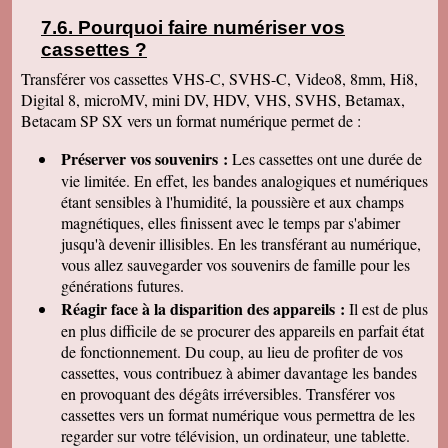
Rivière • Font-Romeu-Odeillo-Via • Villelongue-
Pourquoi faire numériser vos
dels-Monts • Saint-Paul-de-Fenouillet • Ortaffa •
cassettes
?
Montescot • Brouilla • Peyrestortes • Saint-Jean-
Transférer vos cassettes VHS-C, SVHS-C, Video8, 8mm, Hi8,
Lasseille • Vernet-les-Bains
Digital 8, microMV, mini DV, HDV, VHS, SVHS, Betamax,
Betacam SP SX vers un format numérique permet de :
Préserver vos souvenirs :
Les cassettes ont une durée de
vie limitée. En effet, les bandes analogiques et numériques
étant sensibles à l'humidité, la poussière et aux champs
magnétiques, elles finissent avec le temps par s'abimer
jusqu'à devenir illisibles. En les
transférant au numérique,
vous allez sauvegarder vos souvenirs de famille pour les
générations futures.
Réagir face à la disparition des appareils :
Il est de plus
en plus difficile de se procurer des appareils en parfait état
de fonctionnement. Du coup, au lieu de profiter de vos
cassettes, vous contribuez à abimer davantage les bandes
en provoquant des dégâts irréversibles. Transférer vos
cassettes vers un format numérique vous permettra de les
regarder sur votre télévision, un ordinateur, une tablette.