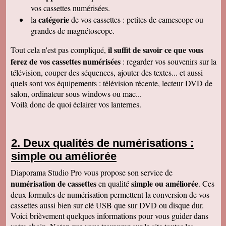
raffiné, effectué consciencieusement , avec en
vos cassettes numérisées.
plus des délais et prix tout à fait corrects
catégorie
la
de vos cassettes : petites de camescope ou
À recommander sans hésitation
Les Alesiens
grandes de magnétoscope.
Alysson Q
il suffit de savoir ce que vous
Tout cela n'est pas compliqué,
Bonjour, super ! Suite au super résultat de la
première cassette, mes grands-parents ont
ferez de vos cassettes numérisées
: regarder vos souvenirs sur la
décidé de toutes les faire pour pouvoir voir a
télévision, couper des séquences, ajouter des textes... et aussi
nouveau ces souvenirs sur la télé :)
Cordialement
quels sont vos équipements : télévision récente, lecteur DVD de
salon, ordinateur sous windows ou mac...
Cécile M
Bonjour. Je viens de recevoir le colis et je suis
Voilà donc de quoi éclairer vos lanternes.
en train de regarder les films sur mon ordinateur.
C'est top! Un très grand merci pour votre travail.
C'était un plaisir de traiter avec vous. Très
cordialement.
Deux qualités de numérisations :
Amandine L
simple ou améliorée
Bonjour nous avons bien reçus les cassettes et
les vidéos sont supers ! Merci beaucoup
Cordialement,
Diaporama Studio Pro vous propose son service de
numérisation de cassettes
simple ou améliorée
en qualité
. Ces
Jean-Marie B
Colis bien reçu ça marche en direct sur la TV.
deux formules de numérisation permettent la conversion de vos
Merci beaucoup. Des amis vont vous contacter
cassettes aussi bien sur clé USB que sur DVD ou disque dur.
de ma part. Bonne continuation
Voici brièvement quelques informations pour vous guider dans
Alain L