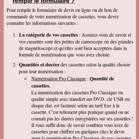
remplir le formulaire ?
clair que j'indiquerais vos coordonnées aux
parents et amis qui seraient intéressés. Bien
Pour remplir le formulaire de devis en ligne ou de bon de
cordialement
commande de votre numérisation de cassettes, vous devez
Nicolas B.
connaitre les informations suivantes :
J ai bien recu le colis. Les cd sont impeccables.
Je vous remercie. Bien cordialement
La catégorie de vos cassettes
: Assurez-vous de savoir si
Thierry P.
vos cassettes sont des petites de camescope ou des grandes
j'ai bien reçu les lots de dvd ! merci de votre
de magnétoscope et qu'elles sont bien acceptées dans la
travail et de votre gentillesse ! cordialement
formule de numérisation que vous avez choisie.
Patrick C.
J 'ai bien reçu le colis , je suis content de votre
Quantités et durées
des cassettes selon la qualité choisie
travail, ma famille en métropole doit vous
pour leur numérisation :
envoyer le reste des cassettes. Cordialement
Quantité de
Numérisation Pro Classique
:
J-Claude L.
cassettes.
Bonjour, je voulait vous remercier sincérement
pour le travail que avez effectuer en restituant
La numérisation des cassettes Pro Classique en
les films de nos cassettes mini dv sur dvd.
qualité simple avec transfert sur DVD, clé USB ou
Vôtre travail est excellent et vôtre sérieux est
disque dur, est facturée selon un tarif fixe à la
irréprochable. Nous auront d'autre cassettes a
vous envoyer prochainement. Encore merci est
cassette. C'est tellement plus pratique quand on ne
désoler de vous remercier avec autant de retard
connait pas les durées enregistrées sur ses cassettes !
... Bonne continuation
Il vous suffit donc de savoir combien vous avez de
Caroline P.
cassettes pour chiffrer en quelques clics le devis
Merci pour votre professionnalisme. vous etes
pour la numérisation Pro Classique de vos cassettes
une bonne adresse et ne manquerais pas de