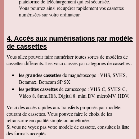
plateforme de téléchargement qui est sécurisée.
Permettez moi de vous féliciter pour la qualité
de votre travail. Je ne manquerai pas de parler
Vous pourrez ainsi récupérer rapidement vos cassettes
de vous. Bonne soirée.
numérisées sur votre ordinateur.
Isabelle L
A la suite d'un anniversaire chez un ami
d'enfance qui nous a montré des films de notre
enfance qu'il a fait repiquer de ses cassettes
Accès aux numérisations par modèle
par votre société, j'ai décidé de vous confier les
miennes. Après avoir reçu ma commande, j'ai
de cassettes
été de nouveau bluffée par la qualité des
transferts effectués. Je vous remercie et je
Vous allez pouvoir faire numériser toutes sortes de modèles de
parlerai de vous si l'occasion se présente.
Cordialement.
cassettes différents. Les voici classés par catégories de cassettes :
Gérard H
les grandes cassettes
de magnétoscope : VHS, SVHS,
Merci beaucoup et félicitations pour le suivi de
vos clients. Je ne manquerai pas de vous
Betamax, Betacam SP SX
contacter pour vous donner des nouvelles.
les petites cassettes
de camescope : VHS-C, SVHS-C,
Cordialement
Video 8, 8mm,Hi8, Digital 8, mini DV, microMV, HDV.
Chantal S
Bien recu mon dvd je l ai regarde c est super
Voici des accès rapides aux transferts proposés par modèle
beau souvenir de mes parents merci beaucoup
courant de cassettes. Vous pouvez faire le choix de les
tres cordialement
retranscrire en qualité simple ou améliorée.
Jean V
Si vous ne voyez pas votre modèle de cassette, consultez la liste
Toutes mes felicitations. Tout est parfait :
accueil, suivi, traitement et résultat de mes
des formats acceptés.
transferts de cassettes vhs. Merci merci ! A très