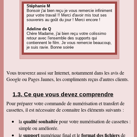
Stéphanie M
Bonsoir j'ai bien reçu je vous remercie infiniment
pour votre travail !! Merci d'avoir mis tout ses
souvenirs au goût du jour ! Merci encore !
Adeline de Q
Chère Madame, j'ai bien reçu votre colissimo
retour avec l'ensemble des supports qui
contiennent le film. Je vous remercie beaucoup,
je suis ravie. Bonne soirée
Amandine C
Bonjour, pour information on est tous ravis du
résultat des vidéos! Merci encore et j'ai d'autres
projets de commande, alors, sûrement à bientôt
Vous trouverez aussi sur Internet, notamment dans les avis de
! Cordialement
Google ou Pages Jaunes, les compliments reçus d'autres clients.
Corinne B
Bonjour, j'ai bien reçu le colis et la qualité
d'image est parfaite. Merci beaucoup
Ce que vous devez comprendre
Pour préparer votre commande de numérisation et transfert de
Nadine H
Bonjour, on a bien reçu le colis on vous
cassettes, il est nécessaire de connaitre les éléments suivants :
remercie beaucoup bonne journée
qualité souhaitée
la
pour votre numérisation de cassettes
:
Christian R
Encore une belle expérience, comme la
simple ou améliorée.
première fois nous sommes ravis. Merci de
support
format des fichiers
le
numérique final et le
de
pouvoir nous faire revivre le passé Travail