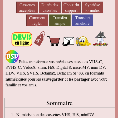
Cassettes
Durée des
Choix du
Synthèse
acceptées
cassettes
support
formules
Comment
Transfert
Transfert
régler
simple
amélioré
Faites transformer vos précieuses cassettes VHS-C,
SVHS-C, Video8, 8mm, Hi8, Digital 8, microMV, mini DV,
formats
HDV, VHS, SVHS, Betamax, Betacam SP SX en
numériques
les sauvegarder
les partager
pour
et
avec votre
famille et vos amis.
Sommaire
Numérisation des cassettes VHS, Hi8, miniDV...