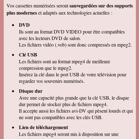
remercions de votre travail . Les vidéos sont de
sauvegardées sur des supports
Vos cassettes numérisées seront
bonne qualité. Cordialement
plus modernes
et adaptés aux technologies actuelles :
Marcel G
On se régale à regarder nos cassettes
DVD
numerisées. c'est vraiment un beau résultat.
Merci beaucoup pour votre sérieux. A bientôt.
Ils sont au format DVD VIDEO pour être compatibles
avec les lecteurs DVD de salon.
René DR
Nous avons testé : tout semble bon et la
Les fichiers vidéo (.vob) sont donc compressés en mpeg2.
récupération sur Final Cut Pro X fonctionne.
Merci pour votre professionnalisme.
Clé USB
Les fichiers sont au format mpeg4 de meilleure
Margot P
Studio très compétent, efficace, sympathique et
compression que le mpeg2.
arrangeant à prix bon marché, je recommande
Insérez la clé dans le port USB de votre télévision pour
vivement !
regarder vos souvenirs numérisés.
Christian R
NOUS VENONS DE VISIONNER NOS FILMS
Disque dur
ET TENONS A VOUS REMERCIER POUR
Avec une capacité plus grande que la clé USB, le disque
VOTRE :
-ACCUEIL
dur permet de stocker plus de fichiers mpeg4.
-QUALITE DE TRAVAIL
Il accepte aussi les fichiers avi-DV qui pèsent lourds et qui
-PROFESSIONNALISME
ne sont pas compatibles avec les clés USB.
François M
Lien de téléchargement
C'est avec grand plaisir que j'ai revécu mon
passage professionnel à Séville, grace à votre
Les fichiers mpeg4 seront mis à disposition sur une
duplication VHS/USB recue ce matin.