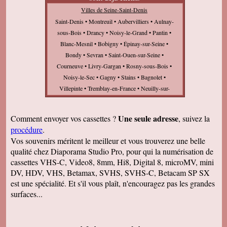
Villes de Seine-Saint-Denis
Saint-Denis • Montreuil • Aubervilliers • Aulnay-
sous-Bois • Drancy • Noisy-le-Grand • Pantin •
Blanc-Mesnil • Bobigny • Épinay-sur-Seine •
Bondy • Sevran • Saint-Ouen-sur-Seine •
Courneuve • Livry-Gargan • Rosny-sous-Bois •
Noisy-le-Sec • Gagny • Stains • Bagnolet •
Villepinte • Tremblay-en-France • Neuilly-sur-
Marne • Romainville • Pierrefitte-sur-Seine •
Villemomble • Clichy-sous-Bois • Montfermeil •
Une seule adresse
Comment envoyer vos cassettes ?
, suivez la
Pavillons-sous-Bois • Lilas • Neuilly-Plaisance •
procédure
.
Pré-Saint-Gervais • Bourget • Raincy •
Vos souvenirs méritent le meilleur et vous trouverez une belle
Villetaneuse • Dugny • Île-Saint-Denis • Vaujours
qualité chez Diaporama Studio Pro, pour qui la numérisation de
• Gournay-sur-Marne • Coubron •
cassettes VHS-C, Video8, 8mm, Hi8, Digital 8, microMV, mini
DV, HDV, VHS, Betamax, SVHS, SVHS-C, Betacam SP SX
est une spécialité. Et s'il vous plaît, n'encouragez pas les grandes
surfaces...