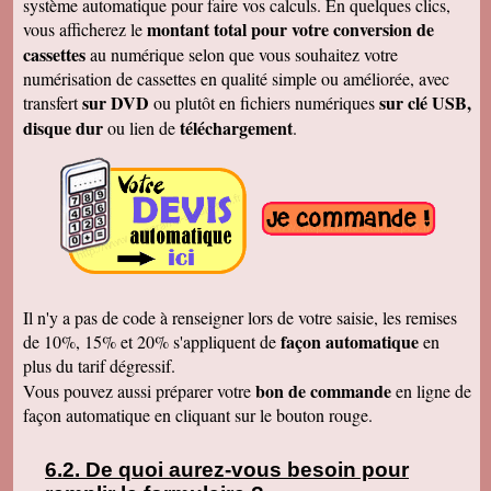
système automatique pour faire vos calculs. En quelques clics,
Merci
montant total pour votre conversion de
vous afficherez le
Cécile B.
cassettes
au numérique selon que vous souhaitez votre
J'ai bien reçu le DVD et le son est parfait. Je
vous remercie de vos efforts. Bien cordialement
numérisation de cassettes en qualité simple ou améliorée, avec
sur DVD
sur clé USB,
transfert
ou plutôt en fichiers numériques
Bernard D.
Bien reçu votre COLIS - Travail fénoménal que
disque dur
téléchargement
ou lien de
.
j'ai eu peur d'entreprendre !!!!!!!!!!!!! Le disque
DUR et les CD/DVD fonctionnement
parfaitement ........ Je vais entreprendre
pour........ NOEL 3 copies. pour mes 3 enfants
de 1980 à ce jour . MERCI MERCI MERCI Je
vais communiquer vos coordonnées à mon
entourage...
Véronique F.
Bien reçu,cela fait plaisir de revoir tout çà!
Cordialement
Il n'y a pas de code à renseigner lors de votre saisie, les remises
Marc T.
façon automatique
de 10%, 15% et 20% s'appliquent de
en
J'ai reçu le DVD hier. Merci beaucoup, j'aurai
plus du tarif dégressif.
d'autres bandes à vous envoyer dont du super8.
Cordialement
bon de commande
Vous pouvez aussi préparer votre
en ligne de
façon automatique en cliquant sur le bouton rouge.
François L.
Je viens de recevoir le colis. J'ai branché le
disque sur mon portable (système mac OS
10.10) et tous les fichiers se sont ouverts.
De quoi aurez-vous besoin pour
Merci pour le chèque de remboursement. Il est