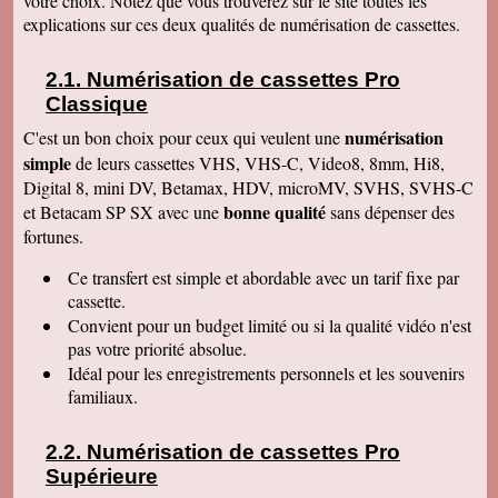
votre choix. Notez que vous trouverez sur le site toutes les
Le service aux clients est un art Mme Masse
explications sur ces deux qualités de numérisation de cassettes.
est une artiste qui aime son métier et se soucie
de la satisfaction de ses clients Services à
consommer sans modération Qu' on se le dise !
Numérisation de cassettes Pro
Denise J
Classique
Merci pour votre très agréable numérisation sur
ma clé USB 64 qui fonctionne parfaitement et
numérisation
C'est un bon choix pour ceux qui veulent une
facilement. J'ai déménagé en Résidence
simple
autonomie et trouvé quelqu'un pour la lancer sur
de leurs cassettes VHS, VHS-C, Video8, 8mm, Hi8,
l'écran. Mais c'était simple et évident, avec un
Digital 8, mini DV, Betamax, HDV, microMV, SVHS, SVHS-C
peu de courage et de réflexion j'y serai
bonne qualité
et Betacam SP SX avec une
sans dépenser des
parvenue. Tout fonctionne, facile d'accès.
Merci. Je garde vos coordonnées. Bien
fortunes.
cordialement
Ce transfert
est simple et abordable avec un tarif fixe par
Bernard G
Pour votre livre d'or : J'ai oublié ou plutôt remis
cassette.
à plus tard ce que je devais vous écrire après
Convient pour un budget limité ou si la qualité vidéo n'est
avoir reçu le disque dur. Pardonnez ma
négligence. Je tiens à vous redire toute ma
pas votre priorité absolue.
satisfaction, pour le travail accompli, mais aussi
Idéal pour les enregistrements personnels et les souvenirs
vous remercier pour la qualité de votre relation
avec vos clients, ce qui constitue au final une
familiaux.
expérience à la fois agréable et réussie quant
aux résultats. Avec tous mes voeux de succès
pour votre entreprise. Bien cordialement
Numérisation de cassettes Pro
Supérieure
Claudine T
colis est arrivé il y a une heure. Juste le temps