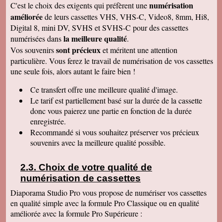
numérisation
C'est le choix des exigents qui préfèrent une
de déballer et de picorer d'une cassette à l'autre.
Merci pour le travail. Nos souvenirs sont sauvés
améliorée
de leurs cassettes VHS, VHS-C, Video8, 8mm, Hi8,
: une grande joie pour mes enfants et mes
Digital 8, mini DV, SVHS et SVHS-C pour des cassettes
petits enfants. Je vous recommanderais dans
mon entourage pour votre sérieux. Merci
la meilleure qualité
numérisées dans
.
encore.
sont précieux
Vos souvenirs
et méritent une attention
Aurélie V
particulière. Vous ferez le travail de numérisation de vos cassettes
Bonjour Sandrine !! J'ai mis du temps pour vous
une seule fois, alors autant le faire bien !
écrire un commentaire très positif car nous
avons mis du temps à visualiser votre
Merveilleux travail !!! Les films sont super !!
Ce transfert
offre une meilleure qualité d'image.
Excellente qualité d'images malgré l'âge des K7
Le tarif est partiellement basé sur la durée de la cassette
:) Vous êtes une personne de confiance et je
suis heureuse de vous avoir confié les vidéos
donc vous paierez une partie en fonction de la durée
de ma Maman décédée !! Je vous recommande
enregistrée.
vraiment !! Prenez bien soin de vous !! Au
Recommandé si vous souhaitez préserver vos précieux
plaisir
souvenirs avec la meilleure qualité possible.
Gislaine P
Vraiment je vous remercie pour votre travail on
dirait des films de maintenant ! Je ne pensais
Choix de votre qualité de
pas que ça rendrait aussi bien du fait que mes
cassettes sont vieilles plus de 30 ans ! Je vais
numérisation de cassettes
parler de vous à ma soeur qui a des cassettes a
copier aussi sur des cd. Bonne journée
Diaporama Studio Pro vous propose de numériser vos cassettes
cordialement
en qualité simple avec la formule Pro Classique ou en qualité
améliorée avec la formule Pro Supérieure :
Félix F.
J'ai bien reçu votre colis et vous remercie d'