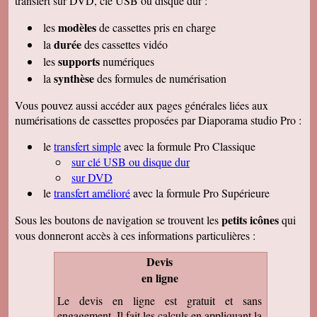
transfert sur DVD, clé USB ou disque dur :
modèles
les
de cassettes pris en charge
durée
la
des cassettes vidéo
supports
les
numériques
synthèse
la
des formules de numérisation
Vous pouvez aussi accéder aux pages générales liées aux
numérisations de cassettes proposées par Diaporama studio Pro :
le
transfert simple
avec la formule Pro Classique
sur clé USB ou disque dur
sur DVD
le
transfert amélioré
avec la formule Pro Supérieure
petits icônes
Sous les boutons de navigation se trouvent les
qui
vous donneront accès à ces informations particulières :
Devis
en ligne
Le devis en ligne est gratuit et sans
engagement. Il fait les calculs en appliquant la