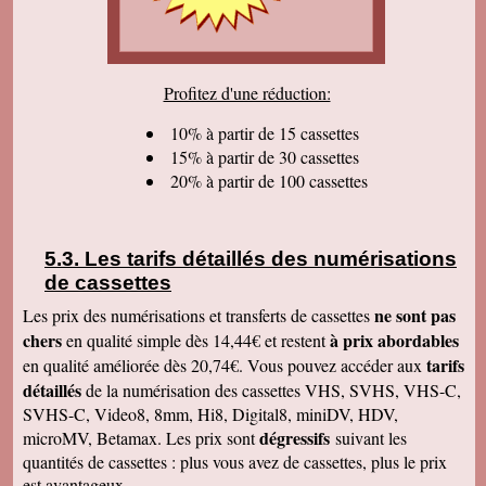
sommes très satisfaits. Encore tous mes
remerciements et bonne continuation. Bien
cordialement.
Serge T
Profitez d'une réduction:
J'ai bien reçu votre paquet, et je suis très
content de votre travail et vous en remercie. Je
dois dire qu'au début j'étais un peu septique vu
10% à partir de 15 cassettes
les prix . merci beaucoup Cordialement
15% à partir de 30 cassettes
20% à partir de 100 cassettes
Pierre B
Je suis très très très satisfait de votre travail.
Continuez comme ça. Je pense que c'est votre
meilleure publicité, c'est la qualité du travail que
vous faites. Je vous souhaite bonne journée et
Les tarifs détaillés des numérisations
que les affaires aillent très bien.
de cassettes
Jacques N
Colis reçu ce jour, satisfait du bon travail réalisé
ne sont pas
Les prix des numérisations et transferts de cassettes
par vos soins. Merci encore, Cordialement
chers
à prix abordables
en qualité simple dès 14,44€ et restent
Hervé R
tarifs
en qualité améliorée dès 20,74€. Vous pouvez accéder aux
j'ai bien reçu les CD et les K7 en retour, merci
détaillés
de la numérisation des cassettes VHS, SVHS, VHS-C,
de cet excellent traitement. Très bons résultats
SVHS-C, Video8, 8mm, Hi8, Digital8, miniDV, HDV,
Pascal R
dégressifs
microMV, Betamax. Les prix sont
suivant les
bonjour bien reçu le colis samedi après
visionnage le travail est superbe
quantités de cassettes : plus vous avez de cassettes, plus le prix
est avantageux.