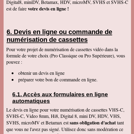
Digital8, miniDV, Betamax, HDV, microMV, SVHS et SVHS-C
Anaïs H
votre devis en ligne !
est de faire
J'ai bien reçu le colis. Merci pour votre travail.
Cordialement
François R
Bien reçu la K7 et la clé. Le travail est parfait.
Devis en ligne ou commande de
Merci.
numérisation de cassettes
Bernard D
Colis bien arrivé, MERCI pour ce travail @+
Pour votre projet de numérisation de cassettes vidéo dans la
formule de votre choix (Pro Classique ou Pro Supérieure), vous
Hervé L
J'ai bien reçu le colis. Après visonnage de
pouvez :
quelques extraits, tout est parfait. Je vous en
remercie. Passez une bonne soirée.
obtenir un devis en ligne
Christophe M.
préparer votre bon de commande en ligne.
Nous avons bien reçu les K7 et le disque dur.
Je vous remercie pour ce travail de copie
minutieux que vous avez réalisé avec soin.
Accès aux formulaires en ligne
Nous sommes ravis et très émus de revoir tout
ce passé, ces images de nos filles petites, il y
automatiques
a plus de 20 ans, et de notre mariage... Merci
infiniment. Bien cordialement PS / je ne
Le devis en ligne pour votre numérisation de cassettes VHS-C,
manquerai pas de recommander votre
SVHS-C, Video 8mm, Hi8, Digital 8, mini DV, HDV, VHS,
entreprise.
sans obligation d'achat
SVHS, microMV et Betamax est
tant
Jacques P.
que vous ne l'avez pas signé. Utilisez donc sans modération ce
J'ai bien reçu la K7 et les DVD, c'est parfait.