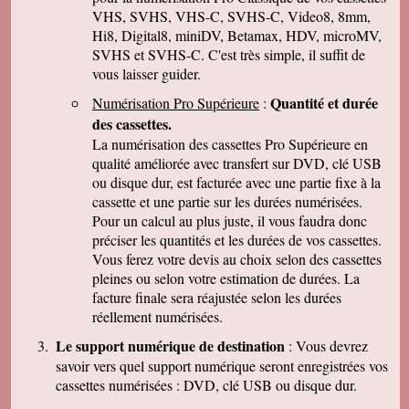
parler de vous . Encore merci
VHS, SVHS, VHS-C, SVHS-C, Video8, 8mm,
Hi8, Digital8, miniDV, Betamax, HDV, microMV,
J-Pierre B.
Tout est OK, merci! Dans l'avenir, j'aurai sans
SVHS et SVHS-C. C'est très simple, il suffit de
doute encore recours à vous pour le même
vous laisser guider.
genre de travail. Cordialement
Quantité et durée
Numérisation Pro Supérieure
:
Félix F.
J'ai bien reçu votre colis et vous remercie d'
des cassettes.
avoir effectué ce travail délicat . J'ai visionné
La numérisation des cassettes Pro Supérieure en
les disquettes et suis pour ma part satisfait , je
pense que mon fils sera très heureux de
qualité améliorée avec transfert sur DVD, clé USB
retrouver de tels souvenirs. Merci beaucoup
ou disque dur, est facturée avec une partie fixe à la
pour la rapidité du traitement de ma commande,
cassette et une partie sur les durées numérisées.
Très cordialement.
Pour un calcul au plus juste, il vous faudra donc
Michel J.
préciser les quantités et les durées de vos cassettes.
Bonjour merci de votre professionalisme et
exactitude si l'occasion se présente de vous
Vous ferez votre devis au choix selon des cassettes
faire connaître je le ferai avec plaisir.
pleines ou selon votre estimation de durées. La
Cordialement
facture finale sera réajustée selon les durées
réellement numérisées.
Le support numérique de destination
: Vous devrez
savoir vers quel support numérique seront enregistrées vos
cassettes numérisées : DVD, clé USB ou disque dur.