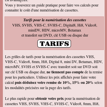
Francis C
J' ai bien reçu votre envoi Les premières
Vous y trouverez un guide pratique pour faire vos calculs pour
visualisations montrent un beau travail, et
connaitre le coût d'une numérisation de cassettes.
rappellent de nombreux souvenirs Merci Je
reviendrai sans doute auprès de vous et vous
ferai de la publicité Bien sincèrement
Tarifs pour la numérisation des cassettes
VHS, SVHS, VHS-C, SVHS-C, Digital8, Hi8, Video8,
François M
Bien reçu! Reste à monter pour éliminer ! A
miniDV, HDV, microMV, Betamax
bientôt pour du 8 et sup8mm.
et transfert sur DVD, clé USB ou disque dur
Josiane B
Le colis est effectivement arrivé le 24, la veille
de Noël, c'était parfait. Elle est très contente de
pouvoir passer à nouveau un moment avec ses
amis et son mari, presque tous décédés.
Les grilles de tarifs pour la numérisation des cassettes VHS,
Encore merci pour votre efficacité. Je vous ferai
VHS-C, Video8, 8mm, Hi8, Digital 8, mini DV, Betamax, HDV,
de la pub si l'occasion se présente ! Je vous
souhaite une bonne année avec beaucoup de
microMV, SVHS et SVHS-C avec transfert soit sur DVD soit
vidéos à transposer. Bien cordialement,
ne tiennent pas compte
sur clé USB ou disque dur,
de la remise
Séverine L
pour les particuliers. Utilisez les prix affichés pour faire votre
J'ai reçu le colis . Merci ça a l'air impeccable !
puis déduisez votre remise de 10%, 15% ou 20%
calcul
selon
Bonnes fêtes et à très bientôt pour d'autres
travaux.
les modalités précisées sur la page des tarifs.
Josiane B
Fantastique. Encore merci. Je vous remercie
obtenir votre prix
Le plus rapide pour
pour la numérisation de
beaucoup de la rapidité avec laquelle vous avez
cassettes VHS, SVHS, VHS-C, SVHS-C, Video8, 8mm, Hi8,
traité ma commande.