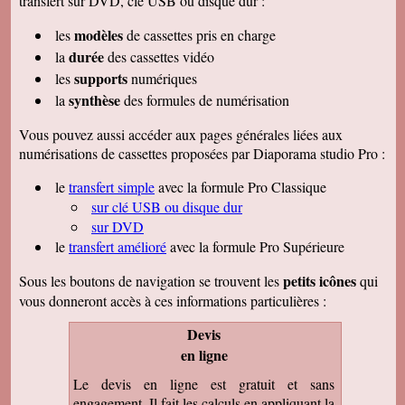
transfert sur DVD, clé USB ou disque dur :
modèles
les
de cassettes pris en charge
durée
la
des cassettes vidéo
supports
les
numériques
synthèse
la
des formules de numérisation
Vous pouvez aussi accéder aux pages générales liées aux
numérisations de cassettes proposées par Diaporama studio Pro :
le
transfert simple
avec la formule Pro Classique
sur clé USB ou disque dur
sur DVD
le
transfert amélioré
avec la formule Pro Supérieure
petits icônes
Sous les boutons de navigation se trouvent les
qui
vous donneront accès à ces informations particulières :
Devis
en ligne
Le devis en ligne est gratuit et sans
engagement. Il fait les calculs en appliquant la