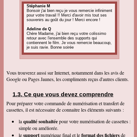
Stéphanie M
Bonsoir j'ai bien reçu je vous remercie infiniment
pour votre travail !! Merci d'avoir mis tout ses
souvenirs au goût du jour ! Merci encore !
Adeline de Q
Chère Madame, j'ai bien reçu votre colissimo
retour avec l'ensemble des supports qui
contiennent le film. Je vous remercie beaucoup,
je suis ravie. Bonne soirée
Amandine C
Bonjour, pour information on est tous ravis du
résultat des vidéos! Merci encore et j'ai d'autres
projets de commande, alors, sûrement à bientôt
Vous trouverez aussi sur Internet, notamment dans les avis de
! Cordialement
Google ou Pages Jaunes, les compliments reçus d'autres clients.
Corinne B
Bonjour, j'ai bien reçu le colis et la qualité
d'image est parfaite. Merci beaucoup
Ce que vous devez comprendre
Pour préparer votre commande de numérisation et transfert de
Nadine H
Bonjour, on a bien reçu le colis on vous
cassettes, il est nécessaire de connaitre les éléments suivants :
remercie beaucoup bonne journée
qualité souhaitée
la
pour votre numérisation de cassettes
:
Christian R
Encore une belle expérience, comme la
simple ou améliorée.
première fois nous sommes ravis. Merci de
support
format des fichiers
le
numérique final et le
de
pouvoir nous faire revivre le passé Travail