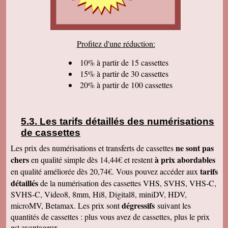
sommes très satisfaits. Encore tous mes
remerciements et bonne continuation. Bien
cordialement.
Serge T
Profitez d'une réduction:
J'ai bien reçu votre paquet, et je suis très
content de votre travail et vous en remercie. Je
dois dire qu'au début j'étais un peu septique vu
10% à partir de 15 cassettes
les prix . merci beaucoup Cordialement
15% à partir de 30 cassettes
20% à partir de 100 cassettes
Pierre B
Je suis très très très satisfait de votre travail.
Continuez comme ça. Je pense que c'est votre
meilleure publicité, c'est la qualité du travail que
vous faites. Je vous souhaite bonne journée et
Les tarifs détaillés des numérisations
que les affaires aillent très bien.
de cassettes
Jacques N
Colis reçu ce jour, satisfait du bon travail réalisé
ne sont pas
Les prix des numérisations et transferts de cassettes
par vos soins. Merci encore, Cordialement
chers
à prix abordables
en qualité simple dès 14,44€ et restent
Hervé R
tarifs
en qualité améliorée dès 20,74€. Vous pouvez accéder aux
j'ai bien reçu les CD et les K7 en retour, merci
détaillés
de la numérisation des cassettes VHS, SVHS, VHS-C,
de cet excellent traitement. Très bons résultats
SVHS-C, Video8, 8mm, Hi8, Digital8, miniDV, HDV,
Pascal R
dégressifs
microMV, Betamax. Les prix sont
suivant les
bonjour bien reçu le colis samedi après
visionnage le travail est superbe
quantités de cassettes : plus vous avez de cassettes, plus le prix
est avantageux.