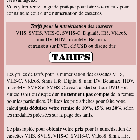
Francis C
J' ai bien reçu votre envoi Les premières
Vous y trouverez un guide pratique pour faire vos calculs pour
visualisations montrent un beau travail, et
connaitre le coût d'une numérisation de cassettes.
rappellent de nombreux souvenirs Merci Je
reviendrai sans doute auprès de vous et vous
ferai de la publicité Bien sincèrement
Tarifs pour la numérisation des cassettes
VHS, SVHS, VHS-C, SVHS-C, Digital8, Hi8, Video8,
François M
Bien reçu! Reste à monter pour éliminer ! A
miniDV, HDV, microMV, Betamax
bientôt pour du 8 et sup8mm.
et transfert sur DVD, clé USB ou disque dur
Josiane B
Le colis est effectivement arrivé le 24, la veille
de Noël, c'était parfait. Elle est très contente de
pouvoir passer à nouveau un moment avec ses
amis et son mari, presque tous décédés.
Les grilles de tarifs pour la numérisation des cassettes VHS,
Encore merci pour votre efficacité. Je vous ferai
VHS-C, Video8, 8mm, Hi8, Digital 8, mini DV, Betamax, HDV,
de la pub si l'occasion se présente ! Je vous
souhaite une bonne année avec beaucoup de
microMV, SVHS et SVHS-C avec transfert soit sur DVD soit
vidéos à transposer. Bien cordialement,
ne tiennent pas compte
sur clé USB ou disque dur,
de la remise
Séverine L
pour les particuliers. Utilisez les prix affichés pour faire votre
J'ai reçu le colis . Merci ça a l'air impeccable !
puis déduisez votre remise de 10%, 15% ou 20%
calcul
selon
Bonnes fêtes et à très bientôt pour d'autres
travaux.
les modalités précisées sur la page des tarifs.
Josiane B
Fantastique. Encore merci. Je vous remercie
obtenir votre prix
Le plus rapide pour
pour la numérisation de
beaucoup de la rapidité avec laquelle vous avez
cassettes VHS, SVHS, VHS-C, SVHS-C, Video8, 8mm, Hi8,
traité ma commande.