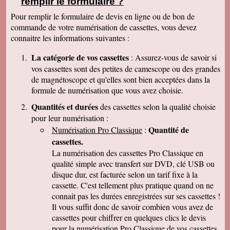
remplir le formulaire ?
clair que j'indiquerais vos coordonnées aux
parents et amis qui seraient intéressés. Bien
Pour remplir le formulaire de devis en ligne ou de bon de
cordialement
commande de votre numérisation de cassettes, vous devez
Nicolas B.
connaitre les informations suivantes :
J ai bien recu le colis. Les cd sont impeccables.
Je vous remercie. Bien cordialement
La catégorie de vos cassettes
: Assurez-vous de savoir si
Thierry P.
vos cassettes sont des petites de camescope ou des grandes
j'ai bien reçu les lots de dvd ! merci de votre
de magnétoscope et qu'elles sont bien acceptées dans la
travail et de votre gentillesse ! cordialement
formule de numérisation que vous avez choisie.
Patrick C.
J 'ai bien reçu le colis , je suis content de votre
Quantités et durées
des cassettes selon la qualité choisie
travail, ma famille en métropole doit vous
pour leur numérisation :
envoyer le reste des cassettes. Cordialement
Quantité de
Numérisation Pro Classique
:
J-Claude L.
cassettes.
Bonjour, je voulait vous remercier sincérement
pour le travail que avez effectuer en restituant
La numérisation des cassettes Pro Classique en
les films de nos cassettes mini dv sur dvd.
qualité simple avec transfert sur DVD, clé USB ou
Vôtre travail est excellent et vôtre sérieux est
disque dur, est facturée selon un tarif fixe à la
irréprochable. Nous auront d'autre cassettes a
vous envoyer prochainement. Encore merci est
cassette. C'est tellement plus pratique quand on ne
désoler de vous remercier avec autant de retard
connait pas les durées enregistrées sur ses cassettes !
... Bonne continuation
Il vous suffit donc de savoir combien vous avez de
Caroline P.
cassettes pour chiffrer en quelques clics le devis
Merci pour votre professionnalisme. vous etes
pour la numérisation Pro Classique de vos cassettes
une bonne adresse et ne manquerais pas de