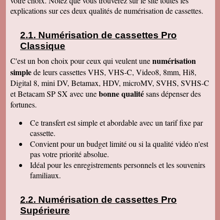
votre choix. Notez que vous trouverez sur le site toutes les
Le service aux clients est un art Mme Masse
explications sur ces deux qualités de numérisation de cassettes.
est une artiste qui aime son métier et se soucie
de la satisfaction de ses clients Services à
consommer sans modération Qu' on se le dise !
Numérisation de cassettes Pro
Denise J
Classique
Merci pour votre très agréable numérisation sur
ma clé USB 64 qui fonctionne parfaitement et
numérisation
C'est un bon choix pour ceux qui veulent une
facilement. J'ai déménagé en Résidence
simple
autonomie et trouvé quelqu'un pour la lancer sur
de leurs cassettes VHS, VHS-C, Video8, 8mm, Hi8,
l'écran. Mais c'était simple et évident, avec un
Digital 8, mini DV, Betamax, HDV, microMV, SVHS, SVHS-C
peu de courage et de réflexion j'y serai
bonne qualité
et Betacam SP SX avec une
sans dépenser des
parvenue. Tout fonctionne, facile d'accès.
Merci. Je garde vos coordonnées. Bien
fortunes.
cordialement
Ce transfert
est simple et abordable avec un tarif fixe par
Bernard G
Pour votre livre d'or : J'ai oublié ou plutôt remis
cassette.
à plus tard ce que je devais vous écrire après
Convient pour un budget limité ou si la qualité vidéo n'est
avoir reçu le disque dur. Pardonnez ma
négligence. Je tiens à vous redire toute ma
pas votre priorité absolue.
satisfaction, pour le travail accompli, mais aussi
Idéal pour les enregistrements personnels et les souvenirs
vous remercier pour la qualité de votre relation
avec vos clients, ce qui constitue au final une
familiaux.
expérience à la fois agréable et réussie quant
aux résultats. Avec tous mes voeux de succès
pour votre entreprise. Bien cordialement
Numérisation de cassettes Pro
Supérieure
Claudine T
colis est arrivé il y a une heure. Juste le temps