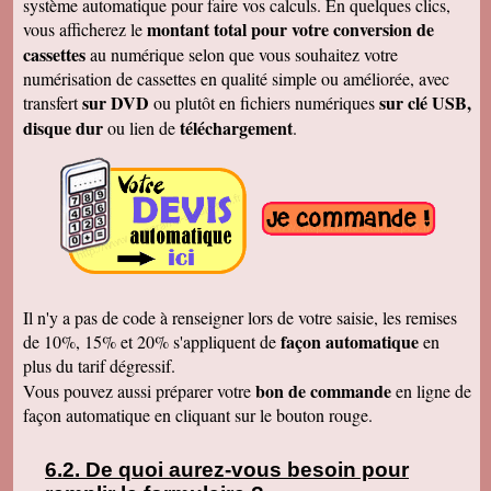
système automatique pour faire vos calculs. En quelques clics,
Merci
montant total pour votre conversion de
vous afficherez le
Cécile B.
cassettes
au numérique selon que vous souhaitez votre
J'ai bien reçu le DVD et le son est parfait. Je
vous remercie de vos efforts. Bien cordialement
numérisation de cassettes en qualité simple ou améliorée, avec
sur DVD
sur clé USB,
transfert
ou plutôt en fichiers numériques
Bernard D.
Bien reçu votre COLIS - Travail fénoménal que
disque dur
téléchargement
ou lien de
.
j'ai eu peur d'entreprendre !!!!!!!!!!!!! Le disque
DUR et les CD/DVD fonctionnement
parfaitement ........ Je vais entreprendre
pour........ NOEL 3 copies. pour mes 3 enfants
de 1980 à ce jour . MERCI MERCI MERCI Je
vais communiquer vos coordonnées à mon
entourage...
Véronique F.
Bien reçu,cela fait plaisir de revoir tout çà!
Cordialement
Il n'y a pas de code à renseigner lors de votre saisie, les remises
Marc T.
façon automatique
de 10%, 15% et 20% s'appliquent de
en
J'ai reçu le DVD hier. Merci beaucoup, j'aurai
plus du tarif dégressif.
d'autres bandes à vous envoyer dont du super8.
Cordialement
bon de commande
Vous pouvez aussi préparer votre
en ligne de
façon automatique en cliquant sur le bouton rouge.
François L.
Je viens de recevoir le colis. J'ai branché le
disque sur mon portable (système mac OS
10.10) et tous les fichiers se sont ouverts.
De quoi aurez-vous besoin pour
Merci pour le chèque de remboursement. Il est