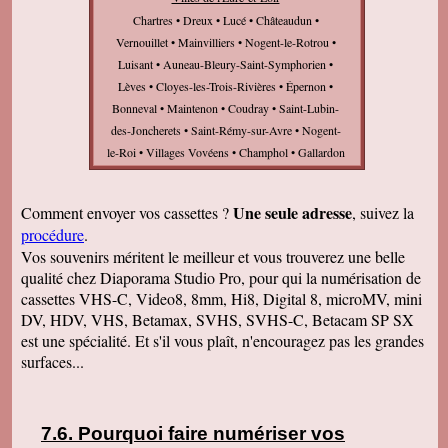
Chartres • Dreux • Lucé • Châteaudun •
Vernouillet • Mainvilliers • Nogent-le-Rotrou •
Luisant • Auneau-Bleury-Saint-Symphorien •
Lèves • Cloyes-les-Trois-Rivières • Épernon •
Bonneval • Maintenon • Coudray • Saint-Lubin-
des-Joncherets • Saint-Rémy-sur-Avre • Nogent-
le-Roi • Villages Vovéens • Champhol • Gallardon
• Vald'Yerre • Loupe • Brou • Illiers-Combray •
Senonches • Courville-sur-Eure • Saint-Georges-
Une seule adresse
Comment envoyer vos cassettes ?
, suivez la
sur-Eure • Pierres • Anet • Hanches •
procédure
.
Châteauneuf-en-Thymerais • Toury • Janville-en-
Vos souvenirs méritent le meilleur et vous trouverez une belle
Beauce • Abondant • Tremblay-les-Villages •
qualité chez Diaporama Studio Pro, pour qui la numérisation de
Arcisses • Saint-Denis-Lanneray • Saint-Prest •
cassettes VHS-C, Video8, 8mm, Hi8, Digital 8, microMV, mini
Sours • Bû • Jouy • Morancez • Cherisy • Amilly •
DV, HDV, VHS, Betamax, SVHS, SVHS-C, Betacam SP SX
Barjouville • Brezolles • Sorel-Moussel •
est une spécialité. Et s'il vous plaît, n'encouragez pas les grandes
Fontaine-la-Guyon • Villemeux-sur-Eure •
surfaces...
Boutigny-Prouais • Béville-le-Comte • Chaudon •
Yèvres • Bailleau-le-Pin • Saint-Martin-de-
Nigelles • Aunay-sous-Auneau • Luray •
Pourquoi faire numériser vos
Dammarie • Gasville-Oisème • Nogent-le-Phaye •