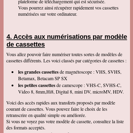
plateforme de téléchargement qui est sécurisée.
Permettez moi de vous féliciter pour la qualité
de votre travail. Je ne manquerai pas de parler
Vous pourrez ainsi récupérer rapidement vos cassettes
de vous. Bonne soirée.
numérisées sur votre ordinateur.
Isabelle L
A la suite d'un anniversaire chez un ami
d'enfance qui nous a montré des films de notre
enfance qu'il a fait repiquer de ses cassettes
Accès aux numérisations par modèle
par votre société, j'ai décidé de vous confier les
miennes. Après avoir reçu ma commande, j'ai
de cassettes
été de nouveau bluffée par la qualité des
transferts effectués. Je vous remercie et je
Vous allez pouvoir faire numériser toutes sortes de modèles de
parlerai de vous si l'occasion se présente.
Cordialement.
cassettes différents. Les voici classés par catégories de cassettes :
Gérard H
les grandes cassettes
de magnétoscope : VHS, SVHS,
Merci beaucoup et félicitations pour le suivi de
vos clients. Je ne manquerai pas de vous
Betamax, Betacam SP SX
contacter pour vous donner des nouvelles.
les petites cassettes
de camescope : VHS-C, SVHS-C,
Cordialement
Video 8, 8mm,Hi8, Digital 8, mini DV, microMV, HDV.
Chantal S
Bien recu mon dvd je l ai regarde c est super
Voici des accès rapides aux transferts proposés par modèle
beau souvenir de mes parents merci beaucoup
courant de cassettes. Vous pouvez faire le choix de les
tres cordialement
retranscrire en qualité simple ou améliorée.
Jean V
Si vous ne voyez pas votre modèle de cassette, consultez la liste
Toutes mes felicitations. Tout est parfait :
accueil, suivi, traitement et résultat de mes
des formats acceptés.
transferts de cassettes vhs. Merci merci ! A très