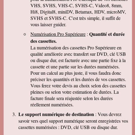
parler de vous . Encore merci
VHS, SVHS, VHS-C, SVHS-C, Video8, 8mm,
Hi8, Digital8, miniDV, Betamax, HDV, microMV,
J-Pierre B.
Tout est OK, merci! Dans l'avenir, j'aurai sans
SVHS et SVHS-C. C'est très simple, il suffit de
doute encore recours à vous pour le même
vous laisser guider.
genre de travail. Cordialement
Quantité et durée
Numérisation Pro Supérieure
:
Félix F.
J'ai bien reçu votre colis et vous remercie d'
des cassettes.
avoir effectué ce travail délicat . J'ai visionné
La numérisation des cassettes Pro Supérieure en
les disquettes et suis pour ma part satisfait , je
pense que mon fils sera très heureux de
qualité améliorée avec transfert sur DVD, clé USB
retrouver de tels souvenirs. Merci beaucoup
ou disque dur, est facturée avec une partie fixe à la
pour la rapidité du traitement de ma commande,
cassette et une partie sur les durées numérisées.
Très cordialement.
Pour un calcul au plus juste, il vous faudra donc
Michel J.
préciser les quantités et les durées de vos cassettes.
Bonjour merci de votre professionalisme et
exactitude si l'occasion se présente de vous
Vous ferez votre devis au choix selon des cassettes
faire connaître je le ferai avec plaisir.
pleines ou selon votre estimation de durées. La
Cordialement
facture finale sera réajustée selon les durées
réellement numérisées.
Le support numérique de destination
: Vous devrez
savoir vers quel support numérique seront enregistrées vos
cassettes numérisées : DVD, clé USB ou disque dur.