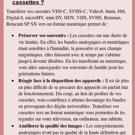
cassettes
?
Authon-du-Perche • Tréon • Pontgouin • Villiers-
Transférer vos cassettes VHS-C, SVHS-C, Video8, 8mm, Hi8,
le-Morhier • Bailleau-Armenonville • Villemaury •
Digital 8, microMV, mini DV, HDV, VHS, SVHS, Betamax,
Coulombs • Goussainville • Chaussée-d'Ivry •
Betacam SP SX vers un format numérique permet de :
Dangeau • Droue-sur-Drouette • Éole-en-Beauce •
Thimert-Gâtelles • Bazoche-Gouet • Oulins •
Préserver vos souvenirs :
Les cassettes ont une durée de
Unverre • Chapelle-du-Noyer • Marboué •
vie limitée. En effet, les bandes analogiques et numériques
Bailleau-l'Évêque • Mignières • Fontenay-sur-Eure
étant sensibles à l'humidité, la poussière et aux champs
• Saussay • Vert-en-Drouais • Chuisnes • Sainte-
magnétiques, elles finissent avec le temps par s'abimer
Gemme-Moronval • Prunay-le-Gillon • Saint-Piat
jusqu'à devenir illisibles. En les
transférant au numérique,
• Mézières-en-Drouais • Saint-Aubin-des-Bois •
vous allez sauvegarder vos souvenirs de famille pour les
Thivars • Sainville • Orgères-en-Beauce • Digny •
générations futures.
Marville-Moutiers-Brûlé •
Réagir face à la disparition des appareils :
Il est de plus
en plus difficile de se procurer des appareils en parfait état
de fonctionnement. Du coup, au lieu de profiter de vos
cassettes, vous contribuez à abimer davantage les bandes
en provoquant des dégâts irréversibles. Transférer vos
cassettes vers un format numérique vous permettra de les
regarder sur votre télévision, un ordinateur, une tablette.
Améliorer la qualité des images :
Les enregistrements
analogiques n'ont pas la qualité de la haute définition qui