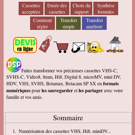
Cassettes
Durée des
Choix du
Synthèse
acceptées
cassettes
support
formules
Comment
Transfert
Transfert
régler
simple
amélioré
Faites transformer vos précieuses cassettes VHS-C,
SVHS-C, Video8, 8mm, Hi8, Digital 8, microMV, mini DV,
formats
HDV, VHS, SVHS, Betamax, Betacam SP SX en
numériques
les sauvegarder
les partager
pour
et
avec votre
famille et vos amis.
Sommaire
Numérisation des cassettes VHS, Hi8, miniDV...