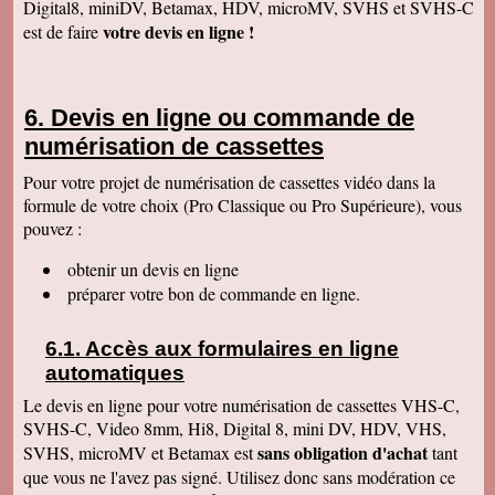
Digital8, miniDV, Betamax, HDV, microMV, SVHS et SVHS-C
Anaïs H
votre devis en ligne !
est de faire
J'ai bien reçu le colis. Merci pour votre travail.
Cordialement
François R
Bien reçu la K7 et la clé. Le travail est parfait.
Devis en ligne ou commande de
Merci.
numérisation de cassettes
Bernard D
Colis bien arrivé, MERCI pour ce travail @+
Pour votre projet de numérisation de cassettes vidéo dans la
formule de votre choix (Pro Classique ou Pro Supérieure), vous
Hervé L
J'ai bien reçu le colis. Après visonnage de
pouvez :
quelques extraits, tout est parfait. Je vous en
remercie. Passez une bonne soirée.
obtenir un devis en ligne
Christophe M.
préparer votre bon de commande en ligne.
Nous avons bien reçu les K7 et le disque dur.
Je vous remercie pour ce travail de copie
minutieux que vous avez réalisé avec soin.
Accès aux formulaires en ligne
Nous sommes ravis et très émus de revoir tout
ce passé, ces images de nos filles petites, il y
automatiques
a plus de 20 ans, et de notre mariage... Merci
infiniment. Bien cordialement PS / je ne
Le devis en ligne pour votre numérisation de cassettes VHS-C,
manquerai pas de recommander votre
SVHS-C, Video 8mm, Hi8, Digital 8, mini DV, HDV, VHS,
entreprise.
sans obligation d'achat
SVHS, microMV et Betamax est
tant
Jacques P.
que vous ne l'avez pas signé. Utilisez donc sans modération ce
J'ai bien reçu la K7 et les DVD, c'est parfait.