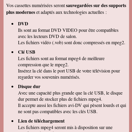
remercions de votre travail . Les vidéos sont de
sauvegardées sur des supports
Vos cassettes numérisées seront
bonne qualité. Cordialement
plus modernes
et adaptés aux technologies actuelles :
Marcel G
On se régale à regarder nos cassettes
DVD
numerisées. c'est vraiment un beau résultat.
Merci beaucoup pour votre sérieux. A bientôt.
Ils sont au format DVD VIDEO pour être compatibles
avec les lecteurs DVD de salon.
René DR
Nous avons testé : tout semble bon et la
Les fichiers vidéo (.vob) sont donc compressés en mpeg2.
récupération sur Final Cut Pro X fonctionne.
Merci pour votre professionnalisme.
Clé USB
Les fichiers sont au format mpeg4 de meilleure
Margot P
Studio très compétent, efficace, sympathique et
compression que le mpeg2.
arrangeant à prix bon marché, je recommande
Insérez la clé dans le port USB de votre télévision pour
vivement !
regarder vos souvenirs numérisés.
Christian R
NOUS VENONS DE VISIONNER NOS FILMS
Disque dur
ET TENONS A VOUS REMERCIER POUR
Avec une capacité plus grande que la clé USB, le disque
VOTRE :
-ACCUEIL
dur permet de stocker plus de fichiers mpeg4.
-QUALITE DE TRAVAIL
Il accepte aussi les fichiers avi-DV qui pèsent lourds et qui
-PROFESSIONNALISME
ne sont pas compatibles avec les clés USB.
François M
Lien de téléchargement
C'est avec grand plaisir que j'ai revécu mon
passage professionnel à Séville, grace à votre
Les fichiers mpeg4 seront mis à disposition sur une
duplication VHS/USB recue ce matin.