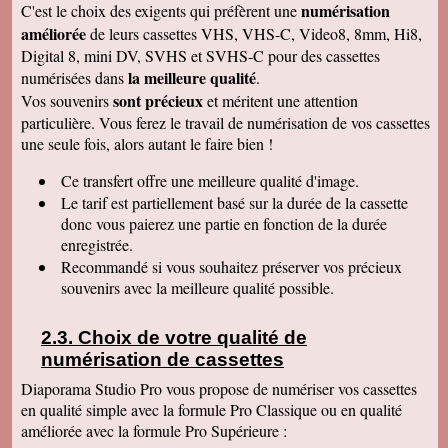
numérisation
C'est le choix des exigents qui préfèrent une
de déballer et de picorer d'une cassette à l'autre.
Merci pour le travail. Nos souvenirs sont sauvés
améliorée
de leurs cassettes VHS, VHS-C, Video8, 8mm, Hi8,
: une grande joie pour mes enfants et mes
Digital 8, mini DV, SVHS et SVHS-C pour des cassettes
petits enfants. Je vous recommanderais dans
mon entourage pour votre sérieux. Merci
la meilleure qualité
numérisées dans
.
encore.
sont précieux
Vos souvenirs
et méritent une attention
Aurélie V
particulière. Vous ferez le travail de numérisation de vos cassettes
Bonjour Sandrine !! J'ai mis du temps pour vous
une seule fois, alors autant le faire bien !
écrire un commentaire très positif car nous
avons mis du temps à visualiser votre
Merveilleux travail !!! Les films sont super !!
Ce transfert
offre une meilleure qualité d'image.
Excellente qualité d'images malgré l'âge des K7
Le tarif est partiellement basé sur la durée de la cassette
:) Vous êtes une personne de confiance et je
suis heureuse de vous avoir confié les vidéos
donc vous paierez une partie en fonction de la durée
de ma Maman décédée !! Je vous recommande
enregistrée.
vraiment !! Prenez bien soin de vous !! Au
Recommandé si vous souhaitez préserver vos précieux
plaisir
souvenirs avec la meilleure qualité possible.
Gislaine P
Vraiment je vous remercie pour votre travail on
dirait des films de maintenant ! Je ne pensais
Choix de votre qualité de
pas que ça rendrait aussi bien du fait que mes
cassettes sont vieilles plus de 30 ans ! Je vais
numérisation de cassettes
parler de vous à ma soeur qui a des cassettes a
copier aussi sur des cd. Bonne journée
Diaporama Studio Pro vous propose de numériser vos cassettes
cordialement
en qualité simple avec la formule Pro Classique ou en qualité
améliorée avec la formule Pro Supérieure :
Félix F.
J'ai bien reçu votre colis et vous remercie d'