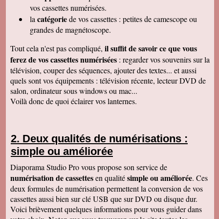
raffiné, effectué consciencieusement , avec en
vos cassettes numérisées.
plus des délais et prix tout à fait corrects
catégorie
la
de vos cassettes : petites de camescope ou
À recommander sans hésitation
Les Alesiens
grandes de magnétoscope.
Alysson Q
il suffit de savoir ce que vous
Tout cela n'est pas compliqué,
Bonjour, super ! Suite au super résultat de la
première cassette, mes grands-parents ont
ferez de vos cassettes numérisées
: regarder vos souvenirs sur la
décidé de toutes les faire pour pouvoir voir a
télévision, couper des séquences, ajouter des textes... et aussi
nouveau ces souvenirs sur la télé :)
Cordialement
quels sont vos équipements : télévision récente, lecteur DVD de
salon, ordinateur sous windows ou mac...
Cécile M
Bonjour. Je viens de recevoir le colis et je suis
Voilà donc de quoi éclairer vos lanternes.
en train de regarder les films sur mon ordinateur.
C'est top! Un très grand merci pour votre travail.
C'était un plaisir de traiter avec vous. Très
cordialement.
Deux qualités de numérisations :
Amandine L
simple ou améliorée
Bonjour nous avons bien reçus les cassettes et
les vidéos sont supers ! Merci beaucoup
Cordialement,
Diaporama Studio Pro vous propose son service de
numérisation de cassettes
simple ou améliorée
en qualité
. Ces
Jean-Marie B
Colis bien reçu ça marche en direct sur la TV.
deux formules de numérisation permettent la conversion de vos
Merci beaucoup. Des amis vont vous contacter
cassettes aussi bien sur clé USB que sur DVD ou disque dur.
de ma part. Bonne continuation
Voici brièvement quelques informations pour vous guider dans
Alain L