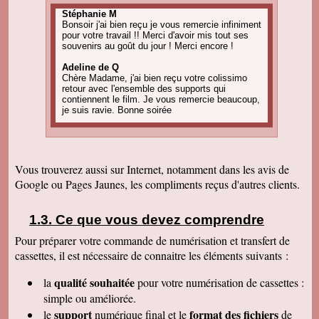
Stéphanie M
Bonsoir j'ai bien reçu je vous remercie infiniment
pour votre travail !! Merci d'avoir mis tout ses
souvenirs au goût du jour ! Merci encore !
Adeline de Q
Chère Madame, j'ai bien reçu votre colissimo
retour avec l'ensemble des supports qui
contiennent le film. Je vous remercie beaucoup,
je suis ravie. Bonne soirée
Amandine C
Bonjour, pour information on est tous ravis du
résultat des vidéos! Merci encore et j'ai d'autres
projets de commande, alors, sûrement à bientôt
Vous trouverez aussi sur Internet, notamment dans les avis de
! Cordialement
Google ou Pages Jaunes, les compliments reçus d'autres clients.
Corinne B
Bonjour, j'ai bien reçu le colis et la qualité
d'image est parfaite. Merci beaucoup
Ce que vous devez comprendre
Pour préparer votre commande de numérisation et transfert de
Nadine H
Bonjour, on a bien reçu le colis on vous
cassettes, il est nécessaire de connaitre les éléments suivants :
remercie beaucoup bonne journée
qualité souhaitée
la
pour votre numérisation de cassettes
:
Christian R
Encore une belle expérience, comme la
simple ou améliorée.
première fois nous sommes ravis. Merci de
support
format des fichiers
le
numérique final et le
de
pouvoir nous faire revivre le passé Travail