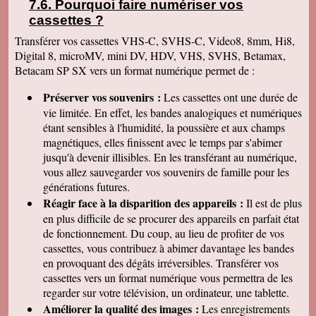
Pourquoi faire numériser vos
CROSSAC • 44160 PONTCHATEAU • 44160
cassettes
?
STE ANNE SUR BRIVET • 44160 STE REINE
Transférer vos cassettes VHS-C, SVHS-C, Video8, 8mm, Hi8,
DE BRETAGNE • 44170 ABBARETZ • 44170
Digital 8, microMV, mini DV, HDV, VHS, SVHS, Betamax,
JANS • 44170 LA GRIGONNAIS • 44170
Betacam SP SX vers un format numérique permet de :
MARSAC SUR DON • 44170 NOZAY • 44170
TREFFIEUX • 44170 VAY • 44190 BOUSSAY
Préserver vos souvenirs :
Les cassettes ont une durée de
• 44190 CLISSON • 44190 GETIGNE • 44190
vie limitée. En effet, les bandes analogiques et numériques
GORGES • 44190 ST HILAIRE DE CLISSON •
étant sensibles à l'humidité, la poussière et aux champs
44190 ST LUMINE DE CLISSON • 44200
magnétiques, elles finissent avec le temps par s'abimer
NANTES • 44210 PORNIC • 44220 COUERON
jusqu'à devenir illisibles. En les
transférant au numérique,
• 44230 ST SEBASTIEN SUR LOIRE • 44240
vous allez sauvegarder vos souvenirs de famille pour les
LA CHAPELLE SUR ERDRE • 44240 SUCE
générations futures.
SUR ERDRE • 44250 ST BREVIN LES PINS •
Réagir face à la disparition des appareils :
Il est de plus
44260 BOUEE • 44260 LA CHAPELLE
en plus difficile de se procurer des appareils en parfait état
LAUNAY • 44260 LAVAU SUR LOIRE • 44260
de fonctionnement. Du coup, au lieu de profiter de vos
MALVILLE • 44260 PRINQUIAU • 44260
cassettes, vous contribuez à abimer davantage les bandes
SAVENAY • 44270 LA MARNE • 44270
en provoquant des dégâts irréversibles. Transférer vos
MACHECOUL ST MEME • 44270 PAULX •
cassettes vers un format numérique vous permettra de les
44270 ST ETIENNE DE MER MORTE • 44290
regarder sur votre télévision, un ordinateur, une tablette.
CONQUEREUIL • 44290 GUEMENE PENFAO
Améliorer la qualité des images :
Les enregistrements