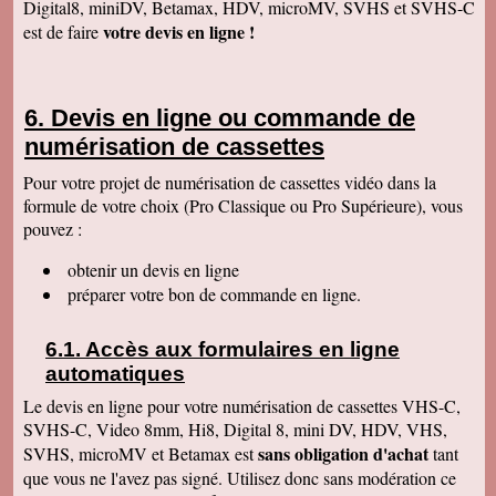
Digital8, miniDV, Betamax, HDV, microMV, SVHS et SVHS-C
Anaïs H
votre devis en ligne !
est de faire
J'ai bien reçu le colis. Merci pour votre travail.
Cordialement
François R
Bien reçu la K7 et la clé. Le travail est parfait.
Devis en ligne ou commande de
Merci.
numérisation de cassettes
Bernard D
Colis bien arrivé, MERCI pour ce travail @+
Pour votre projet de numérisation de cassettes vidéo dans la
formule de votre choix (Pro Classique ou Pro Supérieure), vous
Hervé L
J'ai bien reçu le colis. Après visonnage de
pouvez :
quelques extraits, tout est parfait. Je vous en
remercie. Passez une bonne soirée.
obtenir un devis en ligne
Christophe M.
préparer votre bon de commande en ligne.
Nous avons bien reçu les K7 et le disque dur.
Je vous remercie pour ce travail de copie
minutieux que vous avez réalisé avec soin.
Accès aux formulaires en ligne
Nous sommes ravis et très émus de revoir tout
ce passé, ces images de nos filles petites, il y
automatiques
a plus de 20 ans, et de notre mariage... Merci
infiniment. Bien cordialement PS / je ne
Le devis en ligne pour votre numérisation de cassettes VHS-C,
manquerai pas de recommander votre
SVHS-C, Video 8mm, Hi8, Digital 8, mini DV, HDV, VHS,
entreprise.
sans obligation d'achat
SVHS, microMV et Betamax est
tant
Jacques P.
que vous ne l'avez pas signé. Utilisez donc sans modération ce
J'ai bien reçu la K7 et les DVD, c'est parfait.