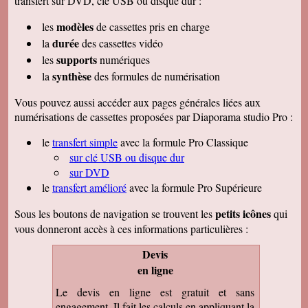
transfert sur DVD, clé USB ou disque dur :
modèles
les
de cassettes pris en charge
durée
la
des cassettes vidéo
supports
les
numériques
synthèse
la
des formules de numérisation
Vous pouvez aussi accéder aux pages générales liées aux
numérisations de cassettes proposées par Diaporama studio Pro :
le
transfert simple
avec la formule Pro Classique
sur clé USB ou disque dur
sur DVD
le
transfert amélioré
avec la formule Pro Supérieure
petits icônes
Sous les boutons de navigation se trouvent les
qui
vous donneront accès à ces informations particulières :
Devis
en ligne
Le devis en ligne est gratuit et sans
engagement. Il fait les calculs en appliquant la