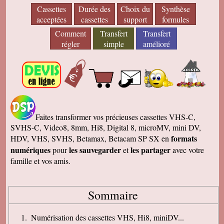
Cassettes
Durée des
Choix du
Synthèse
acceptées
cassettes
support
formules
Comment
Transfert
Transfert
régler
simple
amélioré
Faites transformer vos précieuses cassettes VHS-C,
SVHS-C, Video8, 8mm, Hi8, Digital 8, microMV, mini DV,
formats
HDV, VHS, SVHS, Betamax, Betacam SP SX en
numériques
les sauvegarder
les partager
pour
et
avec votre
famille et vos amis.
Sommaire
Numérisation des cassettes VHS, Hi8, miniDV...