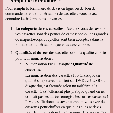
remplir le formulaire ?
clair que j'indiquerais vos coordonnées aux
parents et amis qui seraient intéressés. Bien
Pour remplir le formulaire de devis en ligne ou de bon de
cordialement
commande de votre numérisation de cassettes, vous devez
Nicolas B.
connaitre les informations suivantes :
J ai bien recu le colis. Les cd sont impeccables.
Je vous remercie. Bien cordialement
La catégorie de vos cassettes
: Assurez-vous de savoir si
Thierry P.
vos cassettes sont des petites de camescope ou des grandes
j'ai bien reçu les lots de dvd ! merci de votre
de magnétoscope et qu'elles sont bien acceptées dans la
travail et de votre gentillesse ! cordialement
formule de numérisation que vous avez choisie.
Patrick C.
J 'ai bien reçu le colis , je suis content de votre
Quantités et durées
des cassettes selon la qualité choisie
travail, ma famille en métropole doit vous
pour leur numérisation :
envoyer le reste des cassettes. Cordialement
Quantité de
Numérisation Pro Classique
:
J-Claude L.
cassettes.
Bonjour, je voulait vous remercier sincérement
pour le travail que avez effectuer en restituant
La numérisation des cassettes Pro Classique en
les films de nos cassettes mini dv sur dvd.
qualité simple avec transfert sur DVD, clé USB ou
Vôtre travail est excellent et vôtre sérieux est
disque dur, est facturée selon un tarif fixe à la
irréprochable. Nous auront d'autre cassettes a
vous envoyer prochainement. Encore merci est
cassette. C'est tellement plus pratique quand on ne
désoler de vous remercier avec autant de retard
connait pas les durées enregistrées sur ses cassettes !
... Bonne continuation
Il vous suffit donc de savoir combien vous avez de
Caroline P.
cassettes pour chiffrer en quelques clics le devis
Merci pour votre professionnalisme. vous etes
pour la numérisation Pro Classique de vos cassettes
une bonne adresse et ne manquerais pas de