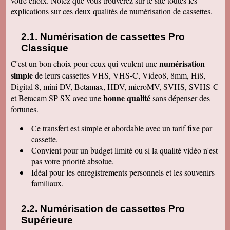
votre choix. Notez que vous trouverez sur le site toutes les
Le service aux clients est un art Mme Masse
explications sur ces deux qualités de numérisation de cassettes.
est une artiste qui aime son métier et se soucie
de la satisfaction de ses clients Services à
consommer sans modération Qu' on se le dise !
Numérisation de cassettes Pro
Denise J
Classique
Merci pour votre très agréable numérisation sur
ma clé USB 64 qui fonctionne parfaitement et
numérisation
C'est un bon choix pour ceux qui veulent une
facilement. J'ai déménagé en Résidence
simple
autonomie et trouvé quelqu'un pour la lancer sur
de leurs cassettes VHS, VHS-C, Video8, 8mm, Hi8,
l'écran. Mais c'était simple et évident, avec un
Digital 8, mini DV, Betamax, HDV, microMV, SVHS, SVHS-C
peu de courage et de réflexion j'y serai
bonne qualité
et Betacam SP SX avec une
sans dépenser des
parvenue. Tout fonctionne, facile d'accès.
Merci. Je garde vos coordonnées. Bien
fortunes.
cordialement
Ce transfert
est simple et abordable avec un tarif fixe par
Bernard G
Pour votre livre d'or : J'ai oublié ou plutôt remis
cassette.
à plus tard ce que je devais vous écrire après
Convient pour un budget limité ou si la qualité vidéo n'est
avoir reçu le disque dur. Pardonnez ma
négligence. Je tiens à vous redire toute ma
pas votre priorité absolue.
satisfaction, pour le travail accompli, mais aussi
Idéal pour les enregistrements personnels et les souvenirs
vous remercier pour la qualité de votre relation
avec vos clients, ce qui constitue au final une
familiaux.
expérience à la fois agréable et réussie quant
aux résultats. Avec tous mes voeux de succès
pour votre entreprise. Bien cordialement
Numérisation de cassettes Pro
Supérieure
Claudine T
colis est arrivé il y a une heure. Juste le temps