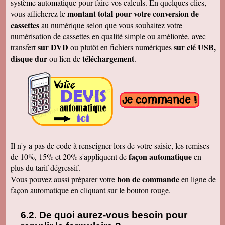
système automatique pour faire vos calculs. En quelques clics,
Merci
montant total pour votre conversion de
vous afficherez le
Cécile B.
cassettes
au numérique selon que vous souhaitez votre
J'ai bien reçu le DVD et le son est parfait. Je
vous remercie de vos efforts. Bien cordialement
numérisation de cassettes en qualité simple ou améliorée, avec
sur DVD
sur clé USB,
transfert
ou plutôt en fichiers numériques
Bernard D.
Bien reçu votre COLIS - Travail fénoménal que
disque dur
téléchargement
ou lien de
.
j'ai eu peur d'entreprendre !!!!!!!!!!!!! Le disque
DUR et les CD/DVD fonctionnement
parfaitement ........ Je vais entreprendre
pour........ NOEL 3 copies. pour mes 3 enfants
de 1980 à ce jour . MERCI MERCI MERCI Je
vais communiquer vos coordonnées à mon
entourage...
Véronique F.
Bien reçu,cela fait plaisir de revoir tout çà!
Cordialement
Il n'y a pas de code à renseigner lors de votre saisie, les remises
Marc T.
façon automatique
de 10%, 15% et 20% s'appliquent de
en
J'ai reçu le DVD hier. Merci beaucoup, j'aurai
plus du tarif dégressif.
d'autres bandes à vous envoyer dont du super8.
Cordialement
bon de commande
Vous pouvez aussi préparer votre
en ligne de
façon automatique en cliquant sur le bouton rouge.
François L.
Je viens de recevoir le colis. J'ai branché le
disque sur mon portable (système mac OS
10.10) et tous les fichiers se sont ouverts.
De quoi aurez-vous besoin pour
Merci pour le chèque de remboursement. Il est