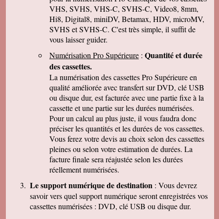
parler de vous . Encore merci
VHS, SVHS, VHS-C, SVHS-C, Video8, 8mm,
Hi8, Digital8, miniDV, Betamax, HDV, microMV,
J-Pierre B.
Tout est OK, merci! Dans l'avenir, j'aurai sans
SVHS et SVHS-C. C'est très simple, il suffit de
doute encore recours à vous pour le même
vous laisser guider.
genre de travail. Cordialement
Quantité et durée
Numérisation Pro Supérieure
:
Félix F.
J'ai bien reçu votre colis et vous remercie d'
des cassettes.
avoir effectué ce travail délicat . J'ai visionné
La numérisation des cassettes Pro Supérieure en
les disquettes et suis pour ma part satisfait , je
pense que mon fils sera très heureux de
qualité améliorée avec transfert sur DVD, clé USB
retrouver de tels souvenirs. Merci beaucoup
ou disque dur, est facturée avec une partie fixe à la
pour la rapidité du traitement de ma commande,
cassette et une partie sur les durées numérisées.
Très cordialement.
Pour un calcul au plus juste, il vous faudra donc
Michel J.
préciser les quantités et les durées de vos cassettes.
Bonjour merci de votre professionalisme et
exactitude si l'occasion se présente de vous
Vous ferez votre devis au choix selon des cassettes
faire connaître je le ferai avec plaisir.
pleines ou selon votre estimation de durées. La
Cordialement
facture finale sera réajustée selon les durées
réellement numérisées.
Le support numérique de destination
: Vous devrez
savoir vers quel support numérique seront enregistrées vos
cassettes numérisées : DVD, clé USB ou disque dur.