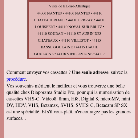
Villes de la Loire-Atlantique
44000 NANTES • 44100 NANTES • 44110
CHATEAUBRIANT • 44110 ERBRAY • 44110
LOUISFERT • 44110 NOYAL SUR BRUTZ •
44110 SOUDAN • 44110 ST AUBIN DES
CHATEAUX • 44110 VILLEPOT • 44115
BASSE GOULAINE • 44115 HAUTE
GOULAINE • 44116 VIEILLEVIGNE • 44117
ST ANDRE DES EAUX • 44118 LA
CHEVROLIERE • 44119 GRANDCHAMPS
Une seule adresse
Comment envoyer vos cassettes ?
, suivez la
DES FONTAINES • 44119 TREILLIERES •
procédure
.
44120 VERTOU • 44130 BLAIN • 44130
Vos souvenirs méritent le meilleur et vous trouverez une belle
BOUVRON • 44130 FAY DE BRETAGNE •
qualité chez Diaporama Studio Pro, pour qui la numérisation de
44130 LE GAVRE • 44130 NOTRE DAME DES
cassettes VHS-C, Video8, 8mm, Hi8, Digital 8, microMV, mini
LANDES • 44140 AIGREFEUILLE SUR
DV, HDV, VHS, Betamax, SVHS, SVHS-C, Betacam SP SX
MAINE • 44140 GENESTON • 44140 LA
est une spécialité. Et s'il vous plaît, n'encouragez pas les grandes
PLANCHE • 44140 LE BIGNON • 44140
surfaces...
MONTBERT • 44140 REMOUILLE • 44150
ANCENIS • 44150 ST GEREON • 44150 VAIR
SUR LOIRE • 44160 BESNE • 44160