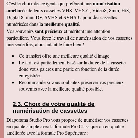
numérisation
C'est le choix des exigents qui préfèrent une
de déballer et de picorer d'une cassette à l'autre.
Merci pour le travail. Nos souvenirs sont sauvés
améliorée
de leurs cassettes VHS, VHS-C, Video8, 8mm, Hi8,
: une grande joie pour mes enfants et mes
Digital 8, mini DV, SVHS et SVHS-C pour des cassettes
petits enfants. Je vous recommanderais dans
mon entourage pour votre sérieux. Merci
la meilleure qualité
numérisées dans
.
encore.
sont précieux
Vos souvenirs
et méritent une attention
Aurélie V
particulière. Vous ferez le travail de numérisation de vos cassettes
Bonjour Sandrine !! J'ai mis du temps pour vous
une seule fois, alors autant le faire bien !
écrire un commentaire très positif car nous
avons mis du temps à visualiser votre
Merveilleux travail !!! Les films sont super !!
Ce transfert
offre une meilleure qualité d'image.
Excellente qualité d'images malgré l'âge des K7
Le tarif est partiellement basé sur la durée de la cassette
:) Vous êtes une personne de confiance et je
suis heureuse de vous avoir confié les vidéos
donc vous paierez une partie en fonction de la durée
de ma Maman décédée !! Je vous recommande
enregistrée.
vraiment !! Prenez bien soin de vous !! Au
Recommandé si vous souhaitez préserver vos précieux
plaisir
souvenirs avec la meilleure qualité possible.
Gislaine P
Vraiment je vous remercie pour votre travail on
dirait des films de maintenant ! Je ne pensais
Choix de votre qualité de
pas que ça rendrait aussi bien du fait que mes
cassettes sont vieilles plus de 30 ans ! Je vais
numérisation de cassettes
parler de vous à ma soeur qui a des cassettes a
copier aussi sur des cd. Bonne journée
Diaporama Studio Pro vous propose de numériser vos cassettes
cordialement
en qualité simple avec la formule Pro Classique ou en qualité
améliorée avec la formule Pro Supérieure :
Félix F.
J'ai bien reçu votre colis et vous remercie d'