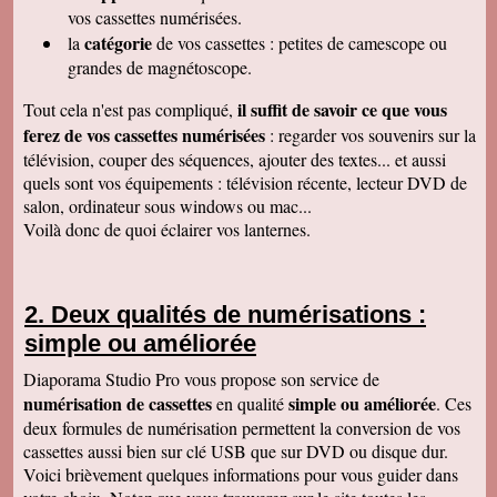
raffiné, effectué consciencieusement , avec en
vos cassettes numérisées.
plus des délais et prix tout à fait corrects
catégorie
la
de vos cassettes : petites de camescope ou
À recommander sans hésitation
Les Alesiens
grandes de magnétoscope.
Alysson Q
il suffit de savoir ce que vous
Tout cela n'est pas compliqué,
Bonjour, super ! Suite au super résultat de la
première cassette, mes grands-parents ont
ferez de vos cassettes numérisées
: regarder vos souvenirs sur la
décidé de toutes les faire pour pouvoir voir a
télévision, couper des séquences, ajouter des textes... et aussi
nouveau ces souvenirs sur la télé :)
Cordialement
quels sont vos équipements : télévision récente, lecteur DVD de
salon, ordinateur sous windows ou mac...
Cécile M
Bonjour. Je viens de recevoir le colis et je suis
Voilà donc de quoi éclairer vos lanternes.
en train de regarder les films sur mon ordinateur.
C'est top! Un très grand merci pour votre travail.
C'était un plaisir de traiter avec vous. Très
cordialement.
Deux qualités de numérisations :
Amandine L
simple ou améliorée
Bonjour nous avons bien reçus les cassettes et
les vidéos sont supers ! Merci beaucoup
Cordialement,
Diaporama Studio Pro vous propose son service de
numérisation de cassettes
simple ou améliorée
en qualité
. Ces
Jean-Marie B
Colis bien reçu ça marche en direct sur la TV.
deux formules de numérisation permettent la conversion de vos
Merci beaucoup. Des amis vont vous contacter
cassettes aussi bien sur clé USB que sur DVD ou disque dur.
de ma part. Bonne continuation
Voici brièvement quelques informations pour vous guider dans
Alain L