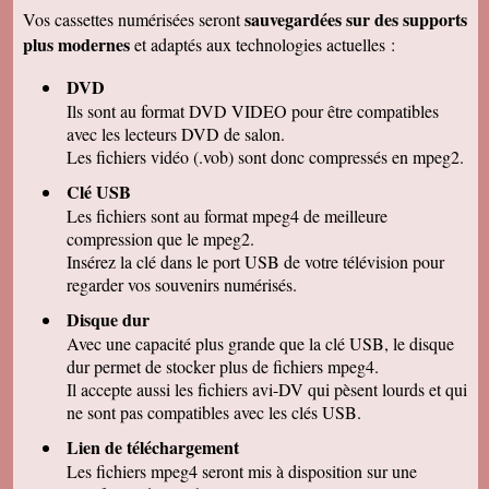
remercions de votre travail . Les vidéos sont de
sauvegardées sur des supports
Vos cassettes numérisées seront
bonne qualité. Cordialement
plus modernes
et adaptés aux technologies actuelles :
Marcel G
On se régale à regarder nos cassettes
DVD
numerisées. c'est vraiment un beau résultat.
Merci beaucoup pour votre sérieux. A bientôt.
Ils sont au format DVD VIDEO pour être compatibles
avec les lecteurs DVD de salon.
René DR
Nous avons testé : tout semble bon et la
Les fichiers vidéo (.vob) sont donc compressés en mpeg2.
récupération sur Final Cut Pro X fonctionne.
Merci pour votre professionnalisme.
Clé USB
Les fichiers sont au format mpeg4 de meilleure
Margot P
Studio très compétent, efficace, sympathique et
compression que le mpeg2.
arrangeant à prix bon marché, je recommande
Insérez la clé dans le port USB de votre télévision pour
vivement !
regarder vos souvenirs numérisés.
Christian R
NOUS VENONS DE VISIONNER NOS FILMS
Disque dur
ET TENONS A VOUS REMERCIER POUR
Avec une capacité plus grande que la clé USB, le disque
VOTRE :
-ACCUEIL
dur permet de stocker plus de fichiers mpeg4.
-QUALITE DE TRAVAIL
Il accepte aussi les fichiers avi-DV qui pèsent lourds et qui
-PROFESSIONNALISME
ne sont pas compatibles avec les clés USB.
François M
Lien de téléchargement
C'est avec grand plaisir que j'ai revécu mon
passage professionnel à Séville, grace à votre
Les fichiers mpeg4 seront mis à disposition sur une
duplication VHS/USB recue ce matin.