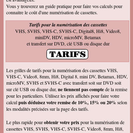
Francis C
J' ai bien reçu votre envoi Les premières
Vous y trouverez un guide pratique pour faire vos calculs pour
visualisations montrent un beau travail, et
connaitre le coût d'une numérisation de cassettes.
rappellent de nombreux souvenirs Merci Je
reviendrai sans doute auprès de vous et vous
ferai de la publicité Bien sincèrement
Tarifs pour la numérisation des cassettes
VHS, SVHS, VHS-C, SVHS-C, Digital8, Hi8, Video8,
François M
Bien reçu! Reste à monter pour éliminer ! A
miniDV, HDV, microMV, Betamax
bientôt pour du 8 et sup8mm.
et transfert sur DVD, clé USB ou disque dur
Josiane B
Le colis est effectivement arrivé le 24, la veille
de Noël, c'était parfait. Elle est très contente de
pouvoir passer à nouveau un moment avec ses
amis et son mari, presque tous décédés.
Les grilles de tarifs pour la numérisation des cassettes VHS,
Encore merci pour votre efficacité. Je vous ferai
VHS-C, Video8, 8mm, Hi8, Digital 8, mini DV, Betamax, HDV,
de la pub si l'occasion se présente ! Je vous
souhaite une bonne année avec beaucoup de
microMV, SVHS et SVHS-C avec transfert soit sur DVD soit
vidéos à transposer. Bien cordialement,
ne tiennent pas compte
sur clé USB ou disque dur,
de la remise
Séverine L
pour les particuliers. Utilisez les prix affichés pour faire votre
J'ai reçu le colis . Merci ça a l'air impeccable !
puis déduisez votre remise de 10%, 15% ou 20%
calcul
selon
Bonnes fêtes et à très bientôt pour d'autres
travaux.
les modalités précisées sur la page des tarifs.
Josiane B
Fantastique. Encore merci. Je vous remercie
obtenir votre prix
Le plus rapide pour
pour la numérisation de
beaucoup de la rapidité avec laquelle vous avez
cassettes VHS, SVHS, VHS-C, SVHS-C, Video8, 8mm, Hi8,
traité ma commande.