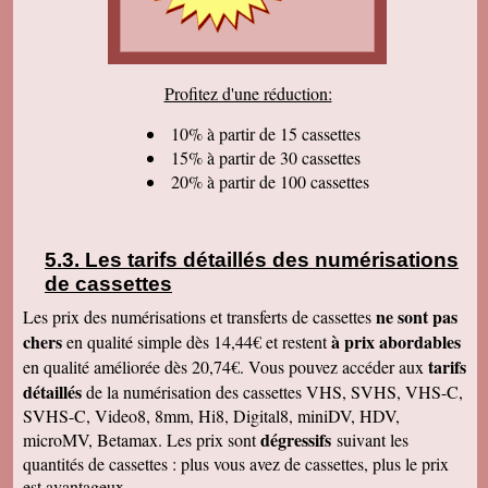
sommes très satisfaits. Encore tous mes
remerciements et bonne continuation. Bien
cordialement.
Serge T
Profitez d'une réduction:
J'ai bien reçu votre paquet, et je suis très
content de votre travail et vous en remercie. Je
dois dire qu'au début j'étais un peu septique vu
10% à partir de 15 cassettes
les prix . merci beaucoup Cordialement
15% à partir de 30 cassettes
20% à partir de 100 cassettes
Pierre B
Je suis très très très satisfait de votre travail.
Continuez comme ça. Je pense que c'est votre
meilleure publicité, c'est la qualité du travail que
vous faites. Je vous souhaite bonne journée et
Les tarifs détaillés des numérisations
que les affaires aillent très bien.
de cassettes
Jacques N
Colis reçu ce jour, satisfait du bon travail réalisé
ne sont pas
Les prix des numérisations et transferts de cassettes
par vos soins. Merci encore, Cordialement
chers
à prix abordables
en qualité simple dès 14,44€ et restent
Hervé R
tarifs
en qualité améliorée dès 20,74€. Vous pouvez accéder aux
j'ai bien reçu les CD et les K7 en retour, merci
détaillés
de la numérisation des cassettes VHS, SVHS, VHS-C,
de cet excellent traitement. Très bons résultats
SVHS-C, Video8, 8mm, Hi8, Digital8, miniDV, HDV,
Pascal R
dégressifs
microMV, Betamax. Les prix sont
suivant les
bonjour bien reçu le colis samedi après
visionnage le travail est superbe
quantités de cassettes : plus vous avez de cassettes, plus le prix
est avantageux.