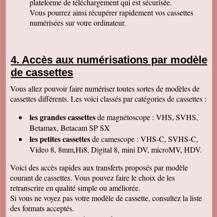
plateforme de téléchargement qui est sécurisée.
Permettez moi de vous féliciter pour la qualité
de votre travail. Je ne manquerai pas de parler
Vous pourrez ainsi récupérer rapidement vos cassettes
de vous. Bonne soirée.
numérisées sur votre ordinateur.
Isabelle L
A la suite d'un anniversaire chez un ami
d'enfance qui nous a montré des films de notre
enfance qu'il a fait repiquer de ses cassettes
Accès aux numérisations par modèle
par votre société, j'ai décidé de vous confier les
miennes. Après avoir reçu ma commande, j'ai
de cassettes
été de nouveau bluffée par la qualité des
transferts effectués. Je vous remercie et je
Vous allez pouvoir faire numériser toutes sortes de modèles de
parlerai de vous si l'occasion se présente.
Cordialement.
cassettes différents. Les voici classés par catégories de cassettes :
Gérard H
les grandes cassettes
de magnétoscope : VHS, SVHS,
Merci beaucoup et félicitations pour le suivi de
vos clients. Je ne manquerai pas de vous
Betamax, Betacam SP SX
contacter pour vous donner des nouvelles.
les petites cassettes
de camescope : VHS-C, SVHS-C,
Cordialement
Video 8, 8mm,Hi8, Digital 8, mini DV, microMV, HDV.
Chantal S
Bien recu mon dvd je l ai regarde c est super
Voici des accès rapides aux transferts proposés par modèle
beau souvenir de mes parents merci beaucoup
courant de cassettes. Vous pouvez faire le choix de les
tres cordialement
retranscrire en qualité simple ou améliorée.
Jean V
Si vous ne voyez pas votre modèle de cassette, consultez la liste
Toutes mes felicitations. Tout est parfait :
accueil, suivi, traitement et résultat de mes
des formats acceptés.
transferts de cassettes vhs. Merci merci ! A très