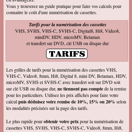
Francis C
J' ai bien reçu votre envoi Les premières
Vous y trouverez un guide pratique pour faire vos calculs pour
visualisations montrent un beau travail, et
connaitre le coût d'une numérisation de cassettes.
rappellent de nombreux souvenirs Merci Je
reviendrai sans doute auprès de vous et vous
ferai de la publicité Bien sincèrement
Tarifs pour la numérisation des cassettes
VHS, SVHS, VHS-C, SVHS-C, Digital8, Hi8, Video8,
François M
Bien reçu! Reste à monter pour éliminer ! A
miniDV, HDV, microMV, Betamax
bientôt pour du 8 et sup8mm.
et transfert sur DVD, clé USB ou disque dur
Josiane B
Le colis est effectivement arrivé le 24, la veille
de Noël, c'était parfait. Elle est très contente de
pouvoir passer à nouveau un moment avec ses
amis et son mari, presque tous décédés.
Les grilles de tarifs pour la numérisation des cassettes VHS,
Encore merci pour votre efficacité. Je vous ferai
VHS-C, Video8, 8mm, Hi8, Digital 8, mini DV, Betamax, HDV,
de la pub si l'occasion se présente ! Je vous
souhaite une bonne année avec beaucoup de
microMV, SVHS et SVHS-C avec transfert soit sur DVD soit
vidéos à transposer. Bien cordialement,
ne tiennent pas compte
sur clé USB ou disque dur,
de la remise
Séverine L
pour les particuliers. Utilisez les prix affichés pour faire votre
J'ai reçu le colis . Merci ça a l'air impeccable !
puis déduisez votre remise de 10%, 15% ou 20%
calcul
selon
Bonnes fêtes et à très bientôt pour d'autres
travaux.
les modalités précisées sur la page des tarifs.
Josiane B
Fantastique. Encore merci. Je vous remercie
obtenir votre prix
Le plus rapide pour
pour la numérisation de
beaucoup de la rapidité avec laquelle vous avez
cassettes VHS, SVHS, VHS-C, SVHS-C, Video8, 8mm, Hi8,
traité ma commande.