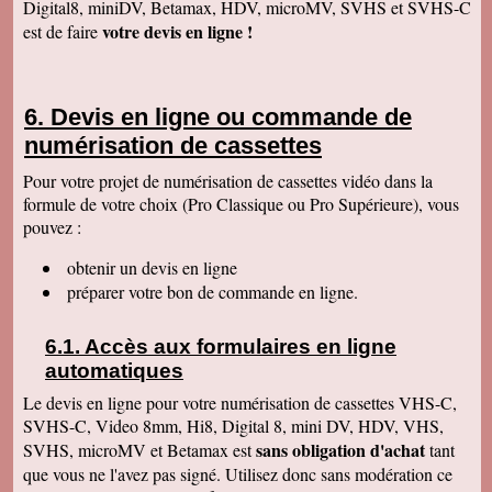
Digital8, miniDV, Betamax, HDV, microMV, SVHS et SVHS-C
Anaïs H
votre devis en ligne !
est de faire
J'ai bien reçu le colis. Merci pour votre travail.
Cordialement
François R
Bien reçu la K7 et la clé. Le travail est parfait.
Devis en ligne ou commande de
Merci.
numérisation de cassettes
Bernard D
Colis bien arrivé, MERCI pour ce travail @+
Pour votre projet de numérisation de cassettes vidéo dans la
formule de votre choix (Pro Classique ou Pro Supérieure), vous
Hervé L
J'ai bien reçu le colis. Après visonnage de
pouvez :
quelques extraits, tout est parfait. Je vous en
remercie. Passez une bonne soirée.
obtenir un devis en ligne
Christophe M.
préparer votre bon de commande en ligne.
Nous avons bien reçu les K7 et le disque dur.
Je vous remercie pour ce travail de copie
minutieux que vous avez réalisé avec soin.
Accès aux formulaires en ligne
Nous sommes ravis et très émus de revoir tout
ce passé, ces images de nos filles petites, il y
automatiques
a plus de 20 ans, et de notre mariage... Merci
infiniment. Bien cordialement PS / je ne
Le devis en ligne pour votre numérisation de cassettes VHS-C,
manquerai pas de recommander votre
SVHS-C, Video 8mm, Hi8, Digital 8, mini DV, HDV, VHS,
entreprise.
sans obligation d'achat
SVHS, microMV et Betamax est
tant
Jacques P.
que vous ne l'avez pas signé. Utilisez donc sans modération ce
J'ai bien reçu la K7 et les DVD, c'est parfait.