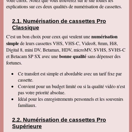
votre choix. Notez que vous trouverez sur le site toutes les
Le service aux clients est un art Mme Masse
explications sur ces deux qualités de numérisation de cassettes.
est une artiste qui aime son métier et se soucie
de la satisfaction de ses clients Services à
consommer sans modération Qu' on se le dise !
Numérisation de cassettes Pro
Denise J
Classique
Merci pour votre très agréable numérisation sur
ma clé USB 64 qui fonctionne parfaitement et
numérisation
C'est un bon choix pour ceux qui veulent une
facilement. J'ai déménagé en Résidence
simple
autonomie et trouvé quelqu'un pour la lancer sur
de leurs cassettes VHS, VHS-C, Video8, 8mm, Hi8,
l'écran. Mais c'était simple et évident, avec un
Digital 8, mini DV, Betamax, HDV, microMV, SVHS, SVHS-C
peu de courage et de réflexion j'y serai
bonne qualité
et Betacam SP SX avec une
sans dépenser des
parvenue. Tout fonctionne, facile d'accès.
Merci. Je garde vos coordonnées. Bien
fortunes.
cordialement
Ce transfert
est simple et abordable avec un tarif fixe par
Bernard G
Pour votre livre d'or : J'ai oublié ou plutôt remis
cassette.
à plus tard ce que je devais vous écrire après
Convient pour un budget limité ou si la qualité vidéo n'est
avoir reçu le disque dur. Pardonnez ma
négligence. Je tiens à vous redire toute ma
pas votre priorité absolue.
satisfaction, pour le travail accompli, mais aussi
Idéal pour les enregistrements personnels et les souvenirs
vous remercier pour la qualité de votre relation
avec vos clients, ce qui constitue au final une
familiaux.
expérience à la fois agréable et réussie quant
aux résultats. Avec tous mes voeux de succès
pour votre entreprise. Bien cordialement
Numérisation de cassettes Pro
Supérieure
Claudine T
colis est arrivé il y a une heure. Juste le temps