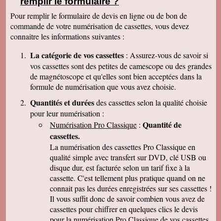
remplir le formulaire ?
clair que j'indiquerais vos coordonnées aux
parents et amis qui seraient intéressés. Bien
Pour remplir le formulaire de devis en ligne ou de bon de
cordialement
commande de votre numérisation de cassettes, vous devez
Nicolas B.
connaitre les informations suivantes :
J ai bien recu le colis. Les cd sont impeccables.
Je vous remercie. Bien cordialement
La catégorie de vos cassettes
: Assurez-vous de savoir si
Thierry P.
vos cassettes sont des petites de camescope ou des grandes
j'ai bien reçu les lots de dvd ! merci de votre
de magnétoscope et qu'elles sont bien acceptées dans la
travail et de votre gentillesse ! cordialement
formule de numérisation que vous avez choisie.
Patrick C.
J 'ai bien reçu le colis , je suis content de votre
Quantités et durées
des cassettes selon la qualité choisie
travail, ma famille en métropole doit vous
pour leur numérisation :
envoyer le reste des cassettes. Cordialement
Quantité de
Numérisation Pro Classique
:
J-Claude L.
cassettes.
Bonjour, je voulait vous remercier sincérement
pour le travail que avez effectuer en restituant
La numérisation des cassettes Pro Classique en
les films de nos cassettes mini dv sur dvd.
qualité simple avec transfert sur DVD, clé USB ou
Vôtre travail est excellent et vôtre sérieux est
disque dur, est facturée selon un tarif fixe à la
irréprochable. Nous auront d'autre cassettes a
vous envoyer prochainement. Encore merci est
cassette. C'est tellement plus pratique quand on ne
désoler de vous remercier avec autant de retard
connait pas les durées enregistrées sur ses cassettes !
... Bonne continuation
Il vous suffit donc de savoir combien vous avez de
Caroline P.
cassettes pour chiffrer en quelques clics le devis
Merci pour votre professionnalisme. vous etes
pour la numérisation Pro Classique de vos cassettes
une bonne adresse et ne manquerais pas de