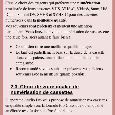
numérisation
C'est le choix des exigents qui préfèrent une
de déballer et de picorer d'une cassette à l'autre.
Merci pour le travail. Nos souvenirs sont sauvés
améliorée
de leurs cassettes VHS, VHS-C, Video8, 8mm, Hi8,
: une grande joie pour mes enfants et mes
Digital 8, mini DV, SVHS et SVHS-C pour des cassettes
petits enfants. Je vous recommanderais dans
mon entourage pour votre sérieux. Merci
la meilleure qualité
numérisées dans
.
encore.
sont précieux
Vos souvenirs
et méritent une attention
Aurélie V
particulière. Vous ferez le travail de numérisation de vos cassettes
Bonjour Sandrine !! J'ai mis du temps pour vous
une seule fois, alors autant le faire bien !
écrire un commentaire très positif car nous
avons mis du temps à visualiser votre
Merveilleux travail !!! Les films sont super !!
Ce transfert
offre une meilleure qualité d'image.
Excellente qualité d'images malgré l'âge des K7
Le tarif est partiellement basé sur la durée de la cassette
:) Vous êtes une personne de confiance et je
suis heureuse de vous avoir confié les vidéos
donc vous paierez une partie en fonction de la durée
de ma Maman décédée !! Je vous recommande
enregistrée.
vraiment !! Prenez bien soin de vous !! Au
Recommandé si vous souhaitez préserver vos précieux
plaisir
souvenirs avec la meilleure qualité possible.
Gislaine P
Vraiment je vous remercie pour votre travail on
dirait des films de maintenant ! Je ne pensais
Choix de votre qualité de
pas que ça rendrait aussi bien du fait que mes
cassettes sont vieilles plus de 30 ans ! Je vais
numérisation de cassettes
parler de vous à ma soeur qui a des cassettes a
copier aussi sur des cd. Bonne journée
Diaporama Studio Pro vous propose de numériser vos cassettes
cordialement
en qualité simple avec la formule Pro Classique ou en qualité
améliorée avec la formule Pro Supérieure :
Félix F.
J'ai bien reçu votre colis et vous remercie d'