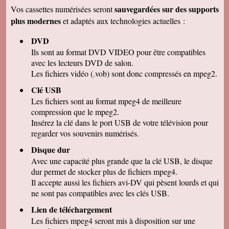
remercions de votre travail . Les vidéos sont de
sauvegardées sur des supports
Vos cassettes numérisées seront
bonne qualité. Cordialement
plus modernes
et adaptés aux technologies actuelles :
Marcel G
On se régale à regarder nos cassettes
DVD
numerisées. c'est vraiment un beau résultat.
Merci beaucoup pour votre sérieux. A bientôt.
Ils sont au format DVD VIDEO pour être compatibles
avec les lecteurs DVD de salon.
René DR
Nous avons testé : tout semble bon et la
Les fichiers vidéo (.vob) sont donc compressés en mpeg2.
récupération sur Final Cut Pro X fonctionne.
Merci pour votre professionnalisme.
Clé USB
Les fichiers sont au format mpeg4 de meilleure
Margot P
Studio très compétent, efficace, sympathique et
compression que le mpeg2.
arrangeant à prix bon marché, je recommande
Insérez la clé dans le port USB de votre télévision pour
vivement !
regarder vos souvenirs numérisés.
Christian R
NOUS VENONS DE VISIONNER NOS FILMS
Disque dur
ET TENONS A VOUS REMERCIER POUR
Avec une capacité plus grande que la clé USB, le disque
VOTRE :
-ACCUEIL
dur permet de stocker plus de fichiers mpeg4.
-QUALITE DE TRAVAIL
Il accepte aussi les fichiers avi-DV qui pèsent lourds et qui
-PROFESSIONNALISME
ne sont pas compatibles avec les clés USB.
François M
Lien de téléchargement
C'est avec grand plaisir que j'ai revécu mon
passage professionnel à Séville, grace à votre
Les fichiers mpeg4 seront mis à disposition sur une
duplication VHS/USB recue ce matin.