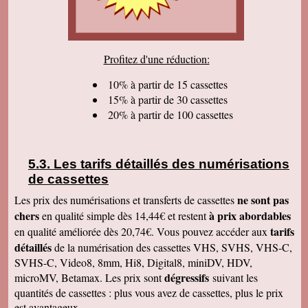
sommes très satisfaits. Encore tous mes
remerciements et bonne continuation. Bien
cordialement.
Serge T
Profitez d'une réduction:
J'ai bien reçu votre paquet, et je suis très
content de votre travail et vous en remercie. Je
dois dire qu'au début j'étais un peu septique vu
10% à partir de 15 cassettes
les prix . merci beaucoup Cordialement
15% à partir de 30 cassettes
20% à partir de 100 cassettes
Pierre B
Je suis très très très satisfait de votre travail.
Continuez comme ça. Je pense que c'est votre
meilleure publicité, c'est la qualité du travail que
vous faites. Je vous souhaite bonne journée et
Les tarifs détaillés des numérisations
que les affaires aillent très bien.
de cassettes
Jacques N
Colis reçu ce jour, satisfait du bon travail réalisé
ne sont pas
Les prix des numérisations et transferts de cassettes
par vos soins. Merci encore, Cordialement
chers
à prix abordables
en qualité simple dès 14,44€ et restent
Hervé R
tarifs
en qualité améliorée dès 20,74€. Vous pouvez accéder aux
j'ai bien reçu les CD et les K7 en retour, merci
détaillés
de la numérisation des cassettes VHS, SVHS, VHS-C,
de cet excellent traitement. Très bons résultats
SVHS-C, Video8, 8mm, Hi8, Digital8, miniDV, HDV,
Pascal R
dégressifs
microMV, Betamax. Les prix sont
suivant les
bonjour bien reçu le colis samedi après
visionnage le travail est superbe
quantités de cassettes : plus vous avez de cassettes, plus le prix
est avantageux.