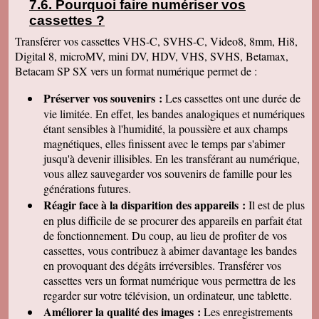
Pourquoi faire numériser vos
Salles-Curan • Nant • Salvetat-Peyralès •
cassettes
?
Transférer vos cassettes VHS-C, SVHS-C, Video8, 8mm, Hi8,
Digital 8, microMV, mini DV, HDV, VHS, SVHS, Betamax,
Betacam SP SX vers un format numérique permet de :
Préserver vos souvenirs :
Les cassettes ont une durée de
vie limitée. En effet, les bandes analogiques et numériques
étant sensibles à l'humidité, la poussière et aux champs
magnétiques, elles finissent avec le temps par s'abimer
jusqu'à devenir illisibles. En les
transférant au numérique,
vous allez sauvegarder vos souvenirs de famille pour les
générations futures.
Réagir face à la disparition des appareils :
Il est de plus
en plus difficile de se procurer des appareils en parfait état
de fonctionnement. Du coup, au lieu de profiter de vos
cassettes, vous contribuez à abimer davantage les bandes
en provoquant des dégâts irréversibles. Transférer vos
cassettes vers un format numérique vous permettra de les
regarder sur votre télévision, un ordinateur, une tablette.
Améliorer la qualité des images :
Les enregistrements