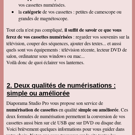
raffiné, effectué consciencieusement , avec en
vos cassettes numérisées.
plus des délais et prix tout à fait corrects
catégorie
la
de vos cassettes : petites de camescope ou
À recommander sans hésitation
Les Alesiens
grandes de magnétoscope.
Alysson Q
il suffit de savoir ce que vous
Tout cela n'est pas compliqué,
Bonjour, super ! Suite au super résultat de la
première cassette, mes grands-parents ont
ferez de vos cassettes numérisées
: regarder vos souvenirs sur la
décidé de toutes les faire pour pouvoir voir a
télévision, couper des séquences, ajouter des textes... et aussi
nouveau ces souvenirs sur la télé :)
Cordialement
quels sont vos équipements : télévision récente, lecteur DVD de
salon, ordinateur sous windows ou mac...
Cécile M
Bonjour. Je viens de recevoir le colis et je suis
Voilà donc de quoi éclairer vos lanternes.
en train de regarder les films sur mon ordinateur.
C'est top! Un très grand merci pour votre travail.
C'était un plaisir de traiter avec vous. Très
cordialement.
Deux qualités de numérisations :
Amandine L
simple ou améliorée
Bonjour nous avons bien reçus les cassettes et
les vidéos sont supers ! Merci beaucoup
Cordialement,
Diaporama Studio Pro vous propose son service de
numérisation de cassettes
simple ou améliorée
en qualité
. Ces
Jean-Marie B
Colis bien reçu ça marche en direct sur la TV.
deux formules de numérisation permettent la conversion de vos
Merci beaucoup. Des amis vont vous contacter
cassettes aussi bien sur clé USB que sur DVD ou disque dur.
de ma part. Bonne continuation
Voici brièvement quelques informations pour vous guider dans
Alain L