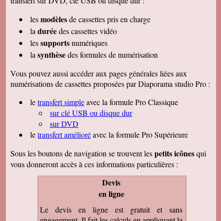
transfert sur DVD, clé USB ou disque dur :
modèles
les
de cassettes pris en charge
durée
la
des cassettes vidéo
supports
les
numériques
synthèse
la
des formules de numérisation
Vous pouvez aussi accéder aux pages générales liées aux
numérisations de cassettes proposées par Diaporama studio Pro :
le
transfert simple
avec la formule Pro Classique
sur clé USB ou disque dur
sur DVD
le
transfert amélioré
avec la formule Pro Supérieure
petits icônes
Sous les boutons de navigation se trouvent les
qui
vous donneront accès à ces informations particulières :
Devis
en ligne
Le devis en ligne est gratuit et sans
engagement. Il fait les calculs en appliquant la