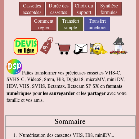
Cassettes
Durée des
Choix du
Synthèse
acceptées
cassettes
support
formules
Comment
Transfert
Transfert
régler
simple
amélioré
Faites transformer vos précieuses cassettes VHS-C,
SVHS-C, Video8, 8mm, Hi8, Digital 8, microMV, mini DV,
formats
HDV, VHS, SVHS, Betamax, Betacam SP SX en
numériques
les sauvegarder
les partager
pour
et
avec votre
famille et vos amis.
Sommaire
Numérisation des cassettes VHS, Hi8, miniDV...