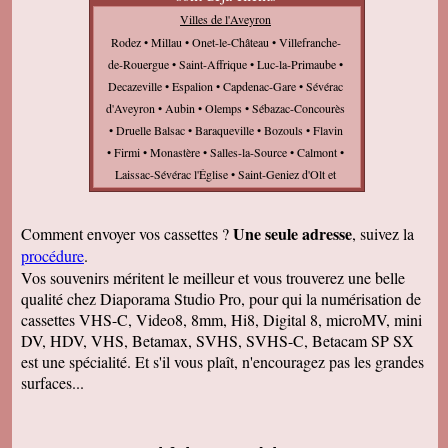
Villes de l'Aveyron
Rodez • Millau • Onet-le-Château • Villefranche-
de-Rouergue • Saint-Affrique • Luc-la-Primaube •
Decazeville • Espalion • Capdenac-Gare • Sévérac
d'Aveyron • Aubin • Olemps • Sébazac-Concourès
• Druelle Balsac • Baraqueville • Bozouls • Flavin
• Firmi • Monastère • Salles-la-Source • Calmont •
Laissac-Sévérac l'Église • Saint-Geniez d'Olt et
d'Aubrac • Cavalerie • Naucelle • Rignac •
Réquista • Villeneuve • Rieupeyroux • Sainte-
Une seule adresse
Comment envoyer vos cassettes ?
, suivez la
Radegonde • Marcillac-Vallon • Montrozier •
procédure
.
Pont-de-Salars • Saint-Georges-de-Luzençon •
Vos souvenirs méritent le meilleur et vous trouverez une belle
Argences en Aubrac • Conques-en-Rouergue •
qualité chez Diaporama Studio Pro, pour qui la numérisation de
Valady • Creissels • Bas Ségala • Loubière •
cassettes VHS-C, Video8, 8mm, Hi8, Digital 8, microMV, mini
Cransac • Saint-Côme-d'Olt • Montbazens •
DV, HDV, VHS, Betamax, SVHS, SVHS-C, Betacam SP SX
Laguiole • Vabres-l'Abbaye • Viviez • Saint-
est une spécialité. Et s'il vous plaît, n'encouragez pas les grandes
Christophe-Vallon • Clairvaux-d'Aveyron •
surfaces...
Livinhac-le-Haut • Fouillade • Rodelle • Flagnac •
Agen-d'Aveyron • Moyrazès • Bertholène •
Rivière-sur-Tarn • Camarès • Palmas d'Aveyron •