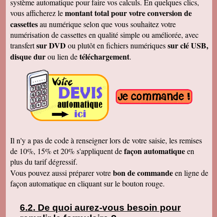
système automatique pour faire vos calculs. En quelques clics,
Merci
montant total pour votre conversion de
vous afficherez le
Cécile B.
cassettes
au numérique selon que vous souhaitez votre
J'ai bien reçu le DVD et le son est parfait. Je
vous remercie de vos efforts. Bien cordialement
numérisation de cassettes en qualité simple ou améliorée, avec
sur DVD
sur clé USB,
transfert
ou plutôt en fichiers numériques
Bernard D.
Bien reçu votre COLIS - Travail fénoménal que
disque dur
téléchargement
ou lien de
.
j'ai eu peur d'entreprendre !!!!!!!!!!!!! Le disque
DUR et les CD/DVD fonctionnement
parfaitement ........ Je vais entreprendre
pour........ NOEL 3 copies. pour mes 3 enfants
de 1980 à ce jour . MERCI MERCI MERCI Je
vais communiquer vos coordonnées à mon
entourage...
Véronique F.
Bien reçu,cela fait plaisir de revoir tout çà!
Cordialement
Il n'y a pas de code à renseigner lors de votre saisie, les remises
Marc T.
façon automatique
de 10%, 15% et 20% s'appliquent de
en
J'ai reçu le DVD hier. Merci beaucoup, j'aurai
plus du tarif dégressif.
d'autres bandes à vous envoyer dont du super8.
Cordialement
bon de commande
Vous pouvez aussi préparer votre
en ligne de
façon automatique en cliquant sur le bouton rouge.
François L.
Je viens de recevoir le colis. J'ai branché le
disque sur mon portable (système mac OS
10.10) et tous les fichiers se sont ouverts.
De quoi aurez-vous besoin pour
Merci pour le chèque de remboursement. Il est