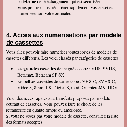
plateforme de téléchargement qui est sécurisée.
Permettez moi de vous féliciter pour la qualité
de votre travail. Je ne manquerai pas de parler
Vous pourrez ainsi récupérer rapidement vos cassettes
de vous. Bonne soirée.
numérisées sur votre ordinateur.
Isabelle L
A la suite d'un anniversaire chez un ami
d'enfance qui nous a montré des films de notre
enfance qu'il a fait repiquer de ses cassettes
Accès aux numérisations par modèle
par votre société, j'ai décidé de vous confier les
miennes. Après avoir reçu ma commande, j'ai
de cassettes
été de nouveau bluffée par la qualité des
transferts effectués. Je vous remercie et je
Vous allez pouvoir faire numériser toutes sortes de modèles de
parlerai de vous si l'occasion se présente.
Cordialement.
cassettes différents. Les voici classés par catégories de cassettes :
Gérard H
les grandes cassettes
de magnétoscope : VHS, SVHS,
Merci beaucoup et félicitations pour le suivi de
vos clients. Je ne manquerai pas de vous
Betamax, Betacam SP SX
contacter pour vous donner des nouvelles.
les petites cassettes
de camescope : VHS-C, SVHS-C,
Cordialement
Video 8, 8mm,Hi8, Digital 8, mini DV, microMV, HDV.
Chantal S
Bien recu mon dvd je l ai regarde c est super
Voici des accès rapides aux transferts proposés par modèle
beau souvenir de mes parents merci beaucoup
courant de cassettes. Vous pouvez faire le choix de les
tres cordialement
retranscrire en qualité simple ou améliorée.
Jean V
Si vous ne voyez pas votre modèle de cassette, consultez la liste
Toutes mes felicitations. Tout est parfait :
accueil, suivi, traitement et résultat de mes
des formats acceptés.
transferts de cassettes vhs. Merci merci ! A très