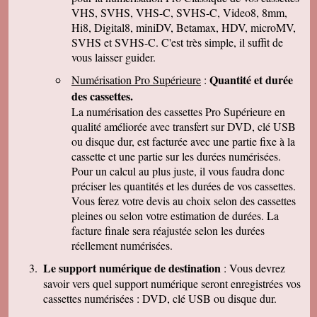
parler de vous . Encore merci
VHS, SVHS, VHS-C, SVHS-C, Video8, 8mm,
Hi8, Digital8, miniDV, Betamax, HDV, microMV,
J-Pierre B.
Tout est OK, merci! Dans l'avenir, j'aurai sans
SVHS et SVHS-C. C'est très simple, il suffit de
doute encore recours à vous pour le même
vous laisser guider.
genre de travail. Cordialement
Quantité et durée
Numérisation Pro Supérieure
:
Félix F.
J'ai bien reçu votre colis et vous remercie d'
des cassettes.
avoir effectué ce travail délicat . J'ai visionné
La numérisation des cassettes Pro Supérieure en
les disquettes et suis pour ma part satisfait , je
pense que mon fils sera très heureux de
qualité améliorée avec transfert sur DVD, clé USB
retrouver de tels souvenirs. Merci beaucoup
ou disque dur, est facturée avec une partie fixe à la
pour la rapidité du traitement de ma commande,
cassette et une partie sur les durées numérisées.
Très cordialement.
Pour un calcul au plus juste, il vous faudra donc
Michel J.
préciser les quantités et les durées de vos cassettes.
Bonjour merci de votre professionalisme et
exactitude si l'occasion se présente de vous
Vous ferez votre devis au choix selon des cassettes
faire connaître je le ferai avec plaisir.
pleines ou selon votre estimation de durées. La
Cordialement
facture finale sera réajustée selon les durées
réellement numérisées.
Le support numérique de destination
: Vous devrez
savoir vers quel support numérique seront enregistrées vos
cassettes numérisées : DVD, clé USB ou disque dur.