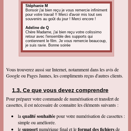
Stéphanie M
Bonsoir j'ai bien reçu je vous remercie infiniment
pour votre travail !! Merci d'avoir mis tout ses
souvenirs au goût du jour ! Merci encore !
Adeline de Q
Chère Madame, j'ai bien reçu votre colissimo
retour avec l'ensemble des supports qui
contiennent le film. Je vous remercie beaucoup,
je suis ravie. Bonne soirée
Amandine C
Bonjour, pour information on est tous ravis du
résultat des vidéos! Merci encore et j'ai d'autres
projets de commande, alors, sûrement à bientôt
Vous trouverez aussi sur Internet, notamment dans les avis de
! Cordialement
Google ou Pages Jaunes, les compliments reçus d'autres clients.
Corinne B
Bonjour, j'ai bien reçu le colis et la qualité
d'image est parfaite. Merci beaucoup
Ce que vous devez comprendre
Pour préparer votre commande de numérisation et transfert de
Nadine H
Bonjour, on a bien reçu le colis on vous
cassettes, il est nécessaire de connaitre les éléments suivants :
remercie beaucoup bonne journée
qualité souhaitée
la
pour votre numérisation de cassettes
:
Christian R
Encore une belle expérience, comme la
simple ou améliorée.
première fois nous sommes ravis. Merci de
support
format des fichiers
le
numérique final et le
de
pouvoir nous faire revivre le passé Travail