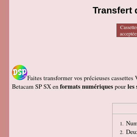
Transfert
Cassette
acceptée
Faites transformer vos précieuses casset
formats numériques
les
Betacam SP SX en
pour
Numé
Deux