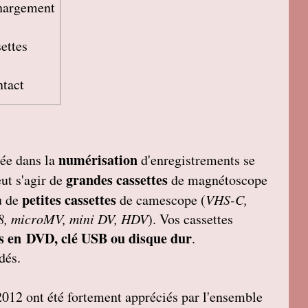
chargement
settes
ntact
numérisation
sée dans la
d'enregistrements se
grandes cassettes
eut s'agir de
de magnétoscope
petites cassettes
u de
de camescope (
VHS-C,
 8, microMV, mini DV, HDV
). Vos cassettes
s en DVD, clé USB ou disque dur
.
dés.
2012 ont été fortement appréciés par l'ensemble