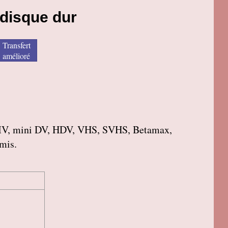
 disque dur
Transfert
amélioré
roMV, mini DV, HDV, VHS, SVHS, Betamax,
amis.