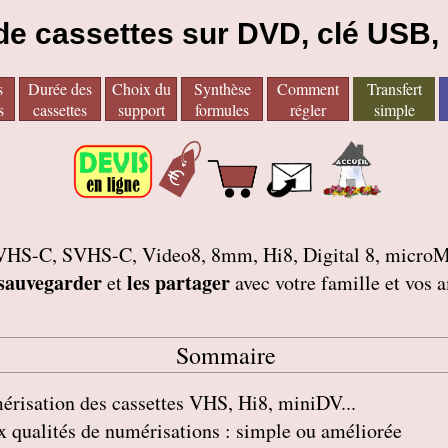
 de cassettes sur DVD, clé USB,
s
Durée des
Choix du
Synthèse
Comment
Transfert
s
cassettes
support
formules
régler
simple
tes VHS-C, SVHS-C, Video8, 8mm, Hi8, Digital 8, mic
 sauvegarder
les partager
et
avec votre famille et vos 
Sommaire
risation des cassettes VHS, Hi8, miniDV...
 qualités de numérisations : simple ou améliorée