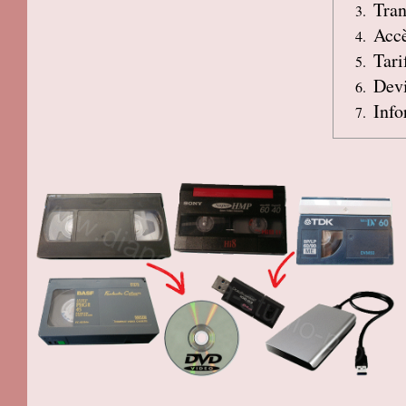
Tran
Accè
Tari
Devi
Info