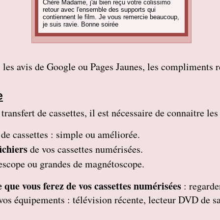
Chère Madame, j'ai bien reçu votre colissimo
retour avec l'ensemble des supports qui
contiennent le film. Je vous remercie beaucoup,
je suis ravie. Bonne soirée
Amandine C
Bonjour, pour information on est tous ravis du
résultat des vidéos! Merci encore et j'ai d'autres
projets de commande, alors, sûrement à bientôt
 les avis de Google ou Pages Jaunes, les compliments re
! Cordialement
Corinne B
Bonjour, j'ai bien reçu le colis et la qualité
e
d'image est parfaite. Merci beaucoup
ansfert de cassettes, il est nécessaire de connaitre les
Nadine H
Bonjour, on a bien reçu le colis on vous
remercie beaucoup bonne journée
 de cassettes
: simple ou améliorée.
Christian R
ichiers
de vos cassettes numérisées.
Encore une belle expérience, comme la
première fois nous sommes ravis. Merci de
mescope ou grandes de magnétoscope.
pouvoir nous faire revivre le passé Travail
raffiné, effectué consciencieusement , avec en
plus des délais et prix tout à fait corrects
 ce que vous ferez de vos cassettes numérisées
: regarde
À recommander sans hésitation
Les Alesiens
nt vos équipements : télévision récente, lecteur DVD de 
Alysson Q
Bonjour, super ! Suite au super résultat de la