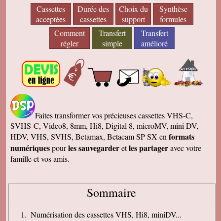
Cassettes
Durée des
Choix du
Synthèse
acceptées
cassettes
support
formules
Comment
Transfert
Transfert
régler
simple
amélioré
Faites transformer vos précieuses cassettes VHS-C,
SVHS-C, Video8, 8mm, Hi8, Digital 8, microMV, mini DV,
formats
HDV, VHS, SVHS, Betamax, Betacam SP SX en
numériques
les sauvegarder
les partager
pour
et
avec votre
famille et vos amis.
Sommaire
Numérisation des cassettes VHS, Hi8, miniDV...