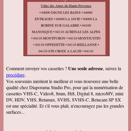
Villes des Alpes-de-Haute-Provence
• 04000 DIGNE LES BAINS • 04000
ENTRAGES • 04000 LA JAVIE • 04000 LA
ROBINE SUR GALABRE • 04100
MANOSQUE • 04110 AUBENAS LES ALPES
• 04110 MONTFURON • 04110 MONTJUSTIN
• 04110 OPPEDETTE • 04110 REILLANNE •
04110 STE CROIX A LAUZE • 04110
VACHERES • 04110 VILLEMUS • 04120
CASTELLANE • 04120 DEMANDOLX • 04120
Une seule adresse
Comment envoyer vos cassettes ?
, suivez la
LA GARDE • 04120 LA PALUD SUR
procédure
.
VERDON • 04120 PEYROULES • 04120
Vos souvenirs méritent le meilleur et vous trouverez une belle
ROUGON • 04120 SOLEILHAS • 04130 VOLX
qualité chez Diaporama Studio Pro, pour qui la numérisation de
• 04140 AUZET • 04140 BARLES • 04140 LE
cassettes VHS-C, Video8, 8mm, Hi8, Digital 8, microMV, mini
VERNET • 04140 MONTCLAR • 04140
DV, HDV, VHS, Betamax, SVHS, SVHS-C, Betacam SP SX
SELONNET • 04140 SEYNE • 04140 ST
est une spécialité. Et s'il vous plaît, n'encouragez pas les grandes
MARTIN LES SEYNE • 04140 VERDACHES •
surfaces...
04150 BANON • 04150 L HOSPITALET •
04150 LA ROCHEGIRON • 04150
MONTSALIER • 04150 REDORTIERS • 04150