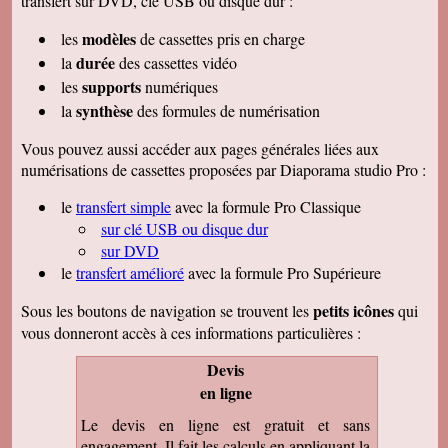
transfert sur DVD, clé USB ou disque dur :
modèles
les
de cassettes pris en charge
durée
la
des cassettes vidéo
supports
les
numériques
synthèse
la
des formules de numérisation
Vous pouvez aussi accéder aux pages générales liées aux
numérisations de cassettes proposées par Diaporama studio Pro :
le
transfert simple
avec la formule Pro Classique
sur clé USB ou disque dur
sur DVD
le
transfert amélioré
avec la formule Pro Supérieure
petits icônes
Sous les boutons de navigation se trouvent les
qui
vous donneront accès à ces informations particulières :
Devis
en ligne
Le devis en ligne est gratuit et sans
engagement. Il fait les calculs en appliquant la