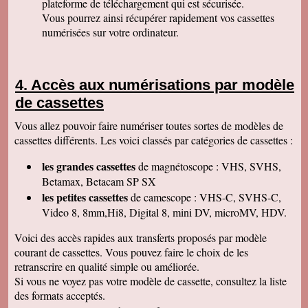
plateforme de téléchargement qui est sécurisée.
Permettez moi de vous féliciter pour la qualité
de votre travail. Je ne manquerai pas de parler
Vous pourrez ainsi récupérer rapidement vos cassettes
de vous. Bonne soirée.
numérisées sur votre ordinateur.
Isabelle L
A la suite d'un anniversaire chez un ami
d'enfance qui nous a montré des films de notre
enfance qu'il a fait repiquer de ses cassettes
Accès aux numérisations par modèle
par votre société, j'ai décidé de vous confier les
miennes. Après avoir reçu ma commande, j'ai
de cassettes
été de nouveau bluffée par la qualité des
transferts effectués. Je vous remercie et je
Vous allez pouvoir faire numériser toutes sortes de modèles de
parlerai de vous si l'occasion se présente.
Cordialement.
cassettes différents. Les voici classés par catégories de cassettes :
Gérard H
les grandes cassettes
de magnétoscope : VHS, SVHS,
Merci beaucoup et félicitations pour le suivi de
vos clients. Je ne manquerai pas de vous
Betamax, Betacam SP SX
contacter pour vous donner des nouvelles.
les petites cassettes
de camescope : VHS-C, SVHS-C,
Cordialement
Video 8, 8mm,Hi8, Digital 8, mini DV, microMV, HDV.
Chantal S
Bien recu mon dvd je l ai regarde c est super
Voici des accès rapides aux transferts proposés par modèle
beau souvenir de mes parents merci beaucoup
courant de cassettes. Vous pouvez faire le choix de les
tres cordialement
retranscrire en qualité simple ou améliorée.
Jean V
Si vous ne voyez pas votre modèle de cassette, consultez la liste
Toutes mes felicitations. Tout est parfait :
accueil, suivi, traitement et résultat de mes
des formats acceptés.
transferts de cassettes vhs. Merci merci ! A très