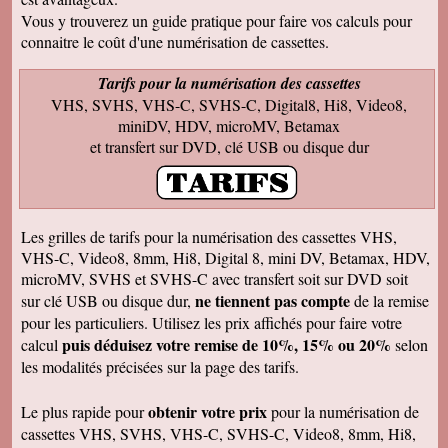
Francis C
J' ai bien reçu votre envoi Les premières
Vous y trouverez un guide pratique pour faire vos calculs pour
visualisations montrent un beau travail, et
connaitre le coût d'une numérisation de cassettes.
rappellent de nombreux souvenirs Merci Je
reviendrai sans doute auprès de vous et vous
ferai de la publicité Bien sincèrement
Tarifs pour la numérisation des cassettes
VHS, SVHS, VHS-C, SVHS-C, Digital8, Hi8, Video8,
François M
Bien reçu! Reste à monter pour éliminer ! A
miniDV, HDV, microMV, Betamax
bientôt pour du 8 et sup8mm.
et transfert sur DVD, clé USB ou disque dur
Josiane B
Le colis est effectivement arrivé le 24, la veille
de Noël, c'était parfait. Elle est très contente de
pouvoir passer à nouveau un moment avec ses
amis et son mari, presque tous décédés.
Les grilles de tarifs pour la numérisation des cassettes VHS,
Encore merci pour votre efficacité. Je vous ferai
VHS-C, Video8, 8mm, Hi8, Digital 8, mini DV, Betamax, HDV,
de la pub si l'occasion se présente ! Je vous
souhaite une bonne année avec beaucoup de
microMV, SVHS et SVHS-C avec transfert soit sur DVD soit
vidéos à transposer. Bien cordialement,
ne tiennent pas compte
sur clé USB ou disque dur,
de la remise
Séverine L
pour les particuliers. Utilisez les prix affichés pour faire votre
J'ai reçu le colis . Merci ça a l'air impeccable !
puis déduisez votre remise de 10%, 15% ou 20%
calcul
selon
Bonnes fêtes et à très bientôt pour d'autres
travaux.
les modalités précisées sur la page des tarifs.
Josiane B
Fantastique. Encore merci. Je vous remercie
obtenir votre prix
Le plus rapide pour
pour la numérisation de
beaucoup de la rapidité avec laquelle vous avez
cassettes VHS, SVHS, VHS-C, SVHS-C, Video8, 8mm, Hi8,
traité ma commande.