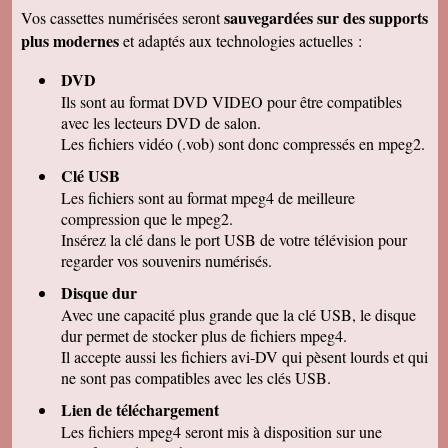
remercions de votre travail . Les vidéos sont de
sauvegardées sur des supports
Vos cassettes numérisées seront
bonne qualité. Cordialement
plus modernes
et adaptés aux technologies actuelles :
Marcel G
On se régale à regarder nos cassettes
DVD
numerisées. c'est vraiment un beau résultat.
Merci beaucoup pour votre sérieux. A bientôt.
Ils sont au format DVD VIDEO pour être compatibles
avec les lecteurs DVD de salon.
René DR
Nous avons testé : tout semble bon et la
Les fichiers vidéo (.vob) sont donc compressés en mpeg2.
récupération sur Final Cut Pro X fonctionne.
Merci pour votre professionnalisme.
Clé USB
Les fichiers sont au format mpeg4 de meilleure
Margot P
Studio très compétent, efficace, sympathique et
compression que le mpeg2.
arrangeant à prix bon marché, je recommande
Insérez la clé dans le port USB de votre télévision pour
vivement !
regarder vos souvenirs numérisés.
Christian R
NOUS VENONS DE VISIONNER NOS FILMS
Disque dur
ET TENONS A VOUS REMERCIER POUR
Avec une capacité plus grande que la clé USB, le disque
VOTRE :
-ACCUEIL
dur permet de stocker plus de fichiers mpeg4.
-QUALITE DE TRAVAIL
Il accepte aussi les fichiers avi-DV qui pèsent lourds et qui
-PROFESSIONNALISME
ne sont pas compatibles avec les clés USB.
François M
Lien de téléchargement
C'est avec grand plaisir que j'ai revécu mon
passage professionnel à Séville, grace à votre
Les fichiers mpeg4 seront mis à disposition sur une
duplication VHS/USB recue ce matin.