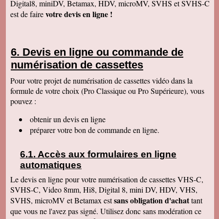
Digital8, miniDV, Betamax, HDV, microMV, SVHS et SVHS-C
Anaïs H
votre devis en ligne !
est de faire
J'ai bien reçu le colis. Merci pour votre travail.
Cordialement
François R
Bien reçu la K7 et la clé. Le travail est parfait.
Devis en ligne ou commande de
Merci.
numérisation de cassettes
Bernard D
Colis bien arrivé, MERCI pour ce travail @+
Pour votre projet de numérisation de cassettes vidéo dans la
formule de votre choix (Pro Classique ou Pro Supérieure), vous
Hervé L
J'ai bien reçu le colis. Après visonnage de
pouvez :
quelques extraits, tout est parfait. Je vous en
remercie. Passez une bonne soirée.
obtenir un devis en ligne
Christophe M.
préparer votre bon de commande en ligne.
Nous avons bien reçu les K7 et le disque dur.
Je vous remercie pour ce travail de copie
minutieux que vous avez réalisé avec soin.
Accès aux formulaires en ligne
Nous sommes ravis et très émus de revoir tout
ce passé, ces images de nos filles petites, il y
automatiques
a plus de 20 ans, et de notre mariage... Merci
infiniment. Bien cordialement PS / je ne
Le devis en ligne pour votre numérisation de cassettes VHS-C,
manquerai pas de recommander votre
SVHS-C, Video 8mm, Hi8, Digital 8, mini DV, HDV, VHS,
entreprise.
sans obligation d'achat
SVHS, microMV et Betamax est
tant
Jacques P.
que vous ne l'avez pas signé. Utilisez donc sans modération ce
J'ai bien reçu la K7 et les DVD, c'est parfait.