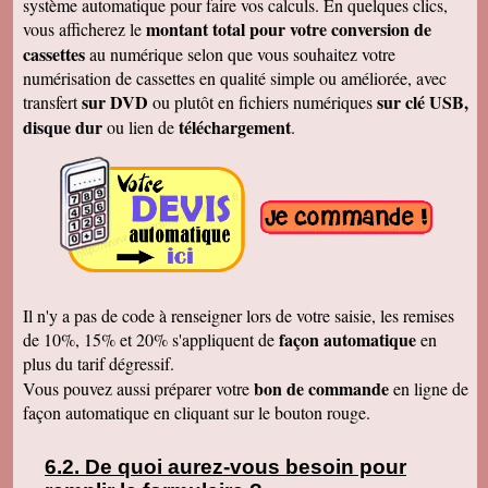
système automatique pour faire vos calculs. En quelques clics,
Merci
montant total pour votre conversion de
vous afficherez le
Cécile B.
cassettes
au numérique selon que vous souhaitez votre
J'ai bien reçu le DVD et le son est parfait. Je
vous remercie de vos efforts. Bien cordialement
numérisation de cassettes en qualité simple ou améliorée, avec
sur DVD
sur clé USB,
transfert
ou plutôt en fichiers numériques
Bernard D.
Bien reçu votre COLIS - Travail fénoménal que
disque dur
téléchargement
ou lien de
.
j'ai eu peur d'entreprendre !!!!!!!!!!!!! Le disque
DUR et les CD/DVD fonctionnement
parfaitement ........ Je vais entreprendre
pour........ NOEL 3 copies. pour mes 3 enfants
de 1980 à ce jour . MERCI MERCI MERCI Je
vais communiquer vos coordonnées à mon
entourage...
Véronique F.
Bien reçu,cela fait plaisir de revoir tout çà!
Cordialement
Il n'y a pas de code à renseigner lors de votre saisie, les remises
Marc T.
façon automatique
de 10%, 15% et 20% s'appliquent de
en
J'ai reçu le DVD hier. Merci beaucoup, j'aurai
plus du tarif dégressif.
d'autres bandes à vous envoyer dont du super8.
Cordialement
bon de commande
Vous pouvez aussi préparer votre
en ligne de
façon automatique en cliquant sur le bouton rouge.
François L.
Je viens de recevoir le colis. J'ai branché le
disque sur mon portable (système mac OS
10.10) et tous les fichiers se sont ouverts.
De quoi aurez-vous besoin pour
Merci pour le chèque de remboursement. Il est