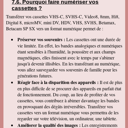
Pourquoi faire numériser vos
REVEST DES BROUSSES • 04150 REVEST
cassettes
?
DU BION • 04150 SAUMANE • 04150
Transférer vos cassettes VHS-C, SVHS-C, Video8, 8mm, Hi8,
SIMIANE LA ROTONDE • 04160 CHATEAU
Digital 8, microMV, mini DV, HDV, VHS, SVHS, Betamax,
ARNOUX ST AUBAN • 04160 L ESCALE •
Betacam SP SX vers un format numérique permet de :
04170 ALLONS • 04170 ANGLES • 04170 LA
MURE ARGENS • 04170 LAMBRUISSE •
Préserver vos souvenirs :
Les cassettes ont une durée de
04170 MORIEZ • 04170 ST ANDRE LES
vie limitée. En effet, les bandes analogiques et numériques
ALPES • 04170 ST JULIEN DU VERDON •
étant sensibles à l'humidité, la poussière et aux champs
04170 THORAME BASSE • 04170 THORAME
magnétiques, elles finissent avec le temps par s'abimer
HAUTE • 04170 VERGONS • 04180
jusqu'à devenir illisibles. En les
transférant au numérique,
VILLENEUVE • 04190 LES MEES • 04200
vous allez sauvegarder vos souvenirs de famille pour les
AUBIGNOSC • 04200 AUTHON • 04200
générations futures.
BEVONS • 04200 CHATEAUNEUF
Réagir face à la disparition des appareils :
Il est de plus
MIRAVAIL • 04200 CHATEAUNEUF VAL ST
en plus difficile de se procurer des appareils en parfait état
DONAT • 04200 CUREL • 04200
de fonctionnement. Du coup, au lieu de profiter de vos
ENTREPIERRES • 04200 LES OMERGUES •
cassettes, vous contribuez à abimer davantage les bandes
04200 MISON • 04200 NOYERS SUR
en provoquant des dégâts irréversibles. Transférer vos
JABRON • 04200 PEIPIN • 04200 SIGOYER •
cassettes vers un format numérique vous permettra de les
04200 SISTERON • 04200 ST GENIEZ • 04200
regarder sur votre télévision, un ordinateur, une tablette.
ST VINCENT SUR JABRON • 04200 THEZE •
Améliorer la qualité des images :
Les enregistrements