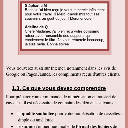
Stéphanie M
Bonsoir j'ai bien reçu je vous remercie infiniment
pour votre travail !! Merci d'avoir mis tout ses
souvenirs au goût du jour ! Merci encore !
Adeline de Q
Chère Madame, j'ai bien reçu votre colissimo
retour avec l'ensemble des supports qui
contiennent le film. Je vous remercie beaucoup,
je suis ravie. Bonne soirée
Amandine C
Bonjour, pour information on est tous ravis du
résultat des vidéos! Merci encore et j'ai d'autres
projets de commande, alors, sûrement à bientôt
Vous trouverez aussi sur Internet, notamment dans les avis de
! Cordialement
Google ou Pages Jaunes, les compliments reçus d'autres clients.
Corinne B
Bonjour, j'ai bien reçu le colis et la qualité
d'image est parfaite. Merci beaucoup
Ce que vous devez comprendre
Pour préparer votre commande de numérisation et transfert de
Nadine H
Bonjour, on a bien reçu le colis on vous
cassettes, il est nécessaire de connaitre les éléments suivants :
remercie beaucoup bonne journée
qualité souhaitée
la
pour votre numérisation de cassettes
:
Christian R
Encore une belle expérience, comme la
simple ou améliorée.
première fois nous sommes ravis. Merci de
support
format des fichiers
le
numérique final et le
de
pouvoir nous faire revivre le passé Travail