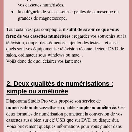
raffiné, effectué consciencieusement , avec en
vos cassettes numérisées.
plus des délais et prix tout à fait corrects
catégorie
la
de vos cassettes : petites de camescope ou
À recommander sans hésitation
Les Alesiens
grandes de magnétoscope.
Alysson Q
il suffit de savoir ce que vous
Tout cela n'est pas compliqué,
Bonjour, super ! Suite au super résultat de la
première cassette, mes grands-parents ont
ferez de vos cassettes numérisées
: regarder vos souvenirs sur la
décidé de toutes les faire pour pouvoir voir a
télévision, couper des séquences, ajouter des textes... et aussi
nouveau ces souvenirs sur la télé :)
Cordialement
quels sont vos équipements : télévision récente, lecteur DVD de
salon, ordinateur sous windows ou mac...
Cécile M
Bonjour. Je viens de recevoir le colis et je suis
Voilà donc de quoi éclairer vos lanternes.
en train de regarder les films sur mon ordinateur.
C'est top! Un très grand merci pour votre travail.
C'était un plaisir de traiter avec vous. Très
cordialement.
Deux qualités de numérisations :
Amandine L
simple ou améliorée
Bonjour nous avons bien reçus les cassettes et
les vidéos sont supers ! Merci beaucoup
Cordialement,
Diaporama Studio Pro vous propose son service de
numérisation de cassettes
simple ou améliorée
en qualité
. Ces
Jean-Marie B
Colis bien reçu ça marche en direct sur la TV.
deux formules de numérisation permettent la conversion de vos
Merci beaucoup. Des amis vont vous contacter
cassettes aussi bien sur clé USB que sur DVD ou disque dur.
de ma part. Bonne continuation
Voici brièvement quelques informations pour vous guider dans
Alain L