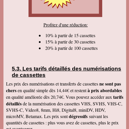
sommes très satisfaits. Encore tous mes
remerciements et bonne continuation. Bien
cordialement.
Serge T
Profitez d'une réduction:
J'ai bien reçu votre paquet, et je suis très
content de votre travail et vous en remercie. Je
dois dire qu'au début j'étais un peu septique vu
10% à partir de 15 cassettes
les prix . merci beaucoup Cordialement
15% à partir de 30 cassettes
20% à partir de 100 cassettes
Pierre B
Je suis très très très satisfait de votre travail.
Continuez comme ça. Je pense que c'est votre
meilleure publicité, c'est la qualité du travail que
vous faites. Je vous souhaite bonne journée et
Les tarifs détaillés des numérisations
que les affaires aillent très bien.
de cassettes
Jacques N
Colis reçu ce jour, satisfait du bon travail réalisé
ne sont pas
Les prix des numérisations et transferts de cassettes
par vos soins. Merci encore, Cordialement
chers
à prix abordables
en qualité simple dès 14,44€ et restent
Hervé R
tarifs
en qualité améliorée dès 20,74€. Vous pouvez accéder aux
j'ai bien reçu les CD et les K7 en retour, merci
détaillés
de la numérisation des cassettes VHS, SVHS, VHS-C,
de cet excellent traitement. Très bons résultats
SVHS-C, Video8, 8mm, Hi8, Digital8, miniDV, HDV,
Pascal R
dégressifs
microMV, Betamax. Les prix sont
suivant les
bonjour bien reçu le colis samedi après
visionnage le travail est superbe
quantités de cassettes : plus vous avez de cassettes, plus le prix
est avantageux.