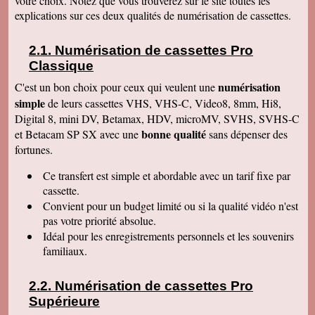
votre choix. Notez que vous trouverez sur le site toutes les
Le service aux clients est un art Mme Masse
explications sur ces deux qualités de numérisation de cassettes.
est une artiste qui aime son métier et se soucie
de la satisfaction de ses clients Services à
consommer sans modération Qu' on se le dise !
Numérisation de cassettes Pro
Denise J
Classique
Merci pour votre très agréable numérisation sur
ma clé USB 64 qui fonctionne parfaitement et
numérisation
C'est un bon choix pour ceux qui veulent une
facilement. J'ai déménagé en Résidence
simple
autonomie et trouvé quelqu'un pour la lancer sur
de leurs cassettes VHS, VHS-C, Video8, 8mm, Hi8,
l'écran. Mais c'était simple et évident, avec un
Digital 8, mini DV, Betamax, HDV, microMV, SVHS, SVHS-C
peu de courage et de réflexion j'y serai
bonne qualité
et Betacam SP SX avec une
sans dépenser des
parvenue. Tout fonctionne, facile d'accès.
Merci. Je garde vos coordonnées. Bien
fortunes.
cordialement
Ce transfert
est simple et abordable avec un tarif fixe par
Bernard G
Pour votre livre d'or : J'ai oublié ou plutôt remis
cassette.
à plus tard ce que je devais vous écrire après
Convient pour un budget limité ou si la qualité vidéo n'est
avoir reçu le disque dur. Pardonnez ma
négligence. Je tiens à vous redire toute ma
pas votre priorité absolue.
satisfaction, pour le travail accompli, mais aussi
Idéal pour les enregistrements personnels et les souvenirs
vous remercier pour la qualité de votre relation
avec vos clients, ce qui constitue au final une
familiaux.
expérience à la fois agréable et réussie quant
aux résultats. Avec tous mes voeux de succès
pour votre entreprise. Bien cordialement
Numérisation de cassettes Pro
Supérieure
Claudine T
colis est arrivé il y a une heure. Juste le temps