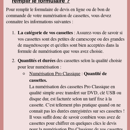
remplir le formulaire ?
clair que j'indiquerais vos coordonnées aux
parents et amis qui seraient intéressés. Bien
Pour remplir le formulaire de devis en ligne ou de bon de
cordialement
commande de votre numérisation de cassettes, vous devez
Nicolas B.
connaitre les informations suivantes :
J ai bien recu le colis. Les cd sont impeccables.
Je vous remercie. Bien cordialement
La catégorie de vos cassettes
: Assurez-vous de savoir si
Thierry P.
vos cassettes sont des petites de camescope ou des grandes
j'ai bien reçu les lots de dvd ! merci de votre
de magnétoscope et qu'elles sont bien acceptées dans la
travail et de votre gentillesse ! cordialement
formule de numérisation que vous avez choisie.
Patrick C.
J 'ai bien reçu le colis , je suis content de votre
Quantités et durées
des cassettes selon la qualité choisie
travail, ma famille en métropole doit vous
pour leur numérisation :
envoyer le reste des cassettes. Cordialement
Quantité de
Numérisation Pro Classique
:
J-Claude L.
cassettes.
Bonjour, je voulait vous remercier sincérement
pour le travail que avez effectuer en restituant
La numérisation des cassettes Pro Classique en
les films de nos cassettes mini dv sur dvd.
qualité simple avec transfert sur DVD, clé USB ou
Vôtre travail est excellent et vôtre sérieux est
disque dur, est facturée selon un tarif fixe à la
irréprochable. Nous auront d'autre cassettes a
vous envoyer prochainement. Encore merci est
cassette. C'est tellement plus pratique quand on ne
désoler de vous remercier avec autant de retard
connait pas les durées enregistrées sur ses cassettes !
... Bonne continuation
Il vous suffit donc de savoir combien vous avez de
Caroline P.
cassettes pour chiffrer en quelques clics le devis
Merci pour votre professionnalisme. vous etes
pour la numérisation Pro Classique de vos cassettes
une bonne adresse et ne manquerais pas de