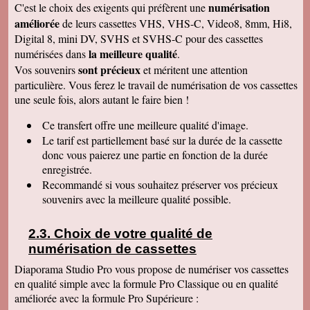
numérisation
C'est le choix des exigents qui préfèrent une
de déballer et de picorer d'une cassette à l'autre.
Merci pour le travail. Nos souvenirs sont sauvés
améliorée
de leurs cassettes VHS, VHS-C, Video8, 8mm, Hi8,
: une grande joie pour mes enfants et mes
Digital 8, mini DV, SVHS et SVHS-C pour des cassettes
petits enfants. Je vous recommanderais dans
mon entourage pour votre sérieux. Merci
la meilleure qualité
numérisées dans
.
encore.
sont précieux
Vos souvenirs
et méritent une attention
Aurélie V
particulière. Vous ferez le travail de numérisation de vos cassettes
Bonjour Sandrine !! J'ai mis du temps pour vous
une seule fois, alors autant le faire bien !
écrire un commentaire très positif car nous
avons mis du temps à visualiser votre
Merveilleux travail !!! Les films sont super !!
Ce transfert
offre une meilleure qualité d'image.
Excellente qualité d'images malgré l'âge des K7
Le tarif est partiellement basé sur la durée de la cassette
:) Vous êtes une personne de confiance et je
suis heureuse de vous avoir confié les vidéos
donc vous paierez une partie en fonction de la durée
de ma Maman décédée !! Je vous recommande
enregistrée.
vraiment !! Prenez bien soin de vous !! Au
Recommandé si vous souhaitez préserver vos précieux
plaisir
souvenirs avec la meilleure qualité possible.
Gislaine P
Vraiment je vous remercie pour votre travail on
dirait des films de maintenant ! Je ne pensais
Choix de votre qualité de
pas que ça rendrait aussi bien du fait que mes
cassettes sont vieilles plus de 30 ans ! Je vais
numérisation de cassettes
parler de vous à ma soeur qui a des cassettes a
copier aussi sur des cd. Bonne journée
Diaporama Studio Pro vous propose de numériser vos cassettes
cordialement
en qualité simple avec la formule Pro Classique ou en qualité
améliorée avec la formule Pro Supérieure :
Félix F.
J'ai bien reçu votre colis et vous remercie d'