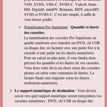
parler de vous . Encore merci
VHS, SVHS, VHS-C, SVHS-C, Video8, 8mm,
Hi8, Digital8, miniDV, Betamax, HDV, microMV,
J-Pierre B.
Tout est OK, merci! Dans l'avenir, j'aurai sans
SVHS et SVHS-C. C'est très simple, il suffit de
doute encore recours à vous pour le même
vous laisser guider.
genre de travail. Cordialement
Quantité et durée
Numérisation Pro Supérieure
:
Félix F.
J'ai bien reçu votre colis et vous remercie d'
des cassettes.
avoir effectué ce travail délicat . J'ai visionné
La numérisation des cassettes Pro Supérieure en
les disquettes et suis pour ma part satisfait , je
pense que mon fils sera très heureux de
qualité améliorée avec transfert sur DVD, clé USB
retrouver de tels souvenirs. Merci beaucoup
ou disque dur, est facturée avec une partie fixe à la
pour la rapidité du traitement de ma commande,
cassette et une partie sur les durées numérisées.
Très cordialement.
Pour un calcul au plus juste, il vous faudra donc
Michel J.
préciser les quantités et les durées de vos cassettes.
Bonjour merci de votre professionalisme et
exactitude si l'occasion se présente de vous
Vous ferez votre devis au choix selon des cassettes
faire connaître je le ferai avec plaisir.
pleines ou selon votre estimation de durées. La
Cordialement
facture finale sera réajustée selon les durées
réellement numérisées.
Le support numérique de destination
: Vous devrez
savoir vers quel support numérique seront enregistrées vos
cassettes numérisées : DVD, clé USB ou disque dur.