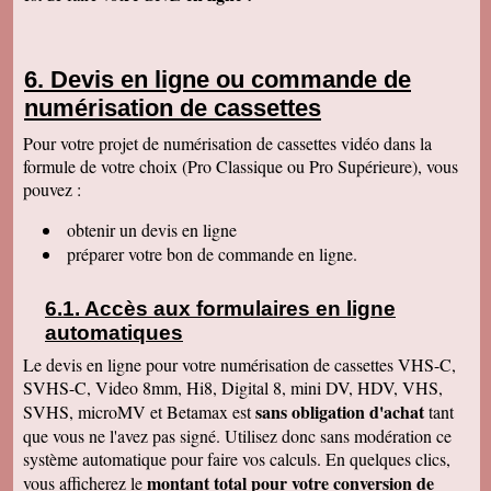
Cordialement
François R
Bien reçu la K7 et la clé. Le travail est parfait.
Devis en ligne ou commande de
Merci.
numérisation de cassettes
Bernard D
Colis bien arrivé, MERCI pour ce travail @+
Pour votre projet de numérisation de cassettes vidéo dans la
formule de votre choix (Pro Classique ou Pro Supérieure), vous
Hervé L
J'ai bien reçu le colis. Après visonnage de
pouvez :
quelques extraits, tout est parfait. Je vous en
remercie. Passez une bonne soirée.
obtenir un devis en ligne
Christophe M.
préparer votre bon de commande en ligne.
Nous avons bien reçu les K7 et le disque dur.
Je vous remercie pour ce travail de copie
minutieux que vous avez réalisé avec soin.
Accès aux formulaires en ligne
Nous sommes ravis et très émus de revoir tout
ce passé, ces images de nos filles petites, il y
automatiques
a plus de 20 ans, et de notre mariage... Merci
infiniment. Bien cordialement PS / je ne
Le devis en ligne pour votre numérisation de cassettes VHS-C,
manquerai pas de recommander votre
SVHS-C, Video 8mm, Hi8, Digital 8, mini DV, HDV, VHS,
entreprise.
sans obligation d'achat
SVHS, microMV et Betamax est
tant
Jacques P.
que vous ne l'avez pas signé. Utilisez donc sans modération ce
J'ai bien reçu la K7 et les DVD, c'est parfait.
système automatique pour faire vos calculs. En quelques clics,
Merci
montant total pour votre conversion de
vous afficherez le