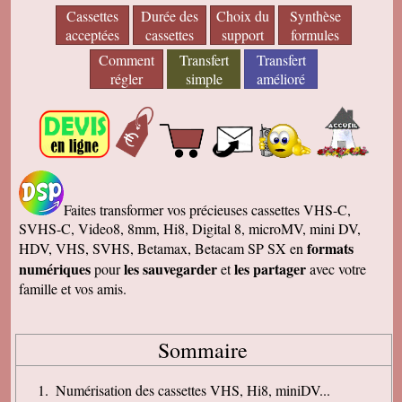
Cassettes
Durée des
Choix du
Synthèse
acceptées
cassettes
support
formules
Comment
Transfert
Transfert
régler
simple
amélioré
Faites transformer vos précieuses cassettes VHS-C,
SVHS-C, Video8, 8mm, Hi8, Digital 8, microMV, mini DV,
formats
HDV, VHS, SVHS, Betamax, Betacam SP SX en
numériques
les sauvegarder
les partager
pour
et
avec votre
famille et vos amis.
Sommaire
Numérisation des cassettes VHS, Hi8, miniDV...