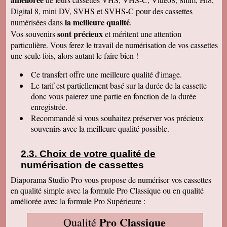
: une grande joie pour mes enfants et mes
Digital 8, mini DV, SVHS et SVHS-C pour des cassettes
petits enfants. Je vous recommanderais dans
mon entourage pour votre sérieux. Merci
la meilleure qualité
numérisées dans
.
encore.
sont précieux
Vos souvenirs
et méritent une attention
Aurélie V
particulière. Vous ferez le travail de numérisation de vos cassettes
Bonjour Sandrine !! J'ai mis du temps pour vous
une seule fois, alors autant le faire bien !
écrire un commentaire très positif car nous
avons mis du temps à visualiser votre
Merveilleux travail !!! Les films sont super !!
Ce transfert
offre une meilleure qualité d'image.
Excellente qualité d'images malgré l'âge des K7
Le tarif est partiellement basé sur la durée de la cassette
:) Vous êtes une personne de confiance et je
suis heureuse de vous avoir confié les vidéos
donc vous paierez une partie en fonction de la durée
de ma Maman décédée !! Je vous recommande
enregistrée.
vraiment !! Prenez bien soin de vous !! Au
Recommandé si vous souhaitez préserver vos précieux
plaisir
souvenirs avec la meilleure qualité possible.
Gislaine P
Vraiment je vous remercie pour votre travail on
dirait des films de maintenant ! Je ne pensais
Choix de votre qualité de
pas que ça rendrait aussi bien du fait que mes
cassettes sont vieilles plus de 30 ans ! Je vais
numérisation de cassettes
parler de vous à ma soeur qui a des cassettes a
copier aussi sur des cd. Bonne journée
Diaporama Studio Pro vous propose de numériser vos cassettes
cordialement
en qualité simple avec la formule Pro Classique ou en qualité
améliorée avec la formule Pro Supérieure :
Félix F.
J'ai bien reçu votre colis et vous remercie d'
avoir effectué ce travail délicat . J'ai visionné
Pro Classique
Qualité
les disquettes et suis pour ma part satisfait , je