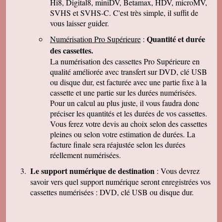
Hi8, Digital8, miniDV, Betamax, HDV, microMV,
J-Pierre B.
Tout est OK, merci! Dans l'avenir, j'aurai sans
SVHS et SVHS-C. C'est très simple, il suffit de
doute encore recours à vous pour le même
vous laisser guider.
genre de travail. Cordialement
Quantité et durée
Numérisation Pro Supérieure
:
Félix F.
J'ai bien reçu votre colis et vous remercie d'
des cassettes.
avoir effectué ce travail délicat . J'ai visionné
La numérisation des cassettes Pro Supérieure en
les disquettes et suis pour ma part satisfait , je
pense que mon fils sera très heureux de
qualité améliorée avec transfert sur DVD, clé USB
retrouver de tels souvenirs. Merci beaucoup
ou disque dur, est facturée avec une partie fixe à la
pour la rapidité du traitement de ma commande,
cassette et une partie sur les durées numérisées.
Très cordialement.
Pour un calcul au plus juste, il vous faudra donc
Michel J.
préciser les quantités et les durées de vos cassettes.
Bonjour merci de votre professionalisme et
exactitude si l'occasion se présente de vous
Vous ferez votre devis au choix selon des cassettes
faire connaître je le ferai avec plaisir.
pleines ou selon votre estimation de durées. La
Cordialement
facture finale sera réajustée selon les durées
réellement numérisées.
Le support numérique de destination
: Vous devrez
savoir vers quel support numérique seront enregistrées vos
cassettes numérisées : DVD, clé USB ou disque dur.