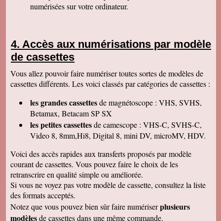
numérisées sur votre ordinateur.
Isabelle L
A la suite d'un anniversaire chez un ami
d'enfance qui nous a montré des films de notre
enfance qu'il a fait repiquer de ses cassettes
Accès aux numérisations par modèle
par votre société, j'ai décidé de vous confier les
miennes. Après avoir reçu ma commande, j'ai
de cassettes
été de nouveau bluffée par la qualité des
transferts effectués. Je vous remercie et je
Vous allez pouvoir faire numériser toutes sortes de modèles de
parlerai de vous si l'occasion se présente.
Cordialement.
cassettes différents. Les voici classés par catégories de cassettes :
Gérard H
les grandes cassettes
de magnétoscope : VHS, SVHS,
Merci beaucoup et félicitations pour le suivi de
vos clients. Je ne manquerai pas de vous
Betamax, Betacam SP SX
contacter pour vous donner des nouvelles.
les petites cassettes
de camescope : VHS-C, SVHS-C,
Cordialement
Video 8, 8mm,Hi8, Digital 8, mini DV, microMV, HDV.
Chantal S
Bien recu mon dvd je l ai regarde c est super
Voici des accès rapides aux transferts proposés par modèle
beau souvenir de mes parents merci beaucoup
courant de cassettes. Vous pouvez faire le choix de les
tres cordialement
retranscrire en qualité simple ou améliorée.
Jean V
Si vous ne voyez pas votre modèle de cassette, consultez la liste
Toutes mes felicitations. Tout est parfait :
accueil, suivi, traitement et résultat de mes
des formats acceptés.
transferts de cassettes vhs. Merci merci ! A très
plusieurs
Notez que vous pouvez bien sûr faire numériser
bientôt parce que j'ai des diapos a numeriser
mais il faut que je fasse un tri avant. Bonnes
modèles
de cassettes dans une même commande.