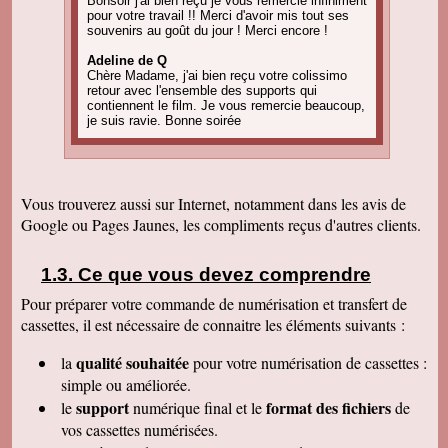
Bonsoir j'ai bien reçu je vous remercie infiniment
pour votre travail !! Merci d'avoir mis tout ses
souvenirs au goût du jour ! Merci encore !
Adeline de Q
Chère Madame, j'ai bien reçu votre colissimo
retour avec l'ensemble des supports qui
contiennent le film. Je vous remercie beaucoup,
je suis ravie. Bonne soirée
Amandine C
Bonjour, pour information on est tous ravis du
résultat des vidéos! Merci encore et j'ai d'autres
projets de commande, alors, sûrement à bientôt
Vous trouverez aussi sur Internet, notamment dans les avis de
! Cordialement
Google ou Pages Jaunes, les compliments reçus d'autres clients.
Corinne B
Bonjour, j'ai bien reçu le colis et la qualité
d'image est parfaite. Merci beaucoup
Ce que vous devez comprendre
Pour préparer votre commande de numérisation et transfert de
Nadine H
Bonjour, on a bien reçu le colis on vous
cassettes, il est nécessaire de connaitre les éléments suivants :
remercie beaucoup bonne journée
qualité souhaitée
la
pour votre numérisation de cassettes
:
Christian R
Encore une belle expérience, comme la
simple ou améliorée.
première fois nous sommes ravis. Merci de
support
format des fichiers
le
numérique final et le
de
pouvoir nous faire revivre le passé Travail
raffiné, effectué consciencieusement , avec en
vos cassettes numérisées.
plus des délais et prix tout à fait corrects