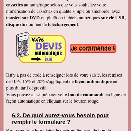
Cécile B.
cassettes
au numérique selon que vous souhaitez votre
J'ai bien reçu le DVD et le son est parfait. Je
vous remercie de vos efforts. Bien cordialement
numérisation de cassettes en qualité simple ou améliorée, avec
sur DVD
sur clé USB,
transfert
ou plutôt en fichiers numériques
Bernard D.
Bien reçu votre COLIS - Travail fénoménal que
disque dur
téléchargement
ou lien de
.
j'ai eu peur d'entreprendre !!!!!!!!!!!!! Le disque
DUR et les CD/DVD fonctionnement
parfaitement ........ Je vais entreprendre
pour........ NOEL 3 copies. pour mes 3 enfants
de 1980 à ce jour . MERCI MERCI MERCI Je
vais communiquer vos coordonnées à mon
entourage...
Véronique F.
Bien reçu,cela fait plaisir de revoir tout çà!
Cordialement
Il n'y a pas de code à renseigner lors de votre saisie, les remises
Marc T.
façon automatique
de 10%, 15% et 20% s'appliquent de
en
J'ai reçu le DVD hier. Merci beaucoup, j'aurai
plus du tarif dégressif.
d'autres bandes à vous envoyer dont du super8.
Cordialement
bon de commande
Vous pouvez aussi préparer votre
en ligne de
façon automatique en cliquant sur le bouton rouge.
François L.
Je viens de recevoir le colis. J'ai branché le
disque sur mon portable (système mac OS
10.10) et tous les fichiers se sont ouverts.
De quoi aurez-vous besoin pour
Merci pour le chèque de remboursement. Il est
remplir le formulaire ?
clair que j'indiquerais vos coordonnées aux
parents et amis qui seraient intéressés. Bien
Pour remplir le formulaire de devis en ligne ou de bon de