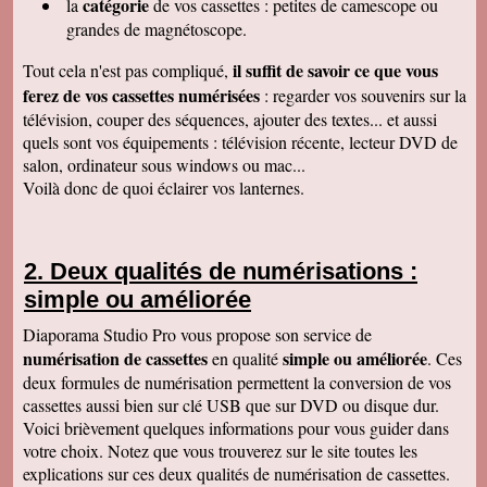
catégorie
la
de vos cassettes : petites de camescope ou
À recommander sans hésitation
Les Alesiens
grandes de magnétoscope.
Alysson Q
il suffit de savoir ce que vous
Tout cela n'est pas compliqué,
Bonjour, super ! Suite au super résultat de la
première cassette, mes grands-parents ont
ferez de vos cassettes numérisées
: regarder vos souvenirs sur la
décidé de toutes les faire pour pouvoir voir a
télévision, couper des séquences, ajouter des textes... et aussi
nouveau ces souvenirs sur la télé :)
Cordialement
quels sont vos équipements : télévision récente, lecteur DVD de
salon, ordinateur sous windows ou mac...
Cécile M
Bonjour. Je viens de recevoir le colis et je suis
Voilà donc de quoi éclairer vos lanternes.
en train de regarder les films sur mon ordinateur.
C'est top! Un très grand merci pour votre travail.
C'était un plaisir de traiter avec vous. Très
cordialement.
Deux qualités de numérisations :
Amandine L
simple ou améliorée
Bonjour nous avons bien reçus les cassettes et
les vidéos sont supers ! Merci beaucoup
Cordialement,
Diaporama Studio Pro vous propose son service de
numérisation de cassettes
simple ou améliorée
en qualité
. Ces
Jean-Marie B
Colis bien reçu ça marche en direct sur la TV.
deux formules de numérisation permettent la conversion de vos
Merci beaucoup. Des amis vont vous contacter
cassettes aussi bien sur clé USB que sur DVD ou disque dur.
de ma part. Bonne continuation
Voici brièvement quelques informations pour vous guider dans
Alain L
votre choix. Notez que vous trouverez sur le site toutes les
Le service aux clients est un art Mme Masse
explications sur ces deux qualités de numérisation de cassettes.
est une artiste qui aime son métier et se soucie