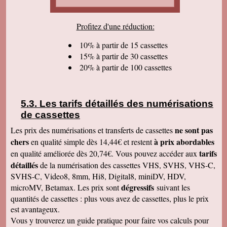
cordialement.
Serge T
Profitez d'une réduction:
J'ai bien reçu votre paquet, et je suis très
content de votre travail et vous en remercie. Je
dois dire qu'au début j'étais un peu septique vu
10% à partir de 15 cassettes
les prix . merci beaucoup Cordialement
15% à partir de 30 cassettes
20% à partir de 100 cassettes
Pierre B
Je suis très très très satisfait de votre travail.
Continuez comme ça. Je pense que c'est votre
meilleure publicité, c'est la qualité du travail que
vous faites. Je vous souhaite bonne journée et
Les tarifs détaillés des numérisations
que les affaires aillent très bien.
de cassettes
Jacques N
Colis reçu ce jour, satisfait du bon travail réalisé
ne sont pas
Les prix des numérisations et transferts de cassettes
par vos soins. Merci encore, Cordialement
chers
à prix abordables
en qualité simple dès 14,44€ et restent
Hervé R
tarifs
en qualité améliorée dès 20,74€. Vous pouvez accéder aux
j'ai bien reçu les CD et les K7 en retour, merci
détaillés
de la numérisation des cassettes VHS, SVHS, VHS-C,
de cet excellent traitement. Très bons résultats
SVHS-C, Video8, 8mm, Hi8, Digital8, miniDV, HDV,
Pascal R
dégressifs
microMV, Betamax. Les prix sont
suivant les
bonjour bien reçu le colis samedi après
visionnage le travail est superbe
quantités de cassettes : plus vous avez de cassettes, plus le prix
est avantageux.
Francis C
J' ai bien reçu votre envoi Les premières
Vous y trouverez un guide pratique pour faire vos calculs pour
visualisations montrent un beau travail, et