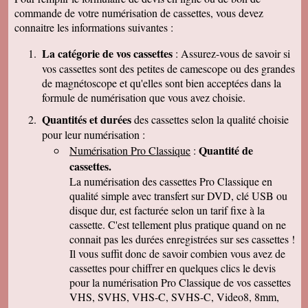
cordialement
commande de votre numérisation de cassettes, vous devez
Nicolas B.
connaitre les informations suivantes :
J ai bien recu le colis. Les cd sont impeccables.
Je vous remercie. Bien cordialement
La catégorie de vos cassettes
: Assurez-vous de savoir si
Thierry P.
vos cassettes sont des petites de camescope ou des grandes
j'ai bien reçu les lots de dvd ! merci de votre
de magnétoscope et qu'elles sont bien acceptées dans la
travail et de votre gentillesse ! cordialement
formule de numérisation que vous avez choisie.
Patrick C.
J 'ai bien reçu le colis , je suis content de votre
Quantités et durées
des cassettes selon la qualité choisie
travail, ma famille en métropole doit vous
pour leur numérisation :
envoyer le reste des cassettes. Cordialement
Quantité de
Numérisation Pro Classique
:
J-Claude L.
cassettes.
Bonjour, je voulait vous remercier sincérement
pour le travail que avez effectuer en restituant
La numérisation des cassettes Pro Classique en
les films de nos cassettes mini dv sur dvd.
qualité simple avec transfert sur DVD, clé USB ou
Vôtre travail est excellent et vôtre sérieux est
disque dur, est facturée selon un tarif fixe à la
irréprochable. Nous auront d'autre cassettes a
vous envoyer prochainement. Encore merci est
cassette. C'est tellement plus pratique quand on ne
désoler de vous remercier avec autant de retard
connait pas les durées enregistrées sur ses cassettes !
... Bonne continuation
Il vous suffit donc de savoir combien vous avez de
Caroline P.
cassettes pour chiffrer en quelques clics le devis
Merci pour votre professionnalisme. vous etes
pour la numérisation Pro Classique de vos cassettes
une bonne adresse et ne manquerais pas de
parler de vous . Encore merci
VHS, SVHS, VHS-C, SVHS-C, Video8, 8mm,