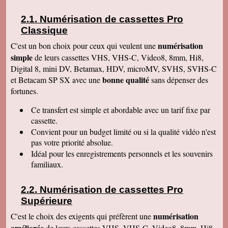
de la satisfaction de ses clients Services à
consommer sans modération Qu' on se le dise !
Numérisation de cassettes Pro
Denise J
Classique
Merci pour votre très agréable numérisation sur
ma clé USB 64 qui fonctionne parfaitement et
numérisation
C'est un bon choix pour ceux qui veulent une
facilement. J'ai déménagé en Résidence
simple
autonomie et trouvé quelqu'un pour la lancer sur
de leurs cassettes VHS, VHS-C, Video8, 8mm, Hi8,
l'écran. Mais c'était simple et évident, avec un
Digital 8, mini DV, Betamax, HDV, microMV, SVHS, SVHS-C
peu de courage et de réflexion j'y serai
bonne qualité
et Betacam SP SX avec une
sans dépenser des
parvenue. Tout fonctionne, facile d'accès.
Merci. Je garde vos coordonnées. Bien
fortunes.
cordialement
Ce transfert
est simple et abordable avec un tarif fixe par
Bernard G
Pour votre livre d'or : J'ai oublié ou plutôt remis
cassette.
à plus tard ce que je devais vous écrire après
Convient pour un budget limité ou si la qualité vidéo n'est
avoir reçu le disque dur. Pardonnez ma
négligence. Je tiens à vous redire toute ma
pas votre priorité absolue.
satisfaction, pour le travail accompli, mais aussi
Idéal pour les enregistrements personnels et les souvenirs
vous remercier pour la qualité de votre relation
avec vos clients, ce qui constitue au final une
familiaux.
expérience à la fois agréable et réussie quant
aux résultats. Avec tous mes voeux de succès
pour votre entreprise. Bien cordialement
Numérisation de cassettes Pro
Supérieure
Claudine T
colis est arrivé il y a une heure. Juste le temps
numérisation
C'est le choix des exigents qui préfèrent une
de déballer et de picorer d'une cassette à l'autre.
Merci pour le travail. Nos souvenirs sont sauvés
améliorée
de leurs cassettes VHS, VHS-C, Video8, 8mm, Hi8,