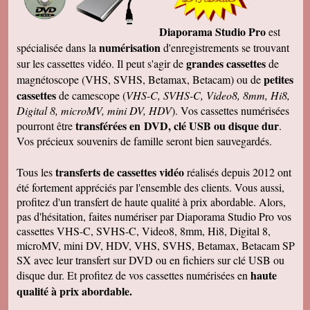
Diaporama Studio Pro
est
numérisation
spécialisée dans la
d'enregistrements se trouvant
grandes cassettes
sur les cassettes vidéo. Il peut s'agir de
de
petites
magnétoscope (VHS, SVHS, Betamax, Betacam) ou de
cassettes
de camescope (
VHS-C, SVHS-C, Video8, 8mm, Hi8,
Digital 8, microMV, mini DV, HDV
). Vos cassettes numérisées
transférées en DVD, clé USB ou disque dur
pourront être
.
Vos précieux souvenirs de famille seront bien sauvegardés.
transferts de cassettes vidéo
Tous les
réalisés depuis 2012 ont
été fortement appréciés par l'ensemble des clients. Vous aussi,
profitez d'un transfert de haute qualité à prix abordable. Alors,
pas d'hésitation, faites numériser par Diaporama Studio Pro vos
cassettes VHS-C, SVHS-C, Video8, 8mm, Hi8, Digital 8,
microMV, mini DV, HDV, VHS, SVHS, Betamax, Betacam SP
SX avec leur transfert sur DVD ou en fichiers sur clé USB ou
haute
disque dur. Et profitez de vos cassettes numérisées en
qualité à prix abordable.