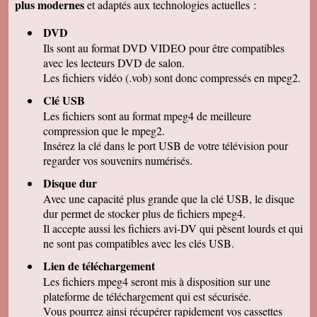
plus modernes
et adaptés aux technologies actuelles :
Marcel G
On se régale à regarder nos cassettes
DVD
numerisées. c'est vraiment un beau résultat.
Merci beaucoup pour votre sérieux. A bientôt.
Ils sont au format DVD VIDEO pour être compatibles
avec les lecteurs DVD de salon.
René DR
Nous avons testé : tout semble bon et la
Les fichiers vidéo (.vob) sont donc compressés en mpeg2.
récupération sur Final Cut Pro X fonctionne.
Merci pour votre professionnalisme.
Clé USB
Les fichiers sont au format mpeg4 de meilleure
Margot P
Studio très compétent, efficace, sympathique et
compression que le mpeg2.
arrangeant à prix bon marché, je recommande
Insérez la clé dans le port USB de votre télévision pour
vivement !
regarder vos souvenirs numérisés.
Christian R
NOUS VENONS DE VISIONNER NOS FILMS
Disque dur
ET TENONS A VOUS REMERCIER POUR
Avec une capacité plus grande que la clé USB, le disque
VOTRE :
-ACCUEIL
dur permet de stocker plus de fichiers mpeg4.
-QUALITE DE TRAVAIL
Il accepte aussi les fichiers avi-DV qui pèsent lourds et qui
-PROFESSIONNALISME
ne sont pas compatibles avec les clés USB.
François M
Lien de téléchargement
C'est avec grand plaisir que j'ai revécu mon
passage professionnel à Séville, grace à votre
Les fichiers mpeg4 seront mis à disposition sur une
duplication VHS/USB recue ce matin.
plateforme de téléchargement qui est sécurisée.
Permettez moi de vous féliciter pour la qualité
de votre travail. Je ne manquerai pas de parler
Vous pourrez ainsi récupérer rapidement vos cassettes
de vous. Bonne soirée.