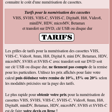
connaitre le coût d'une numérisation de cassettes.
rappellent de nombreux souvenirs Merci Je
reviendrai sans doute auprès de vous et vous
ferai de la publicité Bien sincèrement
Tarifs pour la numérisation des cassettes
VHS, SVHS, VHS-C, SVHS-C, Digital8, Hi8, Video8,
François M
Bien reçu! Reste à monter pour éliminer ! A
miniDV, HDV, microMV, Betamax
bientôt pour du 8 et sup8mm.
et transfert sur DVD, clé USB ou disque dur
Josiane B
Le colis est effectivement arrivé le 24, la veille
de Noël, c'était parfait. Elle est très contente de
pouvoir passer à nouveau un moment avec ses
amis et son mari, presque tous décédés.
Les grilles de tarifs pour la numérisation des cassettes VHS,
Encore merci pour votre efficacité. Je vous ferai
VHS-C, Video8, 8mm, Hi8, Digital 8, mini DV, Betamax, HDV,
de la pub si l'occasion se présente ! Je vous
souhaite une bonne année avec beaucoup de
microMV, SVHS et SVHS-C avec transfert soit sur DVD soit
vidéos à transposer. Bien cordialement,
ne tiennent pas compte
sur clé USB ou disque dur,
de la remise
Séverine L
pour les particuliers. Utilisez les prix affichés pour faire votre
J'ai reçu le colis . Merci ça a l'air impeccable !
puis déduisez votre remise de 10%, 15% ou 20%
calcul
selon
Bonnes fêtes et à très bientôt pour d'autres
travaux.
les modalités précisées sur la page des tarifs.
Josiane B
Fantastique. Encore merci. Je vous remercie
obtenir votre prix
Le plus rapide pour
pour la numérisation de
beaucoup de la rapidité avec laquelle vous avez
cassettes VHS, SVHS, VHS-C, SVHS-C, Video8, 8mm, Hi8,
traité ma commande.
Digital8, miniDV, Betamax, HDV, microMV, SVHS et SVHS-C
Anaïs H
votre devis en ligne !
est de faire
J'ai bien reçu le colis. Merci pour votre travail.