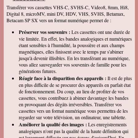
Transférer vos cassettes VHS-C, SVHS-C, Video8, 8mm, Hi8,
Digital 8, microMV, mini DV, HDV, VHS, SVHS, Betamax,
Betacam SP SX vers un format numérique permet de :
Préserver vos souvenirs :
Les cassettes ont une durée de
vie limitée. En effet, les bandes analogiques et numériques
étant sensibles à l'humidité, la poussière et aux champs
magnétiques, elles finissent avec le temps par s'abimer
jusqu'à devenir illisibles. En les
transférant au numérique,
vous allez sauvegarder vos souvenirs de famille pour les
générations futures.
Réagir face à la disparition des appareils :
Il est de plus
en plus difficile de se procurer des appareils en parfait état
de fonctionnement. Du coup, au lieu de profiter de vos
cassettes, vous contribuez à abimer davantage les bandes
en provoquant des dégâts irréversibles. Transférer vos
cassettes vers un format numérique vous permettra de les
regarder sur votre télévision, un ordinateur, une tablette.
Améliorer la qualité des images :
Les enregistrements
analogiques n'ont pas la qualité de la haute définition qui
est largement diffusée sur nos écrans d'aujourd'hui. En