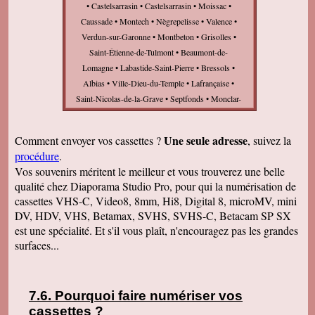
• Castelsarrasin • Castelsarrasin • Moissac •
Caussade • Montech • Nègrepelisse • Valence •
Verdun-sur-Garonne • Montbeton • Grisolles •
Saint-Étienne-de-Tulmont • Beaumont-de-
Lomagne • Labastide-Saint-Pierre • Bressols •
Albias • Ville-Dieu-du-Temple • Lafrançaise •
Saint-Nicolas-de-la-Grave • Septfonds • Monclar-
de-Quercy • Saint-Nauphary • Saint-Antonin-
Noble-Val • Réalville • Corbarieu • Orgueil •
Une seule adresse
Comment envoyer vos cassettes ?
, suivez la
Pompignan • Lavit • Montpezat-de-Quercy •
procédure
.
Dieupentale • Honor-de-Cos • Montbartier •
Vos souvenirs méritent le meilleur et vous trouverez une belle
Aucamville • Finhan • Caylus • Bessens •
qualité chez Diaporama Studio Pro, pour qui la numérisation de
cassettes VHS-C, Video8, 8mm, Hi8, Digital 8, microMV, mini
DV, HDV, VHS, Betamax, SVHS, SVHS-C, Betacam SP SX
est une spécialité. Et s'il vous plaît, n'encouragez pas les grandes
surfaces...
Pourquoi faire numériser vos
cassettes
?