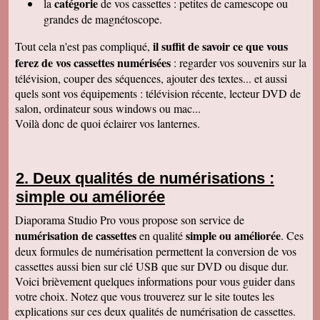
catégorie
la
de vos cassettes : petites de camescope ou
À recommander sans hésitation
Les Alesiens
grandes de magnétoscope.
Alysson Q
il suffit de savoir ce que vous
Tout cela n'est pas compliqué,
Bonjour, super ! Suite au super résultat de la
première cassette, mes grands-parents ont
ferez de vos cassettes numérisées
: regarder vos souvenirs sur la
décidé de toutes les faire pour pouvoir voir a
télévision, couper des séquences, ajouter des textes... et aussi
nouveau ces souvenirs sur la télé :)
Cordialement
quels sont vos équipements : télévision récente, lecteur DVD de
salon, ordinateur sous windows ou mac...
Cécile M
Bonjour. Je viens de recevoir le colis et je suis
Voilà donc de quoi éclairer vos lanternes.
en train de regarder les films sur mon ordinateur.
C'est top! Un très grand merci pour votre travail.
C'était un plaisir de traiter avec vous. Très
cordialement.
Deux qualités de numérisations :
Amandine L
simple ou améliorée
Bonjour nous avons bien reçus les cassettes et
les vidéos sont supers ! Merci beaucoup
Cordialement,
Diaporama Studio Pro vous propose son service de
numérisation de cassettes
simple ou améliorée
en qualité
. Ces
Jean-Marie B
Colis bien reçu ça marche en direct sur la TV.
deux formules de numérisation permettent la conversion de vos
Merci beaucoup. Des amis vont vous contacter
cassettes aussi bien sur clé USB que sur DVD ou disque dur.
de ma part. Bonne continuation
Voici brièvement quelques informations pour vous guider dans
Alain L
votre choix. Notez que vous trouverez sur le site toutes les
Le service aux clients est un art Mme Masse
explications sur ces deux qualités de numérisation de cassettes.
est une artiste qui aime son métier et se soucie