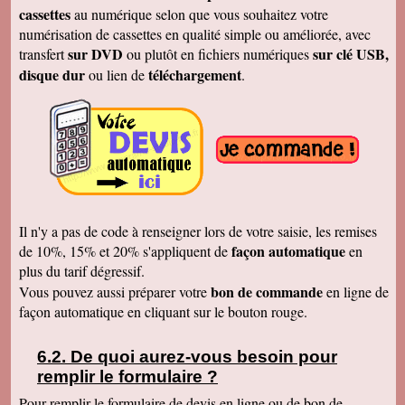
Cécile B.
cassettes
au numérique selon que vous souhaitez votre
J'ai bien reçu le DVD et le son est parfait. Je
vous remercie de vos efforts. Bien cordialement
numérisation de cassettes en qualité simple ou améliorée, avec
sur DVD
sur clé USB,
transfert
ou plutôt en fichiers numériques
Bernard D.
Bien reçu votre COLIS - Travail fénoménal que
disque dur
téléchargement
ou lien de
.
j'ai eu peur d'entreprendre !!!!!!!!!!!!! Le disque
DUR et les CD/DVD fonctionnement
parfaitement ........ Je vais entreprendre
pour........ NOEL 3 copies. pour mes 3 enfants
de 1980 à ce jour . MERCI MERCI MERCI Je
vais communiquer vos coordonnées à mon
entourage...
Véronique F.
Bien reçu,cela fait plaisir de revoir tout çà!
Cordialement
Il n'y a pas de code à renseigner lors de votre saisie, les remises
Marc T.
façon automatique
de 10%, 15% et 20% s'appliquent de
en
J'ai reçu le DVD hier. Merci beaucoup, j'aurai
plus du tarif dégressif.
d'autres bandes à vous envoyer dont du super8.
Cordialement
bon de commande
Vous pouvez aussi préparer votre
en ligne de
façon automatique en cliquant sur le bouton rouge.
François L.
Je viens de recevoir le colis. J'ai branché le
disque sur mon portable (système mac OS
10.10) et tous les fichiers se sont ouverts.
De quoi aurez-vous besoin pour
Merci pour le chèque de remboursement. Il est
remplir le formulaire ?
clair que j'indiquerais vos coordonnées aux
parents et amis qui seraient intéressés. Bien
Pour remplir le formulaire de devis en ligne ou de bon de