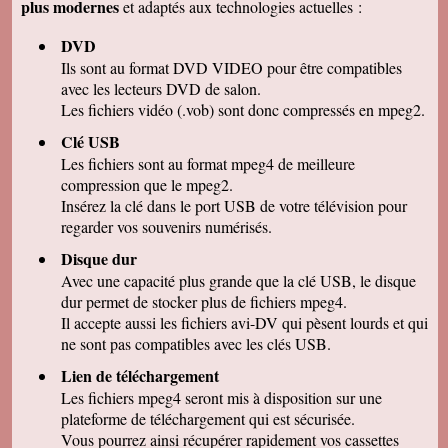
plus modernes
et adaptés aux technologies actuelles :
Marcel G
On se régale à regarder nos cassettes
DVD
numerisées. c'est vraiment un beau résultat.
Merci beaucoup pour votre sérieux. A bientôt.
Ils sont au format DVD VIDEO pour être compatibles
avec les lecteurs DVD de salon.
René DR
Nous avons testé : tout semble bon et la
Les fichiers vidéo (.vob) sont donc compressés en mpeg2.
récupération sur Final Cut Pro X fonctionne.
Merci pour votre professionnalisme.
Clé USB
Les fichiers sont au format mpeg4 de meilleure
Margot P
Studio très compétent, efficace, sympathique et
compression que le mpeg2.
arrangeant à prix bon marché, je recommande
Insérez la clé dans le port USB de votre télévision pour
vivement !
regarder vos souvenirs numérisés.
Christian R
NOUS VENONS DE VISIONNER NOS FILMS
Disque dur
ET TENONS A VOUS REMERCIER POUR
Avec une capacité plus grande que la clé USB, le disque
VOTRE :
-ACCUEIL
dur permet de stocker plus de fichiers mpeg4.
-QUALITE DE TRAVAIL
Il accepte aussi les fichiers avi-DV qui pèsent lourds et qui
-PROFESSIONNALISME
ne sont pas compatibles avec les clés USB.
François M
Lien de téléchargement
C'est avec grand plaisir que j'ai revécu mon
passage professionnel à Séville, grace à votre
Les fichiers mpeg4 seront mis à disposition sur une
duplication VHS/USB recue ce matin.
plateforme de téléchargement qui est sécurisée.
Permettez moi de vous féliciter pour la qualité
de votre travail. Je ne manquerai pas de parler
Vous pourrez ainsi récupérer rapidement vos cassettes
de vous. Bonne soirée.