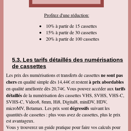
cordialement.
Serge T
Profitez d'une réduction:
J'ai bien reçu votre paquet, et je suis très
content de votre travail et vous en remercie. Je
dois dire qu'au début j'étais un peu septique vu
10% à partir de 15 cassettes
les prix . merci beaucoup Cordialement
15% à partir de 30 cassettes
20% à partir de 100 cassettes
Pierre B
Je suis très très très satisfait de votre travail.
Continuez comme ça. Je pense que c'est votre
meilleure publicité, c'est la qualité du travail que
vous faites. Je vous souhaite bonne journée et
Les tarifs détaillés des numérisations
que les affaires aillent très bien.
de cassettes
Jacques N
Colis reçu ce jour, satisfait du bon travail réalisé
ne sont pas
Les prix des numérisations et transferts de cassettes
par vos soins. Merci encore, Cordialement
chers
à prix abordables
en qualité simple dès 14,44€ et restent
Hervé R
tarifs
en qualité améliorée dès 20,74€. Vous pouvez accéder aux
j'ai bien reçu les CD et les K7 en retour, merci
détaillés
de la numérisation des cassettes VHS, SVHS, VHS-C,
de cet excellent traitement. Très bons résultats
SVHS-C, Video8, 8mm, Hi8, Digital8, miniDV, HDV,
Pascal R
dégressifs
microMV, Betamax. Les prix sont
suivant les
bonjour bien reçu le colis samedi après
visionnage le travail est superbe
quantités de cassettes : plus vous avez de cassettes, plus le prix
est avantageux.
Francis C
J' ai bien reçu votre envoi Les premières
Vous y trouverez un guide pratique pour faire vos calculs pour
visualisations montrent un beau travail, et