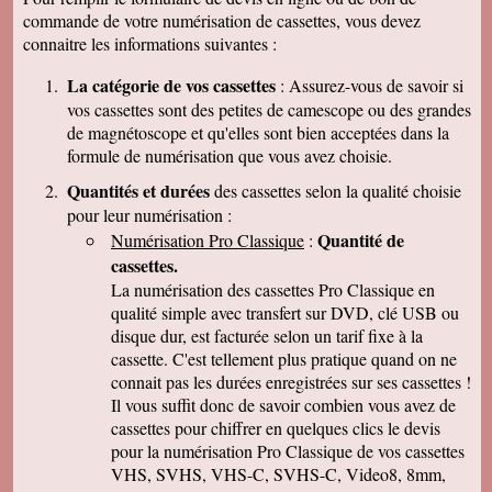
cordialement
commande de votre numérisation de cassettes, vous devez
Nicolas B.
connaitre les informations suivantes :
J ai bien recu le colis. Les cd sont impeccables.
Je vous remercie. Bien cordialement
La catégorie de vos cassettes
: Assurez-vous de savoir si
Thierry P.
vos cassettes sont des petites de camescope ou des grandes
j'ai bien reçu les lots de dvd ! merci de votre
de magnétoscope et qu'elles sont bien acceptées dans la
travail et de votre gentillesse ! cordialement
formule de numérisation que vous avez choisie.
Patrick C.
J 'ai bien reçu le colis , je suis content de votre
Quantités et durées
des cassettes selon la qualité choisie
travail, ma famille en métropole doit vous
pour leur numérisation :
envoyer le reste des cassettes. Cordialement
Quantité de
Numérisation Pro Classique
:
J-Claude L.
cassettes.
Bonjour, je voulait vous remercier sincérement
pour le travail que avez effectuer en restituant
La numérisation des cassettes Pro Classique en
les films de nos cassettes mini dv sur dvd.
qualité simple avec transfert sur DVD, clé USB ou
Vôtre travail est excellent et vôtre sérieux est
disque dur, est facturée selon un tarif fixe à la
irréprochable. Nous auront d'autre cassettes a
vous envoyer prochainement. Encore merci est
cassette. C'est tellement plus pratique quand on ne
désoler de vous remercier avec autant de retard
connait pas les durées enregistrées sur ses cassettes !
... Bonne continuation
Il vous suffit donc de savoir combien vous avez de
Caroline P.
cassettes pour chiffrer en quelques clics le devis
Merci pour votre professionnalisme. vous etes
pour la numérisation Pro Classique de vos cassettes
une bonne adresse et ne manquerais pas de
parler de vous . Encore merci
VHS, SVHS, VHS-C, SVHS-C, Video8, 8mm,