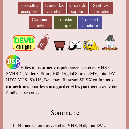
Cassettes
Durée des
Choix du
Synthèse
acceptées
cassettes
support
formules
Comment
Transfert
Transfert
régler
simple
amélioré
Faites transformer vos précieuses cassettes VHS-C,
SVHS-C, Video8, 8mm, Hi8, Digital 8, microMV, mini DV,
formats
HDV, VHS, SVHS, Betamax, Betacam SP SX en
numériques
les sauvegarder
les partager
pour
et
avec votre
famille et vos amis.
Sommaire
Numérisation des cassettes VHS, Hi8, miniDV...