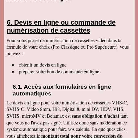
Cordialement
François R
Bien reçu la K7 et la clé. Le travail est parfait.
Devis en ligne ou commande de
Merci.
numérisation de cassettes
Bernard D
Colis bien arrivé, MERCI pour ce travail @+
Pour votre projet de numérisation de cassettes vidéo dans la
formule de votre choix (Pro Classique ou Pro Supérieure), vous
Hervé L
J'ai bien reçu le colis. Après visonnage de
pouvez :
quelques extraits, tout est parfait. Je vous en
remercie. Passez une bonne soirée.
obtenir un devis en ligne
Christophe M.
préparer votre bon de commande en ligne.
Nous avons bien reçu les K7 et le disque dur.
Je vous remercie pour ce travail de copie
minutieux que vous avez réalisé avec soin.
Accès aux formulaires en ligne
Nous sommes ravis et très émus de revoir tout
ce passé, ces images de nos filles petites, il y
automatiques
a plus de 20 ans, et de notre mariage... Merci
infiniment. Bien cordialement PS / je ne
Le devis en ligne pour votre numérisation de cassettes VHS-C,
manquerai pas de recommander votre
SVHS-C, Video 8mm, Hi8, Digital 8, mini DV, HDV, VHS,
entreprise.
sans obligation d'achat
SVHS, microMV et Betamax est
tant
Jacques P.
que vous ne l'avez pas signé. Utilisez donc sans modération ce
J'ai bien reçu la K7 et les DVD, c'est parfait.
système automatique pour faire vos calculs. En quelques clics,
Merci
montant total pour votre conversion de
vous afficherez le