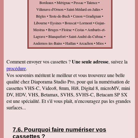
Bordeaux • Mérignac • Pessac • Talence •
Villenave-d'Ornon • Saint-Médard-en-Jalles •
Bègles • Teste-de-Buch • Cenon • Gradignan •
Libourne • Eysines • Bouscat • Lormont • Gujan-
Mestras • Bruges • Floirac • Cestas • Ambarès-et-
Lagrave • Blanquefort • Saint-André-de-Cubzac •
Andernos-les-Bains • Haillan • Arcachon • Mios •
Biganos • Léognan • Taillan-Médoc • Saint-
Loubès • Parempuyre • Saint-Jean-d'Illac •
Une seule adresse
Comment envoyer vos cassettes ?
, suivez la
Audenge • Teich • Coutras • Artigues-près-
procédure
.
Bordeaux • Lège-Cap-Ferret • Carbon-Blanc •
Vos souvenirs méritent le meilleur et vous trouverez une belle
Martignas-sur-Jalle • Saint-Aubin-de-Médoc •
qualité chez Diaporama Studio Pro, pour qui la numérisation de
Salles • Langon • Bassens • Lanton • Pian-Médoc
cassettes VHS-C, Video8, 8mm, Hi8, Digital 8, microMV, mini
• Cadaujac • Arès • Izon • Canéjan • Belin-Béliet •
DV, HDV, VHS, Betamax, SVHS, SVHS-C, Betacam SP SX
Lesparre-Médoc • Saint-Denis-de-Pile • Barp •
est une spécialité. Et s'il vous plaît, n'encouragez pas les grandes
Ludon-Médoc • Marcheprime • Pauillac • Lacanau
surfaces...
• Bazas • Tresses • Sainte-Eulalie • Blaye • Créon •
Saint-Laurent-Médoc • Brède • Saint-Sulpice-et-
Cameyrac • Castelnau-de-Médoc • Sadirac •
Pourquoi faire numériser vos
Pineuilh • Macau • Réole • Vayres • Carignan-de-
cassettes
?