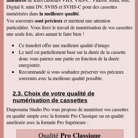
: une grande joie pour mes enfants et mes
Digital 8, mini DV, SVHS et SVHS-C pour des cassettes
petits enfants. Je vous recommanderais dans
mon entourage pour votre sérieux. Merci
la meilleure qualité
numérisées dans
.
encore.
sont précieux
Vos souvenirs
et méritent une attention
Aurélie V
particulière. Vous ferez le travail de numérisation de vos cassettes
Bonjour Sandrine !! J'ai mis du temps pour vous
une seule fois, alors autant le faire bien !
écrire un commentaire très positif car nous
avons mis du temps à visualiser votre
Merveilleux travail !!! Les films sont super !!
Ce transfert
offre une meilleure qualité d'image.
Excellente qualité d'images malgré l'âge des K7
Le tarif est partiellement basé sur la durée de la cassette
:) Vous êtes une personne de confiance et je
suis heureuse de vous avoir confié les vidéos
donc vous paierez une partie en fonction de la durée
de ma Maman décédée !! Je vous recommande
enregistrée.
vraiment !! Prenez bien soin de vous !! Au
Recommandé si vous souhaitez préserver vos précieux
plaisir
souvenirs avec la meilleure qualité possible.
Gislaine P
Vraiment je vous remercie pour votre travail on
dirait des films de maintenant ! Je ne pensais
Choix de votre qualité de
pas que ça rendrait aussi bien du fait que mes
cassettes sont vieilles plus de 30 ans ! Je vais
numérisation de cassettes
parler de vous à ma soeur qui a des cassettes a
copier aussi sur des cd. Bonne journée
Diaporama Studio Pro vous propose de numériser vos cassettes
cordialement
en qualité simple avec la formule Pro Classique ou en qualité
améliorée avec la formule Pro Supérieure :
Félix F.
J'ai bien reçu votre colis et vous remercie d'
avoir effectué ce travail délicat . J'ai visionné
Pro Classique
Qualité
les disquettes et suis pour ma part satisfait , je