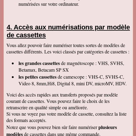
numérisées sur votre ordinateur.
Isabelle L
A la suite d'un anniversaire chez un ami
d'enfance qui nous a montré des films de notre
enfance qu'il a fait repiquer de ses cassettes
Accès aux numérisations par modèle
par votre société, j'ai décidé de vous confier les
miennes. Après avoir reçu ma commande, j'ai
de cassettes
été de nouveau bluffée par la qualité des
transferts effectués. Je vous remercie et je
Vous allez pouvoir faire numériser toutes sortes de modèles de
parlerai de vous si l'occasion se présente.
Cordialement.
cassettes différents. Les voici classés par catégories de cassettes :
Gérard H
les grandes cassettes
de magnétoscope : VHS, SVHS,
Merci beaucoup et félicitations pour le suivi de
vos clients. Je ne manquerai pas de vous
Betamax, Betacam SP SX
contacter pour vous donner des nouvelles.
les petites cassettes
de camescope : VHS-C, SVHS-C,
Cordialement
Video 8, 8mm,Hi8, Digital 8, mini DV, microMV, HDV.
Chantal S
Bien recu mon dvd je l ai regarde c est super
Voici des accès rapides aux transferts proposés par modèle
beau souvenir de mes parents merci beaucoup
courant de cassettes. Vous pouvez faire le choix de les
tres cordialement
retranscrire en qualité simple ou améliorée.
Jean V
Si vous ne voyez pas votre modèle de cassette, consultez la liste
Toutes mes felicitations. Tout est parfait :
accueil, suivi, traitement et résultat de mes
des formats acceptés.
transferts de cassettes vhs. Merci merci ! A très
plusieurs
Notez que vous pouvez bien sûr faire numériser
bientôt parce que j'ai des diapos a numeriser
mais il faut que je fasse un tri avant. Bonnes
modèles
de cassettes dans une même commande.