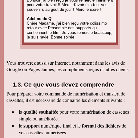
Bonsoir j'ai bien reçu je vous remercie infiniment
pour votre travail !! Merci d'avoir mis tout ses
souvenirs au goût du jour ! Merci encore !
Adeline de Q
Chère Madame, j'ai bien reçu votre colissimo
retour avec l'ensemble des supports qui
contiennent le film. Je vous remercie beaucoup,
je suis ravie. Bonne soirée
Amandine C
Bonjour, pour information on est tous ravis du
résultat des vidéos! Merci encore et j'ai d'autres
projets de commande, alors, sûrement à bientôt
Vous trouverez aussi sur Internet, notamment dans les avis de
! Cordialement
Google ou Pages Jaunes, les compliments reçus d'autres clients.
Corinne B
Bonjour, j'ai bien reçu le colis et la qualité
d'image est parfaite. Merci beaucoup
Ce que vous devez comprendre
Pour préparer votre commande de numérisation et transfert de
Nadine H
Bonjour, on a bien reçu le colis on vous
cassettes, il est nécessaire de connaitre les éléments suivants :
remercie beaucoup bonne journée
qualité souhaitée
la
pour votre numérisation de cassettes
:
Christian R
Encore une belle expérience, comme la
simple ou améliorée.
première fois nous sommes ravis. Merci de
support
format des fichiers
le
numérique final et le
de
pouvoir nous faire revivre le passé Travail
raffiné, effectué consciencieusement , avec en
vos cassettes numérisées.
plus des délais et prix tout à fait corrects