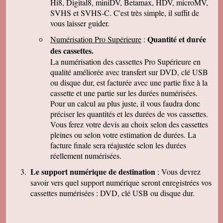
Hi8, Digital8, miniDV, Betamax, HDV, microMV,
J-Pierre B.
Tout est OK, merci! Dans l'avenir, j'aurai sans
SVHS et SVHS-C. C'est très simple, il suffit de
doute encore recours à vous pour le même
vous laisser guider.
genre de travail. Cordialement
Quantité et durée
Numérisation Pro Supérieure
:
Félix F.
J'ai bien reçu votre colis et vous remercie d'
des cassettes.
avoir effectué ce travail délicat . J'ai visionné
La numérisation des cassettes Pro Supérieure en
les disquettes et suis pour ma part satisfait , je
pense que mon fils sera très heureux de
qualité améliorée avec transfert sur DVD, clé USB
retrouver de tels souvenirs. Merci beaucoup
ou disque dur, est facturée avec une partie fixe à la
pour la rapidité du traitement de ma commande,
cassette et une partie sur les durées numérisées.
Très cordialement.
Pour un calcul au plus juste, il vous faudra donc
Michel J.
préciser les quantités et les durées de vos cassettes.
Bonjour merci de votre professionalisme et
exactitude si l'occasion se présente de vous
Vous ferez votre devis au choix selon des cassettes
faire connaître je le ferai avec plaisir.
pleines ou selon votre estimation de durées. La
Cordialement
facture finale sera réajustée selon les durées
réellement numérisées.
Le support numérique de destination
: Vous devrez
savoir vers quel support numérique seront enregistrées vos
cassettes numérisées : DVD, clé USB ou disque dur.