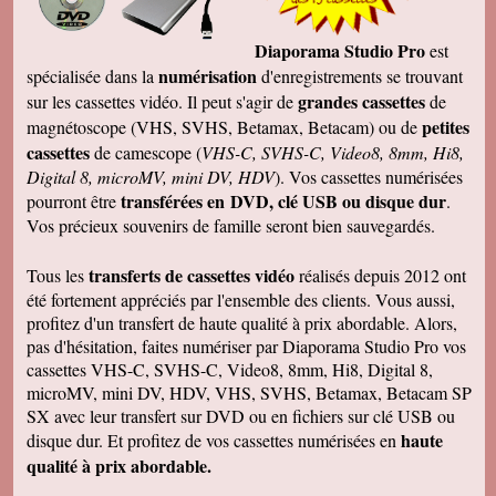
Diaporama Studio Pro
est
numérisation
spécialisée dans la
d'enregistrements se trouvant
grandes cassettes
sur les cassettes vidéo. Il peut s'agir de
de
petites
magnétoscope (VHS, SVHS, Betamax, Betacam) ou de
cassettes
de camescope (
VHS-C, SVHS-C, Video8, 8mm, Hi8,
Digital 8, microMV, mini DV, HDV
). Vos cassettes numérisées
transférées en DVD, clé USB ou disque dur
pourront être
.
Vos précieux souvenirs de famille seront bien sauvegardés.
transferts de cassettes vidéo
Tous les
réalisés depuis 2012 ont
été fortement appréciés par l'ensemble des clients. Vous aussi,
profitez d'un transfert de haute qualité à prix abordable. Alors,
pas d'hésitation, faites numériser par Diaporama Studio Pro vos
cassettes VHS-C, SVHS-C, Video8, 8mm, Hi8, Digital 8,
microMV, mini DV, HDV, VHS, SVHS, Betamax, Betacam SP
SX avec leur transfert sur DVD ou en fichiers sur clé USB ou
haute
disque dur. Et profitez de vos cassettes numérisées en
qualité à prix abordable.