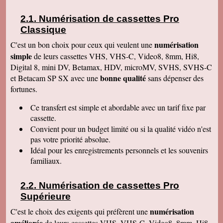
de la satisfaction de ses clients Services à
consommer sans modération Qu' on se le dise !
Numérisation de cassettes Pro
Denise J
Classique
Merci pour votre très agréable numérisation sur
ma clé USB 64 qui fonctionne parfaitement et
numérisation
C'est un bon choix pour ceux qui veulent une
facilement. J'ai déménagé en Résidence
simple
autonomie et trouvé quelqu'un pour la lancer sur
de leurs cassettes VHS, VHS-C, Video8, 8mm, Hi8,
l'écran. Mais c'était simple et évident, avec un
Digital 8, mini DV, Betamax, HDV, microMV, SVHS, SVHS-C
peu de courage et de réflexion j'y serai
bonne qualité
et Betacam SP SX avec une
sans dépenser des
parvenue. Tout fonctionne, facile d'accès.
Merci. Je garde vos coordonnées. Bien
fortunes.
cordialement
Ce transfert
est simple et abordable avec un tarif fixe par
Bernard G
Pour votre livre d'or : J'ai oublié ou plutôt remis
cassette.
à plus tard ce que je devais vous écrire après
Convient pour un budget limité ou si la qualité vidéo n'est
avoir reçu le disque dur. Pardonnez ma
négligence. Je tiens à vous redire toute ma
pas votre priorité absolue.
satisfaction, pour le travail accompli, mais aussi
Idéal pour les enregistrements personnels et les souvenirs
vous remercier pour la qualité de votre relation
avec vos clients, ce qui constitue au final une
familiaux.
expérience à la fois agréable et réussie quant
aux résultats. Avec tous mes voeux de succès
pour votre entreprise. Bien cordialement
Numérisation de cassettes Pro
Supérieure
Claudine T
colis est arrivé il y a une heure. Juste le temps
numérisation
C'est le choix des exigents qui préfèrent une
de déballer et de picorer d'une cassette à l'autre.
Merci pour le travail. Nos souvenirs sont sauvés
améliorée
de leurs cassettes VHS, VHS-C, Video8, 8mm, Hi8,