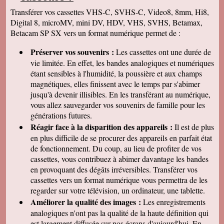
Bordeaux • Hourtin • Arsac • Bouliac • Val de
Transférer vos cassettes VHS-C, SVHS-C, Video8, 8mm, Hi8,
Virvée • Latresne • Saint-Selve • Saint-Caprais-de-
Digital 8, microMV, mini DV, HDV, VHS, SVHS, Betamax,
Bordeaux • Montussan • Martillac • Saucats •
Betacam SP SX vers un format numérique permet de :
Porge • Pompignac • Saint-Savin • Fargues-Saint-
Hilaire • Podensac • Castillon-la-Bataille • Saint-
Préserver vos souvenirs :
Les cassettes ont une durée de
Médard-d'Eyrans • Camblanes-et-Meynac • Saint-
vie limitée. En effet, les bandes analogiques et numériques
Seurin-sur-l'Isle • Ambès • Avensan • Galgon •
étant sensibles à l'humidité, la poussière et aux champs
Saint-Ciers-sur-Gironde • Sainte-Hélène • Yvrac •
magnétiques, elles finissent avec le temps par s'abimer
Cadillac-sur-Garonne • Margaux-Cantenac •
jusqu'à devenir illisibles. En les
transférant au numérique,
Soulac-sur-Mer • Laruscade • Listrac-Médoc •
vous allez sauvegarder vos souvenirs de famille pour les
Toulenne • Sallebœuf • Portets • Cézac • Sainte-
générations futures.
Foy-la-Grande • Saint-Quentin-de-Baron • Lande-
Réagir face à la disparition des appareils :
Il est de plus
de-Fronsac • Vendays-Montalivet • Beychac-et-
en plus difficile de se procurer des appareils en parfait état
Caillau • Cubzac-les-Ponts • Saint-Yzan-de-
de fonctionnement. Du coup, au lieu de profiter de vos
Soudiac • Castres-Gironde • Carcans • Cabanac-
cassettes, vous contribuez à abimer davantage les bandes
et-Villagrains • Beautiran • Saint-Médard-de-
en provoquant des dégâts irréversibles. Transférer vos
Guizières • Gaillan-en-Médoc • Cussac-Fort-
cassettes vers un format numérique vous permettra de les
Médoc • Pugnac • Bourg • Cavignac • Saint-
regarder sur votre télévision, un ordinateur, une tablette.
Germain-du-Puch • Églisottes-et-Chalaures •
Améliorer la qualité des images :
Les enregistrements
Cissac-Médoc • Quinsac • Landiras • Langoiran •
analogiques n'ont pas la qualité de la haute définition qui
Preignac • Peujard • Cérons • Saint-Louis-de-
est largement diffusée sur nos écrans d'aujourd'hui. En