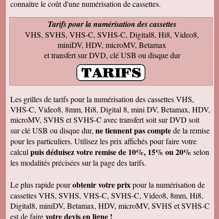
connaitre le coût d'une numérisation de cassettes.
rappellent de nombreux souvenirs Merci Je
reviendrai sans doute auprès de vous et vous
ferai de la publicité Bien sincèrement
Tarifs pour la numérisation des cassettes
VHS, SVHS, VHS-C, SVHS-C, Digital8, Hi8, Video8,
François M
Bien reçu! Reste à monter pour éliminer ! A
miniDV, HDV, microMV, Betamax
bientôt pour du 8 et sup8mm.
et transfert sur DVD, clé USB ou disque dur
Josiane B
Le colis est effectivement arrivé le 24, la veille
de Noël, c'était parfait. Elle est très contente de
pouvoir passer à nouveau un moment avec ses
amis et son mari, presque tous décédés.
Les grilles de tarifs pour la numérisation des cassettes VHS,
Encore merci pour votre efficacité. Je vous ferai
VHS-C, Video8, 8mm, Hi8, Digital 8, mini DV, Betamax, HDV,
de la pub si l'occasion se présente ! Je vous
souhaite une bonne année avec beaucoup de
microMV, SVHS et SVHS-C avec transfert soit sur DVD soit
vidéos à transposer. Bien cordialement,
ne tiennent pas compte
sur clé USB ou disque dur,
de la remise
Séverine L
pour les particuliers. Utilisez les prix affichés pour faire votre
J'ai reçu le colis . Merci ça a l'air impeccable !
puis déduisez votre remise de 10%, 15% ou 20%
calcul
selon
Bonnes fêtes et à très bientôt pour d'autres
travaux.
les modalités précisées sur la page des tarifs.
Josiane B
Fantastique. Encore merci. Je vous remercie
obtenir votre prix
Le plus rapide pour
pour la numérisation de
beaucoup de la rapidité avec laquelle vous avez
cassettes VHS, SVHS, VHS-C, SVHS-C, Video8, 8mm, Hi8,
traité ma commande.
Digital8, miniDV, Betamax, HDV, microMV, SVHS et SVHS-C
Anaïs H
votre devis en ligne !
est de faire
J'ai bien reçu le colis. Merci pour votre travail.