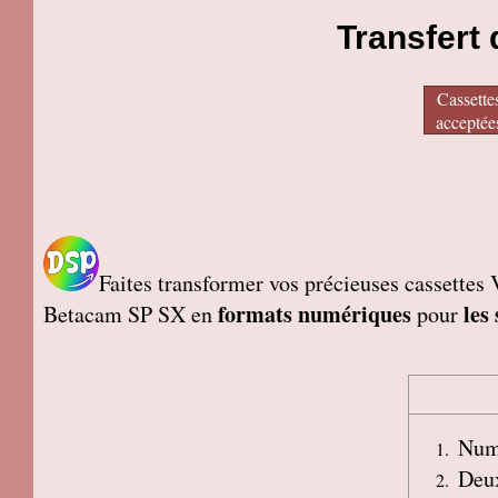
Transfert
Cassette
acceptée
Faites transformer vos précieuses casset
formats numériques
les
Betacam SP SX en
pour
Numé
Deux