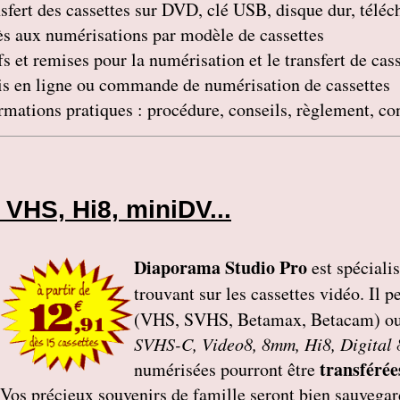
sfert des cassettes sur DVD, clé USB, disque dur, télé
s aux numérisations par modèle de cassettes
fs et remises pour la numérisation et le transfert de cas
s en ligne ou commande de numérisation de cassettes
rmations pratiques : procédure, conseils, règlement, co
VHS, Hi8, miniDV...
Diaporama Studio Pro
est spéciali
trouvant sur les cassettes vidéo. Il p
(VHS, SVHS, Betamax, Betacam) o
SVHS-C, Video8, 8mm, Hi8, Digital
transférée
numérisées pourront être
Vos précieux souvenirs de famille seront bien sauvegar