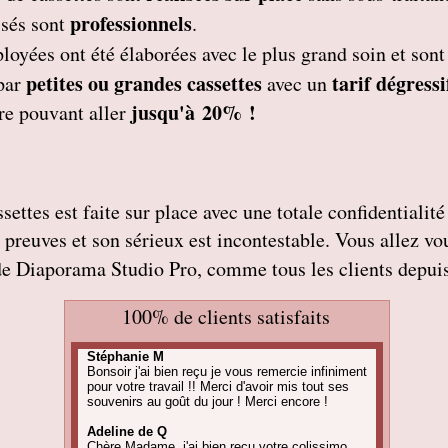
professionnels
isés
sont
.
ployées
ont été élaborées avec le plus grand soin et son
petites
ou grandes cassettes
tarif dégressi
par
avec un
jusqu'à 20% !
re pouvant aller
ettes est faite sur place avec une totale confidentialité 
es preuves et son sérieux est incontestable. Vous allez v
de Diaporama Studio Pro, comme tous les clients depuis
100% de clients satisfaits
Stéphanie M
Bonsoir j'ai bien reçu je vous remercie infiniment
pour votre travail !! Merci d'avoir mis tout ses
souvenirs au goût du jour ! Merci encore !
Adeline de Q
Chère Madame, j'ai bien reçu votre colissimo