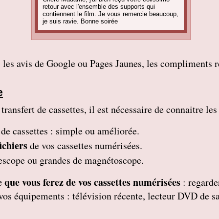
retour avec l'ensemble des supports qui
contiennent le film. Je vous remercie beaucoup,
je suis ravie. Bonne soirée
Amandine C
Bonjour, pour information on est tous ravis du
résultat des vidéos! Merci encore et j'ai d'autres
projets de commande, alors, sûrement à bientôt
 les avis de Google ou Pages Jaunes, les compliments re
! Cordialement
Corinne B
Bonjour, j'ai bien reçu le colis et la qualité
e
d'image est parfaite. Merci beaucoup
ansfert de cassettes, il est nécessaire de connaitre les
Nadine H
Bonjour, on a bien reçu le colis on vous
remercie beaucoup bonne journée
 de cassettes
: simple ou améliorée.
Christian R
ichiers
de vos cassettes numérisées.
Encore une belle expérience, comme la
première fois nous sommes ravis. Merci de
mescope ou grandes de magnétoscope.
pouvoir nous faire revivre le passé Travail
raffiné, effectué consciencieusement , avec en
plus des délais et prix tout à fait corrects
 ce que vous ferez de vos cassettes numérisées
: regarde
À recommander sans hésitation
Les Alesiens
nt vos équipements : télévision récente, lecteur DVD de 
Alysson Q
Bonjour, super ! Suite au super résultat de la