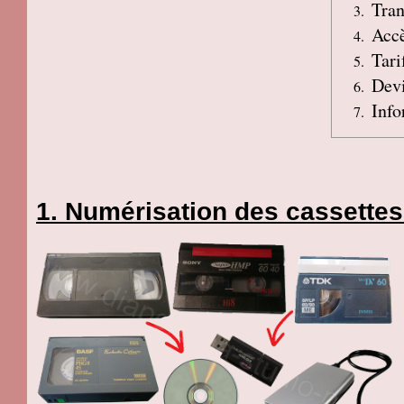
Tran
Accè
Tari
Devi
Info
Numérisation des cassettes 