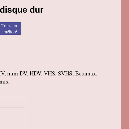
 disque dur
Transfert
amélioré
roMV, mini DV, HDV, VHS, SVHS, Betamax,
amis.