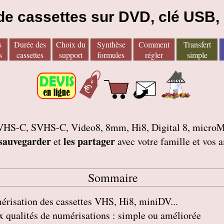
 de cassettes sur DVD, clé USB,
s
Durée des
Choix du
Synthèse
Comment
Transfert
s
cassettes
support
formules
régler
simple
tes VHS-C, SVHS-C, Video8, 8mm, Hi8, Digital 8, mic
 sauvegarder
les partager
et
avec votre famille et vos 
Sommaire
risation des cassettes VHS, Hi8, miniDV...
 qualités de numérisations : simple ou améliorée