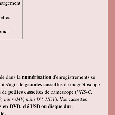
chargement
settes
ntact
numérisation
sée dans la
d'enregistrements se
grandes cassettes
eut s'agir de
de magnétoscope
petites cassettes
u de
de camescope (
VHS-C,
 8, microMV, mini DV, HDV
). Vos cassettes
s en DVD, clé USB ou disque dur
.
dés.